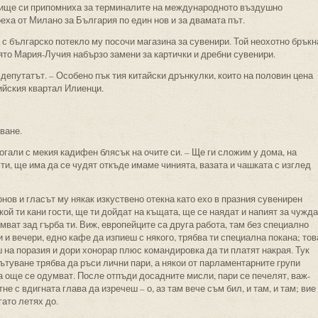
тище си припомниха за терминалите на международното въздушно
ха от Милано за България по един нов и за двамата път.
 с българско потекло му посочи магазина за сувенири. Той неохотно бръкн
ято Мария-Лучия набързо замени за картички и дребни сувенири.
 депутатът. – Особено пък тия китайски дрънкулки, които на половин цена
йския квартал Илиенци.
уване.
погали с мекия кадифен блясък на очите си. – Ще ги сложим у дома, на
сти, ще има да се чудят откъде имаме чинията, вазата и чашката с изглед
онов и гласът му някак изкуствено отекна като ехо в празния сувенирен
кой ти кани гости, ще ти дойдат на къщата, ще се наядат и напият за чужда
мват зад гърба ти. Виж, европейците са друга работа, там без специално
и вечери, едно кафе да изпиеш с някого, трябва ти специална покана; тов
ш на поразия и дори хонорар плюс командировка да ти платят накрая. Тук
пътуване трябва да ръси лични пари, а някои от парламентарните групи
а още се одумват. После отпъди досадните мисли, пари се печелят, важ-
не с вдигната глава да изречеш – о, аз там вече съм бил, и там, и там; вие
гато летях до.