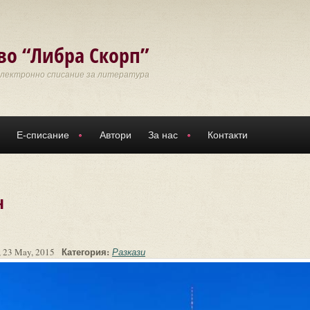
во “Либра Скорп”
Електронно списание за литература
Е-списание
Автори
За нас
Контакти
н
Категория:
 23 May, 2015
Разкази