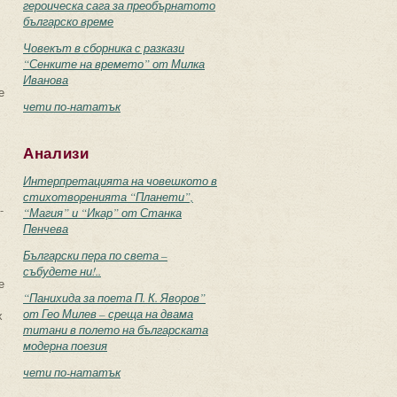
героическа сага за преобърнатото
българско време
Човекът в сборника с разкази
“Сенките на времето” от Милка
Иванова
е
чети по-нататък
Анализи
Интерпретацията на човешкото в
стихотворенията “Планети”,
-
“Магия” и “Икар” от Станка
Пенчева
Български пера по света –
събудете ни!..
е
“Панихида за поета П. К. Яворов”
от Гео Милев – среща на двама
х
титани в полето на българската
модерна поезия
чети по-нататък