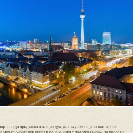
епоръчва да продължа в същия дух, да пътувам още по-навътре из
а моя събирателен образ в една книжка с по-голям тираж, за радост и