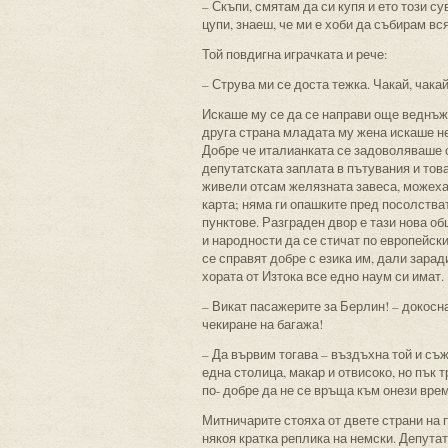
– Скъпи, смятам да си купя и ето този с
цупи, знаеш, че ми е хоби да събирам вс
Той повдигна играчката и рече:
– Струва ми се доста тежка. Чакай, чакай
Искаше му се да се направи още веднъж 
друга страна младата му жена искаше нещ
Добре че италианката се задоволяваше 
депутатската заплата в пътувания и тов
живели отсам желязната завеса, можеха 
карта; няма ги опашките пред посолстват
пунктове. Разграден двор е тази нова об
и народности да се стичат по европейски
се справят добре с езика им, дали зара
хората от Изтока все едно наум си имат.
– Викат пасажерите за Берлин! – докосн
чекиране на багажа!
– Да вървим тогава – въздъхна той и съж
една столица, макар и отвисоко, но пък 
по- добре да не се връща към онези вре
Митничарите стояха от двете страни на 
някоя кратка реплика на немски. Депутат