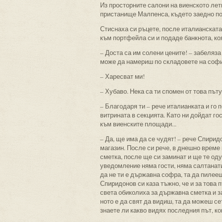
Из просторните салони на виенското ле
пристанище Малпенса, където заедно пое
Стиснаха си ръцете, после италианската
към портфейла си и подаде банкнота, ко
– Доста са им солени цените! – забеляза
може да намериш по складовете на софи
– Харесват ми!
– Хубаво. Нека са ти спомен от това път
– Благодаря ти – рече италианката и го 
витрината в секцията. Като ни дойдат го
към виенските площади...
– Да, ще има да се чудят! – рече Спирид
магазин. После си рече, в днешно време 
сметка, после ще си заминат и ще те оду
уведомление няма гости, няма салтанати 
да не ти е държавна софра, та да пилее
Спиридонов си каза тъжно, че и за това 
света обиколиха за държавна сметка и з
ното е да свят да видиш, та да можеш сет
знаете ли какво видях последния път, ко