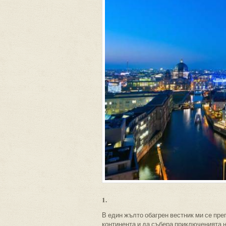
1.
В един жълто обагрен вестник ми се пр
континента и да събера приключенията н