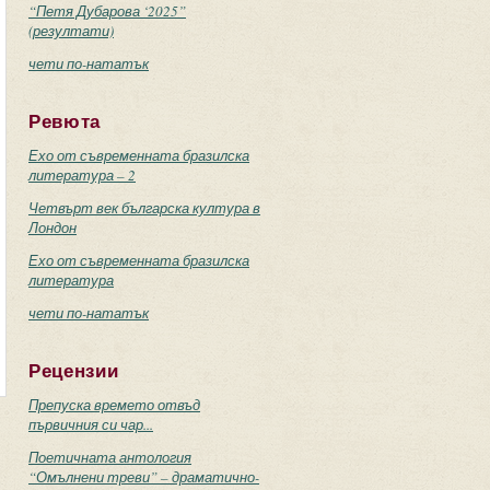
“Петя Дубарова ‘2025”
(резултати)
чети по-нататък
Ревюта
Ехо от съвременната бразилска
литература – 2
Четвърт век българска култура в
Лондон
Ехо от съвременната бразилска
литература
чети по-нататък
Рецензии
Препуска времето отвъд
първичния си чар...
Поетичната антология
“Омълнени треви” – драматично-