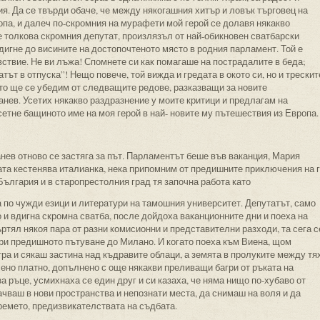
я. Да се твърди обаче, че между някогашния хитър и ловък търговец на
опа, и далеч по-скромния на мурафети мой герой се долавя някакво
е толкова скромния депутат, произлязъл от най-обикновен сватбарски
здигне до висините на достопочтеното място в родния парламент. Той е
ствие. Не ви лъжа! Спомнете си как помагаше на пострадалите в беда;
тът в отпуска”! Нещо повече, той вижда и гредата в окото си, но и трескит
кто ще се убедим от следващите редове, разказващи за новите
нев. Усетих някакво раздразнение у моите критици и предлагам на
сетне бащиното име на моя герой в най- новите му пътешествия из Европа.
нев отново се застяга за път. Парламентът беше във ваканция, Мария
та кестенява италианка, нека припомним от предишните приключения на г
 България и в старопрестолния град тя започна работа като
 по чужди езици и литератури на тамошния университет. Депутатът, само
о и вдигна скромна сватба, после дойдоха ваканционните дни и поеха на
ртял някоя пара от разни комисионни и представителни разходи, та сега с
при предишното пътуване до Милано. И когато поеха към Виена, щом
ра и сякаш застина над къдравите облаци, а земята в пролуките между тя
ено платно, допълнено с още някакви преливащи багри от ръката на
 ръце, усмихнаха се един друг и си казаха, че няма нищо по-хубаво от
ачваш в нови пространства и непознати места, да снимаш на воля и да
времето, предизвикателствата на съдбата.