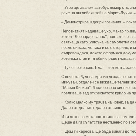
– Утре ще хванем автобус номер сто, зна
рече на английски той на Мария-Лучия. 
– Демонстрираш добри познания! – похвал
Непознатият надаваше ухо, макар привид
хотел “Леонардо Палас”, повъртя се, а 
святкаща като блясъка на самолетна све
после си каза, че така и се е сторило, 
съпровождаха, докато оформяха докумен
хотелска стая и тя обви с ръце главата 
– Тук е прекрасно. Ела! – и отметна заве
С вечерта булевардът изглеждаше някак
минувач, отдалеч се виждаше телевизио
“Мария Кирхен”, бледорозово сияние пр
преливаше зад открехнатото крило на пр
– Колко малко му трябва на човек, за да
Далеч от делника, далеч от сивото.
И тя докосна металното тяло на самолета
щеше да ги съпътства неотменно по врем
– Щом ти харесва, ще бъда винаги до теб