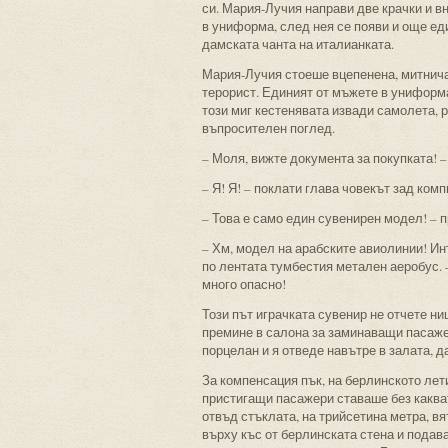
си. Мария-Лучия направи две крачки и в
в униформа, след нея се появи и още еди
дамската чанта на италианката.
Мария-Лучия стоеше вцепенена, митнича
терорист. Единият от мъжете в униформа
този миг кестенявата извади самолета, р
въпросителен поглед.
– Моля, вижте документа за покупката! 
– Я! Я! – поклати глава човекът зад ком
– Това е само един сувенирен модел! – 
– Хм, модел на арабските авиолинии! Ин
по лентата тумбестия метален аеробус. –
много опасно!
Този път играчката сувенир не отчете н
премине в салона за заминаващи пасажер
порцелан и я отведе навътре в залата, д
За компенсация пък, на берлинското лет
пристигащи пасажери ставаше без каквато
отвъд стъклата, на трийсетина метра, в
върху къс от берлинската стена и подав