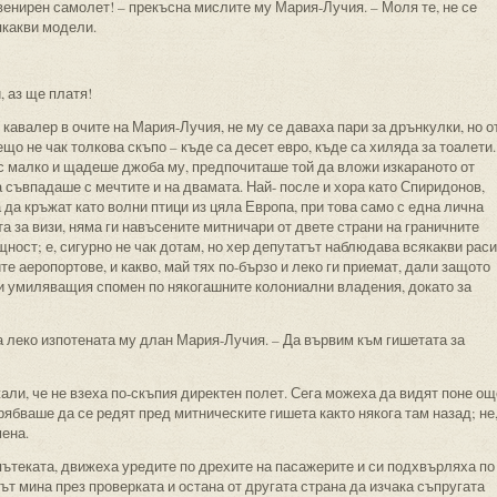
увенирен самолет! – прекъсна мислите му Мария-Лучия. – Моля те, не се
якакви модели.
, аз ще платя!
кавалер в очите на Мария-Лучия, не му се даваха пари за дрънкулки, но о
о не чак толкова скъпо – къде са десет евро, къде са хиляда за тоалети.
с малко и щадеше джоба му, предпочиташе той да вложи изкараното от
а съвпадаше с мечтите и на двамата. Най- после и хора като Спиридонов,
да кръжат като волни птици из цяла Европа, при това само с една лична
а за визи, няма ги навъсените митничари от двете страни на граничните
щност; е, сигурно не чак дотам, но хер депутатът наблюдава всякакви раси
те аеропортове, и какво, май тях по-бързо и леко ги приемат, дали защото
ди умиляващия спомен по някогашните колониални владения, докато за
а леко изпотената му длан Мария-Лучия. – Да вървим към гишетата за
али, че не взеха по-скъпия директен полет. Сега можеха да видят поне ощ
трябваше да се редят пред митническите гишета както някога там назад; не
мена.
пътеката, движеха уредите по дрехите на пасажерите и си подхвърляха по
ът мина през проверката и остана от другата страна да изчака съпругата