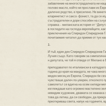
забавление на многострадалната ни наци
гюлово масло, който ни прослави из Евр
далечно родство, е пресилено. Не винет
кларинетист и саксо- фонист, та да се и
състрадателен и дори способен на съчув
справка – миланската история от “Депута
в погледите на господа европейците, ка
приключения на Спиридон Спиридонов Га
почитаемия читател да приеме от тук на
2.
И тъй, един ден Спиридон Спиридонов Га
Лучия също. Като говорим за симпатична
н депутата, че той я отведе от Милано в
преподавател по италиански в катедрата
година до края на мандата, не чака мног
меден месец из Европа. Спиридон бе свъ
чувстваше далеч по-уверен, отколкото 
самолетът се вдигна на осем хиляди мет
изглеждаше като огромно мастилено зел
невидим художник, двамата се хванаха за
това да летиш, да си свободен, да прекр
преоткриваш света, напук на годините, 