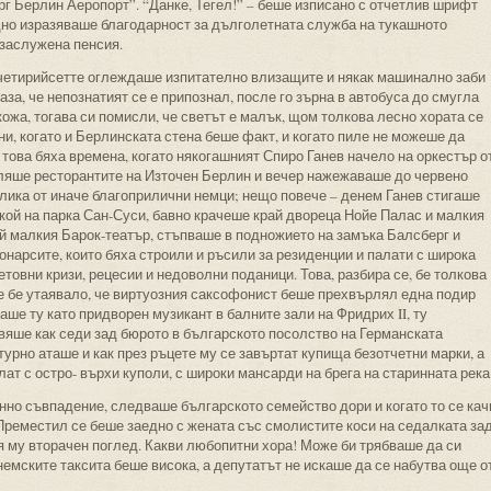
г Берлин Аеропорт”. “Данке, Тегел!” – беше изписано с отчетлив шрифт
идно изразяваше благодарност за дълголетната служба на тукашното
 заслужена пенсия.
четирийсетте оглеждаше изпитателно влизащите и някак машинално заби
аза, че непознатият се е припознал, после го зърна в автобуса до смугла
ожа, тогава си помисли, че светът е малък, щом толкова лесно хората се
ини, когато и Берлинската стена беше факт, и когато пиле не можеше да
 това бяха времена, когато някогашният Спиро Ганев начело на оркестър о
ляше ресторантите на Източен Берлин и вечер нажежаваше до червено
лика от иначе благоприлични немци; нещо повече – денем Ганев стигаше
кой на парка Сан-Суси, бавно крачеше край двореца Нойе Палас и малкия
 малкия Барок-театър, стъпваше в подножието на замъка Балсберг и
нарсите, които бяха строили и ръсили за резиденции и палати с широка
ветовни кризи, рецесии и недоволни поданици. Това, разбира се, бе толкова
се бе утаявало, че виртуозния саксофонист беше прехвърлял една подир
аше ту като придворен музикант в балните зали на Фридрих II, ту
вяше как седи зад бюрото в българското посолство на Германската
турно аташе и как през ръцете му се завъртат купища безотчетни марки, а
лат с остро- върхи куполи, с широки мансарди на брега на старинната река
анно съвпадение, следваше българското семейство дори и когато то се кач
Преместил се беше заедно с жената със смолистите коси на седалката за
 му вторачен поглед. Какви любопитни хора! Може би трябваше да си
немските таксита беше висока, а депутатът не искаше да се набутва още о