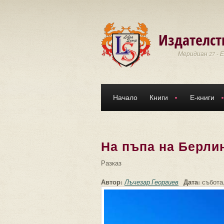
Премини към основното съдържание
Издателст
Меридиан 27 - 
Начало
Книги
Е-книги
На пъпа на Берли
Разказ
Автор:
Дата:
Лъчезар Георгиев
събота,