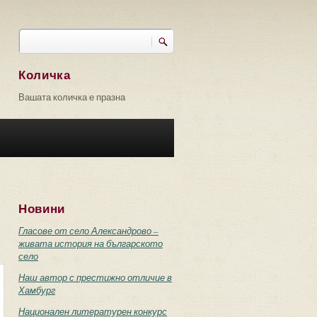
Търси
Форма за търсене
Количка
Вашата количка е празна
Новини
Гласове от село Александрово –
живата история на българското
село
Наш автор с престижно отличие в
Хамбург
Национален литературен конкурс