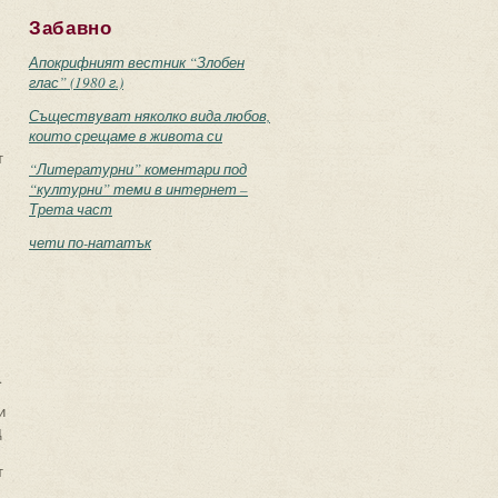
Забавно
Апокрифният вестник “Злобен
глас” (1980 г.)
Съществуват няколко вида любов,
които срещаме в живота си
т
“Литературни” коментари под
“културни” теми в интернет –
Трета част
чети по-нататък
.
и
д
т