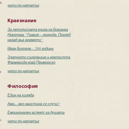
а
чети по-нататък
Краезнание
За летописната книга на Божанка
Николова “Тракия – легенда. Поглед
назад във времето”
Иван Богоров – 200 години
Златното съкровище и крепостта
Фармакида край Приморско
чети по-нататък
а
Философия
Един на хиляда
Ами... ако наистина се случи?
Емоционален аспект за душата
н
чети по-нататък
е