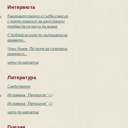
Интервюта
Емигрантството е съдба и мисия,
а
с която човекът на изкуството
трябва да се научи да живее
С библейски взор по пътищата на
времето...
Чони Чонев: По пътя на солената
реалност...
чети по-нататък
Литература
Средството
Из романа “Петрихор” (1)
а
Из романа “Петрихор” (2)
чети по-нататък
Поезия