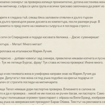
незапно скенерът за проверка изпищя пронизително, дотича кестенява жен
н митничар, събра се цяла група и всички трескаво започнаха да ровят из
рите я гледаха тъй, сякаш бяха заловили отявлен и дълго търсен
 дълго прехвърля разни досиета из компютъра, после разпери ръце. В
азмята го пред очите на смаяната съпруга и я погледна строго с
– сети се Спиридонов и подаде касовата бележка. – Дасис сувенирише!
пютъра. – Метал! Много метал!
проплака на италиански Мария-Лучия.
тересно. – добави човекът зад скенера, превключи някакви копчета и пусн
 Тук не летище Бургас, фрау! Тук става истинска проверка! Иначе много,
ищо и кестенявата жена в униформа направи знак на Мария-Лучия да
и. Депутатът пое жена си под ръка подобно на крехък подарък от
алеч от строгите погледи на митничарите.
ище Тегел нямаше дори паспортна проверка. Влизането в салона за
 и да е проверка – никой не им поиска ни ръчен багаж, ни паспорти. Само
ятърът полюшваше огромен транспарант с образа на Вили Бранд, изобразе
ащ ръка на американския президент Барак Обама. Текстът на рекламата с