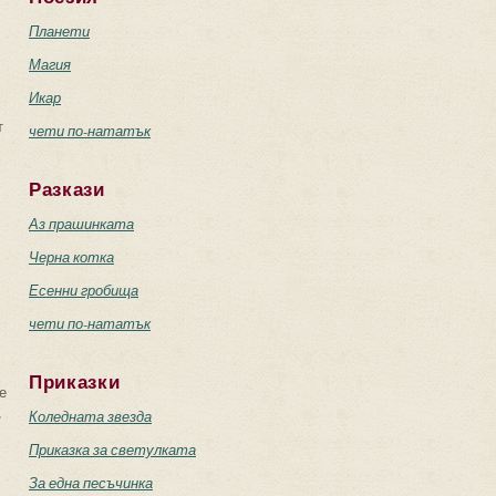
Планети
Магия
Икар
т
чети по-нататък
Разкази
Аз прашинката
Черна котка
Есенни гробища
чети по-нататък
Приказки
е
,
Коледната звезда
Приказка за светулката
За една песъчинка