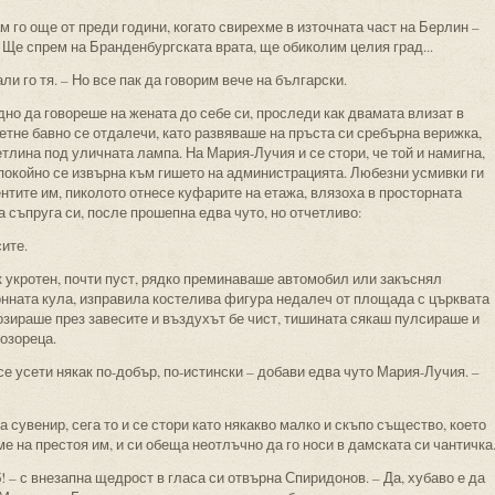
м го още от преди години, когато свирехме в източната част на Берлин –
– Ще спрем на Бранденбургската врата, ще обиколим целия град...
и го тя. – Но все пак да говорим вече на български.
но да говореше на жената до себе си, проследи как двамата влизат в
сетне бавно се отдалечи, като развяваше на пръста си сребърна верижка,
тлина под уличната лампа. На Мария-Лучия и се стори, че той и намигна,
и спокойно се извърна към гишето на администрацията. Любезни усмивки ги
тите им, пиколото отнесе куфарите на етажа, влязоха в просторната
на съпруга си, после прошепна едва чуто, но отчетливо:
сите.
 укротен, почти пуст, рядко преминаваше автомобил или закъснял
нната кула, изправила костелива фигура недалеч от площада с църквата
озираше през завесите и въздухът бе чист, тишината сякаш пулсираше и
озореца.
 се усети някак по-добър, по-истински – добави едва чуто Мария-Лучия. –
 сувенир, сега то и се стори като някакво малко и скъпо същество, което
е на престоя им, и си обеща неотлъчно да го носи в дамската си чантичка
! – с внезапна щедрост в гласа си отвърна Спиридонов. – Да, хубаво е да