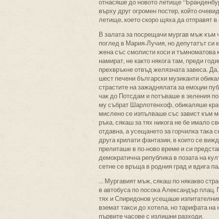
отнасяше до новото летище “Бранденбур
върху друг огромен постер, който очев
летище, което скоро щяха да отправят в
В залата за посрещачи мургав мъж към 
поглед в Мария-Лучия, но депутатът си к
жена със смолисти коси и тъмноматова к
намират, не както някога там, преди год
прехвръкне отвъд желязната завеса. Да,
шест печени български музиканти обика
страстите на зажаднялата за емоции пуб
чак до Потсдам и потъваше в зеления по
му събрат Шарлотенхоф, обикаляше край
мислено се изпълваше със завист към мо
ръка, сякаш за тях никога не бе имало с
отдавна, а усещането за горчилка така 
друга крилати фантазии, в които се вижд
прелиташе в по-ново време и си предста
демократична република в позата на кул
сетне се връща в родния град и вдига па
... Мургавият мъж, сякаш по някакво стр
в автобуса по посока Александър плац. 
тях и Спиридонов усещаше изпитателния
вземат такси до хотела, но тарифата на 
първите часове с излишни разходи.