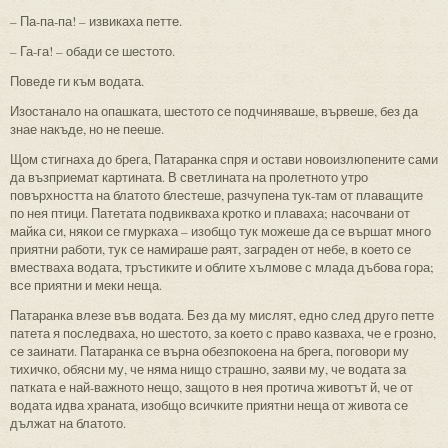
– Па-па-па! – извикаха петте.
– Га-га! – обади се шестото.
Поведе ги към водата.
Изостанало на опашката, шестото се подчиняваше, вървеше, без да
знае накъде, но не пееше.
Щом стигнаха до брега, Патаранка спря и остави новоизлюпените сами
да възприемат картината. В светлината на пролетното утро
повърхността на блатото блестеше, разчупена тук-там от плаващите
по нея птици. Патетата подвикваха кротко и плаваха; насочвани от
майка си, някои се гмуркаха – изобщо тук можеше да се вършат много
приятни работи, тук се намираше раят, заграден от небе, в което се
вместваха водата, тръстиките и облите хълмове с млада дъбова гора;
все приятни и меки неща.
Патаранка влезе във водата. Без да му мислят, едно след друго петте
патета я последваха, но шестото, за което с право казваха, че е грозно,
се заинати. Патаранка се върна обезпокоена на брега, поговори му
тихичко, обясни му, че няма нищо страшно, заяви му, че водата за
патката е най-важното нещо, защото в нея протича животът й, че от
водата идва храната, изобщо всичките приятни неща от живота се
дължат на блатото.