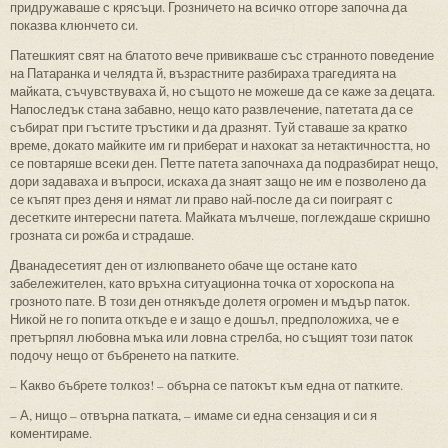
придружаваше с крясъци. Грозничето на всичко отгоре започна да
показва клюнчето си.
Патешкият свят на блатото вече привикваше със странното поведение
на Патаранка и челядта й, възрастните разбираха трагедията на
майката, съчувствуваха й, но същото не можеше да се каже за децата.
Напоследък стана забавно, нещо като развлечение, патетата да се
събират при гъстите тръстики и да дразнят. Туй ставаше за кратко
време, докато майките им ги приберат и нахокат за нетактичността, но
се повтаряше всеки ден. Петте патета започнаха да подразбират нещо,
дори задаваха и въпроси, искаха да знаят защо не им е позволено да
се къпят през деня и нямат ли право най-после да си поиграят с
десетките интересни патета. Майката мълчеше, поглеждаше скришно
грозната си рожба и страдаше.
Дванадесетият ден от излюпването обаче ще остане като
забележителен, като връхна ситуационна точка от хороскопа на
грозното пате. В този ден отнякъде долетя огромен и мъдър паток.
Никой не го попита откъде е и защо е дошъл, предположиха, че е
претърпял любовна мъка или ловна стрелба, но същият този паток
подочу нещо от бъбренето на патките.
– Какво бъбрете толкоз! – обърна се патокът към една от патките.
– А, нищо – отвърна патката, – имаме си една сензация и си я
коментираме.