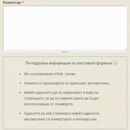
Коментар
*
По-подробна информация за текстовите формати
Не са разрешени HTML тагове.
Линиите и параграфите се прекъсват автоматично.
Имейл адресите ще се завоалират в кода на
страницата, за да се намали шанса да бъдат
експлоатирани от спамерите.
Адресите на уеб-страници и имейл адресите
автоматично се конвертират в хипервръзки.