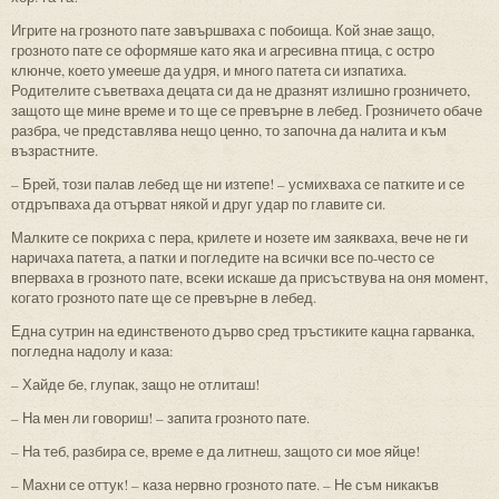
Игрите на грозното пате завършваха с побоища. Кой знае защо,
грозното пате се оформяше като яка и агресивна птица, с остро
клюнче, което умееше да удря, и много патета си изпатиха.
Родителите съветваха децата си да не дразнят излишно грозничето,
защото ще мине време и то ще се превърне в лебед. Грозничето обаче
разбра, че представлява нещо ценно, то започна да налита и към
възрастните.
– Брей, този палав лебед ще ни изтепе! – усмихваха се патките и се
отдръпваха да отърват някой и друг удар по главите си.
Малките се покриха с пера, крилете и нозете им заякваха, вече не ги
наричаха патета, а патки и погледите на всички все по-често се
вперваха в грозното пате, всеки искаше да присъствува на оня момент,
когато грозното пате ще се превърне в лебед.
Една сутрин на единственото дърво сред тръстиките кацна гарванка,
погледна надолу и каза:
– Хайде бе, глупак, защо не отлиташ!
– На мен ли говориш! – запита грозното пате.
– На теб, разбира се, време е да литнеш, защото си мое яйце!
– Махни се оттук! – каза нервно грозното пате. – Не съм никакъв