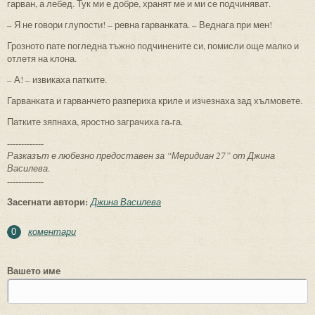
гарван, а лебед. Тук ми е добре, хранят ме и ми се подчиняват.
– Я не говори глупости! – ревна гарванката. – Веднага при мен!
Грозното пате погледна тъжно подчинените си, помисли още малко и
отлетя на клона.
– А! – извикаха патките.
Гарванката и гарванчето разпериха криле и изчезнаха зад хълмовете.
Патките зяпнаха, яростно заграчиха га-га.
-------------
Разказът е любезно предоставен за “Меридиан 27” от Джина
Василева.
-------------
Засегнати автори:
Джина Василева
коментари
0
Вашето име