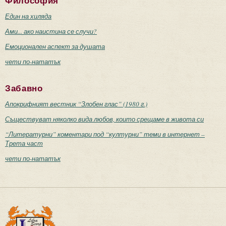
Философия
Един на хиляда
Ами... ако наистина се случи?
Емоционален аспект за душата
чети по-нататък
Забавно
Апокрифният вестник “Злобен глас” (1980 г.)
Съществуват няколко вида любов, които срещаме в живота си
“Литературни” коментари под “културни” теми в интернет –
Трета част
чети по-нататък