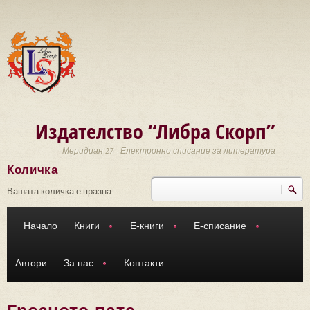
Премини към основното съдържание
Издателство “Либра Скорп”
Меридиан 27 - Електронно списание за литература
Количка
Търси
Форма за търсене
Вашата количка е празна
Начало
Книги
Е-книги
Е-списание
Автори
За нас
Контакти