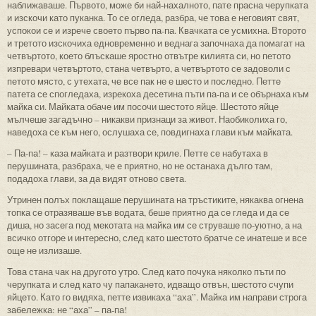
наближаваше. Първото, може би най-нахалното, пате прасна черупката
и изскочи като пуканка. То се огледа, разбра, че това е неговият свят,
успокои се и изрече своето първо па-па. Квачката се усмихна. Второто
и третото изскочиха едновременно и веднага започнаха да помагат на
четвъртото, което блъскаше яростно отвътре килията си, но петото
изпревари четвъртото, стана четвърто, а четвъртото се задоволи с
петото място, с утехата, че все пак не е шесто и последно. Петте
патета се спогледаха, изрекоха десетина пъти па-па и се обърнаха към
майка си. Майката обаче им посочи шестото яйце. Шестото яйце
мълчеше загадъчно – никакви признаци за живот. Наобиколиха го,
наведоха се към него, ослушаха се, повдигнаха глави към майката.
– Па-па! – каза майката и разтвори криле. Петте се набутаха в
перушината, разбраха, че е приятно, но не останаха дълго там,
подадоха глави, за да видят отново света.
Утринен полъх поклащаше перушината на тръстиките, някаква огнена
топка се отразяваше във водата, беше приятно да се гледа и да се
диша, но засега под мекотата на майка им се струваше по-уютно, а на
всичко отгоре и интересно, след като шестото братче се инатеше и все
още не излизаше.
Това стана чак на другото утро. След като почука няколко пъти по
черупката и след като чу папакането, идващо отвън, шестото счупи
яйцето. Като го видяха, петте извикаха “аха”. Майка им направи строга
забележка: не “аха” – па-па!