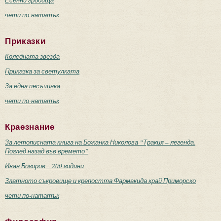
Есенни гробища
чети по-нататък
Приказки
Коледната звезда
Приказка за светулката
За една песъчинка
чети по-нататък
Краезнание
За летописната книга на Божанка Николова “Тракия – легенда.
Поглед назад във времето”
Иван Богоров – 200 години
Златното съкровище и крепостта Фармакида край Приморско
чети по-нататък