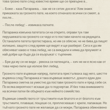
това грозно пате след известно време ще се превърне в...
– Боже – каза Патаранка, – как не се сетих досега! Хем знаех
приказката за грозното пате, на което отначало всички се смеят, а
после...
– После лебед! – извикаха патките.
Патаранка измъкна патетата си на открито, оправи тук-там
перушинката на грозното си чедо и го постави начело на редицата.
Останалите патета протестираха, но им се обясни, че не бива да пищят
излишно, защото след време ще видят и ще разберат. Сега и да им
обясняват какво е това лебед, не са виждали и няма да проумеят и
най-добре ще бъде да се въоръжат с търпение.
– Бре да му се не види – рекоха си патенцата, – хич не ни е ясно как от
това черно пиле ще излезе бял лебед.
Грозното пате вървеше напред, патетата пристъпваха зад него, шестте
вървяха след Патаранка и така вървеше животът, докато един ден
Патаранка сметна за уместно да постави грозното пате и пред себе си.
По всяка вероятност искаше да го подчертае. И без това вниманието
на всички патки бе обърнато към нейното семейство.
Вървеше семейството от тръстиките към блатото и от блатото към
тръстиките, плаваше, пощеше се, проплескваше с криле, папакаше. Но
тъй като грозното пате не желаеше да се мокри, Патаранка обикновено