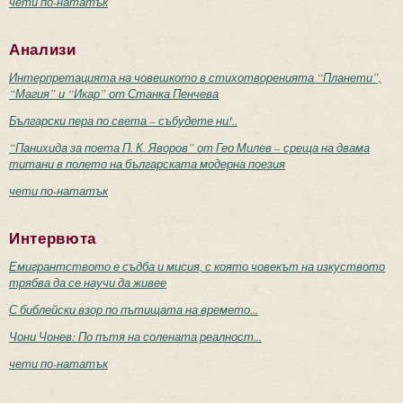
чети по-нататък
Анализи
Интерпретацията на човешкото в стихотворенията “Планети”,
“Магия” и “Икар” от Станка Пенчева
Български пера по света – събудете ни!..
“Панихида за поета П. К. Яворов” от Гео Милев – среща на двама
титани в полето на българската модерна поезия
чети по-нататък
Интервюта
Емигрантството е съдба и мисия, с която човекът на изкуството
трябва да се научи да живее
С библейски взор по пътищата на времето...
Чони Чонев: По пътя на солената реалност...
чети по-нататък