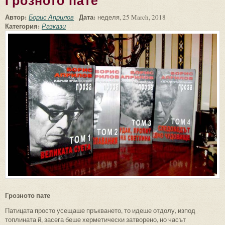
Грозното пате
Автор:
Дата:
Борис Априлов
неделя, 25 March, 2018
Категория:
Разкази
Грозното пате
Патицата просто усещаше пръкването, то идеше отдолу, изпод
топлината й, засега беше херметически затворено, но часът