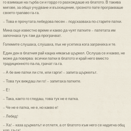
го взимаше на гърба си и гордо го разхождаше из блатото. В такива
мигове, за общо учудване и възхищение, грозното пате програкваше
своето грапаво га-га.
– Това е прочутата лебедова песен – подсказваха по-старите патки.
Мина още известно време и какво да чуят патките – патетата им
започнаха тук-там да програчват.
Големите слушаха, слушаха, пък не усетиха кога заграчиха и те.
Един ден в блатния рай кацна някакъв щъркел. Ослуша се и какво, не
може да повярва: всички патки в блатото и край него вместо
традиционното па-па, грачат га-га.
– А бе вие патки ли сте, или гарги! – запита щъркелът.
– Това тук виждаш ли го! – запитаха патките.
– Е!
– Така, както го гледаш, това тук не е патка.
– Че не е патка, не е, но какво е!
– Лебед!
– Ха! – каза щъркелът и отлетя, а от блатото към него се надигна общ
хор: га-га!