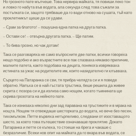
Но грозното пате мълчеше. Това нервира майката, тя повиши леко тон
и ловко го набута във водата, ала секунда след това съжали за
постъпката си, защото трябваше да го вади отново на сушата, тъй като
проклетникът щеше да се удави.
– Срам за блатото! – пошушна една патка на друга патка.
– Остави се! – отвърна другата патка. – Ще патим.
– То бива грозно, но чак дотам!
Така се разговаряха не само въпросните две патки, всички говореха
нещо подобно и ако възрастните все пак спазваха някакво приличие,
малките патета, както подобава на децата, понякога изврякваха
истината за ужас на родителите им, които назидателно ги клъвваха.
Сърцето на Патаранка се сви, тя прибра челядта си и я поведе
обратно. Напъха се в най-гъстата тръстика, беше решила да живее
скрита с позора си и да излиза само нощем, когато тъмнината ще
скрива грозотата на нейното пате.
Така се изнизаха няколко дни зад паравана на тръстиките и в мрака на
нощта. Нощем тя отвеждаше шесторката до водата, но вече без песен,
тихомълком. Петте вървяха нетърпеливо, следвани от изоставащото
шесто, за което това пътешествие означаваше проклятие. Докато
Патаранка и петте се къпеха, то стоеше на брега и чакаше с
безразличие. Всеки нов опит на майката да го вкара във водата, се