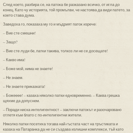
След което, разбира се, на патока бе разказано всичко, от игла до
конец. Като чу историята, той промълви, че настоява да види патето, за
което става дума.
Заведоха го, показаха му го и мъдрият паток изрече:
– Вие сте смешни!
– Защо?
– Вие сте луди бе, патки такива, толкоз ли не се досещате!
– Какво има!
– Боже мой, нима не знаете!
– Не знаем.
– Не знаете приказката!
– Божееее! – казаха няколко патки едновременно. – Каква грешка
щяхме да допуснем.
– Поради ниска интелигентност – заключи патокът и разочаровано
отлетя към блато с по-интелигентни жители.
Няколко патки посетиха тогава най-гъстата част на тръстиката и
казаха на Патаранка да не си създава излишни комплекси, тъй като