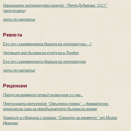
Национален литературен конкурс “Петя Дубарова ‘2025”
(резултати)
чети по-нататък
Ревюта
Ехо от съвременната бразилска литература – 2
Четвърт век българска култура в Лондон
Ехо от съвременната бразилска литература
чети по-нататък
Рецензии
Препуска времето отвъд първичния си чар...
Поетичната антология “Омълнени треви” – драматично-
героическа сага за преобърнатото българско време
Човекът в сборника с разкази “Сенките на времето” от Милка
Иванова