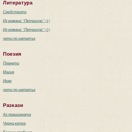
Литература
Средството
Из романа “Петрихор” (1)
Из романа “Петрихор” (2)
чети по-нататък
Поезия
Планети
Магия
Икар
чети по-нататък
Разкази
Аз прашинката
Черна котка