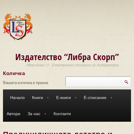
Премини към основното съдържание
Издателство “Либра Скорп”
Меридиан 27 - Електронно списание за литература
Количка
Търси
Форма за търсене
Вашата количка е празна
Начало
Книги
Е-книги
Е-списание
Автори
За нас
Контакти