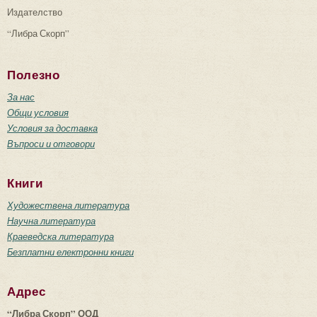
Издателство
“Либра Скорп”
Полезно
За нас
Общи условия
Условия за доставка
Въпроси и отговори
Книги
Художествена литература
Научна литература
Краеведска литература
Безплатни електронни книги
Адрес
“Либра Скорп” ООД