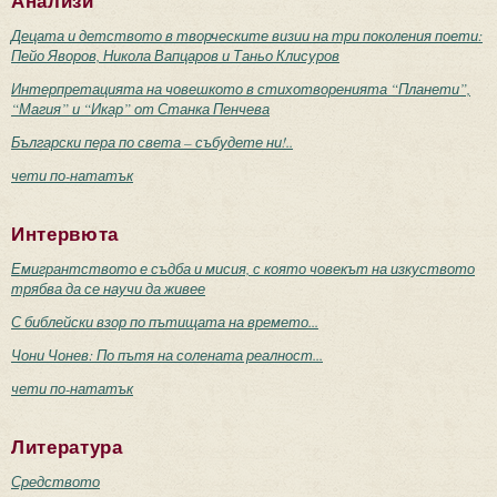
Анализи
Децата и детството в творческите визии на три поколения поети:
Пейо Яворов, Никола Вапцаров и Таньо Клисуров
Интерпретацията на човешкото в стихотворенията “Планети”,
“Магия” и “Икар” от Станка Пенчева
Български пера по света – събудете ни!..
чети по-нататък
Интервюта
Емигрантството е съдба и мисия, с която човекът на изкуството
трябва да се научи да живее
С библейски взор по пътищата на времето...
Чони Чонев: По пътя на солената реалност...
чети по-нататък
Литература
Средството