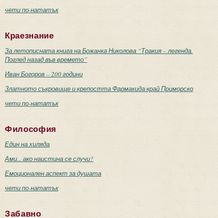
чети по-нататък
Краезнание
За летописната книга на Божанка Николова “Тракия – легенда.
Поглед назад във времето”
Иван Богоров – 200 години
Златното съкровище и крепостта Фармакида край Приморско
чети по-нататък
Философия
Един на хиляда
Ами... ако наистина се случи?
Емоционален аспект за душата
чети по-нататък
Забавно