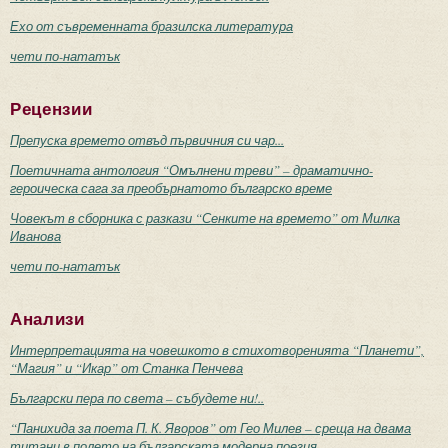
Ехо от съвременната бразилска литература
чети по-нататък
Рецензии
Препуска времето отвъд първичния си чар...
Поетичната антология “Омълнени треви” – драматично-
героическа сага за преобърнатото българско време
Човекът в сборника с разкази “Сенките на времето” от Милка
Иванова
чети по-нататък
Анализи
Интерпретацията на човешкото в стихотворенията “Планети”,
“Магия” и “Икар” от Станка Пенчева
Български пера по света – събудете ни!..
“Панихида за поета П. К. Яворов” от Гео Милев – среща на двама
титани в полето на българската модерна поезия