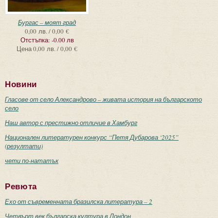
Бургас – моят град
0,00 лв. / 0,00 €
Отстъпка:
-0.00 лв
Цена
0,00 лв. / 0,00 €
Новини
Гласове от село Александрово – живата история на българското
село
Наш автор с престижно отличие в Хамбург
Национален литературен конкурс “Петя Дубарова ‘2025”
(резултати)
чети по-нататък
Ревюта
Ехо от съвременната бразилска литература – 2
Четвърт век българска култура в Лондон