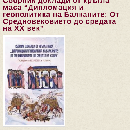
Сборник доклади от кръгла
маса “Дипломация и
геополитика на Балканите: От
Средновековието до средата
на ХХ век”