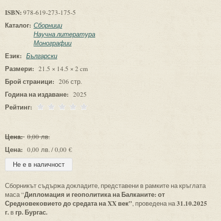
ISBN:
978-619-273-175-5
Каталог:
Сборници
Научна литература
Монографии
Език:
Български
Размери:
21.5 × 14.5 × 2 cm
Брой страници:
206 стр.
Година на издаване:
2025
Рейтинг:
Цена:
0,00 лв.
Цена:
0,00 лв. / 0,00 €
Сборникът съдържа докладите, представени в рамките на кръглата
Дипломация и геополитика на Балканите: от
маса “
Средновековието до средата на XX век”
31.10.2025
, проведена на
г.
гр. Бургас.
в