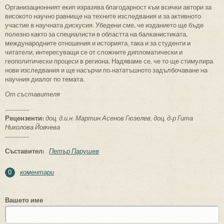
Организационният екип изразява благодарност към всички автори за
високото научно равнище на техните изследвания и за активното
участие в научната дискусия. Убедени сме, че изданието ще бъде
полезно както за специалисти в областта на балканистиката,
международните отношения и историята, така и за студенти и
читатели, интересуващи се от сложните дипломатически и
геополитически процеси в региона. Надяваме се, че то ще стимулира
нови изследвания и ще насърчи по-нататъшното задълбочаване на
научния диалог по темата.
От съставителя
------------
Рецензенти:
доц. д.и.н. Мартин Асенов Гюзелев, доц. д-р Гита
Николова Йовчева
------------
Съставител:
Петър Парушев
коментари
0
Вашето име