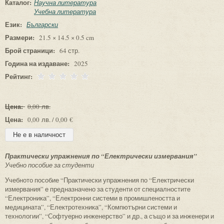
Каталог:
Научна литература
Учебна литература
Език:
Български
Размери:
21.5 × 14.5 × 0.5 cm
Брой страници:
64 стр.
Година на издаване:
2025
Рейтинг:
Цена:
0,00 лв.
Цена:
0,00 лв. / 0,00 €
Практически упражнения по “Електрически измервания”
Учебно пособие за студенти
Учебното пособие “Практически упражнения по “Електрически
измервания” е предназначено за студенти от специалностите
“Електроника”, “Електронни системи в промишлеността и
медицината”, “Електротехника”, “Компютърни системи и
технологии”, “Софтуерно инженерство” и др., а също и за инженери и