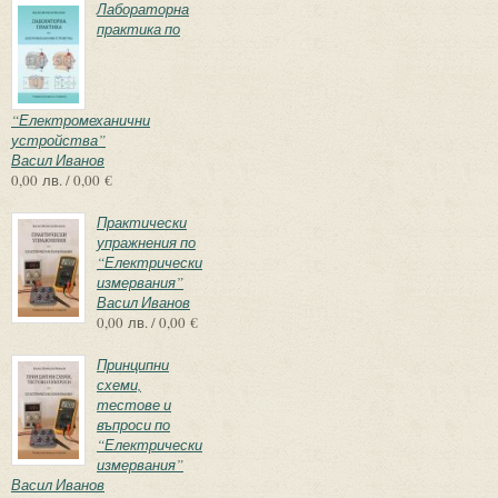
Лабораторна
практика по
“Електромеханични
устройства”
Васил Иванов
0,00 лв. / 0,00 €
Практически
упражнения по
“Електрически
измервания”
Васил Иванов
0,00 лв. / 0,00 €
Принципни
схеми,
тестове и
въпроси по
“Електрически
измервания”
Васил Иванов