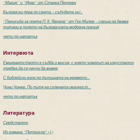
“Магия” и “Икар” от Станка Пенчева
Български пера по света – събудете ни!..
“Панихида за поета П. К. Яворов” от Гео Милев – среща на двама
титани в полето на българската модерна поезия
чети по-нататък
Интервюта
Емигрантството е съдба и мисия, с която човекът на изкуството
трябва да се научи да живее
С библейски взор по пътищата на времето...
Чони Чонев: По пътя на солената реалност...
чети по-нататък
Литература
Средството
Из романа “Петрихор” (1)