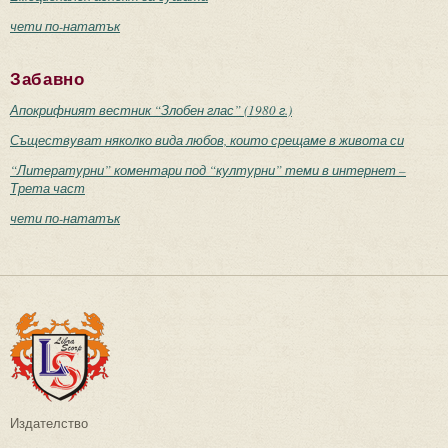
чети по-нататък
Забавно
Апокрифният вестник “Злобен глас” (1980 г.)
Съществуват няколко вида любов, които срещаме в живота си
“Литературни” коментари под “културни” теми в интернет –
Трета част
чети по-нататък
Издателство