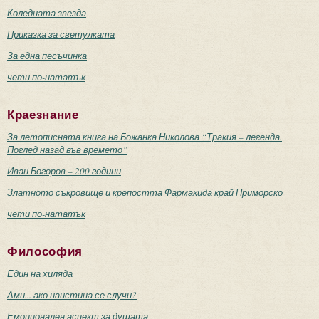
Коледната звезда
Приказка за светулката
За една песъчинка
чети по-нататък
Краезнание
За летописната книга на Божанка Николова “Тракия – легенда.
Поглед назад във времето”
Иван Богоров – 200 години
Златното съкровище и крепостта Фармакида край Приморско
чети по-нататък
Философия
Един на хиляда
Ами... ако наистина се случи?
Емоционален аспект за душата