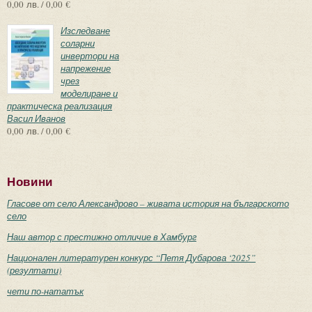
0,00 лв. / 0,00 €
Изследване
соларни
инвертори на
напрежение
чрез
моделиране и
практическа реализация
Васил Иванов
0,00 лв. / 0,00 €
Новини
Гласове от село Александрово – живата история на българското
село
Наш автор с престижно отличие в Хамбург
Национален литературен конкурс “Петя Дубарова ‘2025”
(резултати)
чети по-нататък