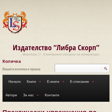
Премини към основното съдържание
Издателство “Либра Скорп”
Меридиан 27 - Електронно списание за литература
Количка
Търси
Форма за търсене
Вашата количка е празна
Начало
Книги
Е-книги
Е-списание
Автори
За нас
Контакти