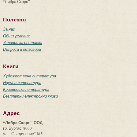
“Либра Скорп”
Полезно
За нас
Общи условия
Условия за доставка
Въпроси и отговори
Книги
Художествена литература
Научна литература
Краеведска литература
Безплатни електронни книги
Адрес
“Либра Скорп” ООД
гр. Бургас, 8000
ул. “Съединение” №5