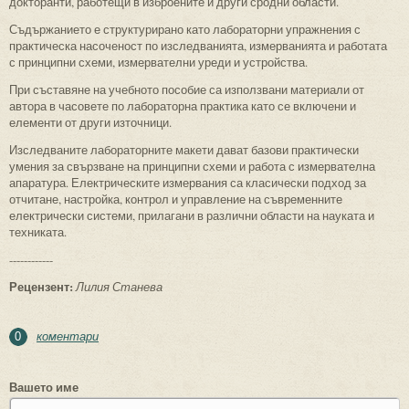
докторанти, работещи в изброените и други сродни области.
Съдържанието е структурирано като лабораторни упражнения с
практическа насоченост по изследванията, измерванията и работата
с принципни схеми, измервателни уреди и устройства.
При съставяне на учебното пособие са използвани материали от
автора в часовете по лабораторна практика като се включени и
елементи от други източници.
Изследваните лабораторните макети дават базови практически
умения за свързване на принципни схеми и работа с измервателна
апаратура. Електрическите измервания са класически подход за
отчитане, настройка, контрол и управление на съвременните
електрически системи, прилагани в различни области на науката и
техниката.
------------
Рецензент:
Лилия Станева
коментари
0
Вашето име