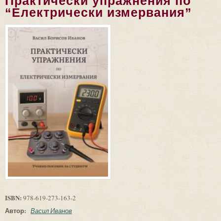
Практически упражнения по
“Електрически измервания”
ISBN:
978-619-273-163-2
Автор:
Васил Иванов