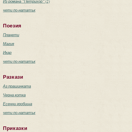
Из романа “Петрихор” (2)
чети по-нататък
Поезия
Планети
Магия
Икар
чети по-нататък
Разкази
Аз прашинката
Черна котка
Есенни гробища
чети по-нататък
Приказки