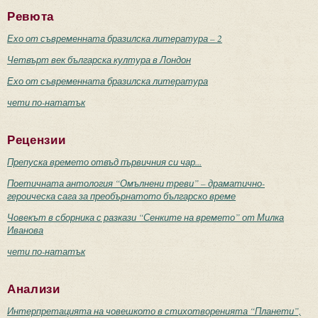
Ревюта
Ехо от съвременната бразилска литература – 2
Четвърт век българска култура в Лондон
Ехо от съвременната бразилска литература
чети по-нататък
Рецензии
Препуска времето отвъд първичния си чар...
Поетичната антология “Омълнени треви” – драматично-
героическа сага за преобърнатото българско време
Човекът в сборника с разкази “Сенките на времето” от Милка
Иванова
чети по-нататък
Анализи
Интерпретацията на човешкото в стихотворенията “Планети”,