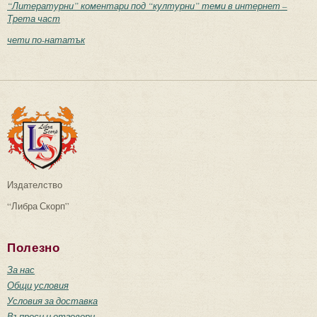
“Литературни” коментари под “културни” теми в интернет –
Трета част
чети по-нататък
Издателство
“Либра Скорп”
Полезно
За нас
Общи условия
Условия за доставка
Въпроси и отговори