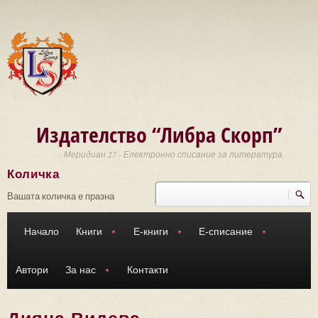
Премини към основното съдържание
Издателство “Либра Скорп”
Меридиан 27 - Електронно списание за литература
Количка
Търси
Форма за търсене
Вашата количка е празна
Начало
Книги
Е-книги
Е-списание
Автори
За нас
Контакти