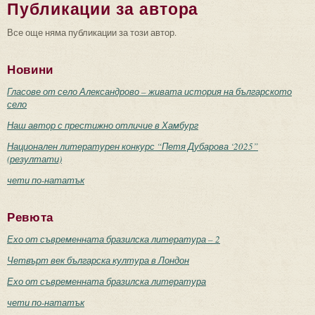
Публикации за автора
Все още няма публикации за този автор.
Новини
Гласове от село Александрово – живата история на българското
село
Наш автор с престижно отличие в Хамбург
Национален литературен конкурс “Петя Дубарова ‘2025”
(резултати)
чети по-нататък
Ревюта
Ехо от съвременната бразилска литература – 2
Четвърт век българска култура в Лондон
Ехо от съвременната бразилска литература
чети по-нататък