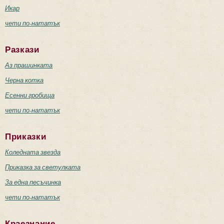
Икар
чети по-нататък
Разкази
Аз прашинката
Черна котка
Есенни гробища
чети по-нататък
Приказки
Коледната звезда
Приказка за светулката
За една песъчинка
чети по-нататък
Краезнание