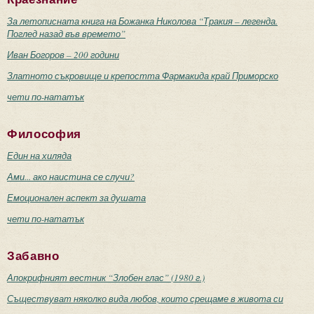
За летописната книга на Божанка Николова “Тракия – легенда.
Поглед назад във времето”
Иван Богоров – 200 години
Златното съкровище и крепостта Фармакида край Приморско
чети по-нататък
Философия
Един на хиляда
Ами... ако наистина се случи?
Емоционален аспект за душата
чети по-нататък
Забавно
Апокрифният вестник “Злобен глас” (1980 г.)
Съществуват няколко вида любов, които срещаме в живота си