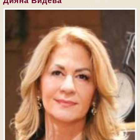
Дияна Видева