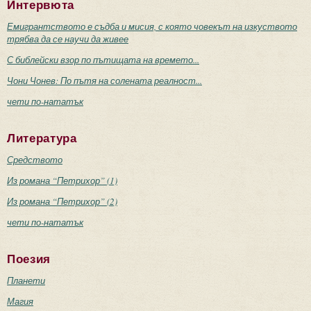
Интервюта
Емигрантството е съдба и мисия, с която човекът на изкуството
трябва да се научи да живее
С библейски взор по пътищата на времето...
Чони Чонев: По пътя на солената реалност...
чети по-нататък
Литература
Средството
Из романа “Петрихор” (1)
Из романа “Петрихор” (2)
чети по-нататък
Поезия
Планети
Магия