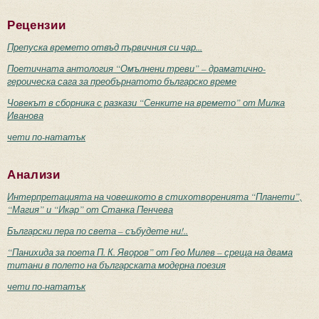
Рецензии
Препуска времето отвъд първичния си чар...
Поетичната антология “Омълнени треви” – драматично-
героическа сага за преобърнатото българско време
Човекът в сборника с разкази “Сенките на времето” от Милка
Иванова
чети по-нататък
Анализи
Интерпретацията на човешкото в стихотворенията “Планети”,
“Магия” и “Икар” от Станка Пенчева
Български пера по света – събудете ни!..
“Панихида за поета П. К. Яворов” от Гео Милев – среща на двама
титани в полето на българската модерна поезия
чети по-нататък