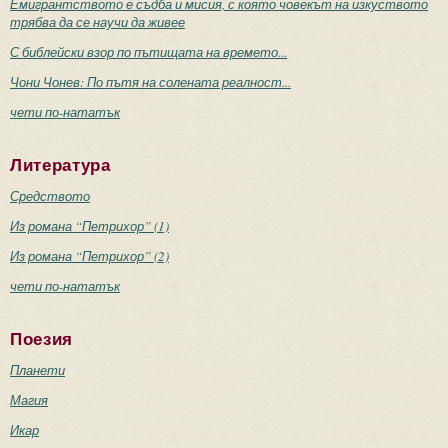
Емигрантството е съдба и мисия, с която човекът на изкуството
трябва да се научи да живее
С библейски взор по пътищата на времето...
Чони Чонев: По пътя на солената реалност...
чети по-нататък
Литература
Средството
Из романа “Петрихор” (1)
Из романа “Петрихор” (2)
чети по-нататък
Поезия
Планети
Магия
Икар