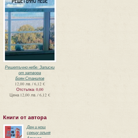
Решетъчно небе: Записки
от затвора
Боян Станилов
12,00 лв. / 6,12 €
Отстъпка:
0,00
Цена
12,00 лв. / 6,12 €
Книги от автора
Ден и нощ
срещу огъня
Атанас