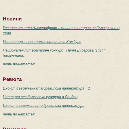
Новини
Гласове от село Александрово – живата история на българското
село
Наш автор с престижно отличие в Хамбург
Национален литературен конкурс “Петя Дубарова ‘2025”
(резултати)
чети по-нататък
Ревюта
Ехо от съвременната бразилска литература – 2
Четвърт век българска култура в Лондон
Ехо от съвременната бразилска литература
чети по-нататък