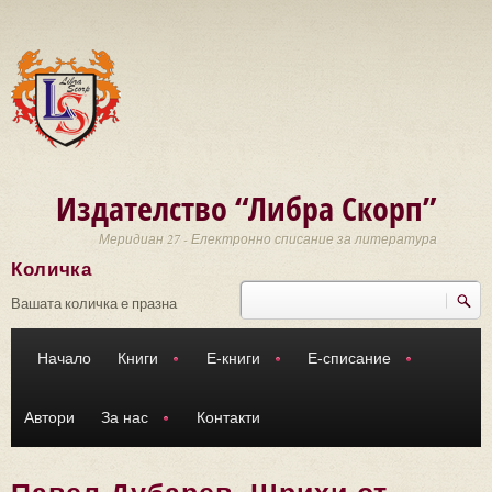
Премини към основното съдържание
Издателство “Либра Скорп”
Меридиан 27 - Електронно списание за литература
Количка
Търси
Форма за търсене
Вашата количка е празна
Начало
Книги
Е-книги
Е-списание
Автори
За нас
Контакти