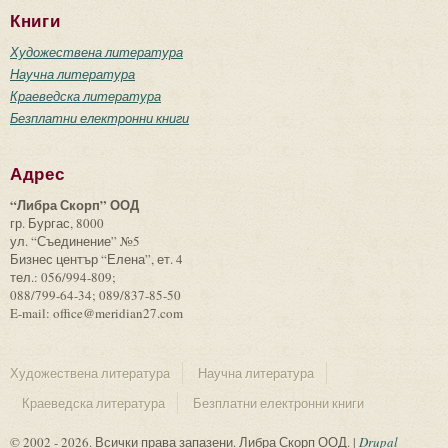
Книги
Художествена литература
Научна литература
Краеведска литература
Безплатни електронни книги
Адрес
“Либра Скорп” ООД
гр. Бургас, 8000
ул. “Съединение” №5
Бизнес център “Елена”, ет. 4
тел.: 056/994-809;
088/799-64-34; 089/837-85-50
E-mail: office@meridian27.com
Художествена литература
Научна литература
Краеведска литература
Безплатни електронни книги
© 2002 - 2026. Всички права запазени. Либра Скорп ООД. |
Drupal