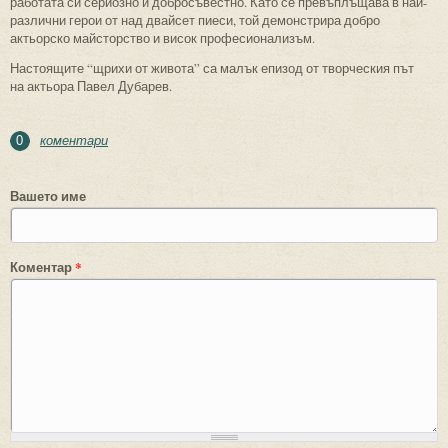
работата си сериозно и добросъвестно. Като се превъплъщава в най-
различни герои от над двайсет пиеси, той демонстрира добро
актьорско майсторство и висок професионализъм.
Настоящите “щрихи от живота” са малък епизод от творческия път
на актьора Павел Дубарев.
коментари
0
Вашето име
Коментар
*