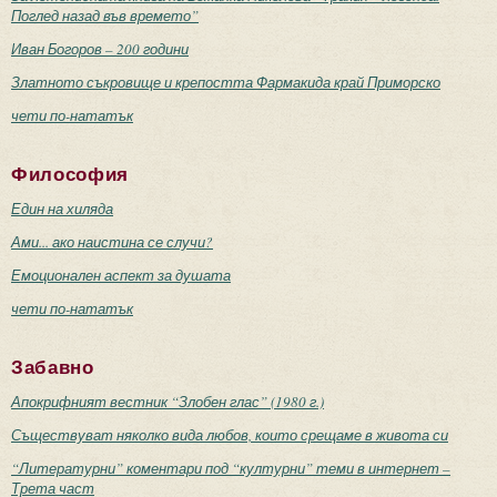
Поглед назад във времето”
Иван Богоров – 200 години
Златното съкровище и крепостта Фармакида край Приморско
чети по-нататък
Философия
Един на хиляда
Ами... ако наистина се случи?
Емоционален аспект за душата
чети по-нататък
Забавно
Апокрифният вестник “Злобен глас” (1980 г.)
Съществуват няколко вида любов, които срещаме в живота си
“Литературни” коментари под “културни” теми в интернет –
Трета част