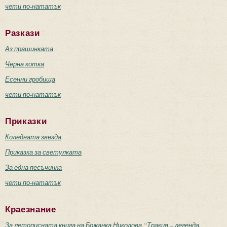
чети по-нататък
Разкази
Аз прашинката
Черна котка
Есенни гробища
чети по-нататък
Приказки
Коледната звезда
Приказка за светулката
За една песъчинка
чети по-нататък
Краезнание
За летописната книга на Божанка Николова “Тракия – легенда.