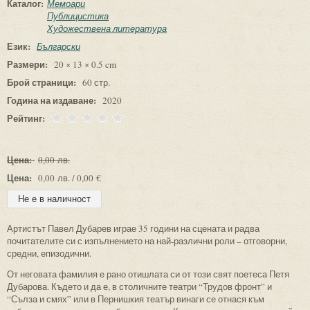
Каталог:
Мемоари
Публицистика
Художествена литература
Език:
Български
Размери:
20 × 13 × 0.5 cm
Брой страници:
60 стр.
Година на издаване:
2020
Рейтинг:
Цена:
0,00 лв.
Цена:
0,00 лв. / 0,00 €
Артистът Павел Дубарев играе 35 години на сцената и радва
почитателите си с изпълнението на най-различни роли – отговорни,
средни, епизодични.
От неговата фамилия е рано отишлата си от този свят поетеса Петя
Дубарова. Където и да е, в столичните театри “Трудов фронт” и
“Сълза и смях” или в Пернишкия театър винаги се отнася към