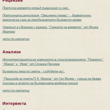
Рецензии
Препуска времето отвъд първичния си чар...
Поетичната антология “Омълнени треви” – драматично-
героическа сага за преобърнатото българско време
Човекът в сборника с разкази “Сенките на времето” от Милка
Иванова
чети по-нататък
Анализи
Интерпретацията на човешкото в стихотворенията “Планети”,
“Магия” и “Икар” от Станка Пенчева
Български пера по света – събудете ни!..
“Панихида за поета П. К. Яворов” от Гео Милев – среща на двама
титани в полето на българската модерна поезия
чети по-нататък
Интервюта