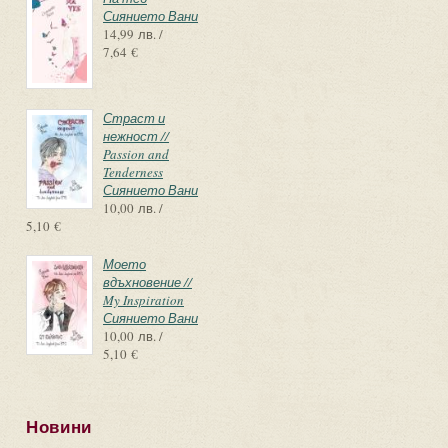
Сиянието Вани
14,99 лв. /
7,64 €
Страст и
нежност //
Passion and
Tenderness
Сиянието Вани
10,00 лв. /
5,10 €
Моето
вдъхновение //
My Inspiration
Сиянието Вани
10,00 лв. /
5,10 €
Новини