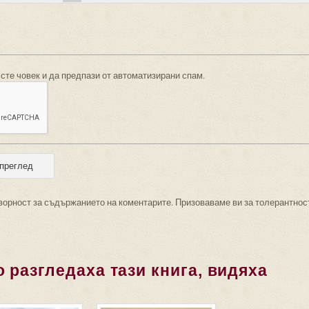
 сте човек и да предпази от автоматизирани спам.
ворност за съдържанието на коментарите. Призоваваме ви за толерантнос
 разгледаха тази книга, видяха