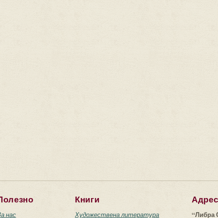
Полезно
Книги
Адре
“Либра 
За нас
Художествена литература