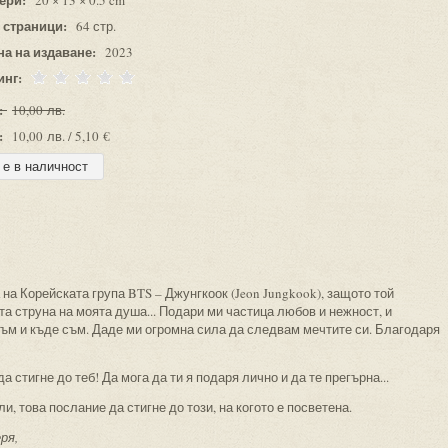
20 × 13 × 0.5 cm
 страници:
64 стр.
на на издаване:
2023
инг:
:
10,00 лв.
:
10,00 лв. / 5,10 €
на Корейската група BTS – Джунгкоок (Jeon Jungkook), защото той
а струна на моята душа... Подари ми частица любов и нежност, и
съм и къде съм. Даде ми огромна сила да следвам мечтите си. Благодаря
а стигне до теб! Да мога да ти я подаря лично и да те прегърна...
и, това послание да стигне до този, на когото е посветена.
ря,