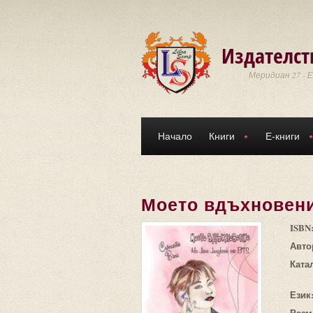
Премини към основното съдържание
Издателст
Меридиан 27 - 
Начало
Книги
Е-книги
Моето вдъхновение
ISBN
Авто
Ката
Език
Разм