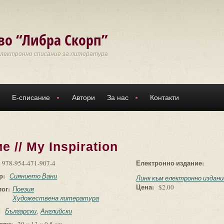
во “Либра Скорп”
Електронно списание за литература
Е-списание
Автори
За нас
Контакти
 // My Inspiration
:
Електронно издание:
978-954-471-907-4
р:
Сиянието Вани
Линк към електронно издани
Цена:
$2.00
лог:
Поезия
Художествена литература
:
Български
Английски
ери: