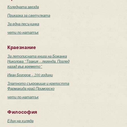
Коледната звезда
Приказка за светулката
За една песъчинка
чети по-нататък
Краезнание
За летописната книга на Божанка
Николова “Тракия – легенда. Поглед
назад във времето”
Иван Богоров – 200 години
Златното съкровище и крепостта
Фармакида край Приморско
чети по-нататък
Философия
Един на хиляда