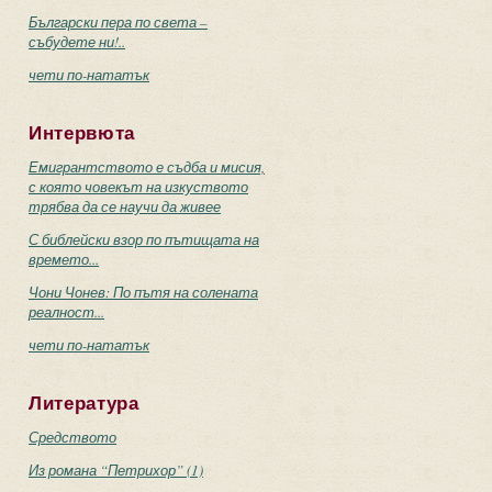
Български пера по света –
събудете ни!..
чети по-нататък
Интервюта
Емигрантството е съдба и мисия,
с която човекът на изкуството
трябва да се научи да живее
С библейски взор по пътищата на
времето...
Чони Чонев: По пътя на солената
реалност...
чети по-нататък
Литература
Средството
Из романа “Петрихор” (1)