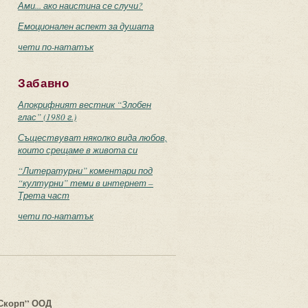
Ами... ако наистина се случи?
Емоционален аспект за душата
чети по-нататък
Забавно
Апокрифният вестник “Злобен
глас” (1980 г.)
Съществуват няколко вида любов,
които срещаме в живота си
“Литературни” коментари под
“културни” теми в интернет –
Трета част
чети по-нататък
с
Скорп” ООД