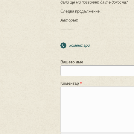
дали ще ми позволят да те докосна?
Следва продължение...
Авторът
-----------
коментари
0
Вашето име
Коментар
*