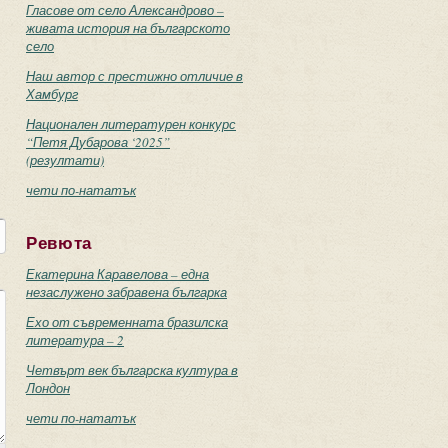
Гласове от село Александрово –
живата история на българското
село
Наш автор с престижно отличие в
Хамбург
Национален литературен конкурс
“Петя Дубарова ‘2025”
(резултати)
чети по-нататък
Ревюта
Екатерина Каравелова – една
незаслужено забравена българка
Ехо от съвременната бразилска
литература – 2
Четвърт век българска култура в
Лондон
чети по-нататък