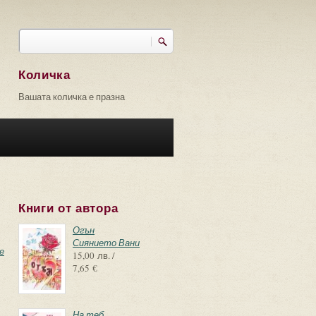
Търси
Форма за търсене
Количка
Вашата количка е празна
Книги от автора
Огън
Сиянието Вани
е
15,00 лв. /
7,65 €
На теб