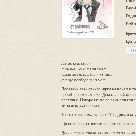
Брой
Годи
Рейт
Цена
Цена
Аз от моя свят
тръгнах към твоя свят...
Само ако вляза в твоя свят
ти ще разбереш за мен...
Посветих тази стихосбирка на вокалиста 
преобърна живота ми. Докосна най-финат
светлина. Накара ме да се замисля коя 
ти, мое вдъхновение!
Това е моят подарък за теб! Надявам се д
Ще се упова на всички вас, моите читател
Дали ще ми стигне времето да те наме