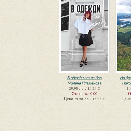
В одежди от любов
На бр
Милена Пламенова
Нико
29,90 лв. / 15,25 €
10
Отстъпка:
0,00
О
Цена
29,90 лв. / 15,25 €
Цена