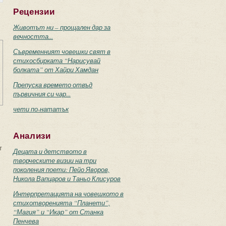
Рецензии
Животът ни – прощален дар за
вечността...
Съвременният човешки свят в
стихосбирката “Нарисувай
болката” от Хайри Хамдан
Препуска времето отвъд
първичния си чар...
чети по-нататък
Анализи
т
Децата и детството в
творческите визии на три
поколения поети: Пейо Яворов,
Никола Вапцаров и Таньо Клисуров
Интерпретацията на човешкото в
стихотворенията “Планети”,
“Магия” и “Икар” от Станка
Пенчева