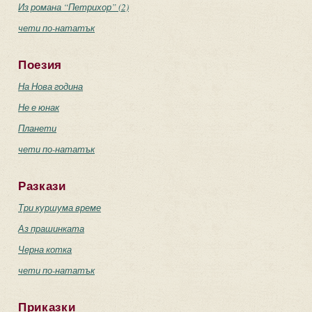
Из романа “Петрихор” (2)
чети по-нататък
Поезия
На Нова година
Не е юнак
Планети
чети по-нататък
Разкази
Три куршума време
Аз прашинката
Черна котка
чети по-нататък
Приказки