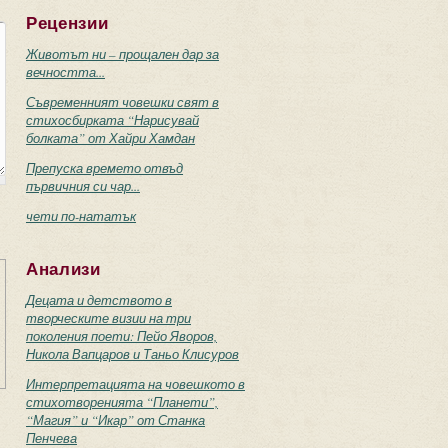
Рецензии
Животът ни – прощален дар за
вечността...
Съвременният човешки свят в
стихосбирката “Нарисувай
болката” от Хайри Хамдан
Препуска времето отвъд
първичния си чар...
чети по-нататък
Анализи
Децата и детството в
творческите визии на три
поколения поети: Пейо Яворов,
Никола Вапцаров и Таньо Клисуров
Интерпретацията на човешкото в
стихотворенията “Планети”,
“Магия” и “Икар” от Станка
Пенчева