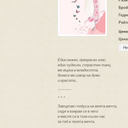
Брой
Годи
Рейт
Цена
Цена
Един нежен, прекрасен глас,
един чудесен, страстен танц
ме върна в младостта,
донесе ми извор на думи
и красота...
------------
* * *
Завъртам глобуса на моята мечта,
седя и взирам се в него
и мисля си в този късен час
за теб и твоята мечта.