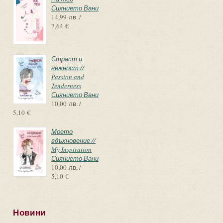
Сиянието Вани
14,99 лв. /
7,64 €
Страст и
нежност //
Passion and
Tenderness
Сиянието Вани
10,00 лв. /
5,10 €
Моето
вдъхновение //
My Inspiration
Сиянието Вани
10,00 лв. /
5,10 €
Новини