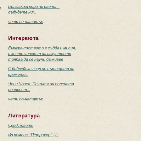
Български пера по света –
т
събудете ни!..
чети по-нататък
Интервюта
Емигрантството е съдба и мисия,
с която човекът на изкуството
трябва да се научи да живее
С библейски взор по пътищата на
времето...
Чони Чонев: По пътя на солената
реалност...
чети по-нататък
Литература
Средството
Из романа “Петрихор” (1)