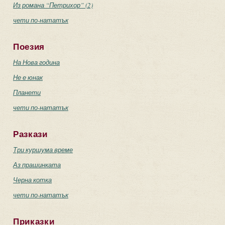
Из романа “Петрихор” (2)
чети по-нататък
Поезия
На Нова година
Не е юнак
Планети
чети по-нататък
Разкази
Три куршума време
Аз прашинката
Черна котка
чети по-нататък
Приказки