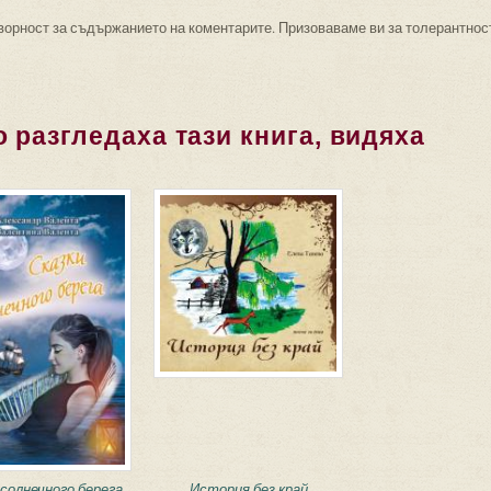
ворност за съдържанието на коментарите. Призоваваме ви за толерантнос
 разгледаха тази книга, видяха
 солнечного берега
История без край