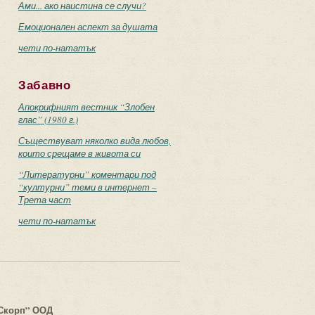
Ами... ако наистина се случи?
Емоционален аспект за душата
чети по-нататък
Забавно
Апокрифният вестник “Злобен
глас” (1980 г.)
Съществуват няколко вида любов,
които срещаме в живота си
“Литературни” коментари под
“културни” теми в интернет –
Трета част
чети по-нататък
с
Скорп” ООД