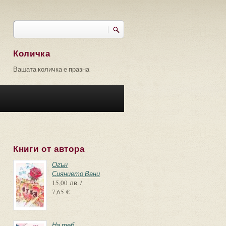
Търси
Форма за търсене
Количка
Вашата количка е празна
Книги от автора
Огън
Сиянието Вани
15,00 лв. /
7,65 €
На теб