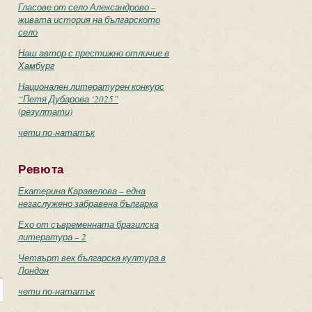
Гласове от село Александрово –
живата история на българското
село
Наш автор с престижно отличие в
Хамбург
Национален литературен конкурс
“Петя Дубарова ‘2025”
(резултати)
чети по-нататък
Ревюта
Екатерина Каравелова – една
незаслужено забравена българка
Ехо от съвременната бразилска
литература – 2
Четвърт век българска култура в
Лондон
чети по-нататък