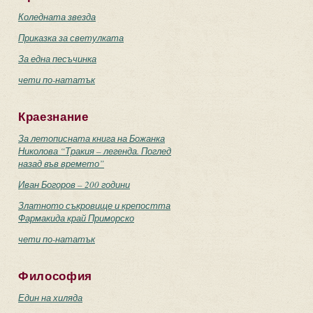
Коледната звезда
Приказка за светулката
За една песъчинка
чети по-нататък
Краезнание
За летописната книга на Божанка
Николова “Тракия – легенда. Поглед
назад във времето”
Иван Богоров – 200 години
Златното съкровище и крепостта
Фармакида край Приморско
чети по-нататък
Философия
Един на хиляда