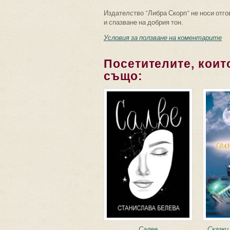
Издателство "Либра Скорп" не носи отго
и спазване на добрия тон.
Условия за ползване на коментарите
Посетителите, които
също:
Салве
Сказки