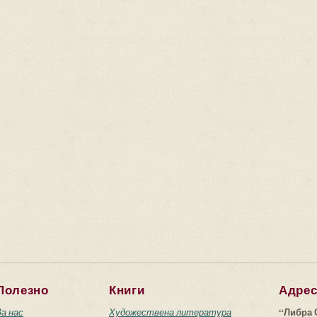
Полезно
Книги
Адре
“Либра 
За нас
Художествена литература