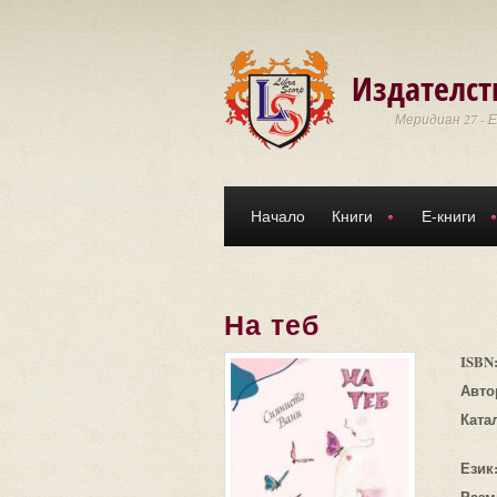
Премини към основното съдържание
Издателст
Меридиан 27 - 
Начало
Книги
Е-книги
На теб
ISBN
Авто
Ката
Език
Разм