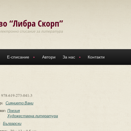
во “Либра Скорп”
Електронно списание за литература
Е-списание
Автори
За нас
Контакти
:
978-619-273-041-3
р:
Сиянието Вани
лог:
Поезия
Художествена литература
:
Български
ери: