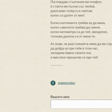
Поглеждам стъкления ми плафон
в стаята ми пълна със любов,
докосвам глобуса и смятам
колко си далеч от мен!
Колко континента трябва аз да мина,
колко самолети трябва да сменя,
колко километра са до теб, звездичке,
толкова далече си от мене ти.
Аз знам, че разстоянията няма да ме спр
да дойда аз при тебе в този час,
затварям бавно своите очи
и мислено пренасям се при теб!
------------
коментари
0
Вашето име