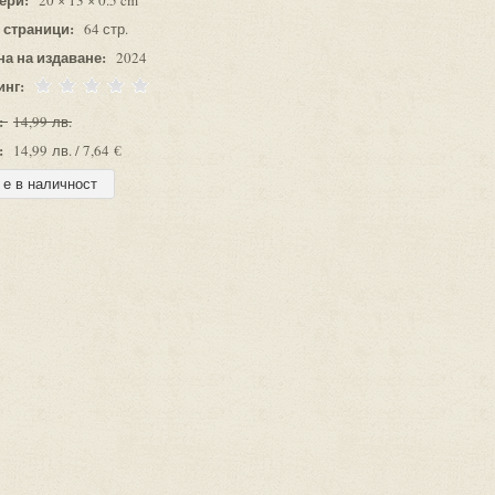
20 × 13 × 0.5 cm
 страници:
64 стр.
на на издаване:
2024
инг:
:
14,99 лв.
:
14,99 лв. / 7,64 €