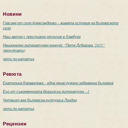
Новини
Гласове от село Александрово – живата история на българското
село
Наш автор с престижно отличие в Хамбург
Национален литературен конкурс “Петя Дубарова ‘2025”
(резултати)
чети по-нататък
Ревюта
Екатерина Каравелова – една незаслужено забравена българка
Ехо от съвременната бразилска литература – 2
Четвърт век българска култура в Лондон
чети по-нататък
Рецензии