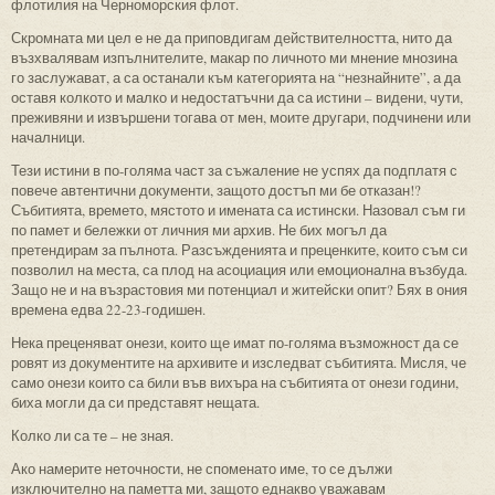
флотилия на Черноморския флот.
Скромната ми цел е не да приповдигам действителността, нито да
възхвалявам изпълнителите, макар по личното ми мнение мнозина
го заслужават, а са останали към категорията на “незнайните”, а да
оставя колкото и малко и недостатъчни да са истини – видени, чути,
преживяни и извършени тогава от мен, моите другари, подчинени или
началници.
Тези истини в по-голяма част за съжаление не успях да подплатя с
повече автентични документи, защото достъп ми бе отказан!?
Събитията, времето, мястото и имената са истински. Назовал съм ги
по памет и бележки от личния ми архив. Не бих могъл да
претендирам за пълнота. Разсъжденията и преценките, които съм си
позволил на места, са плод на асоциация или емоционална възбуда.
Защо не и на възрастовия ми потенциал и житейски опит? Бях в ония
времена едва 22-23-годишен.
Нека преценяват онези, които ще имат по-голяма възможност да се
ровят из документите на архивите и изследват събитията. Мисля, че
само онези които са били във вихъра на събитията от онези години,
биха могли да си представят нещата.
Колко ли са те – не зная.
Ако намерите неточности, не споменато име, то се дължи
изключително на паметта ми, защото еднакво уважавам