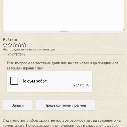
Рейтинг
Често задавани въпроси и отговори
CAPTCHA
Този въпрос е за тестване дали или не сте човек и да предпази от
автоматизирани спам.
Издателство "Либра Скорп" не носи отговорност за съдържанието на
коментарите. Призоваваме ви за толерантност и спазване на добрия