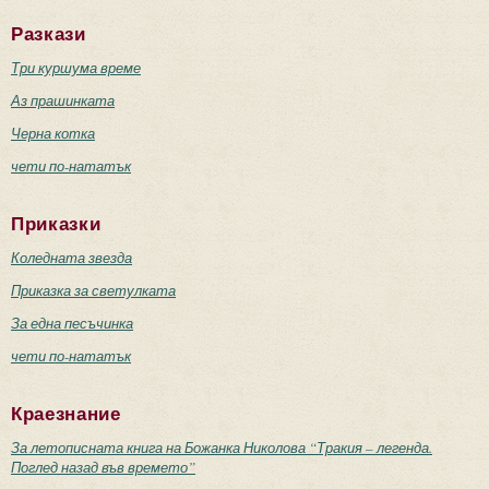
Разкази
Три куршума време
Аз прашинката
Черна котка
чети по-нататък
Приказки
Коледната звезда
Приказка за светулката
За една песъчинка
чети по-нататък
Краезнание
За летописната книга на Божанка Николова “Тракия – легенда.
Поглед назад във времето”