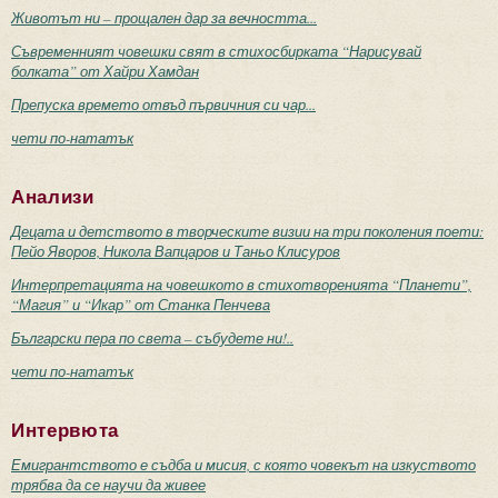
Животът ни – прощален дар за вечността...
Съвременният човешки свят в стихосбирката “Нарисувай
болката” от Хайри Хамдан
Препуска времето отвъд първичния си чар...
чети по-нататък
Анализи
Децата и детството в творческите визии на три поколения поети:
Пейо Яворов, Никола Вапцаров и Таньо Клисуров
Интерпретацията на човешкото в стихотворенията “Планети”,
“Магия” и “Икар” от Станка Пенчева
Български пера по света – събудете ни!..
чети по-нататък
Интервюта
Емигрантството е съдба и мисия, с която човекът на изкуството
трябва да се научи да живее