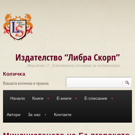
Премини към основното съдържание
Издателство “Либра Скорп”
Меридиан 27 - Електронно списание за литература
Количка
Търси
Форма за търсене
Вашата количка е празна
Начало
Книги
Е-книги
Е-списание
Автори
За нас
Контакти