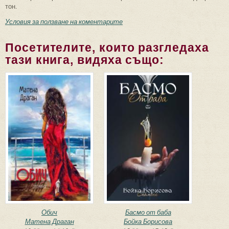
тон.
Условия за ползване на коментарите
Посетителите, които разгледаха
тази книга, видяха също:
Обич
Басмо от баба
Матена Драган
Бойка Борисова