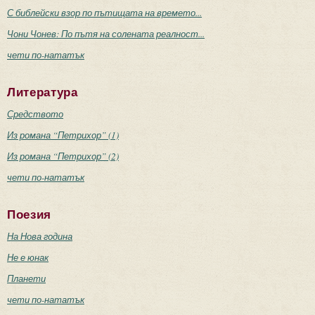
С библейски взор по пътищата на времето...
Чони Чонев: По пътя на солената реалност...
чети по-нататък
Литература
Средството
Из романа “Петрихор” (1)
Из романа “Петрихор” (2)
чети по-нататък
Поезия
На Нова година
Не е юнак
Планети
чети по-нататък