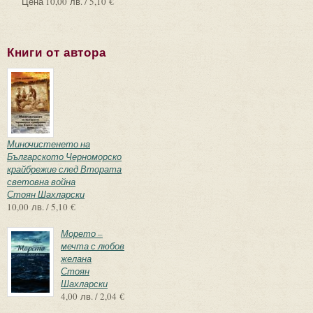
Цена
10,00 лв. / 5,10 €
Книги от автора
Миночистенето на
Българското Черноморско
крайбрежие след Втората
световна война
Стоян Шахларски
10,00 лв. / 5,10 €
Морето –
мечта с любов
желана
Стоян
Шахларски
4,00 лв. / 2,04 €