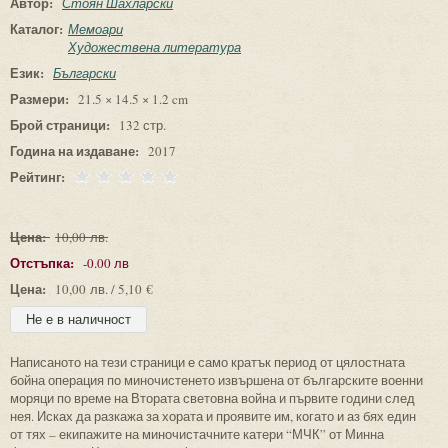
Автор:
Стоян Шахларски
Каталог:
Мемоари
Художествена литература
Език:
Български
Размери:
21.5 × 14.5 × 1.2 cm
Брой страници:
132 стр.
Година на издаване:
2017
Рейтинг:
Цена:
10,00 лв.
Отстъпка:
-0.00 лв
Цена:
10,00 лв. / 5,10 €
Написаното на тези страници е само кратък период от цялостната
бойна операция по миночистенето извършена от българските военни
моряци по време на Втората световна война и първите години след
нея. Исках да разкажа за хората и проявите им, когато и аз бях един
от тях – екипажите на миночистачните катери “МЧК” от Минна