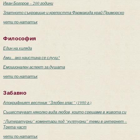
Иван Богоров – 200 години
Златното съкровище и крепостта Фармакида край Приморско
чети по-нататък
Философия
Един на хиляда
Ами... ако наистина се случи?
Емоционален аспект за душата
чети по-нататък
Забавно
Апокрифният вестник “Злобен глас” (1980 г.)
Съществуват няколко вида любов, които срещаме в живота си
“Литературни” коментари под “културни” теми в интернет –
Трета част
чети по-нататък