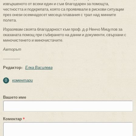
извършеното от всеки един и съм благодарен за помощта,
честността и подкрепата, която са проявявали в рискови ситуации
през онези осемнадесет месеца плавания с трал над минните
полета.
Изразявам своята благодарност към проф. д-р Ненчо Мицулов за
оказаната помощ при събирането на данни и документи, свързани с
миночистенето и миночистачите.
Авторът
--------------
Редактор:
Елка Василева
коментари
0
Вашето име
Коментар
*