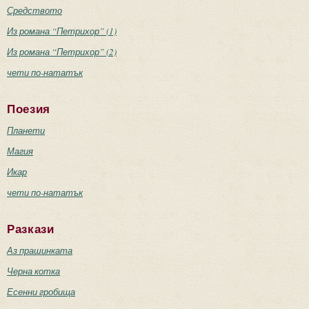
Средството
Из романа “Петрихор” (1)
Из романа “Петрихор” (2)
чети по-нататък
Поезия
Планети
Магия
Икар
чети по-нататък
Разкази
Аз прашинката
Черна котка
Есенни гробища