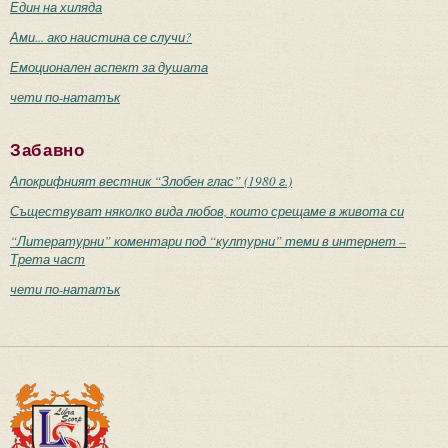
Един на хиляда
Ами... ако наистина се случи?
Емоционален аспект за душата
чети по-нататък
Забавно
Апокрифният вестник “Злобен глас” (1980 г.)
Съществуват няколко вида любов, които срещаме в живота си
“Литературни” коментари под “културни” теми в интернет –
Трета част
чети по-нататък