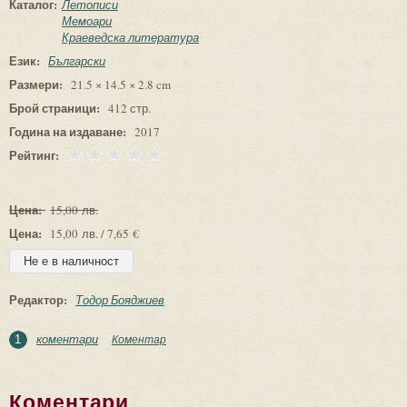
Каталог:
Летописи
Мемоари
Краеведска литература
Език:
Български
Размери:
21.5 × 14.5 × 2.8 cm
Брой страници:
412 стр.
Година на издаване:
2017
Рейтинг:
Цена:
15,00 лв.
Цена:
15,00 лв. / 7,65 €
Редактор:
Тодор Бояджиев
коментари
Коментар
1
Коментари