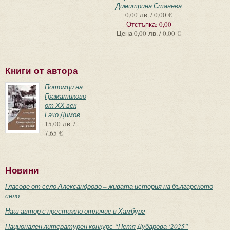
Димитрина Станева
0,00 лв. / 0,00 €
Отстъпка:
0,00
Цена
0,00 лв. / 0,00 €
Книги от автора
Потомци на
Граматиково
от ХХ век
Гачо Димов
15,00 лв. /
7,65 €
Новини
Гласове от село Александрово – живата история на българското
село
Наш автор с престижно отличие в Хамбург
Национален литературен конкурс “Петя Дубарова ‘2025”