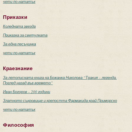
чети по-нататък
Приказки
Коледната звезда
Приказка за светулката
За една песъчинка
чети по-нататък
Краезнание
За летописната книга на Божанка Николова “Тракия – легенда.
Поглед назад във времето”
Иван Богоров – 200 години
Златното съкровище и крепостта Фармакида край Приморско
чети по-нататък
Философия