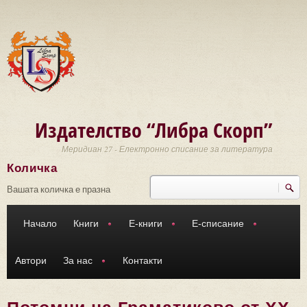
Премини към основното съдържание
Издателство “Либра Скорп”
Меридиан 27 - Електронно списание за литература
Количка
Търси
Форма за търсене
Вашата количка е празна
Начало
Книги
Е-книги
Е-списание
Автори
За нас
Контакти