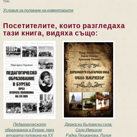
тон.
Условия за ползване на коментарите
Посетителите, които разгледаха
тази книга, видяха също:
Педагогическото
Деркоски български села.
образование в Бургас през
Село Имрихор
втората половина на ХХ
Радка Люцканова
,
Лилия