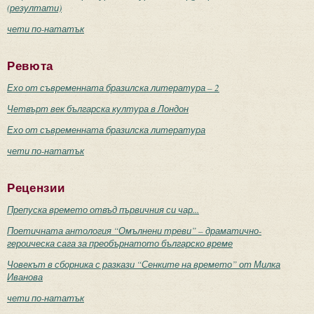
(резултати)
чети по-нататък
Ревюта
Ехо от съвременната бразилска литература – 2
Четвърт век българска култура в Лондон
Ехо от съвременната бразилска литература
чети по-нататък
Рецензии
Препуска времето отвъд първичния си чар...
Поетичната антология “Омълнени треви” – драматично-
героическа сага за преобърнатото българско време
Човекът в сборника с разкази “Сенките на времето” от Милка
Иванова
чети по-нататък