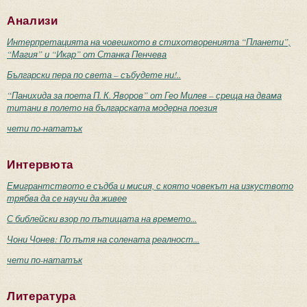
Анализи
Интерпретацията на човешкото в стихотворенията “Планети”,
“Магия” и “Икар” от Станка Пенчева
Български пера по света – събудете ни!..
“Панихида за поета П. К. Яворов” от Гео Милев – среща на двама
титани в полето на българската модерна поезия
чети по-нататък
Интервюта
Емигрантството е съдба и мисия, с която човекът на изкуството
трябва да се научи да живее
С библейски взор по пътищата на времето...
Чони Чонев: По пътя на солената реалност...
чети по-нататък
Литература