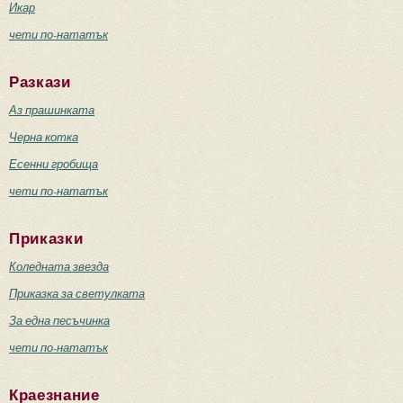
Икар
чети по-нататък
Разкази
Аз прашинката
Черна котка
Есенни гробища
чети по-нататък
Приказки
Коледната звезда
Приказка за светулката
За една песъчинка
чети по-нататък
Краезнание