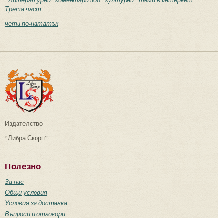
Трета част
чети по-нататък
Издателство
“Либра Скорп”
Полезно
За нас
Общи условия
Условия за доставка
Въпроси и отговори