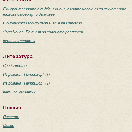
Емигрантството е съдба и мисия, с която човекът на изкуството
трябва да се научи да живее
С библейски взор по пътищата на времето...
Чони Чонев: По пътя на солената реалност...
чети по-нататък
Литература
Средството
Из романа “Петрихор” (1)
Из романа “Петрихор” (2)
чети по-нататък
Поезия
Планети
Магия