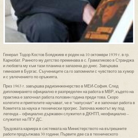
Генерал Тодор Костов Бояджиев е роден на 10 октомври 1939 г. в гр.
Карнобат. Ранното му детство преминава в с. Граматиково в Странджа
и любовта му към тази планина е запазена до днес. Завършва
гимназия в Бургас. Съучениците са го запомнили с чувството за хумор
и с увлечението по оръжията.
През 1963 г. завършва радиоинженерство в МЕИ-София. След
дипломирането официално е разпределен на работа в МВР, където на
практика е започнал работа половин година преди това. Скоро
колегите и приятелите научават, че е “напуснал” и е започнал работа в
Комитета за наука и технически прогрес. Започва животът му под
легенда – официално държавен служител в ДКНТП, неофициално –
служител на ПГУ-ДС.
Трудовата кариера в системата на Министерството на вътрешните
работи продължава 30 години. Първите две са в техническото