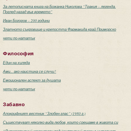
За летописната книга на Божанка Николова “Тракия – легенда.
Поглед назад във времето”
Иван Богоров – 200 години
Златното съкровище и крепостта Фармакида край Приморско
чети по-нататък
Философия
Един на хиляда
Ами... ако наистина се случи?
Емоционален аспект за душата
чети по-нататък
Забавно
Апокрифният вестник “Злобен глас” (1980 г.)
Съществуват няколко вида любов, които срещаме в живота си
“Литературни” коментари под “културни” теми в интернет –