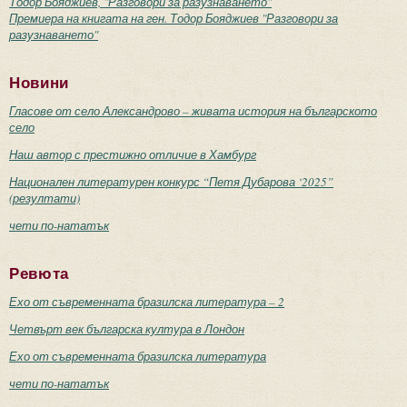
Тодор Бояджиев, "Разговори за разузнаването"
Премиера на книгата на ген. Тодор Бояджиев "Разговори за
разузнаването"
Новини
Гласове от село Александрово – живата история на българското
село
Наш автор с престижно отличие в Хамбург
Национален литературен конкурс “Петя Дубарова ‘2025”
(резултати)
чети по-нататък
Ревюта
Ехо от съвременната бразилска литература – 2
Четвърт век българска култура в Лондон
Ехо от съвременната бразилска литература
чети по-нататък