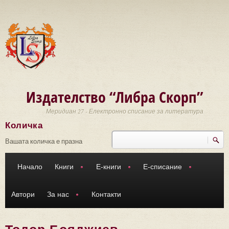
Премини към основното съдържание
Издателство “Либра Скорп”
Меридиан 27 - Електронно списание за литература
Количка
Търси
Форма за търсене
Вашата количка е празна
Начало
Книги
Е-книги
Е-списание
Автори
За нас
Контакти