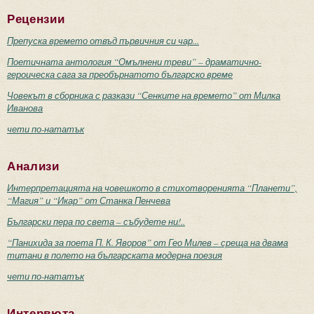
Рецензии
Препуска времето отвъд първичния си чар...
Поетичната антология “Омълнени треви” – драматично-
героическа сага за преобърнатото българско време
Човекът в сборника с разкази “Сенките на времето” от Милка
Иванова
чети по-нататък
Анализи
Интерпретацията на човешкото в стихотворенията “Планети”,
“Магия” и “Икар” от Станка Пенчева
Български пера по света – събудете ни!..
“Панихида за поета П. К. Яворов” от Гео Милев – среща на двама
титани в полето на българската модерна поезия
чети по-нататък
Интервюта