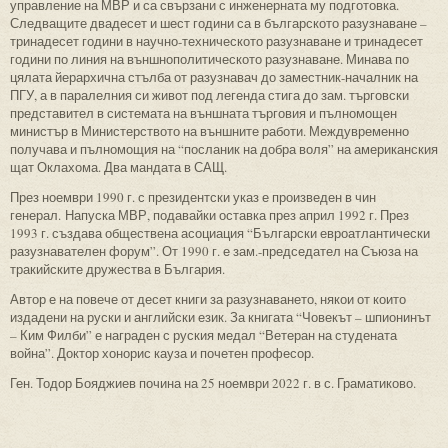
управление на МВР и са свързани с инженерната му подготовка.
Следващите двадесет и шест години са в българското разузнаване –
тринадесет години в научно-техническото разузнаване и тринадесет
години по линия на външнополитическото разузнаване. Минава по
цялата йерархична стълба от разузнавач до заместник-началник на
ПГУ, а в паралелния си живот под легенда стига до зам. търговски
представител в системата на външната търговия и пълномощен
министър в Министерството на външните работи. Междувременно
получава и пълномощия на “посланик на добра воля” на американския
щат Оклахома. Два мандата в САЩ.
През ноември 1990 г. с президентски указ е произведен в чин
генерал. Напуска МВР, подавайки оставка през април 1992 г. През
1993 г. създава обществена асоциация “Български евроатлантически
разузнавателен форум”. От 1990 г. е зам.-председател на Съюза на
тракийските дружества в България.
Автор е на повече от десет книги за разузнаването, някои от които
издадени на руски и английски език. За книгата “Човекът – шпионинът
– Ким Филби” е награден с руския медал “Ветеран на студената
война”. Доктор хонорис кауза и почетен професор.
Ген. Тодор Бояджиев почина на 25 ноември 2022 г. в с. Граматиково.