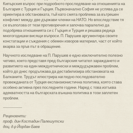
Кипърския въпрос при подробното проследяване на отношенията на
България с Турция и Гърция. Първоначално София не успява да се
ориентира в обстановката, тъй като смята проблема за вътрешен
конфликт между две държави членки на НАТО. Но впоследствие тя
се възползва от тези противоречия и започва паралелно да
подобрява отношенията си с Гърция и Турция и решава редица
многогодишни висящи въпроси. П. Парушев аргументира своите
констатации и съждения с обемен изворов материал, част от който
вкарва за пръв път в обращение.
Научното изследване на П. Парушев е едно изключително полезно
четиво, което представя пред българския читател зараждането и
развитието на един междуетнически и междудържавен проблем,
който до днес продължава да дестабилизира обстановката на
Балканите. Трудът илюстрира нагледно последователно
провежданата от Турция експанзионистична политика, която става
особено активна през последните години. Наред с това изтъква
адекватността на българската външна политика в този заплетен
проблем.
----------------
Рецензенти:
проф. дин Костадин Палешутски
доц. д-р Йордан Баев