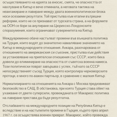
осъществяването на идеята за еносис, смята, че опасността от
нахлуване в Кипър е вече отминала, а неговата тактика на
неангажиране и лавиране между двата военнополитически блока
носи осезаеми резултати. Той пристъпва към етапни вътрешни
реформи, които не се признават от турската страна, а на форумите
на ООН се бори за анулиране на Цюрихско-Лондонските
споразумения, които ограничават суверенитета на Кипър.
Междувременно обаче настъпват промени във външната политика
на Турция, които водят до значително намаляване значението на
Кипър в международните отношения. Анкара, разочарована от
отношението на американския си съюзник, пристъпва към действия
за установяване на приятелски отношения със СССР, които биха
довели до елиминиране на опасността от съветска военна намеса.
Този политически поврат завършва с успех, тъй като за СССР
непосредственият съсед Турция, която контролира черноморските
протоци, е много по-важен партньор, в сравнение с малкия Кипър.
Нормализирането на отношенията на Анкара с Москва предизвикват
безпокойство в САЩ. В обстановка, при която Турция става обект на
ухажване от двете суперсили, провежданата от Макариос политика
на лавиране престава да бъде резултатна.
Отслабването на международните позиции на Република Кипър е
вследствие и на настъпилите промени в Гърция, където през април
1967 г. се осъществява военен преврат. Макариос, който провежда