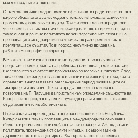
международните отношения.
От методологична гледна точка за ефективното представяне на така
широко обхванатата за изследване тема се използва класическият
проблемно-хронологичен подход. Той е избран главно поради това,
че позволява за систематично и последователно от времева гледна
точка анализиране на политиката на заинтересованите страни и на
проявяващите се едновременно множество разнородни и често
преплитащи се събития. Този подход несъмнено придава на
работата монографичен характер.
В съответствие с използваната методология, първоначално се
представя предисторията на проблема, позволяваща да се постави
изследването в съответния проблемно-хронологичен контекст. След
това се идентифицират главните външни и вътрешни фактори, които
определят и направляват в разглеждания период развиващите се
там процеси и явления. Тяхното представяне и анализиране
позволява на П. Парушев да пристъпи към определяне същността на
Кипърския въпрос, а в отделни случаи да прави и оценки, отнасящи
се до развитието на обстановката.
В тези рамки се проследяват както проявяващите се в Република
Кипър събития, така и протичащите в международните отношения
(било то в регионален или глобален аспект) процеси. Изследва се и
политиката, провеждана от самите кипърци, а също и тази на
държавите, като се акцентира на българската, които използват