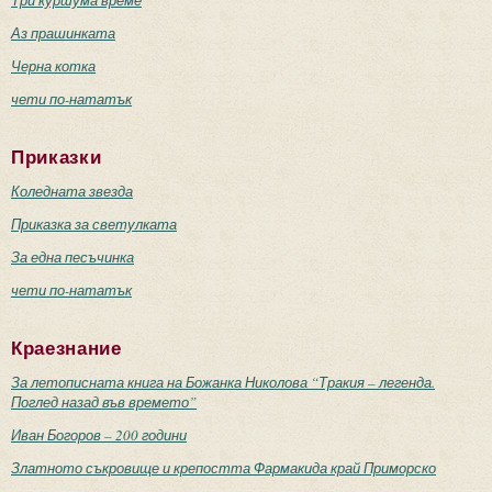
Аз прашинката
Черна котка
чети по-нататък
Приказки
Коледната звезда
Приказка за светулката
За една песъчинка
чети по-нататък
Краезнание
За летописната книга на Божанка Николова “Тракия – легенда.
Поглед назад във времето”
Иван Богоров – 200 години
Златното съкровище и крепостта Фармакида край Приморско