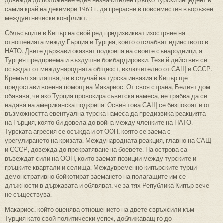
самия край на декември 1963 г. да прерасне в повсеместен въоръжен
междуетнически конфликт.
Сблъсъците в Кипър на свой ред предизвикват изостряне на
отношенията между Гърция и Турция, които отслабват единството в
НАТО. Двете държави оказват подкрепа на своите сънародници, а
Турция предприема и въздушни бомбардировки. Тези й действия се
осъждат от международната общност, включително от САЩ и СССР.
Кремъл заплашва, че в случай на турска инвазия в Кипър ще
предостави военна помощ на Макариос. От своя страна, Белият дом
обявява, че ако Турция провокира съветска намеса, не трябва да се
надява на американска подкрепа. Освен това САЩ се безпокоят и от
възможността евентуална турска намеса да предизвика реакцията
на Гърция, която би довела до война между членките на НАТО.
Турската агресия се осъжда и от ООН, която се заема с
урегулирането на кризата. Международната реакция, главно на САЩ
и СССР, довежда до прекратяване на боевете. На острова са
въвеждат сили на ООН, които заемат позиции между турските и
гръцките квартали и селища. Междувременно кипърските турци
демонстративно бойкотират заемането на полагащите им се
длъжности в държавата и обявяват, че за тях Република Кипър вече
не съществува.
Макариос, който оценява отношението на двете свръхсили към
Турция като свой политически успех, доближаващ го до