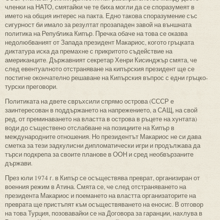
членки на НАТО, смятайки че те биха могли да се споразумеят в
името на общия интерес на пакта. Едно такова споразумение със
сигурност би имало за резултат прозападен завой на външната
политика на Република Кипър. Пречка обаче на това се оказва
недолюбваният от Запада президент Макариос, когото гръцката
диктатура иска да премахне с прикритото съдействие на
американците. Държавният секретар Хенри Кисинджър смята, че
след евентуалното отстраняване на кипърския президент ще се
постигне окончателно решаване на Кипърския въпрос с едни гръцко-
турски преговори.
Политиката на двете свръхсили спрямо острова (СССР е
заинтересован в поддържането на напрежението, а САЩ, на свой
ред, от преминаването на властта в острова в ръцете на хунтата)
води до съществено отслабване на позициите на Кипър в
международните отношения. Но президентът Макариос не си дава
сметка за тези задкулисни дипломатически игри и продължава да
търси подкрепа за своите планове в ООН и сред необвързаните
държави.
През юли 1974 г. в Кипър се осъществява преврат, организиран от
военния режим в Атина. Смята се, че след отстраняването на
президента Макариос и поемането на властта организаторите на
преврата ще пристъпят към осъществяването на еносис. В отговор
на това Турция, позовавайки се на Договора за гаранции, нахлува в