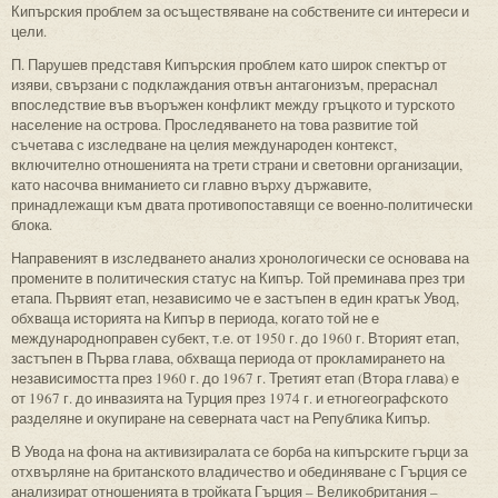
Кипърския проблем за осъществяване на собствените си интереси и
цели.
П. Парушев представя Кипърския проблем като широк спектър от
изяви, свързани с подклаждания отвън антагонизъм, прераснал
впоследствие във въоръжен конфликт между гръцкото и турското
население на острова. Проследяването на това развитие той
съчетава с изследване на целия международен контекст,
включително отношенията на трети страни и световни организации,
като насочва вниманието си главно върху държавите,
принадлежащи към двата противопоставящи се военно-политически
блока.
Направеният в изследването анализ хронологически се основава на
промените в политическия статус на Кипър. Той преминава през три
етапа. Първият етап, независимо че е застъпен в един кратък Увод,
обхваща историята на Кипър в периода, когато той не е
международноправен субект, т.е. от 1950 г. до 1960 г. Вторият етап,
застъпен в Първа глава, обхваща периода от прокламирането на
независимостта през 1960 г. до 1967 г. Третият етап (Втора глава) е
от 1967 г. до инвазията на Турция през 1974 г. и етногеографското
разделяне и окупиране на северната част на Република Кипър.
В Увода на фона на активизиралата се борба на кипърс­ките гърци за
отхвърляне на британското владичество и обединяване с Гърция се
анализират отношенията в тройката Гърция – Великобритания –