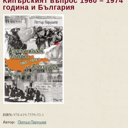
Кипърският въпрос 1960 – 1974
година и България
ISBN:
978-619-7559-52-1
Автор:
Петър Парушев