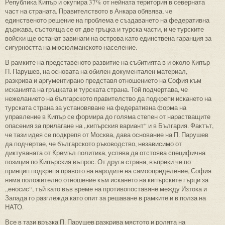
Република Кипър и окупира 37% от нейната територия в северната
част на страната. Правителството в Анкара обявява, че
единственото решение на проблема е създаването на федеративна
държава, състояща се от две гръцка и турска части, и че турските
войски ще останат завинаги на острова като единствена гаранция за
сигурността на мюсюлманското население.
В рамките на представеното развитие на събитията в и около Кипър
П. Парушев, на основата на обилен документален материал,
разкрива и аргументирано представя отношението на София към
исканията на гръцката и турската страна. Той подчертава, че
нежеланието на българското правителство да подкрепи искането на
турската страна за установяване на федеративна форма на
управление в Кипър се формира до голяма степен от нарастващите
опасения за прилагане на „кипърския вариант“ и в България. Фактът,
че тази идея се подкрепя от Москва, дава основание на П. Парушев
да подчертае, че българското ръководство, независимо от
диктуваната от Кремъл политика, успява да отстоява специфична
позиция по Кипърския въпрос. От друга страна, въпреки че по
принцип подкрепя правото на народите на самоопределение, София
няма положително отношение към искането на кипърските гърци за
„еносис“, тъй като във време на противопоставяне между Изтока и
Запада го разглежда като опит за решаване в рамките и в полза на
НАТО.
Все в тази връзка П. Парушев разкрива мястото и ролята на