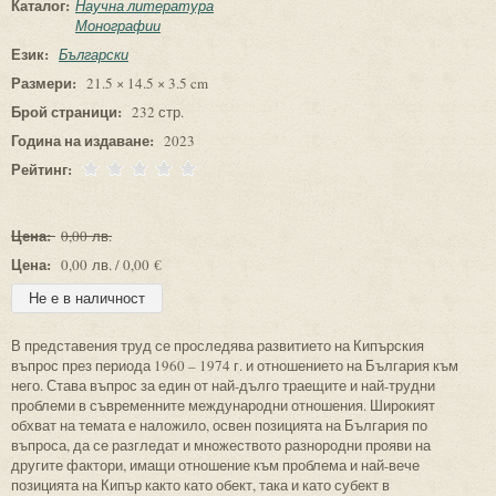
Каталог:
Научна литература
Монографии
Език:
Български
Размери:
21.5 × 14.5 × 3.5 cm
Брой страници:
232 стр.
Година на издаване:
2023
Рейтинг:
Цена:
0,00 лв.
Цена:
0,00 лв. / 0,00 €
В представения труд се проследява развитието на Ки­пърския
въпрос през периода 1960 – 1974 г. и отно­шението на България към
него. Става въпрос за един от най-дълго траещите и най-трудни
проблеми в съвременните международни отношения. Широкият
обхват на темата е наложило, освен позицията на България по
въпроса, да се разгледат и множеството разнородни прояви на
другите фактори, имащи отношение към проблема и най-вече
позицията на Кипър както като обект, така и като субект в