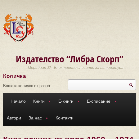
Премини към основното съдържание
Издателство “Либра Скорп”
Меридиан 27 - Електронно списание за литература
Количка
Търси
Форма за търсене
Вашата количка е празна
Начало
Книги
Е-книги
Е-списание
Автори
За нас
Контакти