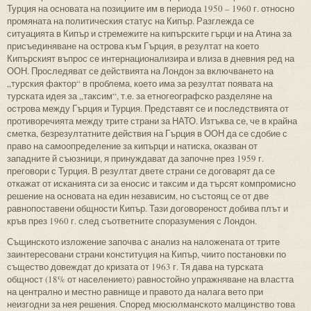
Турция на основата на позициите им в периода 1950 – 1960 г. относно
промяната на политическия статус на Кипър. Разглежда се
ситуацията в Кипър и стремежите на кипърските гърци и на Атина за
присъединяване на острова към Гърция, в резултат на което
Кипърският въпрос се интернационализира и влиза в дневния ред на
ООН. Проследяват се действията на Лондон за включването на
„турския фактор“ в проблема, което има за резултат появата на
турската идея за „таксим“, т.е. за етногеографско разделяне на
острова между Гърция и Турция. Представят се и последствията от
противоречията между трите страни за НАТО. Изтъква се, че в крайна
сметка, безрезултатните действия на Гърция в ООН да се сдобие с
право на самоопределение за кипърци и натиска, оказван от
западните й съюзници, я принуждават да започне през 1959 г.
преговори с Турция. В резултат двете страни се договарят да се
откажат от исканията си за еносис и таксим и да търсят компромисно
решение на основата на един независим, но състоящ се от две
равнопоставени общности Кипър. Тази договореност добива плът и
кръв през 1960 г. след съответните споразумения с Лондон.
Същинското изложение започва с анализ на наложената от трите
заинтересовани страни конституция на Кипър, чиито постановки по
същество довеждат до кризата от 1963 г. Тя дава на турската
общност (18% от населението) равностойно упражняване на властта
на централно и местно равнище и правото да налага вето при
неизгодни за нея решения. Според мюсюлманското малцинство това