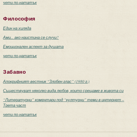
чети по-нататък
Философия
Един на хиляда
Ами... ако наистина се случи?
Емоционален аспект за душата
чети по-нататък
Забавно
Апокрифният вестник “Злобен глас” (1980 г.)
Съществуват няколко вида любов, които срещаме в живота си
“Литературни” коментари под “културни” теми в интернет –
Трета част
чети по-нататък