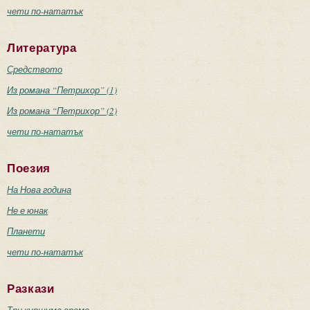
чети по-нататък
Литература
Средството
Из романа “Петрихор” (1)
Из романа “Петрихор” (2)
чети по-нататък
Поезия
На Нова година
Не е юнак
Планети
чети по-нататък
Разкази
Три куршума време