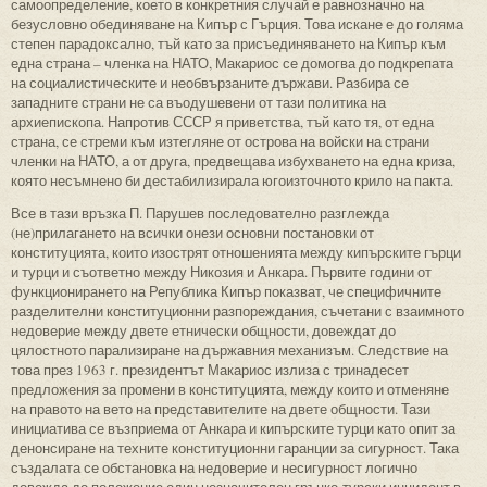
самоопределение, което в конкретния случай е равнозначно на
безусловно обединяване на Кипър с Гърция. Това искане е до голяма
степен парадоксално, тъй като за присъединяването на Кипър към
една страна – членка на НАТО, Макариос се домогва до подкрепата
на социалистическите и необвързаните държави. Разбира се
западните страни не са въодушевени от тази политика на
архиепископа. Напротив СССР я приветства, тъй като тя, от една
страна, се стреми към изтегляне от острова на войски на страни
членки на НАТО, а от друга, предвещава избухването на една криза,
която несъмнено би дестабилизирала югоизточното крило на пакта.
Все в тази връзка П. Парушев последователно разглежда
(не)прилагането на всички онези основни постановки от
конституцията, които изострят отношенията между кипърските гърци
и турци и съответно между Никозия и Анкара. Първите години от
функционирането на Република Кипър показват, че специфичните
разделителни конституционни разпореждания, съчетани с взаимното
недоверие между двете етнически общности, довеждат до
цялостното парализиране на държавния механизъм. Следствие на
това през 1963 г. президентът Макариос излиза с тринадесет
предложения за промени в конституцията, между които и отменяне
на правото на вето на представителите на двете общности. Тази
инициатива се възприема от Анкара и кипърските турци като опит за
денонсиране на техните конституционни гаранции за сигурност. Така
създалата се обстановка на недоверие и несигурност логично
довежда до положение един незначителен гръцко-турски инцидент в