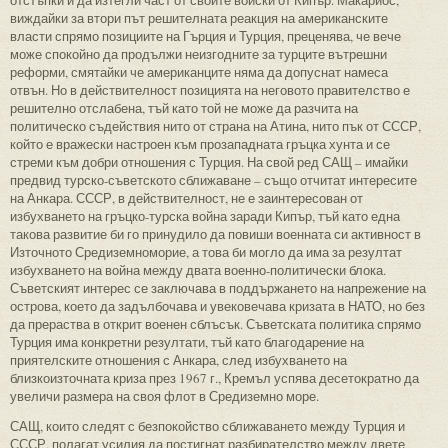
виждайки за втори път решителната реакция на американските
власти спрямо позициите на Гърция и Турция, преценява, че вече
може спокойно да продължи неизгодните за турците вътрешни
реформи, смятайки че американците няма да допуснат намеса
отвън. Но в действителност позицията на неговото правителство е
решително отслабена, тъй като той не може да разчита на
политическо съдействия нито от страна на Атина, нито пък от СССР,
който е вражески настроен към прозападната гръцка хунта и се
стреми към добри отношения с Турция. На свой ред САЩ – имайки
предвид турско-съветското сближаване – също отчитат интересите
на Анкара. СССР, в действителност, не е заинтересован от
избухването на гръцко-турска война заради Кипър, тъй като една
такова развитие би го принудило да повиши военната си активност в
Източното Средиземноморие, а това би могло да има за резултат
избухването на война между двата военно-политически блока.
Съветският интерес се заключава в поддържането на напрежение на
острова, което да задълбочава и увековечава кризата в НАТО, но без
да прераства в открит военен сблъсък. Съветската политика спрямо
Турция има конкретни резултати, тъй като благодарение на
приятелските отношения с Анкара, след избухването на
близкоизточната криза през 1967 г., Кремъл успява десетократно да
увеличи размера на своя флот в Средиземно море.
САЩ, които следят с безпокойство сближаването между Турция и
СССР, полагат усилия да постигнат разбирателство между двете