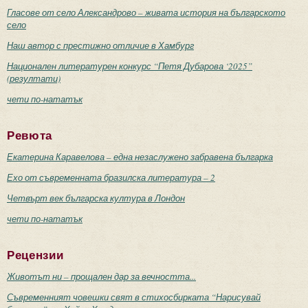
Гласове от село Александрово – живата история на българското
село
Наш автор с престижно отличие в Хамбург
Национален литературен конкурс “Петя Дубарова ‘2025”
(резултати)
чети по-нататък
Ревюта
Екатерина Каравелова – една незаслужено забравена българка
Ехо от съвременната бразилска литература – 2
Четвърт век българска култура в Лондон
чети по-нататък
Рецензии
Животът ни – прощален дар за вечността...
Съвременният човешки свят в стихосбирката “Нарисувай