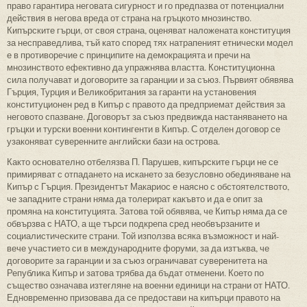
право гарантира неговата сигурност и го предпазва от потенциални
действия в негова вреда от страна на гръцкото мнозинство.
Кипърските гърци, от своя страна, оценяват наложената конституция
за несправедлива, тъй като според тях натрапеният етнически модел
е в противоречие с принципите на демокрацията и пречи на
мнозинството ефективно да упражнява властта. Конституционна
сила получават и договорите за гаранции и за съюз. Първият обявява
Гърция, Турция и Великобритания за гаранти на установения
конституционен ред в Кипър с правото да предприемат действия за
неговото спазване. Договорът за съюз предвижда настаняването на
гръцки и турски военни контингенти в Кипър. С отделен договор се
узаконяват суверенните английски бази на острова.
Както основателно отбелязва П. Парушев, кипърските гърци не се
примиряват с отпадането на искането за безусловно обединяване на
Кипър с Гърция. Президентът Макариос е наясно с обстоятелството,
че западните страни няма да толерират какъвто и да е опит за
промяна на конституцията. Затова той обявява, че Кипър няма да се
обвързва с НАТО, а ще търси подкрепа сред необвързаните и
социалистическите страни. Той използва всяка възможност и най-
вече участието си в международните форуми, за да изтъква, че
договорите за гаранции и за съюз ограничават суверенитета на
Република Кипър и затова трябва да бъдат отменени. Което по
същество означава изтегляне на военни единици на страни от НАТО.
Едновременно призовава да се предостави на кипърци правото на