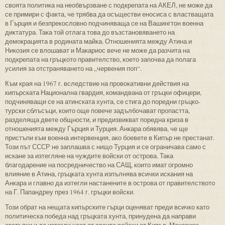
своята политика на необвързване с подкрепата на АКЕЛ, не може да
се примири с факта, че трябва да осъществи еносиса с властващата
в Гърция и безпрекословно подчиняваща се на Вашингтон военна
диктатура. Така той отлага това до възстановяването на
демокрацията в родината майка. Отношенията между Атина и
Никозия се влошават и Макариос вече не може да разчита на
подкрепата на гръцкото правителство, което започва да полага
усилия за отстраняването на „червения поп“.
Към края на 1967 г. вследствие на провокативни действия на
кипърската Национална гвардия, командвана от гръцки офицери,
подчиняващи се на атинската хунта, се стига до поредни гръцко-
турски сблъсъци, които още повече задълбочават пропастта,
разделяща двете общности, и предизвикват поредна криза в
отношенията между Гърция и Турция. Анкара обявява, че ще
пристъпи към военна интервенция, ако боевете в Кипър не престанат.
Този път СССР не заплашва с нищо Турция и се ограничава само с
искане за изтегляне на чуждите войски от острова. Така
благодарение на посредничество на САЩ, които имат огромно
влияние в Атина, гръцката хунта изпълнява всички искания на
Анкара и главно да изтегли настанените в острова от правителството
на Г. Папандреу през 1964 г. гръцки войски.
Този обрат на нещата кипърските гърци оценяват преди всичко като
политическа победа над гръцката хунта, принудена да направи
отстъпки и да изтегли част от своите войски от Кипър. Макариос,