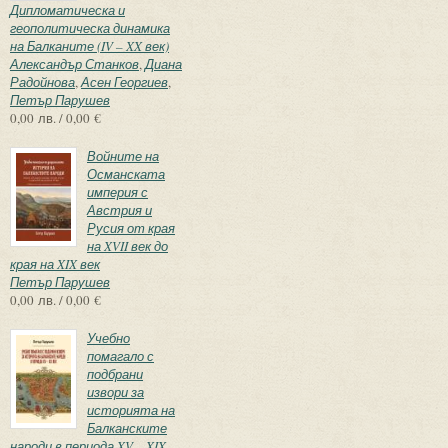
Дипломатическа и
геополитическа динамика
на Балканите (IV – XX век)
Александър Станков
,
Диана
Радойнова
,
Асен Георгиев
,
Петър Парушев
0,00 лв. / 0,00 €
Войните на
Османската
империя с
Австрия и
Русия от края
на XVII век до
края на XIX век
Петър Парушев
0,00 лв. / 0,00 €
Учебно
помагало с
подбрани
извори за
историята на
Балканските
народи в периода XV – XIX