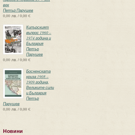
век
Петър Парушев
0,00 лв. / 0,00 €
Кипърският
въпрос 1960 –
1974 година и
България
Петър
Парушев
0,00 лв. / 0,00 €
Босненската
криза 1908 –
1909 година,
Великите сили
и България
Петър
Парушев
0,00 лв. / 0,00 €
Новини