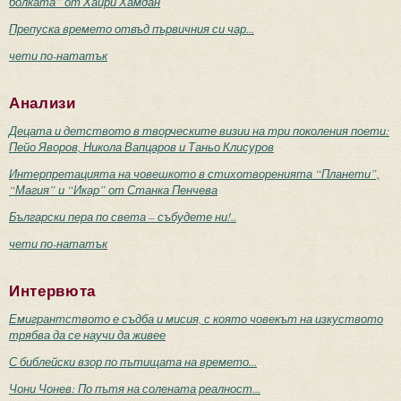
болката” от Хайри Хамдан
Препуска времето отвъд първичния си чар...
чети по-нататък
Анализи
Децата и детството в творческите визии на три поколения поети:
Пейо Яворов, Никола Вапцаров и Таньо Клисуров
Интерпретацията на човешкото в стихотворенията “Планети”,
“Магия” и “Икар” от Станка Пенчева
Български пера по света – събудете ни!..
чети по-нататък
Интервюта
Емигрантството е съдба и мисия, с която човекът на изкуството
трябва да се научи да живее
С библейски взор по пътищата на времето...
Чони Чонев: По пътя на солената реалност...