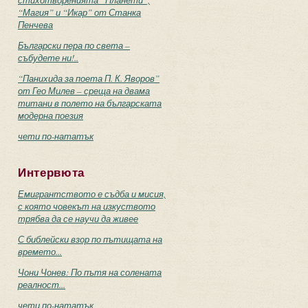
стихотворенията “Планети”,
“Магия” и “Икар” от Станка
Пенчева
Български пера по света –
събудете ни!..
“Панихида за поета П. К. Яворов”
от Гео Милев – среща на двама
титани в полето на българската
модерна поезия
чети по-нататък
Интервюта
Емигрантството е съдба и мисия,
с която човекът на изкуството
трябва да се научи да живее
С библейски взор по пътищата на
времето...
Чони Чонев: По пътя на солената
реалност...
чети по-нататък