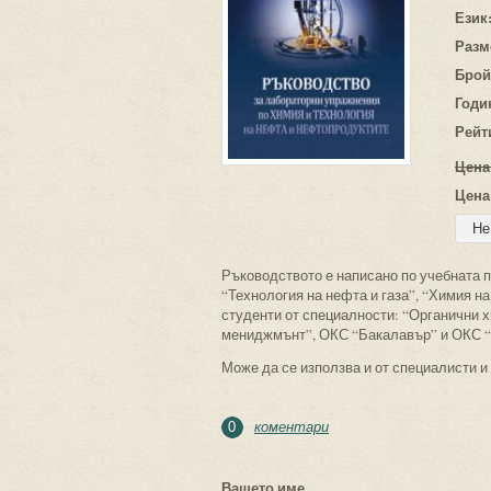
Език
Разм
Брой
Годи
Рейт
Цена
Цена
Ръководството е написано по учебната п
“Технология на нефта и газа”, “Химия н
студенти от специалности: “Органични х
мениджмънт”, ОКС “Бакалавър” и ОКС “
Може да се използва и от специалисти и
коментари
0
Вашето име