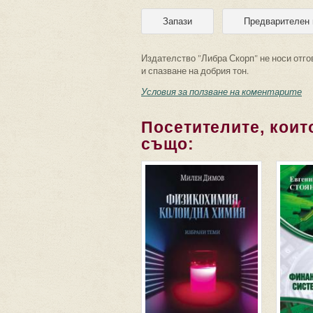
Издателство "Либра Скорп" не носи отго
и спазване на добрия тон.
Условия за ползване на коментарите
Посетителите, които
също: