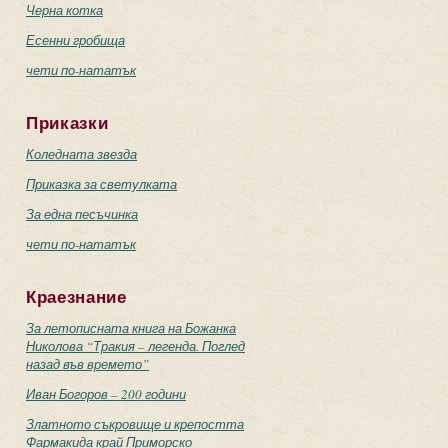
Черна котка
Есенни гробища
чети по-нататък
Приказки
Коледната звезда
Приказка за светулката
За една песъчинка
чети по-нататък
Краезнание
За летописната книга на Божанка
Николова “Тракия – легенда. Поглед
назад във времето”
Иван Богоров – 200 години
Златното съкровище и крепостта
Фармакида край Приморско