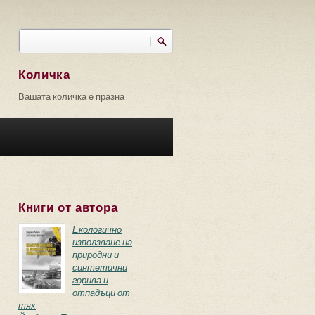
Търси
Форма за търсене
Количка
Вашата количка е празна
Книги от автора
Екологично
използване на
природни и
синтетични
горива и
отпадъци от
тях