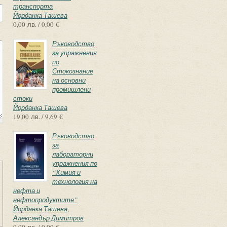
транспорта
Йорданка Ташева
0,00 лв. / 0,00 €
Ръководство
за упражнения
по
Стокознание
на основни
промишлени
стоки
Йорданка Ташева
19,00 лв. / 9,69 €
Ръководство
за
лабораторни
упражнения по
“Химия и
технология на
нефта и
нефтопродуктите”
Йорданка Ташева
,
Александър Димитров