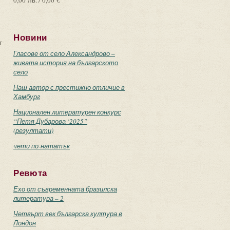
0,00 лв. / 0,00 €
Новини
т
Гласове от село Александрово –
живата история на българското
село
Наш автор с престижно отличие в
Хамбург
Национален литературен конкурс
“Петя Дубарова ‘2025”
(резултати)
чети по-нататък
Ревюта
Ехо от съвременната бразилска
литература – 2
Четвърт век българска култура в
Лондон