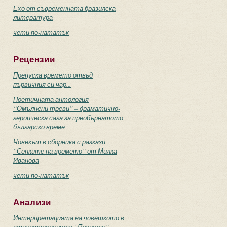
Ехо от съвременната бразилска
литература
чети по-нататък
Рецензии
Препуска времето отвъд
първичния си чар...
Поетичната антология
“Омълнени треви” – драматично-
героическа сага за преобърнатото
българско време
Човекът в сборника с разкази
“Сенките на времето” от Милка
Иванова
чети по-нататък
Анализи
Интерпретацията на човешкото в