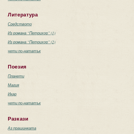
Литература
Средството
Из романа “Петрихор” (1)
Из романа “Петрихор” (2)
чети по-нататък
Поезия
Планети
Магия
Икар
чети по-нататък
Разкази
Аз прашинката