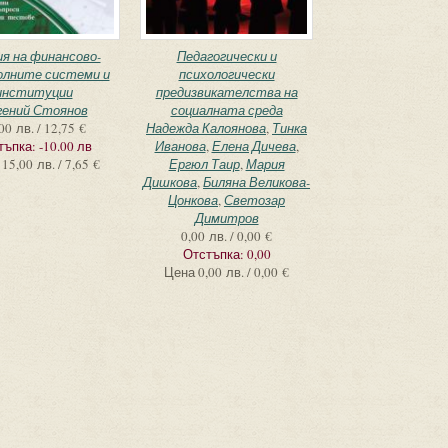
я на финансово-
Педагогически и
олните системи и
психологически
институции
предизвикателства на
гений Стоянов
социалната среда
00 лв. / 12,75 €
Надежда Калоянова
,
Тинка
тъпка:
-10.00 лв
Иванова
,
Елена Дичева
,
15,00 лв. / 7,65 €
Ергюл Таир
,
Мария
Дишкова
,
Биляна Великова-
Цонкова
,
Светозар
Димитров
0,00 лв. / 0,00 €
Отстъпка:
0,00
Цена
0,00 лв. / 0,00 €