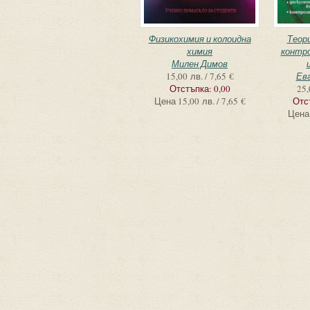
Физикохимия и колоидна
Теори
химия
контр
Милен Димов
15,00 лв. / 7,65 €
Ев
Отстъпка:
0,00
25,
Цена
15,00 лв. / 7,65 €
Отс
Цена