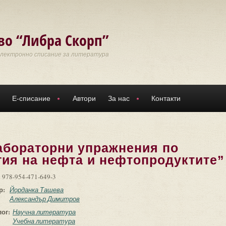
во “Либра Скорп”
Електронно списание за литература
Е-списание
Автори
За нас
Контакти
абораторни упражнения по
гия на нефта и нефтопродуктите”
:
978-954-471-649-3
р:
Йорданка Ташева
Александър Димитров
лог:
Научна литература
Учебна литература