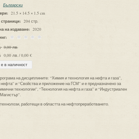
:
Български
ери:
21.5 × 14.5 × 1.5 cm
 страници:
204 стр.
на на издаване:
2020
инг:
:
0,00 лв.
:
0,00 лв. / 0,00 €
рограма на дисциплините: “Химия и технология на нефта и газа”,
а нефта” и “Свойства и приложение на ГСМ” и е предназначено за
имични технологии”, “Технология на нефта и газа” и “Индустриален
Магистър”.
 технолози, работещи в областта на нефтопреработването.