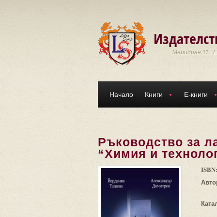
Премини към основното съдържание
Издателст
Меридиан 27 - 
Начало
Книги
Е-книги
Ръководство за л
“Химия и техноло
ISBN
Авто
Ката