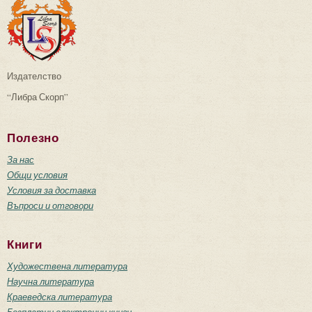
Издателство
“Либра Скорп”
Полезно
За нас
Общи условия
Условия за доставка
Въпроси и отговори
Книги
Художествена литература
Научна литература
Краеведска литература