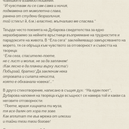
човешките взаимоотношения.
“И чувствам ли се сам-сама и ничия,
подмамена от мимолетна слава,
ранена от студени безразличия,
той
(стихът й, б.м.)
властно, мълчаливо ме спасява.”
Твърде често поезията на Дубарова свидетелства за едно
неразбираемо за нейните връстници възприемане на трудностите и
парадоксите на живота. В “Ела сега” заклеймяващо замърсяването на
морето, тя се обръща към чувството за отговорност и съвестта на
твореца:
“Ела сега, спасителю-поете,
не с лист и молив, не за да заплачем!
(Как лесно е да плачеш върху листа!)
Побързай, братко! Да заключим нека
отровата и силата нечиста,
която е обхванала човека!...”
В друго стихотворение, написано в същия дух: “На един поет”,
Дубарова напомня на твореца къде всъщност се намира той и какви са
неговите отговорности:
“Поете, мразя хищната ти муза,
тя все далеч от хора те зове.
Как вплитат те във мрежа от илюзии
и тайни тези твои богове!