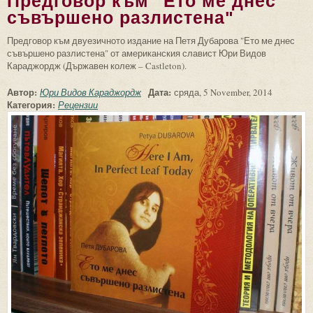
Предговор към "Ето ме днес
съвършено разлистена"
Предговор към двуезичното издание на Петя Дубарова "Ето ме днес
съвършено разлистена" от американския славист Юри Видов
Караджордж (Държавен колеж – Castleton).
Автор:
Дата:
Юри Видов Караджордж
сряда, 5 November, 2014
Категория:
Рецензии