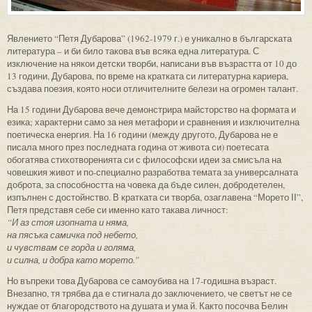
Явлението “Петя Дубарова” (1962-1979 г.) е уникално в българската
литература – и би било такова във всяка една литература. С
изключение на някои детски творби, написани във възрастта от 10 до
13 години, Дубарова, по време на кратката си литературна кариера,
създава поезия, която носи отличителните белези на огромен талант.
На 15 години Дубарова вече демонстрира майсторство на формата и
езика; характерни само за нея метафори и сравнения и изключителна
поетическа енергия. На 16 години (между другото, Дубарова не е
писала много през последната година от живота си) поетесата
обогатява стихотворенията си с философски идеи за смисъла на
човешкия живот и по-специално разработва темата за универсалната
доброта, за способността на човека да бъде силен, добродетелен,
изпълнен с достойнство. В кратката си творба, озаглавена “Морето ІІ”,
Петя представя себе си именно като такава личност:
“И аз стоя изопната и няма,
на пясъка самичка под небето,
и чувствам се горда и голяма,
и силна, и добра като морето.”
Но въпреки това Дубарова се самоубива на 17-годишна възраст.
Внезапно, тя трябва да е стигнала до заключението, че светът не се
нуждае от благородството на душата и ума й. Както посочва Белин