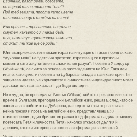
Езичнико, разстреляй боговете,
не вярвай ти на тяхното “ела”!
Под теб земята, проста като цвете
ти шепне нещо с тембър на пчела!
Ела при нас – трогателно несръчен,
смутен, какъвто си, такъв бъди –
тук, само тук, щастливецо измъчен,
стихът ти жив ще се роди!”
Юнг възприема естетическия израз на интуиция от такъв порядък като
“духовна мощ” на “детския прототип, изразяващ се в кризисни
моменти като изкупителен и спасителен разум”. Поезията Уърдсуърт
(Wordsworth) се счита за основа на разсъжденията на Юнг. Така или
иначе, като цяло, и поезията на Дубарова попада в тази категория. Тя
защитава идеята, че хармонията и личностната индивидуалност могат
да съжителстват, а хаосът – да бъде овладян.
Не е чудно, че преводачът Уилсън (Wilson), който е прекарал известно
време в България, преподавайки английски език, решава, след като се
запознава с работите на Дубарова, да подготви тази първа книга с
нейна поезия и проза на английски език, представляваща 50
стихотворения, един брилянтен разказ (под формата на диалог между
поетесата Петя и личността Петя), няколко откъса от дългия й
дневник, както и интересна и полезна информация за живота й.
Уилсън и неговите сътрудници са се справили възхитително със