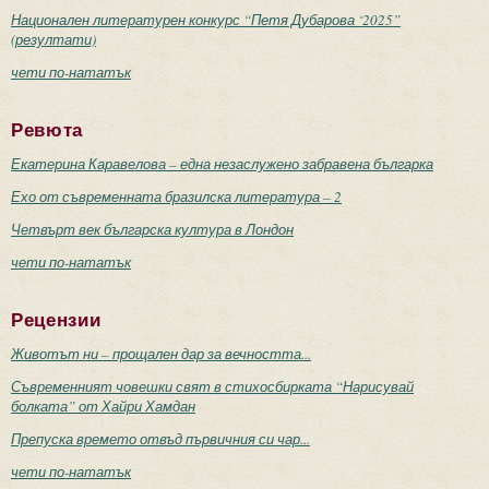
Национален литературен конкурс “Петя Дубарова ‘2025”
(резултати)
чети по-нататък
Ревюта
Екатерина Каравелова – една незаслужено забравена българка
Ехо от съвременната бразилска литература – 2
Четвърт век българска култура в Лондон
чети по-нататък
Рецензии
Животът ни – прощален дар за вечността...
Съвременният човешки свят в стихосбирката “Нарисувай
болката” от Хайри Хамдан
Препуска времето отвъд първичния си чар...
чети по-нататък