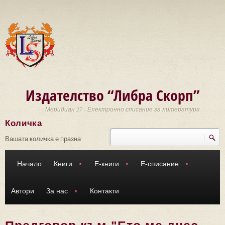
Премини към основното съдържание
Издателство “Либра Скорп”
Меридиан 27 - Електронно списание за литература
Количка
Търси
Форма за търсене
Вашата количка е празна
Начало
Книги
Е-книги
Е-списание
Автори
За нас
Контакти