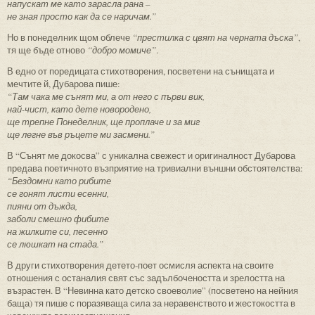
напускат ме като зарасла рана –
не зная просто как да се наричам.”
Но в понеделник щом облече
“престилка с цвят на черната дъска”
,
тя ще бъде отново
“добро момиче”
.
В едно от поредицата стихотворения, посветени на сънищата и
мечтите й, Дубарова пише:
“Там чака ме сънят ми, а от него с първи вик,
най-чист, като дете новородено,
ще трепне Понеделник, ще проплаче и за миг
ще легне във ръцете ми засмени.”
В “Сънят ме докосва” с уникална свежест и оригиналност Дубарова
предава поетичното възприятие на тривиални външни обстоятелства:
“Бездомни като рибите
се гонят листи есенни,
пияни от дъжда,
заболи смешно фибите
на жилките си, песенно
се люшкат на стада.”
В други стихотворения детето-поет осмисля аспекта на своите
отношения с останалия свят със задълбочеността и зрелостта на
възрастен. В “Невинна като детско своеволие” (посветено на нейния
баща) тя пише с поразяваща сила за неравенството и жестокостта в