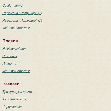
Средството
Из романа “Петрихор” (1)
Из романа “Петрихор” (2)
чети по-нататък
Поезия
На Нова година
Не е юнак
Планети
чети по-нататък
Разкази
Три куршума време
Аз прашинката
Черна котка