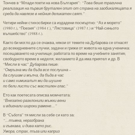
Тончев в “Млади поети на нова България”:
“Това беше трагична
реализация на първия брутален опит от страна на заобикалящата я
среда да навлезе в нейния деликатен свят.”
Четири нейни стихосбирки са издадени посмъртно: “Аз и морето”
(1980 г.), “Поезия” (1984 г.), “Лястовица” (1987 г.) и “Най-синьото
вълшебство” (1988 г.).
Както би могло да се очаква, някои от темите на Дубарова се отнасят
до всекидневните случки, задачи и грижи от живота на една ученичка:
посещаването на училище; работата по време на учебните занятия;
свободното време в неделя; желанието й да има приятел и др. В
“Мисли в час” Дубарова пише:
“Омръзна ми да бъда все послушна –
да слушам и мълча, да бъда в час
и само химикалът ми да шушне
по бели листи със мастилен глас.”
Ето как поетесата описва момчетата:
“Внезапно разклонили мъжки вени
и вдигнали широки рамене…”
В “Събота” тя мисли за себе си като за:
“…тъмна, неразбрана
и гъвкава, и дива като рис.
Умора, страх, тъга или каприз