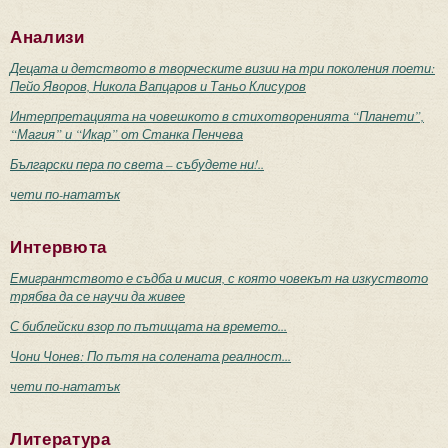
Анализи
Децата и детството в творческите визии на три поколения поети:
Пейо Яворов, Никола Вапцаров и Таньо Клисуров
Интерпретацията на човешкото в стихотворенията “Планети”,
“Магия” и “Икар” от Станка Пенчева
Български пера по света – събудете ни!..
чети по-нататък
Интервюта
Емигрантството е съдба и мисия, с която човекът на изкуството
трябва да се научи да живее
С библейски взор по пътищата на времето...
Чони Чонев: По пътя на солената реалност...
чети по-нататък
Литература