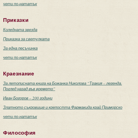
чети по-нататък
Приказки
Коледната звезда
Приказка за светулката
За една песъчинка
чети по-нататък
Краезнание
За летописната книга на Божанка Николова “Тракия – легенда.
Поглед назад във времето”
Иван Богоров – 200 години
Златното съкровище и крепостта Фармакида край Приморско
чети по-нататък
Философия