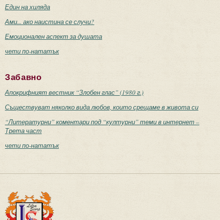
Един на хиляда
Ами... ако наистина се случи?
Емоционален аспект за душата
чети по-нататък
Забавно
Апокрифният вестник “Злобен глас” (1980 г.)
Съществуват няколко вида любов, които срещаме в живота си
“Литературни” коментари под “културни” теми в интернет –
Трета част
чети по-нататък