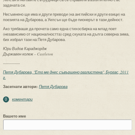
задачата си.
Несъмнено ще има и други преводи (на английски и други езици) на
поезията на Дубарова, а Уилсън ще бъде пионерът в тази дейност.
Ако трябваше да прочета само една стихосбирка на млад поет
(независимо от националността) сред скуката на дълга северна зима,
бих избрал тази на Петя Дубарова.
Юри Видов Караджордж
Държавен колеж – Castleton
--------------
Петя Дубарова, "Ето ме днес съвършено разлистена", Бургас, 2011
г.
Засегнати автори:
Петя Дубарова
коментари
0
Вашето име