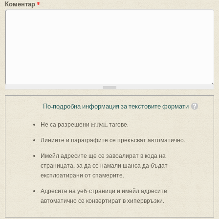
Коментар
*
По-подробна информация за текстовите формати
Не са разрешени HTML тагове.
Линиите и параграфите се прекъсват автоматично.
Имейл адресите ще се завоалират в кода на
страницата, за да се намали шанса да бъдат
експлоатирани от спамерите.
Адресите на уеб-страници и имейл адресите
автоматично се конвертират в хипервръзки.