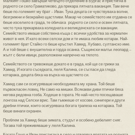
Малкият Гошко завърши четвърто отделение в Бургас и пристигна в
родното си село Граматиково, да прекара лятната ваканция. Там вече
беше по-големият му брат – Иван. Тука децата се чувствуваха волни,
безгрижни и безкрайно щастливи. Макар че семейството им отдавна се
беше изселило в града, те обичаха родното си село и освен лятната,
често тука прекарваха коледната и великденската си ваканции.
Семейството имаше собствена къща с всички удобства за нормален
живот в нея. И като всеки селски дом и те имаха любим котарак. Най-
големият брат Стайко го беше кръстил Хамид. Хубаво, султанско име.
А и той беше с внушителна и горда осанка. Същински малък леопард –
жълт с бели ивици, разположени напречно на тялото.
Семейството се тревожеше докато е в града, кой ще се грижи за
Хамид. И когато съседката, леля Калина, се съгласи да гледа
котарака, децата бяха на върха на щастието си.
Хамид сам си осигуряваше необходимата му храна. Той беше
първокласен ловец. Не само на мишки. Всякакви диви птички бяха
негова редовна гозба. Ходеше в гората. Но най-често посещаваше
лонгоза над Селски врис. Там гъмжеше от косове, синигери и други
дребни птички, които осигуряваха богата трапеза на котарака. Той
беше винаги охранен.
Проблем за Хамид беше зимата, студът и особено дебелият сняг.
Тогава той преживяваше у леля Калина.
Когато Гошо и Иван пристигаха в село и отваряха вратата на родната