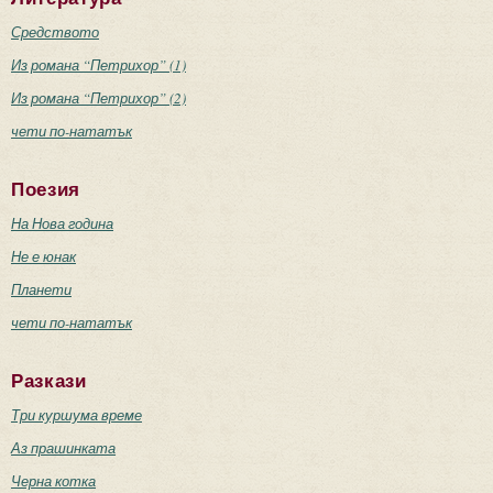
Средството
Из романа “Петрихор” (1)
Из романа “Петрихор” (2)
чети по-нататък
Поезия
На Нова година
Не е юнак
Планети
чети по-нататък
Разкази
Три куршума време
Аз прашинката
Черна котка