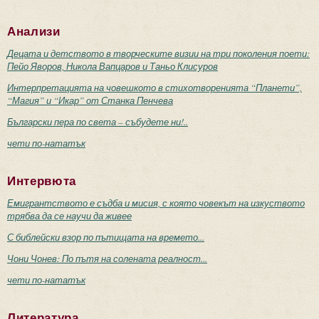
Анализи
Децата и детството в творческите визии на три поколения поети:
Пейо Яворов, Никола Вапцаров и Таньо Клисуров
Интерпретацията на човешкото в стихотворенията “Планети”,
“Магия” и “Икар” от Станка Пенчева
Български пера по света – събудете ни!..
чети по-нататък
Интервюта
Емигрантството е съдба и мисия, с която човекът на изкуството
трябва да се научи да живее
С библейски взор по пътищата на времето...
Чони Чонев: По пътя на солената реалност...
чети по-нататък
Литература