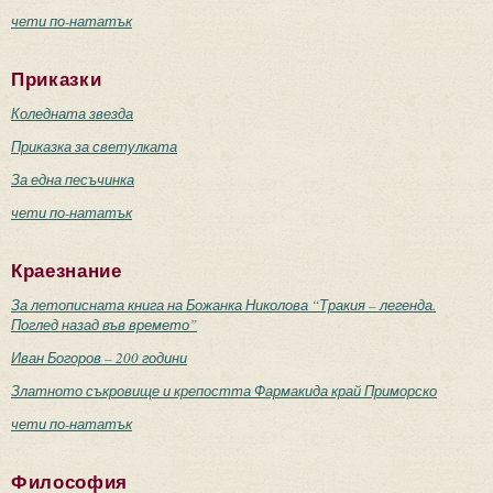
чети по-нататък
Приказки
Коледната звезда
Приказка за светулката
За една песъчинка
чети по-нататък
Краезнание
За летописната книга на Божанка Николова “Тракия – легенда.
Поглед назад във времето”
Иван Богоров – 200 години
Златното съкровище и крепостта Фармакида край Приморско
чети по-нататък
Философия