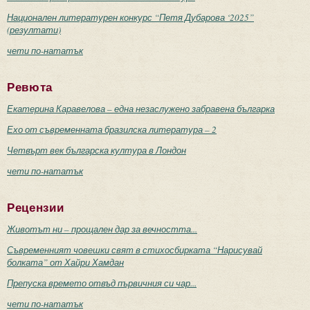
Национален литературен конкурс “Петя Дубарова ‘2025”
(резултати)
чети по-нататък
Ревюта
Екатерина Каравелова – една незаслужено забравена българка
Ехо от съвременната бразилска литература – 2
Четвърт век българска култура в Лондон
чети по-нататък
Рецензии
Животът ни – прощален дар за вечността...
Съвременният човешки свят в стихосбирката “Нарисувай
болката” от Хайри Хамдан
Препуска времето отвъд първичния си чар...
чети по-нататък