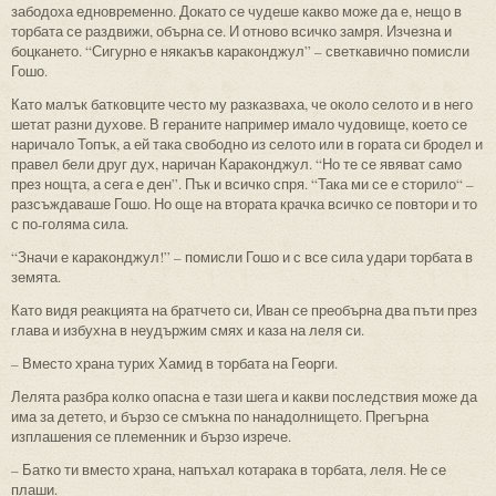
забодоха едновременно. Докато се чудеше какво може да е, нещо в
торбата се раздвижи, обърна се. И отново всичко замря. Изчезна и
боцкането. “Сигурно е някакъв караконджул” – светкавично помисли
Гошо.
Като малък батковците често му разказваха, че около селото и в него
шетат разни духове. В гераните например имало чудовище, което се
наричало Топък, а ей така свободно из селото или в гората си бродел и
правел бели друг дух, наричан Караконджул. “Но те се явяват само
през нощта, а сега е ден”. Пък и всичко спря. “Така ми се е сторило“ –
разсъждаваше Гошо. Но още на втората крачка всичко се повтори и то
с по-голяма сила.
“Значи е караконджул!” – помисли Гошо и с все сила удари торбата в
земята.
Като видя реакцията на братчето си, Иван се преобърна два пъти през
глава и избухна в неудържим смях и каза на леля си.
– Вместо храна турих Хамид в торбата на Георги.
Лелята разбра колко опасна е тази шега и какви последствия може да
има за детето, и бързо се смъкна по нанадолнището. Прегърна
изплашения се племенник и бързо изрече.
– Батко ти вместо храна, напъхал котарака в торбата, леля. Не се
плаши.