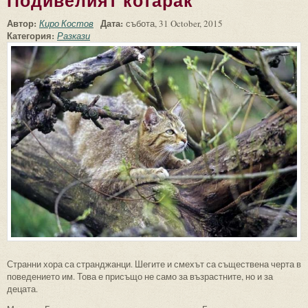
Подивелият котарак
Автор:
Дата:
Киро Костов
събота, 31 October, 2015
Категория:
Разкази
Странни хора са странджанци. Шегите и смехът са съществена черта в
поведението им. Това е присъщо не само за възрастните, но и за
децата.