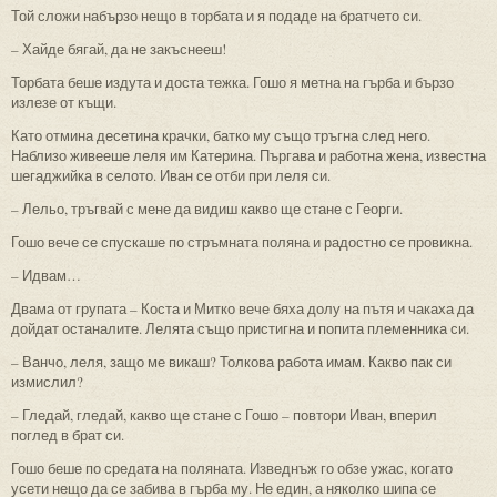
Той сложи набързо нещо в торбата и я подаде на братчето си.
– Хайде бягай, да не закъснееш!
Торбата беше издута и доста тежка. Гошо я метна на гърба и бързо
излезе от къщи.
Като отмина десетина крачки, батко му също тръгна след него.
Наблизо живееше леля им Катерина. Пъргава и работна жена, известна
шегаджийка в селото. Иван се отби при леля си.
– Лельо, тръгвай с мене да видиш какво ще стане с Георги.
Гошо вече се спускаше по стръмната поляна и радостно се провикна.
– Идвам…
Двама от групата – Коста и Митко вече бяха долу на пътя и чакаха да
дойдат останалите. Лелята също пристигна и попита племенника си.
– Ванчо, леля, защо ме викаш? Толкова работа имам. Какво пак си
измислил?
– Гледай, гледай, какво ще стане с Гошо – повтори Иван, вперил
поглед в брат си.
Гошо беше по средата на поляната. Изведнъж го обзе ужас, когато
усети нещо да се забива в гърба му. Не един, а няколко шипа се