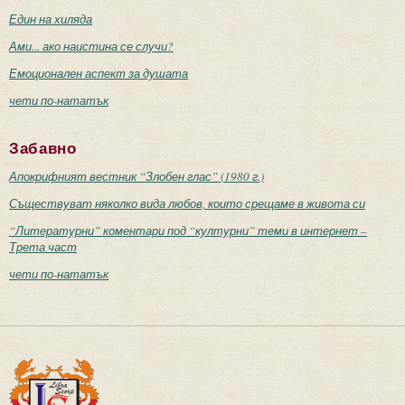
Един на хиляда
Ами... ако наистина се случи?
Емоционален аспект за душата
чети по-нататък
Забавно
Апокрифният вестник “Злобен глас” (1980 г.)
Съществуват няколко вида любов, които срещаме в живота си
“Литературни” коментари под “културни” теми в интернет –
Трета част
чети по-нататък