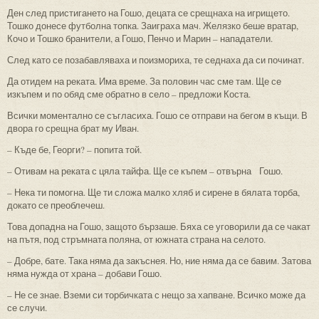
Ден след пристигането на Гошо, децата се срещнаха на игрището.
Тошко донесе футболна топка. Заиграха мач. Желязко беше вратар,
Кочо и Тошко бранители, а Гошо, Пенчо и Марин – нападатели.
След като се позабавляваха и поизмориха, те седнаха да си починат.
Да отидем на реката. Има време. За половин час сме там. Ще се
изкъпем и по обяд сме обратно в село – предложи Коста.
Всички моментално се съгласиха. Гошо се отправи на бегом в къщи. В
двора го срещна брат му Иван.
– Къде бе, Георги? – попита той.
– Отивам на реката с цяла тайфа. Ще се къпем – отвърна Гошо.
– Нека ти помогна. Ще ти сложа малко хляб и сирене в бялата торба,
докато се преоблечеш.
Това допадна на Гошо, защото бързаше. Бяха се уговорили да се чакат
на пътя, под стръмната поляна, от южната страна на селото.
– Добре, бате. Така няма да закъснея. Но, ние няма да се бавим. Затова
няма нужда от храна – добави Гошо.
– Не се знае. Вземи си торбичката с нещо за хапване. Всичко може да
се случи.