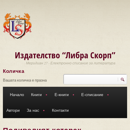
Премини към основното съдържание
Издателство “Либра Скорп”
Меридиан 27 - Електронно списание за литература
Количка
Търси
Форма за търсене
Вашата количка е празна
Начало
Книги
Е-книги
Е-списание
Автори
За нас
Контакти