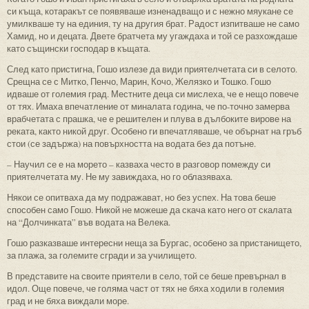
си къща, котаракът се появяваше изненадващо и с нежно мяукане се
умилкваше ту на единия, ту на другия брат. Радост изпитваше не само
Хамид, но и децата. Двете братчета му угаждаха и той се разхождаше
като същински господар в къщата.
След като пристигна, Гошо излезе да види приятелчетата си в селото.
Срещна се с Митко, Пенчо, Марин, Кочо, Желязко и Тошко. Гошо
идваше от големия град. Местните деца си мислеха, че е нещо повече
от тях. Имаха впечатление от миналата година, че по-точно замерва
врабчетата с прашка, че е решителен и плува в дълбоките вирове на
реката, както никой друг. Особено ги впечатляваше, че обърнат на гръб
стои (се задържа) на повърхността на водата без да потъне.
– Научил се е на морето – казваха често в разговор помежду си
приятелчетата му. Не му завиждаха, но го облазяваха.
Някои се опитваха да му подражават, но без успех. На това беше
способен само Гошо. Никой не можеше да скача като него от скалата
на “Долчинката” във водата на Велека.
Гошо разказваше интересни неща за Бургас, особено за пристанището,
за плажа, за големите сгради и за училището.
В представите на своите приятели в село, той се беше превърнал в
идол. Още повече, че голяма част от тях не бяха ходили в големия
град и не бяха виждали море.