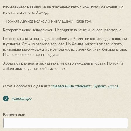
Изумлението на Гошо беше пресечено като с нож. И той се утеши. Но
му стана мъчно за Хамид.
– Горкият Хамид! Колко ли е изплашен? – каза той.
Котаракът беше неподвижен. Неподвижна беше и конопената торба.
Гошо тръгна към нея, за да освободи любимия си котарак, да го погали
и успокои. Сръчно отвърза торбата. Но Хамид, ужасен от станалото,
изхвръкна като куршум и се отправи, със силен бяг, към близката гора.
И… повече не се върна. Подивя.
Хората от махалата разказваха, че са го виждали в гората. Но той ги
забелязвал отдалеко и бягал от тях.
--------------
Публ. в сборника с разкази
“Незаличими спомени”, Бургас, 2007 г.
коментари
0
Вашето име