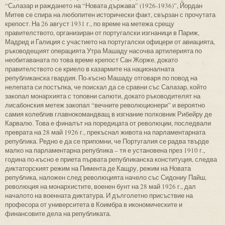
“Сaлазар и раждането на “Новата държава” (1926-1936)”, Йордан
Митев се спира на любопитен исторически факт, свързан с прочутата
крепост. На 26 август 1931 г., по време на метежа срещу
правителството, организиран от португалски изгнаници в Париж,
Мадрид и Галиция с участието на португалски офицери от авиацията,
ръководещият операцията Утра Машаду насочва артилерията по
необитаваната по това време крепост Сан Жорже, докато
правителството се криело в казармите на националната
републиканска гвардия. По-късно Машаду отговаря по повод на
нелепата си постъпка, че поискал да се сравни със Салазар, който
закопал монархията с топовни салюти, докато ръководителят на
лисабонския метеж закопал “вечните революционери” и вероятно
самия колеблив главнокомандващ в изгнание полковник Рибейру де
Карвалю. Това е финалът на поредицата от революции, последвали
преврата на 28 май 1926 г., прекъснал живота на парламентарната
република. Редно е да се припомни, че Португалия се радва твърде
малко на парламентарна република – тя е установена през 1910 г.,
година по-късно е приета първата републиканска конституция, следва
диктаторският режим на Пимента де Кащру, режим на Новата
република, наложен след революцията начело със Сидониу Пайш,
революция на монархистите, военен бунт на 28 май 1926 г., дал
началото на военната диктатура. И дълголетно присъствие на
професора от университета в Коимбра в икономическите и
финансовите дела на републиката.