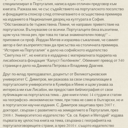
специализирал в Португалия, написа един отличен предговор към
книгата. Разказа ми, че със съдействието на португалското посолство
и фондацията-спонсор след отпечатването е осъществена премиера
на изданието в Националния дворец на културата в София.
“Обстановката бе тържествена. Помня, че направих приветствие на
португалски. Вълнувахме се всички. Португалците бяха възхитени,
щом чуха тяхна реч, при това по такъв знаменателен повод!” –
припомня си проф. Йордан Митев и изразява съжаление, че самият
автор е бил възпрепятстван да присъства на столичната премиера.
“История на Португалия” е дело на софийското издателство
“Светулка 44”, но книгата е издадена с материалната подкрепа на
лисабонската фондация “Калуст Гюлбенкян”. Обемният превод от 540
страници е дело на Даниела Петрова и Владимир Драгнев.
Друг по-млад преподавател, доцентът от Великотърновския
университет С. Димитров, ми разказва за свои специализации в
португалските университети в Куимбра и Миню и щом узнава за
интереса ми към Лисабон, ми предоставя библиография от свои
публикации на португалска тема – две книги плюс 14 студии и статии
на географско- икономически теми, при това не само в български, но и
в португалски научни издания. С. Димитров защитава през 2007 г.
докторат, свързан с развитието на земеделието в Португалия, през
2008 г. Университетско издателство “Св. св. Кирил и Методий” издава
първата му цялостна книга на тема, свързана с географията на
португалоговорещите страни, а през 2010 г. същото издателство