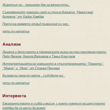
Животът ни – прощален дар за вечността...
Съвременният човешки свят в стихосбирката “Нарисувай
болката” от Хайри Хамдан
Препуска времето отвъд първичния си чар...
чети по-нататък
Анализи
Децата и детството в творческите визии на три поколения поети:
Пейо Яворов, Никола Вапцаров и Таньо Клисуров
Интерпретацията на човешкото в стихотворенията “Планети”,
“Магия” и “Икар” от Станка Пенчева
Български пера по света – събудете ни!..
чети по-нататък
Интервюта
Емигрантството е съдба и мисия, с която човекът на изкуството
трябва да се научи да живее