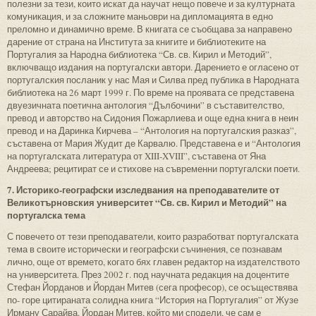
полезни за тези, които искат да научат нещо повече и за културната
комуникация, и за сложните маньоври на дипломацията в едно
преломно и динамично време. В книгата се съобщава за направено
дарение от страна на Института за книгите и библиотеките на
Португалия за Народна библиотека “Св. св. Кирил и Методий”,
включващо издания на португалски автори. Дарението е огласено от
португалския посланик у нас Мая и Силва пред публика в Народната
библиотека на 26 март 1999 г. По време на проявата се представена
двуезичната поетична антология “Дълбочини” в съставителство,
превод и авторство на Сидония Пожарлиева и още една книга в неин
превод и на Даринка Кирчева – “Антология на португалския разказ”,
съставена от Мария Жудит де Карвалю. Представена е и “Антология
на португалската литература от XIII-XVIII”, съставена от Яна
Андреева; рецитират се и стихове на съвременни португалски поети.
7. Историко-географски изследвания на преподавателите от
Великотърновския университет “Св. св. Кирил и Методий” на
португалска тема
С повечето от тези преподаватели, които разработват португалската
тема в своите исторически и географски съчинения, се познавам
лично, още от времето, когато бях главен редактор на издателството
на университета. През 2002 г. под научната редакция на доцентите
Стефан Йорданов и Йордан Митев (сега професор), се осъществява
по- горе цитираната солидна книга “История на Португалия” от Жузе
Ирману Сарайва. Йордан Митев, който ми сподели, че сам е