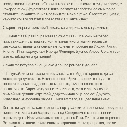
португалски знамена, а Старият морски вълк в бялата си униформа, с
кокарда върху фуражката и някаква златни еполети, се смъква по
стълбите на капитанския мостик и ми маха с ръка. Съвсем същият е,
какъвто съм го описал в повестта си “Санта Инес”.
Старият морски вълк приближава се и изрича с лека усмивка:
– Ти май си забравил, разказвал съм ти за Лисабон и неговото
пристанище, и за града из който преди много години назад се
разхождах, преди да поема към големите портове на Индия, Китай,
Япония. Или надолу, към Рио де Женейро, Буенос Айрес. Сега е твой
ред да обходиш и да видиш!
Сякаш ме потупва с бащинска длан по рамото и добавя:
– Пътувай, момче, върви и виж света, а и той да те срещне, да се
докосне до душата ти. Нека се оплете бризът в косите ти, да те
понесат вълните надалеко, към новото, към непознатото и
загадъчното. Зарежи задушните кабинети, махни за сбогом на
обичайния делник и тръгвай, додето имаш още време! Другото,
братовчед, е лъжовна работа... Казвам ти го, защото вече знам!
Когато на сутринта самолетът на португалските авиолинии се издигна
високо и отминахме Барселона, над Средиземно море се появи
огромна дъга. Наближавахме летището на Рим. Пилотът не бързаше.
Затаили дъх, пасажерите снимаха красивите пъстроцветия, после