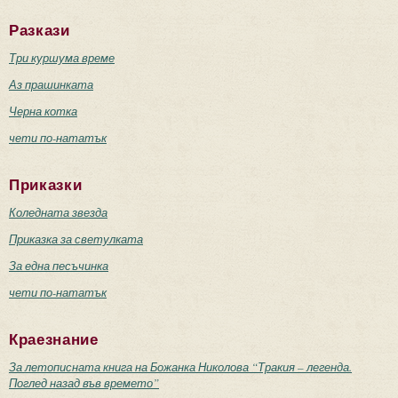
Разкази
Три куршума време
Аз прашинката
Черна котка
чети по-нататък
Приказки
Коледната звезда
Приказка за светулката
За една песъчинка
чети по-нататък
Краезнание
За летописната книга на Божанка Николова “Тракия – легенда.
Поглед назад във времето”