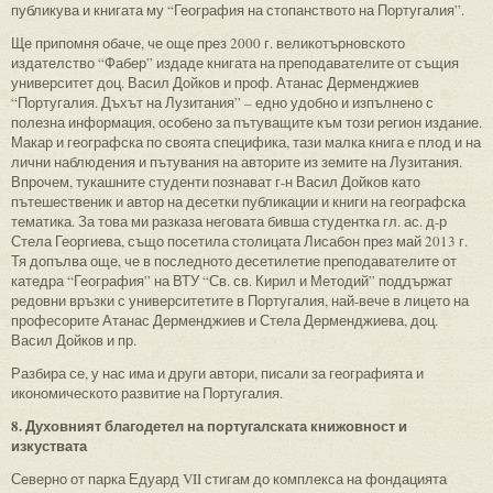
публикува и книгата му “География на стопанството на Португалия”.
Ще припомня обаче, че още през 2000 г. великотърновското
издателство “Фабер” издаде книгата на преподавателите от същия
университет доц. Васил Дойков и проф. Атанас Дерменджиев
“Португалия. Дъхът на Лузитания” – едно удобно и изпълнено с
полезна информация, особено за пътуващите към този регион издание.
Макар и географска по своята специфика, тази малка книга е плод и на
лични наблюдения и пътувания на авторите из земите на Лузитания.
Впрочем, тукашните студенти познават г-н Васил Дойков като
пътешественик и автор на десетки публикации и книги на географска
тематика. За това ми разказа неговата бивша студентка гл. ас. д-р
Стела Георгиева, също посетила столицата Лисабон през май 2013 г.
Тя допълва още, че в последното десетилетие преподавателите от
катедра “География” на ВТУ “Св. св. Кирил и Методий” поддържат
редовни връзки с университетите в Португалия, най-вече в лицето на
професорите Атанас Дерменджиев и Стела Дерменджиева, доц.
Васил Дойков и пр.
Разбира се, у нас има и други автори, писали за географията и
икономическото развитие на Португалия.
8. Духовният благодетел на португалската книжовност и
изкуствата
Северно от парка Едуард VII стигам до комплекса на фондацията