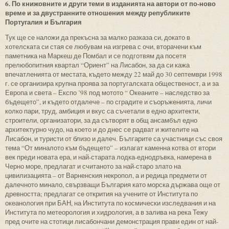
6. По книжовните и други теми в изданията на автори от по-ново
време и за двустранните отношения между републиките
Португалия и България
Тук ще се наложи да прекъсна за малко разказа си, докато в
хотелската си стая се любувам на изгрева с очи, вторачени към
паметника на Маркеш де Помбал и се подготвям да посетя
прелюбопитния квартал “Ориент” на Лисабон, за да си кажа
впечатленията от местата, където между 22 май до 30 септември 1998
г. се организира крупна проява за португалската общественост, а и за
Европа и света – Експо ’98 под мотото “ Океаните – наследство за
бъдещето”, и където отдалече – по сградите и съоръженията, личи
колко пари, труд, амбиция и вкус са съчетали в едно архитекти,
строители, организатори, за да сътворят в общ ансамбъл едно
архитектурно чудо, на което и до днес се радват и жителите на
Лисабон, и туристи от близо и далеч. Българите са участници със своя
тема “От миналото към бъдещето” – излагат каменна котва от втори
век преди новата ера, и най-старата лодка-еднодръвка, намерена в
Черно море, предлагат и считаното за най-старо злато на
цивилизацията – от Варненския некропол, а и редица предмети от
далечното минало, свързващи България като морска държава още от
древността; предлагат се открития на учените от Института по
океанология при БАН, на Института по космически изследвания и на
Института по метеорология и хидрология, а в залива на река Тежу
пред очите на стотици лисабончани демонстрация прави един от най-