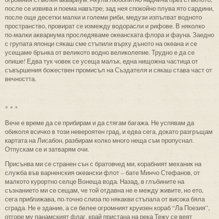
после се извива и поема навътре; зад нея спокойно плува ято сардини,
после още десетки малки и големи риби, медузи изпълват водното
пространство, провират се измежду водорасли и рифове. В няколко
по-малки аквариума проследяваме океанската флора и фауна. Заедно
с групата японци сякаш сме стъпили върху дъното на океана и се
усещаме брънка от великото водно великолепие. Трудно е да се
опише! Едва тук човек се усеща малък, една нищожна частица от
съвършения божествен промисъл на Създателя и сякаш става част от
вечността.
* * *
Вече е време да се прибирам и да стягам багажа. Не успявам да
обиколя всичко в този невероятен град, и едва сега, докато разгръщам
картата на Лисабон, разбирам колко много неща съм пропуснал.
Отпускам се и затварям очи.
Присънва ми се странен сън с братовчед ми, корабният механик на
служба във варненския океански флот – бате Минчо Стефанов, от
малкото курортно селце Вонеща вода. Назад, в глъбините на
съзнанието ми се сещам, че той отдавна не е между живите, но ето,
сега приближава, по-точно слиза по някакви стъпала от висока бяла
сграда. Не е здание, а се белее огромният круизен кораб “Ла Поезия”,
отгоре му панамският флаг, край пристана на река Тежу се веят