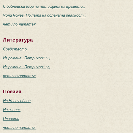
С библейски взор по пътищата на времето...
Чони Чонев: По пътя на солената реалност...
чети по-нататък
Литература
Средството
Из романа “Петрихор” (1)
Из романа “Петрихор” (2)
чети по-нататък
Поезия
На Нова година
Не е юнак
Планети
чети по-нататък