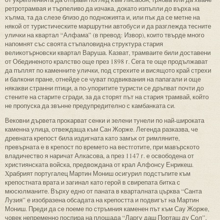
ретротрамвая и търпеливо да изчака, докато изпъпли до върха на
хълма, та да слезе близо до подножията и, или пък да се метне на
някой от туристическите маршрутни автобуси и да разглежда тесните
улички на квартал “Алфама” (в превод: Извор), които твърде много
напомнят със своята стъпаловидна структура стария
великотърновски квартал Варуша. Казват, трамваите били доставени
от Обединеното кралство още през 1898 г. Сега те още продължават
да пъплят по каменните улички, под стрехите и висящото край стрехи
и балкони пране, отнейде се чуват подвиквания на папагали и още
някакви странни птици, а по-упоритите туристи се дръпват почти до
стените на старите сгради, за да сторят път на стария трамвай, който
не пропуска да звънне предупредително с камбанката си.
Вековни дървета прокарват сенки и зелени тунели по най-широката
каменна улица, отвеждаща към Сан Жорже. Легенда разказва, че
древната крепост била издигната като замък от римляните,
превърната е в крепост по времето на вестготите, при мавърското
владичество я наричат Алкасова, а през 1147 г. е освободена от
християнската войска, предвождана от крал Алфонсу Енрикеш.
Xрабрият португалец Мартин Мониш осигурил подстъпите към
крепостната врата и загинал като герой в свирепата битка с
мюсюлманите. Върху едно от паната в кварталната църква “Санта
Лузия” е изобразена обсадата на крепостта и подвигът на Мартин
Мониш. Преди да се поеме по стръмния каменен път към Сау Жорже,
човек непременно поспира на площада “Ларгу даш Порташ ду Сол”,