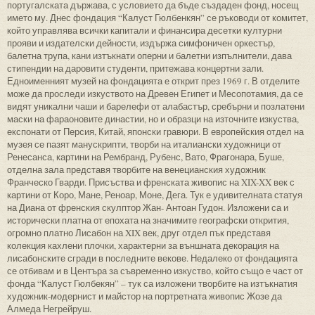
португалската държава, с условието да бъде създаден фонд, носещ
името му. Днес фондация “Калуст Гюлбенкян” се ръководи от комитет,
който управлява всички капитали и финансира десетки културни
прояви и издателски дейности, издържа симфоничен оркестър,
балетна трупа, кани изтъкнати оперни и балетни изпълнители, дава
стипендии на даровити студенти, притежава концертни зали.
Едноименният музей на фондацията е открит през 1969 г. В отделите
може да проследи изкуството на Древен Египет и Месопотамия, да се
видят уникални чаши и барелефи от алабастър, сребърни и позлатени
маски на фараоновите династии, но и образци на източните изкуства,
експонати от Персия, Китай, японски гравюри. В европейския отдел на
музея се пазят манускрипти, творби на италиански художници от
Ренесанса, картини на Рембранд, Рубенс, Вато, Фрагонара, Буше,
отделна зала представя творбите на венецианския художник
Франческо Гварди. Присъства и френската живопис на XIX-XX век с
картини от Коро, Мане, Реноар, Моне, Дега. Тук е удивителната статуя
на Диана от френския скулптор Жан- Антоан Гудон. Изложени са и
исторически платна от епохата на значимите географски открития,
огромно платно Лисабон на XIX век, друг отдел пък представя
колекция кахлени плочки, характерни за външната декорация на
лисабонските сгради в последните векове. Недалеко от фондацията
се отбивам и в Центъра за съвременно изкуство, който също е част от
фонда “Калуст Гюлбекян” – тук са изложени творбите на изтъкнатия
художник-модернист и майстор на портретната живопис Жозе да
Алмеда Негрейруш.