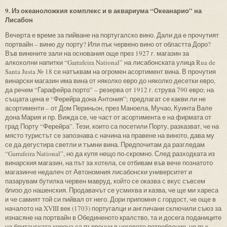
9. Из океаноложкия комплекс и в аквариума “Океанарио” на
Лисабон
Вечерта е време за пийване на португалско вино. Дали да е прочутият
портвайн – виню ду порту? Или пък червено вино от областта Доро?
Във винените зали на основания още през 1927 г. магазин за
алкохолни напитки “Garrafeira National” на лисабонската улица Rua de
Santa Justa № 18 се натъквам на огромен асортимент вина. В прочутия
винарски магазин има вина от няколко евро до няколко десетки евро,
да речем “Гарафейра порто” – резерва от 1912 г. струва 790 евро; на
същата цена е “Ферейра дона Антония”; предлагат се какви ли не
асортименти – от Дом Периньон, през Маноела, Мучао, Куинта Вале
дона Мария и пр. Вижда се, че част от асортимента е на фирмата от
град Порту “Ферейра”. Тези, които са посетили Порту, разказват, че на
място туристът се запознава с начина на правене на виното, дава му
се да дегустира светли и тъмни вина. Предпочитам да разгледам
“Garrafeira National”, но да купя нещо по-скромно. След разходката из
винарския магазин, на път за хотела, се отбивам във вече познатото
магазинче недалеч от Автономния лисабонски университет и
пазарувам бутилка червен мавруд, който се оказва с вкус съвсем
близо до нашенския. Продавачът се усмихва и казва, че ще ми хареса
и че самият той си пийвал от него. Дори припомня с гордост, че още в
началото на XVIII век (1703) португалци и англичани сключили съюз за
изнасяне на портвайн в Обединеното кралство, та и досега поданиците
на британската корона са първенци в неговото потребление, но пък