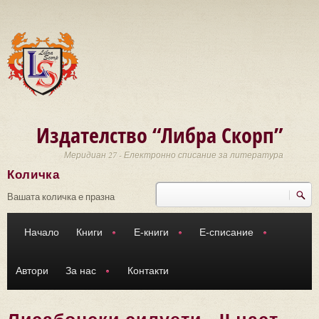
Премини към основното съдържание
Издателство “Либра Скорп”
Меридиан 27 - Електронно списание за литература
Количка
Търси
Форма за търсене
Вашата количка е празна
Начало
Книги
Е-книги
Е-списание
Автори
За нас
Контакти