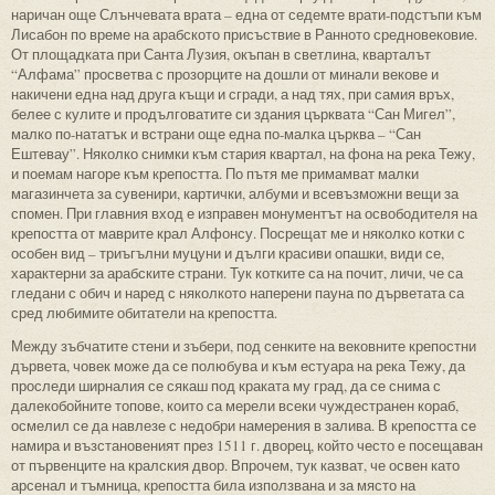
наричан още Слънчевата врата – една от седемте врати-подстъпи към
Лисабон по време на арабското присъствие в Ранното средновековие.
От площадката при Санта Лузия, окъпан в светлина, кварталът
“Алфама” просветва с прозорците на дошли от минали векове и
накичени една над друга къщи и сгради, а над тях, при самия връх,
белее с кулите и продълговатите си здания църквата “Сан Мигел”,
малко по-нататък и встрани още една по-малка църква – “Сан
Ештевау”. Няколко снимки към стария квартал, на фона на река Тежу,
и поемам нагоре към крепостта. По пътя ме примамват малки
магазинчета за сувенири, картички, албуми и всевъзможни вещи за
спомен. При главния вход е изправен монументът на освободителя на
крепостта от маврите крал Алфонсу. Посрещат ме и няколко котки с
особен вид – триъгълни муцуни и дълги красиви опашки, види се,
характерни за арабските страни. Тук котките са на почит, личи, че са
гледани с обич и наред с няколкото наперени пауна по дърветата са
сред любимите обитатели на крепостта.
Между зъбчатите стени и зъбери, под сенките на вековните крепостни
дървета, човек може да се полюбува и към естуара на река Тежу, да
проследи ширналия се сякаш под краката му град, да се снима с
далекобойните топове, които са мерели всеки чуждестранен кораб,
осмелил се да навлезе с недобри намерения в залива. В крепостта се
намира и възстановеният през 1511 г. дворец, който често е посещаван
от първенците на кралския двор. Впрочем, тук казват, че освен като
арсенал и тъмница, крепостта била използвана и за място на