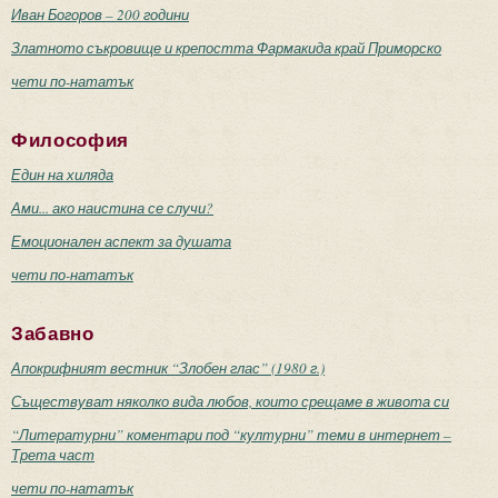
Иван Богоров – 200 години
Златното съкровище и крепостта Фармакида край Приморско
чети по-нататък
Философия
Един на хиляда
Ами... ако наистина се случи?
Емоционален аспект за душата
чети по-нататък
Забавно
Апокрифният вестник “Злобен глас” (1980 г.)
Съществуват няколко вида любов, които срещаме в живота си
“Литературни” коментари под “културни” теми в интернет –
Трета част
чети по-нататък