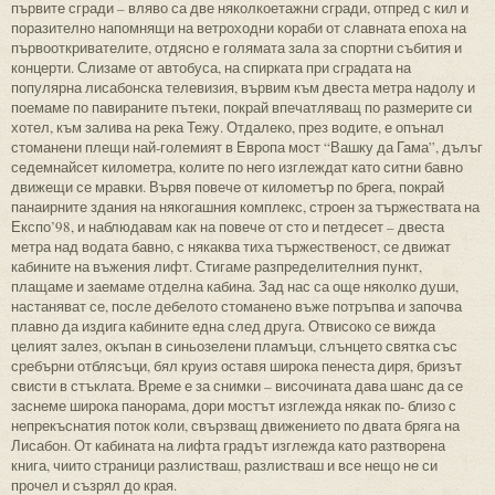
първите сгради – вляво са две няколкоетажни сгради, отпред с кил и
поразително напомнящи на ветроходни кораби от славната епоха на
първооткривателите, отдясно е голямата зала за спортни събития и
концерти. Слизаме от автобуса, на спирката при сградата на
популярна лисабонска телевизия, вървим към двеста метра надолу и
поемаме по павираните пътеки, покрай впечатляващ по размерите си
хотел, към залива на река Тежу. Отдалеко, през водите, е опънал
стоманени плещи най-големият в Европа мост “Вашку да Гама”, дълъг
седемнайсет километра, колите по него изглеждат като ситни бавно
движещи се мравки. Вървя повече от километър по брега, покрай
панаирните здания на някогашния комплекс, строен за тържествата на
Експо’98, и наблюдавам как на повече от сто и петдесет – двеста
метра над водата бавно, с някаква тиха тържественост, се движат
кабините на въжения лифт. Стигаме разпределителния пункт,
плащаме и заемаме отделна кабина. Зад нас са още няколко души,
настаняват се, после дебелото стоманено въже потръпва и започва
плавно да издига кабините една след друга. Отвисоко се вижда
целият залез, окъпан в синьозелени пламъци, слънцето святка със
сребърни отблясъци, бял круиз оставя широка пенеста диря, бризът
свисти в стъклата. Време е за снимки – височината дава шанс да се
заснеме широка панорама, дори мостът изглежда някак по- близо с
непрекъснатия поток коли, свързващ движението по двата бряга на
Лисабон. От кабината на лифта градът изглежда като разтворена
книга, чиито страници разлистваш, разлистваш и все нещо не си
прочел и съзрял до края.