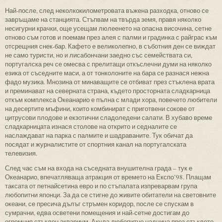
Най-после, след неколкокилометровата въжена разходка, отново се
завръщаме на станцията. Стъпвам на твърда земя, правя няколко
несигурни крачки, още усещам люлеенето на опасна височина, сетне
отново съм готов и поемам през алея с палми и градинка с райграс към
отсрещния снек-бар. Кафето е великолепно, в съботния ден се виждат
не само туристи, но и лисабончани заедно със семействата си,
португалска реч се омесва с прелитащи откъслечни думи на няколко
езика от съседните маси, а от тонколоните на бара се разнася нежна
фадо музика. Мнозина от минаващите се отбиват през стъклена врата
и преминават на северната страна, където просторната сладкарница
откъм комплекса Океанарио е пълна с млади хора, повечето любители
на десертите мъфини, които комбинират с приготвени сокове от
цитрусови плодове и екзотични сладоледени салати. В хубаво време
сладкарницата изнася столове на открито и седналите се
наслаждават на парка с палмите и шадраваните. Тук обичат да
посядат и журналистите от спортния канал на португалската
телевизия.
След час съм на входа на съседната внушителна града – тук е
Океанарио, впечатляваща атракция от времето на Експо’98. Плащам
таксата от петнайсетина евро и по стъпалата изпреварвам група
любопитни японци. За да се стигне до живите обитатели на световните
океани, се пресича дълъг стръмен коридор, после се спускам в
сумрачни, едва осветени помещения и най-сетне достигам до
огромния стъклен аквариум. Акула любопитно наднича през стъклото,