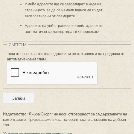
Имейл адресите ще се завоалират в кода на
страницата, за да се намали шанса да бъдат
експлоатирани от спамерите.
Адресите на уеб-страници и имейл адресите
автоматично се конвертират в хипервръзки.
CAPTCHA
Този въпрос е за тестване дали или не сте човек и да предпази от
автоматизирани спам.
Издателство "Либра Скорп" не носи отговорност за съдържанието на
коментарите. Призоваваме ви за толерантност и спазване на добрия
тон.
Условия за ползване на коментарите