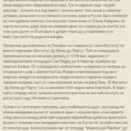
виню верди пият обикновените хора. Тук го наричат още “лудия
цигулар”, познато е и под името “зелено вино” без захар и химични
добавки, изнасяли го и в бившите колонии, дори в Русия. Като любител
на тази древна напитка съм вкусвал тежки вина от Южна Америка, но
португалските, дори тези на умерени цени, си струва да се опитат, а в
тези дни далеч от България е добре човек да си припомни и за
майсторството на родните винари.
Пропуснах да отбележа, че Лисабон се слави и със своя Институт по
виното портвайн (Институт Ду Виню ду Порту). Той се помещава в
приземния етаж на неголям дворец от XVIII век, недалеко от
наблюдателната площадка Сан Педру де Алкантар, в района на
квартал Байша. От площадката любопитният чужденец се любува на
отсрещния хълм с крепостта Сан Жорже и прилежащия под него
квартал, вижда се катедралата, продълговати старинни сгради с
червени покриви, част от синьозеления залив на река Тежу. В Институт
“Ду Виню ду Порту” се съхраняват 6000 марки вино портвайн. В бара,
който според някои тукашни ценители прилича на английски клуб, се
дегустират над 300 нови и стари вина.
Хубав сън на отворен прозорец, при упойващия въздух, нахлуващ на
нежни невидими вълни от залива в едно с нощния бриз, и на заранта
след закуска между рояк прегладнели европейски дами на преклонна
възраст, поемам към панаирния комплекс на Експо 98, за който мечтая
от няколко дни. Близо половин час от площад “Маркеш де Помбал” до