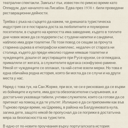
театрални спектакли. Замъкът пък, известен по римско време като
Оппидум, дал началото на Лисабон. Едва през 1938 г. били проведени
реставрационни дейности.
Трябва с ръка на сърцето да кажем, че днешната туристическа
индустрия се е постарала доста за любопитните и поуморени
посетители, в сърцето на крепостта има заведение, където в топлите
дни човек може да се подкрепи със студени напитки и сандвичи,
наблизо има дори тоалетни. По този повод се сещам за прочута
старинна църква в етнографски комплекс, недалеч от старата ни
столица, където до преди няколко години нямаше тоалетни и
чужденците, дошли от акустиращите при Русе круизи, се оглеждаха,
прималяли от жегата, а служителите вдигаха сконфузено рамене.
Някой от чужденците се оплакал, та най-сетне взели мерки. Но това е
една обичайна родна история, която би могла да се случи и на други
места у нас.
Наред с това тук, на Сан Жорже, при все, че си е рисковано да се върви
из бойниците и кулите, има доста обезопасителни съоръжения, а и
достатъчно указващи табели, учтиви служители, които са готови да се
притекат на помощ и да те упътят. Излишно е да си припомням как във
Търново преди време, на Царевец, в района на Балдуиновата кула,
загина дете, защото някой бе пропуснал да се погрижи в достатъчна
мяра за безопасността на туристите.
В едно от по-новите проучвания върху португалската история: