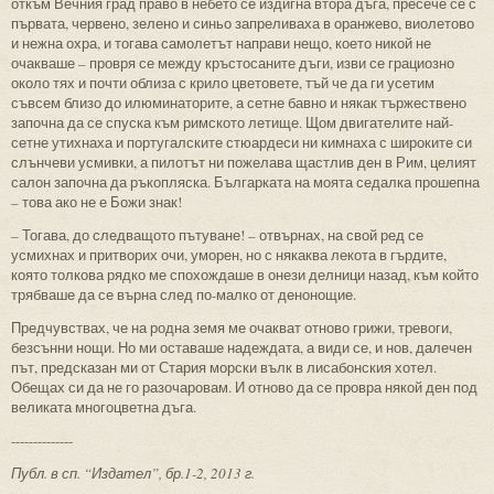
откъм Вечния град право в небето се издигна втора дъга, пресече се с
първата, червено, зелено и синьо запреливаха в оранжево, виолетово
и нежна охра, и тогава самолетът направи нещо, което никой не
очакваше – провря се между кръстосаните дъги, изви се грациозно
около тях и почти облиза с крило цветовете, тъй че да ги усетим
съвсем близо до илюминаторите, а сетне бавно и някак тържествено
започна да се спуска към римското летище. Щом двигателите най-
сетне утихнаха и португалските стюардеси ни кимнаха с широките си
слънчеви усмивки, а пилотът ни пожелава щастлив ден в Рим, целият
салон започна да ръкопляска. Българката на моята седалка прошепна
– това ако не е Божи знак!
– Тогава, до следващото пътуване! – отвърнах, на свой ред се
усмихнах и притворих очи, уморен, но с някаква лекота в гърдите,
която толкова рядко ме спохождаше в онези делници назад, към който
трябваше да се върна след по-малко от денонощие.
Предчувствах, че на родна земя ме очакват отново грижи, тревоги,
безсънни нощи. Но ми оставаше надеждата, а види се, и нов, далечен
път, предсказан ми от Стария морски вълк в лисабонския хотел.
Обещах си да не го разочаровам. И отново да се провра някой ден под
великата многоцветна дъга.
--------------
Публ. в сп. “Издател”, бр.1-2, 2013 г.