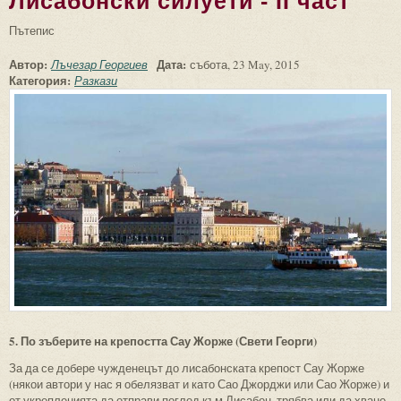
Лисабонски силуети - ІІ част
Пътепис
Автор:
Дата:
Лъчезар Георгиев
събота, 23 May, 2015
Категория:
Разкази
5. По зъберите на крепостта Сау Жорже (Свети Георги)
За да се добере чужденецът до лисабонската крепост Сау Жорже
(някои автори у нас я обелязват и като Сао Джорджи или Сао Жорже) и
от укрепленията да отправи поглед към Лисабон, трябва или да хване