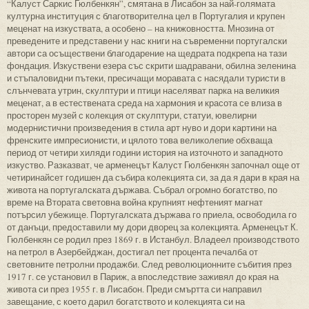
“Калуст Саркис Гюлбенкян”, смятана в Лисабон за най-голямата
културна институция с благотворителна цел в Португалия и крупен
меценат на изкуствата, а особено – на книжовността. Мнозина от
преведените и представени у нас книги на съвременни португалски
автори са осъществени благодарение на щедрата подкрепа на тази
фондация. Изкуствени езера със скрити шадравани, обилна зеленина
и стъпаловидни пътеки, пресичащи моравата с насядали туристи в
слънчевата утрин, скулптури и птици населяват парка на великия
меценат, а в естествената среда на хармония и красота се влиза в
просторен музей с колекция от скулптури, статуи, ювелирни
модернистични произведения в стила арт нуво и дори картини на
френските импресионисти, и цялото това великолепие обхваща
период от четири хиляди години история на източното и западното
изкуство. Разказват, че арменецът Калуст Гюлбенкян започнал още от
четиринайсет годишен да събира колекцията си, за да я дари в края на
живота на португалската държава. Събрал огромно богатство, по
време на Втората световна война крупният нефтеният магнат
потърсил убежище. Португалската държава го приела, освободила го
от данъци, предоставили му дори дворец за колекцията. Арменецът К.
Гюлбенкян се родил през 1869 г. в Истанбул. Владеел производството
на петрол в Азербейджан, достигал пет процента печалба от
световните петролни продажби. След революционните събития през
1917 г. се установил в Париж, а впоследствие заживял до края на
живота си през 1955 г. в Лисабон. Преди смъртта си направил
завещание, с което дарил богатството и колекцията си на