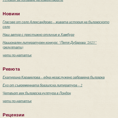
Новини
Гласове от село Александрово – живата история на българското
село
Наш автор с престижно отличие в Хамбург
Национален литературен конкурс “Петя Дубарова ‘2025”
(резултати)
чети по-нататък
Ревюта
Екатерина Каравелова – една незаслужено забравена българка
Ехо от съвременната бразилска литература – 2
Четвърт век българска култура в Лондон
чети по-нататък
Рецензии