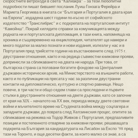
скоростните ветроходи в света “Калиакра” – за тези любопитни
подробности пишат бившият посланик Луиш Гонзага Ферейра и
Мариета Георгиева в книгата си “България и Португалия в двата края
на Европа”, издадена шест години по-късно от софийското
издателство “Транслибрис” и с подкрепата на португалския интитут
“Камойнш”. Покрай хилядите справки за комуникацията между
родната ни и португалската дипломация, в тази книга, напомняща на
хроника и същевременно на енциклопедия, читателят ще намери и
много податки за малко познати и нови издания, излезли у нас и в
Португалия пред трийсетте години на възстановените след 1975 г.
двустранни отношения, както и на редица съвместни книжовни прояви,
допринесли за сближаването на двата ни народа. При това, от
българска страна са ползвани богатите фондове на Централния
държавен исторически архив, на Министерството на външните работи,
както и по публикации на пресата у нас за различни двустранни
контакти на дипломатическо, културно и спортно равнище. Нещо
повече, в три части и общо седем глави са проследени и първите
стъпки в двустранните отношения на двете държави, като се започне
от края на XIX – началото на ХХ век, периода между двете световни
войни и мъчителното време на Студената война между соцлагера и
западните държави, до поврата след Хелзинкския процес, опитите за
сближаване на режима на Тодор Живков с Португалия, предпазливите
позиции и постепенното отваряне за книжовни прояви; решаващата
подкрепа на България за кандидатурата на Лисабон за Експо ’98 пред
тази на Торонто, и още десетки факти, за които малко се знае, а са