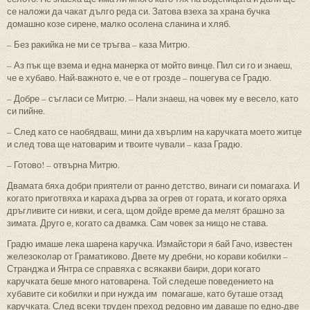
се наложи да чакат дълго реда си. Затова взеха за храна бучка
домашно козе сирене, малко осолена сланина и хляб.
– Без ракийка не ми се тръгва – каза Митрю.
– Аз пък ще взема и една манерка от мойто винце. Пил си го и знаеш,
че е хубаво. Най-важното е, че е от грозде – пошегува се Градю.
– Добре – съгласи се Митрю. – Нали знаеш, на човек му е весело, като
си пийне.
– След като се наобядваш, мини да хвърлим на каручката моето житце
и след това ще натоварим и твоите чували – каза Градю.
– Готово! – отвърна Митрю.
Двамата бяха добри приятели от ранно детство, винаги си помагаха. И
когато приготвяха и караха дърва за огрев от гората, и когато оряха
дръгливите си нивки, и сега, щом дойде време да мелят брашно за
зимата. Друго е, когато са двамка. Сам човек за нищо не става.
Градю имаше лека шарена каручка. Измайстори я бай Гачо, известен
железоколар от Граматиково. Двете му дребни, но корави кобилки –
Странджа и Янтра се справяха с всякакви баири, дори когато
каручката беше много натоварена. Той следеше поведението на
хубавите си кобилки и при нужда им помагаше, като буташе отзад
каручката. След всеки труден преход редовно им даваше по едно-две