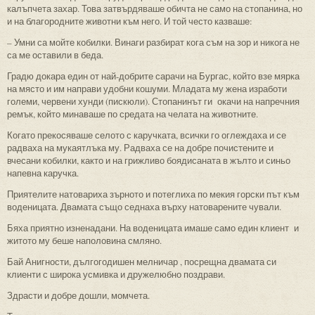
калъпчета захар. Това затвърдяваше обичта не само на стопанина, но
и на благородните животни към него. И той често казваше:
– Умни са мойте кобилки. Винаги разбират кога съм на зор и никога не
са ме оставили в беда.
Градю докара един от най-добрите сарачи на Бургас, който взе мярка
на място и им направи удобни кошуми. Младата му жена изработи
големи, червени хунди (пискюли). Стопанинът ги окачи на напречния
ремък, който минаваше по средата на челата на животните.
Когато прекосяваше селото с каручката, всички го оглеждаха и се
радваха на мукаятлъка му. Радваха се на добре почистените и
вчесани кобилки, както и на грижливо боядисаната в жълто и синьо
напевна каручка.
Приятелите натовариха зърното и потеглиха по мекия горски път към
воденицата. Двамата също седнаха върху натоварените чували.
Бяха приятно изненадани. На воденицата имаше само един клиент и
житото му беше наполовина смляно.
Бай Анигности, дългогодишен мелничар , посрещна двамата си
клиенти с широка усмивка и дружелюбно поздрави.
Здрасти и добре дошли, момчета.