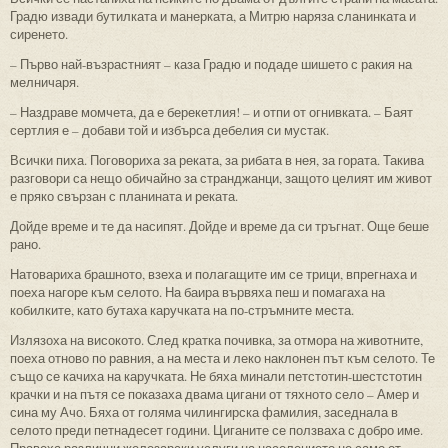
Градю извади бутилката и манерката, а Митрю наряза сланинката и
сиренето.
– Първо най-възрастният – каза Градю и подаде шишето с ракия на
мелничаря.
– Наздраве момчета, да е берекетлия! – и отпи от огнивката. – Баят
сертлия е – добави той и избърса дебелия си мустак.
Всички пиха. Поговориха за реката, за рибата в нея, за гората. Такива
разговори са нещо обичайно за странджанци, защото целият им живот
е пряко свързан с планината и реката.
Дойде време и те да насипят. Дойде и време да си тръгнат. Още беше
рано.
Натовариха брашното, взеха и полагащите им се трици, впрегнаха и
поеха нагоре към селото. На баира вървяха пеш и помагаха на
кобилките, като бутаха каручката на по-стръмните места.
Излязоха на високото. След кратка почивка, за отмора на животните,
поеха отново по равния, а на места и леко наклонен път към селото. Те
също се качиха на каручката. Не бяха минали петстотин-шестстотин
крачки и на пътя се показаха двама цигани от тяхното село – Амер и
сина му Ачо. Бяха от голяма чилингирска фамилия, заседнала в
селото преди петнадесет години. Циганите се ползваха с добро име.