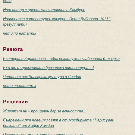
село
Наш автор с престижно отличие в Хамбург
Национален литературен конкурс “Петя Дубарова ‘2025”
(резултати)
чети по-нататък
Ревюта
Екатерина Каравелова – една незаслужено забравена българка
Ехо от съвременната бразилска литература – 2
Четвърт век българска култура в Лондон
чети по-нататък
Рецензии
Животът ни – прощален дар за вечността...
Съвременният човешки свят в стихосбирката “Нарисувай
болката” от Хайри Хамдан
Препуска времето отвъд първичния си чар...