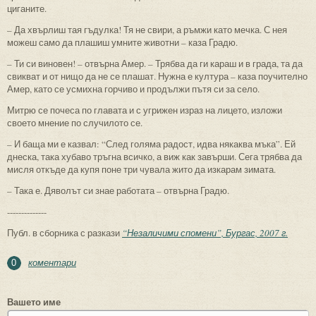
циганите.
– Да хвърлиш тая гъдулка! Тя не свири, а ръмжи като мечка. С нея
можеш само да плашиш умните животни – каза Градю.
– Ти си виновен! – отвърна Амер. – Трябва да ги караш и в града, та да
свикват и от нищо да не се плашат. Нужна е култура – каза поучително
Амер, като се усмихна горчиво и продължи пътя си за село.
Митрю се почеса по главата и с угрижен израз на лицето, изложи
своето мнение по случилото се.
– И баща ми е казвал: “След голяма радост, идва някаква мъка”. Ей
днеска, така хубаво тръгна всичко, а виж как завърши. Сега трябва да
мисля откъде да купя поне три чувала жито да изкарам зимата.
– Така е. Дяволът си знае работата – отвърна Градю.
--------------
Публ. в сборника с разкази
“Незаличими спомени”, Бургас, 2007 г.
коментари
0
Вашето име