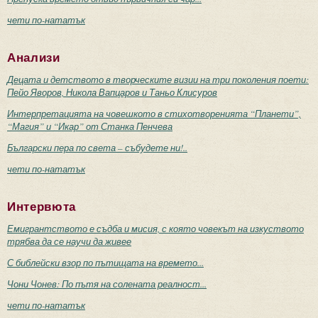
чети по-нататък
Анализи
Децата и детството в творческите визии на три поколения поети:
Пейо Яворов, Никола Вапцаров и Таньо Клисуров
Интерпретацията на човешкото в стихотворенията “Планети”,
“Магия” и “Икар” от Станка Пенчева
Български пера по света – събудете ни!..
чети по-нататък
Интервюта
Емигрантството е съдба и мисия, с която човекът на изкуството
трябва да се научи да живее
С библейски взор по пътищата на времето...
Чони Чонев: По пътя на солената реалност...
чети по-нататък