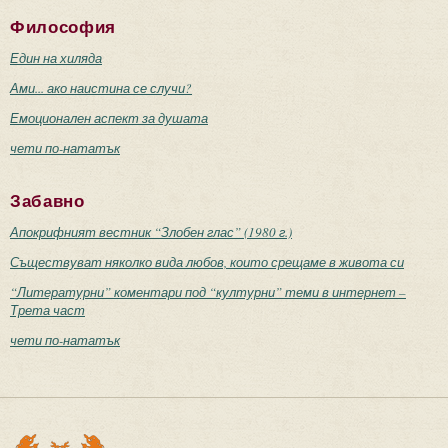
Философия
Един на хиляда
Ами... ако наистина се случи?
Емоционален аспект за душата
чети по-нататък
Забавно
Апокрифният вестник “Злобен глас” (1980 г.)
Съществуват няколко вида любов, които срещаме в живота си
“Литературни” коментари под “културни” теми в интернет –
Трета част
чети по-нататък