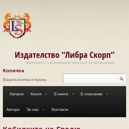
Премини към основното съдържание
Издателство “Либра Скорп”
Меридиан 27 - Електронно списание за литература
Количка
Търси
Форма за търсене
Вашата количка е празна
Начало
Книги
Е-книги
Е-списание
Автори
За нас
Контакти