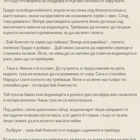
Те също отговориха на поздрава и пъргаво скочиха от каручката.
Градю освободи кобилите, върза ги на сянка под близката елша и,
както винаги, окачи на вратовете им козинявите торби с овес. След
това двамата с Митрю разтовариха чувалите близо до коша над
мелничните камъни на воденицата. Трябваше да изчакат да свърши
зърното на малкотърновчанина, за да насипят своето.
– Бай Анигности, какво ще пийнеш? Винце или ракийка? – попита
любезно Градю и добави. – Дай някое саханче да нарежем сиренце и
сланинка за мезе. Ясно, че няма да се наложи да спим на воденицата и
рано, рано ще се приберем.
– Така е. Имали сте късмет. До сутринта, в продължение на цяла
неделя, тука не можеше да се разминеш от хора. Сега е спокойно.
Народът смля колкото му трябваше. Вече и за мене настъпват по-
спокойни дни – отговори бай Анигности.
Той тръгна бавно към воденицата и донесе две калайдисани саханчета
и четири вилички. Чаши тука не се използуваха.
Под дебел, силно разклонен габър, воденичарят беше направил от
изгладени осикови пръти маса, а от двете й страни, също от осика
беше сковал дълги колкото масата пейки.
– Буйрум! – каза бай Анигности и подаде съдинките и прибора.
Всички се настаниха на пейките по двама от дългите страни на масата.