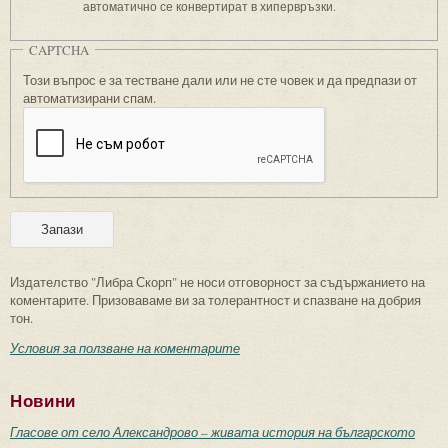
автоматично се конвертират в хипервръзки.
CAPTCHA
Този въпрос е за тестване дали или не сте човек и да предпази от
автоматизирани спам.
Издателство "Либра Скорп" не носи отговорност за съдържанието на
коментарите. Призоваваме ви за толерантност и спазване на добрия
тон.
Условия за ползване на коментарите
Новини
Гласове от село Александрово – живата история на българското