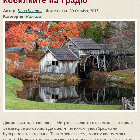
Кобилките на Градю
Автор:
Дата:
Киро Костов
петък, 30 October, 2015
Категория:
Разкази
Двама приятели веселяци – Митрю и Градю, от странджанското село
Звездец, се договориха да смелят по някой чувал брашно на
Кубареловата воденица. Тя отстоеше на седем-осем километра от
селото. Не знаеха ще има ли много като тях на воденицата и дали ще