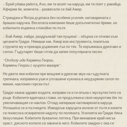
– Брей убава работа, Ачо, ем те возят на каруца, ем те поят с ракийца.
Аферим бе, момчета – развесели се бай Амер.
Странджа и Янтра дърпаха без особени усилия, натоварената с
брашно каручка. Веселата компания беше допълнително бреме, но
кобилките вървяха спокойно по пътя.
– Бай Амер, хайде, раздрънкай тая пущина! – обърна се отново към
циганите Градю. Нямаше как. Амер взе инструмента, поизпъна
струните му и прекара дървения лък по тях. Те изръмжаха дрезгаво и
силно. Гъдуларят беше готов да запее популярната песен:
“Отдолу иде Кермечи Георги,
Кермечи Георги с куцото магаре”.
Но двете яки кобилки при мощния и дрезгав звук на гъдулката
трепнаха, изправиха уши и уплашени хукнаха в неудържим галоп по
мекия, наклонен горски път.
Градю хвана здраво юздите, изправи се и ги опъна с мускулестите се
ръце. Кобилите вдигнаха глави, но продължиха своя неукротим бяг по
увеличаващия се наклон. Отзад напираше натоварената каруца.
Уплашиха се и пътниците. Изведнъж каруцата излезе от пътя и конете
се понесоха освирепели надолу по поляната. Усилията на Градю бяха
безуспешни. Кобилите буквално летяха. При минаване край нисък
храст, дясното колело се закачи в него. Кобилите заедно с ока се