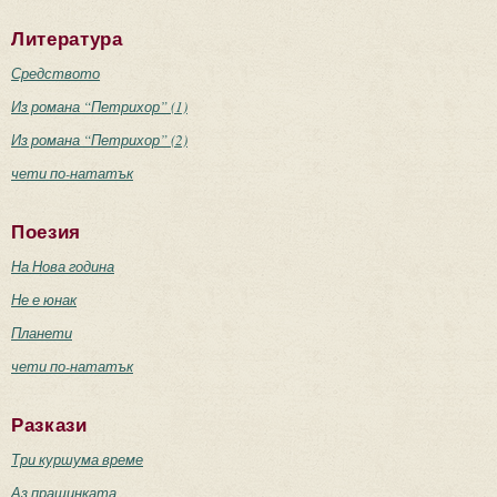
Литература
Средството
Из романа “Петрихор” (1)
Из романа “Петрихор” (2)
чети по-нататък
Поезия
На Нова година
Не е юнак
Планети
чети по-нататък
Разкази
Три куршума време
Аз прашинката