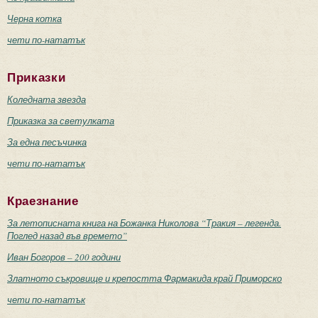
Черна котка
чети по-нататък
Приказки
Коледната звезда
Приказка за светулката
За една песъчинка
чети по-нататък
Краезнание
За летописната книга на Божанка Николова “Тракия – легенда.
Поглед назад във времето”
Иван Богоров – 200 години
Златното съкровище и крепостта Фармакида край Приморско
чети по-нататък