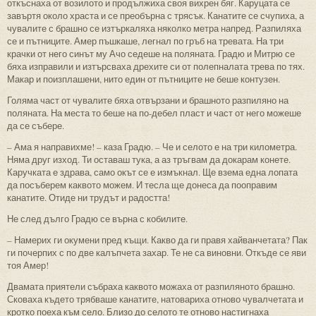
откъснаха от возилото и продължиха своя вихрен бяг. Каруцата се
завъртя около храста и се преобърна с трясък. Канатите се счупиха, а
чувалите с брашно се изтъркаляха няколко метра напред. Разпиляха
се и пътниците. Амер пъшкаше, легнал по гръб на тревата. На три
крачки от него синът му Ачо седеше на поляната. Градю и Митрю се
бяха изправили и изтърсваха дрехите си от полепналата трева по тях.
Макар и поизплашени, нито един от пътниците не беше контузен.
Голяма част от чувалите бяха отвързани и брашното разпиляно на
поляната. На места то беше на по-дебел пласт и част от него можеше
да се събере.
– Ама я направихме! – каза Градю. – Че и селото е на три километра.
Няма друг изход. Ти оставаш тука, а аз тръгвам да докарам конете.
Каручката е здрава, само окът се е измъкнал. Ще взема една лопата
да посъберем каквото можем. И тесла ще донеса да пооправим
канатите. Отиде ни трудът и радостта!
Не след дълго Градю се върна с кобилите.
– Намерих ги окумени пред къщи. Какво да ги правя хайванчетата? Пак
ги почерпих с по две калъпчета захар. Те не са виновни. Откъде се яви
тоя Амер!
Двамата приятели събраха каквото можаха от разпиляното брашно.
Сковаха където трябваше канатите, натовариха отново чувалчетата и
кротко поеха към село. Близо до селото те отново настигнаха