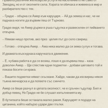
Правеха различни железарски услуги на населението не само от
Звездец, но и от околните села. Хората ги обичаха и живееха в мир и
разбирателство с тях.
– Градю – обърна се Амер към каруцаря. – Ай да земеш и нас, че ни
паднаха ногите да вървим пеш от Търново.
Градю видя, че Амер държи в ръка гъдулка и развеселен от пийването
отвърна.
– Нямам нищо против, ако през целия път до село свириш.
– Готово – отвърна Амер. – Ама нека малко да си зема сулук и тогава.
И двамата възседнаха каручката в движение.
– Е, хубава работа е да се возиш, лошо е да вървиш пеш – каза
доволен Амер. – Ще спестим едни подметки – добави шеговито той и
показа босите си крака.
– Вашите подметки нямат скъсване. Хайде, чакам да изсвириш някоя
тъжна мечкарска и да попеете със синчето.
Амер се беше разчул в цялата околност, че е сръчен гъдулар. Бил и
добър певец. Но Градю не бе слушал изпълненията му.
В бутилката беше останала малко ракия. Каруцарят я подаде на
циганина, който набързо удари две глътки.