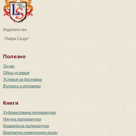
Издателство
“Либра Скорп”
Полезно
За нас
Общи условия
Условия за доставка
Въпроси и отговори
Книги
Художествена литература
Научна литература
Краеведска литература
Безплатни електронни книги