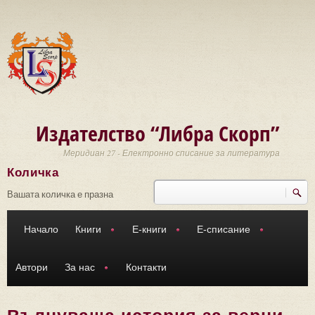
Премини към основното съдържание
Издателство “Либра Скорп”
Меридиан 27 - Електронно списание за литература
Количка
Търси
Форма за търсене
Вашата количка е празна
Начало
Книги
Е-книги
Е-списание
Автори
За нас
Контакти