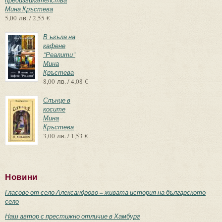
Мина Кръстева
5,00 лв. / 2,55 €
В ъгъла на
кафене
"Реалити"
Мина
Кръстева
8,00 лв. / 4,08 €
Слънце в
косите
Мина
Кръстева
3,00 лв. / 1,53 €
Новини
Гласове от село Александрово – живата история на българското
село
Наш автор с престижно отличие в Хамбург