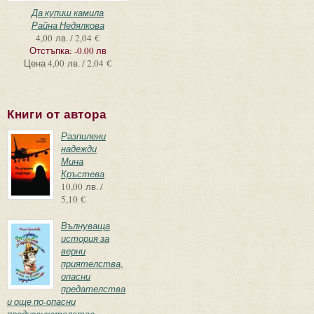
Да купиш камила
Райна Недялкова
4,00 лв. / 2,04 €
Отстъпка:
-0.00 лв
Цена
4,00 лв. / 2,04 €
Книги от автора
Разпилени
надежди
Мина
Кръстева
10,00 лв. /
5,10 €
Вълнуваща
история за
верни
приятелства,
опасни
предателства
и още по-опасни
предизвикателства