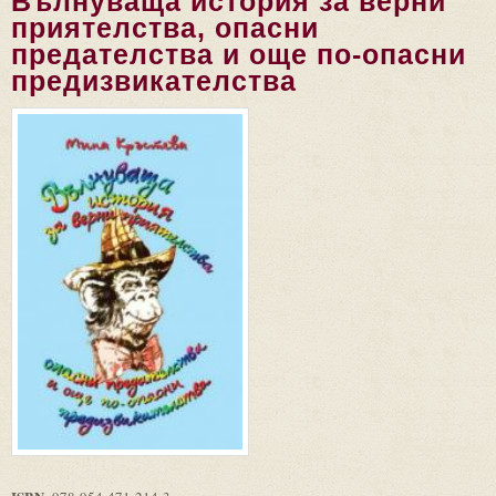
Вълнуваща история за верни
приятелства, опасни
предателства и още по-опасни
предизвикателства