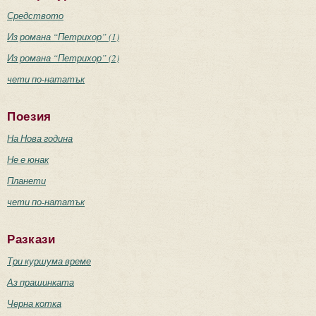
Средството
Из романа “Петрихор” (1)
Из романа “Петрихор” (2)
чети по-нататък
Поезия
На Нова година
Не е юнак
Планети
чети по-нататък
Разкази
Три куршума време
Аз прашинката
Черна котка