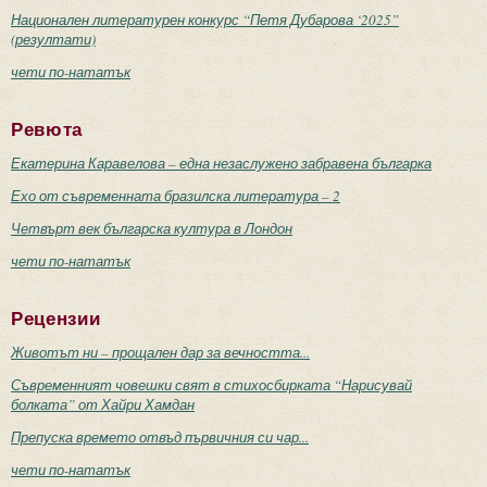
Национален литературен конкурс “Петя Дубарова ‘2025”
(резултати)
чети по-нататък
Ревюта
Екатерина Каравелова – една незаслужено забравена българка
Ехо от съвременната бразилска литература – 2
Четвърт век българска култура в Лондон
чети по-нататък
Рецензии
Животът ни – прощален дар за вечността...
Съвременният човешки свят в стихосбирката “Нарисувай
болката” от Хайри Хамдан
Препуска времето отвъд първичния си чар...
чети по-нататък