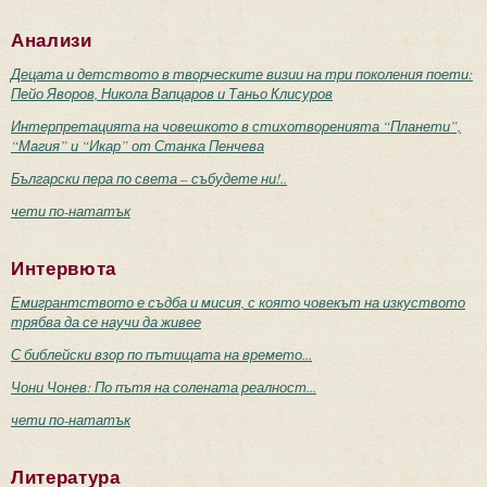
Анализи
Децата и детството в творческите визии на три поколения поети:
Пейо Яворов, Никола Вапцаров и Таньо Клисуров
Интерпретацията на човешкото в стихотворенията “Планети”,
“Магия” и “Икар” от Станка Пенчева
Български пера по света – събудете ни!..
чети по-нататък
Интервюта
Емигрантството е съдба и мисия, с която човекът на изкуството
трябва да се научи да живее
С библейски взор по пътищата на времето...
Чони Чонев: По пътя на солената реалност...
чети по-нататък
Литература