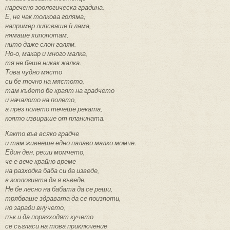
наречено зоологическа градина.
Е, не чак толкова голяма;
например липсваше ѝ лама,
нямаше хипопотам,
нито даже слон голям.
Но-о, макар и много малка,
тя не беше никак жалка.
Това чудно място
си бе точно на мястото,
там където бе краят на градчето
и началото на полето,
а през полето течеше реката,
която извираше от планината.
Както във всяко градче
и там живееше едно палаво малко момче.
Един ден, реши момчето,
че е вече крайно време
на разходка баба си да изведе,
в зоологията да я въведе.
Не бе лесно на бабата да се реши,
трябваше здравата да се поизпоти,
но заради внучето,
пък и да поразходят кучето
се съгласи на това приключение