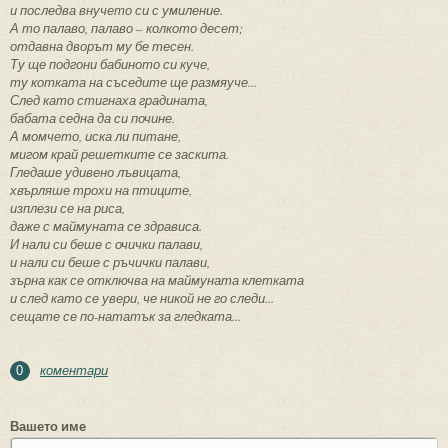
и последва внучето си с умиление.
А то палаво, палаво – колкото десет;
отдавна дворът му бе тесен.
Ту ще подгони бабиното си куче,
ту котката на съседите ще размяуче...
След като стигнаха градината,
бабата седна да си почине.
А момчето, иска ли питане,
мигом край решетките се заскита.
Гледаше удивено лъвицата,
хвърляше трохи на птиците,
изплези се на риса,
даже с маймуната се здрависа.
И нали си беше с очички палави,
и нали си беше с ръчички палави,
зърна как се отключва на маймуната клетката
и след като се увери, че никой не го следи...
сещате се по-нататък за гледката...
коментари
0
Вашето име