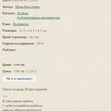
ISBN:
978-954-471-214-3
Автор:
Мина Кръстева
Каталог:
За деца
Художествена литература
Език:
Български
Размери:
21.5 × 14.5 × 0.7 cm
Брой страници:
56 стр.
Година на издаване:
2014
Рейтинг:
Цена:
5,00 лв.
Цена:
5,00 лв. / 2,55 €
Пиеса за деца. Второ издание.
***
В едно малко градче,
с чудесна градска градина,
имаше забавно местенце