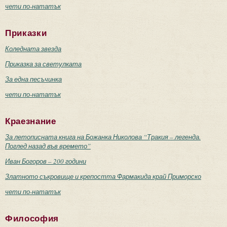
чети по-нататък
Приказки
Коледната звезда
Приказка за светулката
За една песъчинка
чети по-нататък
Краезнание
За летописната книга на Божанка Николова “Тракия – легенда.
Поглед назад във времето”
Иван Богоров – 200 години
Златното съкровище и крепостта Фармакида край Приморско
чети по-нататък
Философия