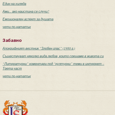
Един на хиляда
Ами... ако наистина се случи?
Емоционален аспект за душата
чети по-нататък
Забавно
Апокрифният вестник “Злобен глас” (1980 г.)
Съществуват няколко вида любов, които срещаме в живота си
“Литературни” коментари под “културни” теми в интернет –
Трета част
чети по-нататък