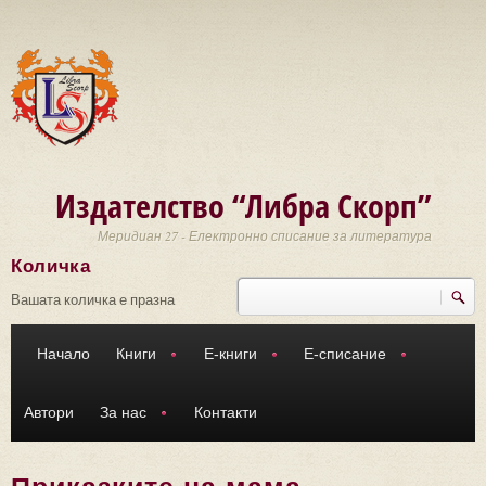
Премини към основното съдържание
Издателство “Либра Скорп”
Меридиан 27 - Електронно списание за литература
Количка
Търси
Форма за търсене
Вашата количка е празна
Начало
Книги
Е-книги
Е-списание
Автори
За нас
Контакти