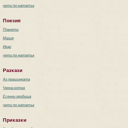
чети по-нататък
Поезия
Планети
Магия
Икар
чети по-нататък
Разкази
Аз прашинката
Черна котка
Есенни гробища
чети по-нататък
Приказки