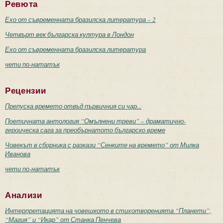
Ревюта
Ехо от съвременната бразилска литература – 2
Четвърт век българска култура в Лондон
Ехо от съвременната бразилска литература
чети по-нататък
Рецензии
Препуска времето отвъд първичния си чар...
Поетичната антология “Омълнени треви” – драматично-
героическа сага за преобърнатото българско време
Човекът в сборника с разкази “Сенките на времето” от Милка
Иванова
чети по-нататък
Анализи
Интерпретацията на човешкото в стихотворенията “Планети”,
“Магия” и “Икар” от Станка Пенчева