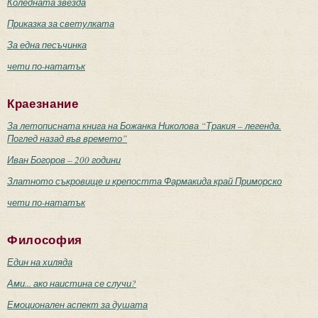
Коледната звезда
Приказка за светулката
За една песъчинка
чети по-нататък
Краезнание
За летописната книга на Божанка Николова “Тракия – легенда.
Поглед назад във времето”
Иван Богоров – 200 години
Златното съкровище и крепостта Фармакида край Приморско
чети по-нататък
Философия
Един на хиляда
Ами... ако наистина се случи?
Емоционален аспект за душата