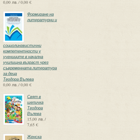
0,00 лв. / 0,00 €
Формиране на
литературни и
социолингвистични
компетентности у
учениците в начална
училищна възраст чрез
съвременната литература
за деца
Теодора Вълева
0,00 лв. / 0,00 €
Свят в
шепичка
Теодора
Вълева
15,00 лв. /
7,65 €
Женска