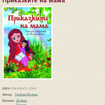
Приказките на мама
ISBN:
978-954-471-324-9
Автор:
Теодора Вълева
Каталог:
За деца
Поезия