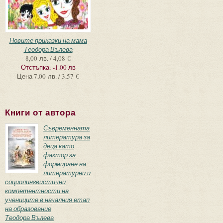
Новите приказки на мама
Теодора Вълева
8,00 лв. / 4,08 €
Отстъпка:
-1.00 лв
Цена
7,00 лв. / 3,57 €
Книги от автора
Съвременната
литература за
деца като
фактор за
формиране на
литературни и
социолингвистични
компетентности на
учениците в началния етап
на образование
Теодора Вълева