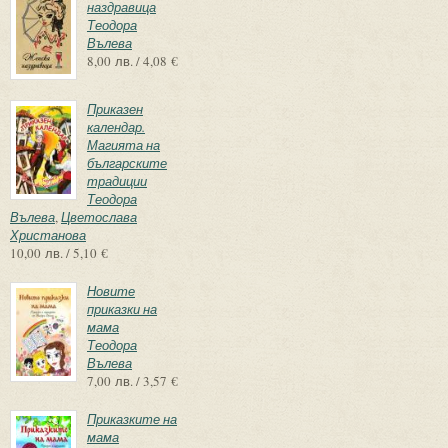
наздравица
Теодора
Вълева
8,00 лв. / 4,08 €
Приказен
календар.
Магията на
българските
традиции
Теодора
Вълева
,
Цветослава
Христанова
10,00 лв. / 5,10 €
Новите
приказки на
мама
Теодора
Вълева
7,00 лв. / 3,57 €
Приказките на
мама