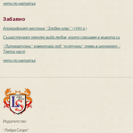
чети по-нататък
Забавно
Апокрифният вестник “Злобен глас” (1980 г.)
Съществуват няколко вида любов, които срещаме в живота си
“Литературни” коментари под “културни” теми в интернет –
Трета част
чети по-нататък
Издателство
“Либра Скорп”