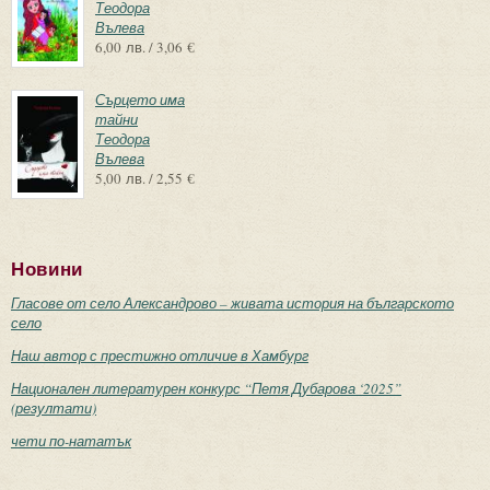
Теодора
Вълева
6,00 лв. / 3,06 €
Сърцето има
тайни
Теодора
Вълева
5,00 лв. / 2,55 €
Новини
Гласове от село Александрово – живата история на българското
село
Наш автор с престижно отличие в Хамбург
Национален литературен конкурс “Петя Дубарова ‘2025”
(резултати)
чети по-нататък