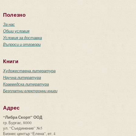
Полезно
За нас
Общи условия
Условия за доставка
Въпроси и отговори
Книги
Художествена литература
Научна литература
Краеведска литература
Безплатни електронни книги
Адрес
“Либра Скорп” ООД
гр. Бургас, 8000
ул. “Съединение” №5
Бизнес център “Елена”, ет. 4