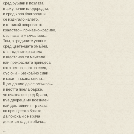
сред рубини и позлата,
върху почви плодородни,
и сред хора благородни
се издигало напето,
и от никой непревзето
кралство – приказно-красиво,
със пазачи мълчаливи...
Там, в градините уханни,
сред цветенцата омайни,
със годините растяла
и щастливо си мечтала
най-прекрасната принцеса –
като нежна, златна есен,
със очи – безкрайно сини
и коси – тъкана свила...
Щом дошло да се омъжва –
и вестта поела бърже:
че очаква се пред Краля,
във двореца му всезнаен
най-достойният – ръката
на принцесата богата
да поиска и се врича
до смъртта да я обича...
...