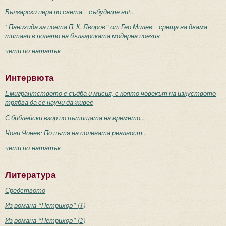
Български пера по света – събудете ни!..
“Панихида за поета П. К. Яворов” от Гео Милев – среща на двама
титани в полето на българската модерна поезия
чети по-нататък
Интервюта
Емигрантството е съдба и мисия, с която човекът на изкуството
трябва да се научи да живее
С библейски взор по пътищата на времето...
Чони Чонев: По пътя на солената реалност...
чети по-нататък
Литература
Средството
Из романа “Петрихор” (1)
Из романа “Петрихор” (2)