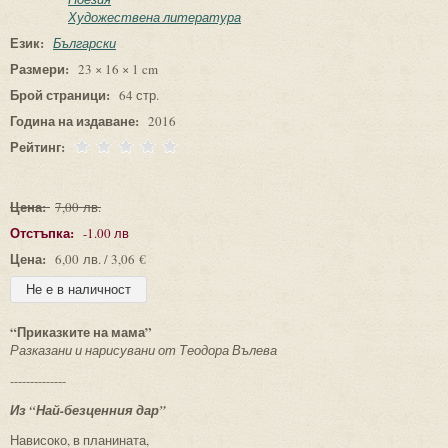
Художествена литература
Език:
Български
Размери:
23 × 16 × 1 cm
Брой страници:
64 стр.
Година на издаване:
2016
Рейтинг:
Цена:
7,00 лв.
Отстъпка:
-1.00 лв
Цена:
6,00 лв. / 3,06 €
“Приказките на мама”
Разказани и нарисувани от Теодора Вълева
--------------
Из “Най-безценния дар”
Нависоко, в планината,