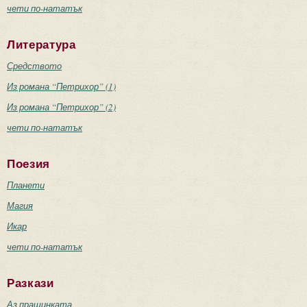
чети по-нататък
Литература
Средството
Из романа “Петрихор” (1)
Из романа “Петрихор” (2)
чети по-нататък
Поезия
Планети
Магия
Икар
чети по-нататък
Разкази
Аз прашинката