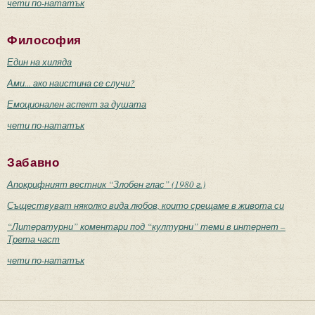
чети по-нататък
Философия
Един на хиляда
Ами... ако наистина се случи?
Емоционален аспект за душата
чети по-нататък
Забавно
Апокрифният вестник “Злобен глас” (1980 г.)
Съществуват няколко вида любов, които срещаме в живота си
“Литературни” коментари под “културни” теми в интернет –
Трета част
чети по-нататък