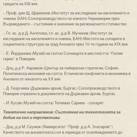
средата на ХIII век
– Проф. дин Щ. Щерионов (Институт за изследване на населението и
човека, БАН) Солопроизводството по южното Черноморие през
Възраждането – състояние и значение за регионалното стопанство
– Гл. ас. д-р Д. Ангелова, гл. ас. д-р В. Мучинов (Институт за
изследване на населението и човека, БАН) Мястото на соларите в
социалната структура на град Анхиало през 70-те години на ХІХ век
– Е. Йорданова (Музей на солта) Солниците в местността “Голям
герен” в Поморие
– Доц. д-р Р. Аврамов (Център за либерални стратегии, София)
Политическа икономия на солта: Етнически конфликти и икономика в
Анхиало от началото на ХХ век
– Д. Георгиева (Държавен архив, Бургас) Солопроизводството в
Поморие отразено в документите на Държавен архив, Бургас
– И. Кусев (Музей на солта) Телемах Сариев – соларят
Тематично направление: Състояние на технологията за
добив на сол и перспективи
– Доц. д-р М. Скумов (Университет “Проф. д-р А. Златаров”)
Качеството на анхиалската сол в периода от освобождението до