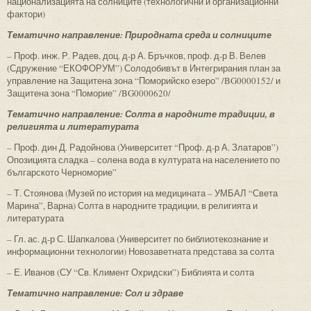
национализацията на солниците (технологични и организационни
фактори)
Тематично направление: Природната среда и солниците
– Проф. инж. Р. Радев, доц. д-р А. Бръчков, проф. д-р В. Велев
(Сдружение “ЕКОФОРУМ”) Солодобивът в Интегрирания план за
управление на Защитена зона “Поморийско езеро” /BG0000152/ и
Защитена зона “Поморие” /BG0000620/
Тематично направление: Солта в народните традиции, в
религията и литературата
– Проф. дин Д. Радойнова (Университет “Проф. д-р А. Златаров”)
Опозицията сладка – солена вода в културата на населението по
българското Черноморие”
– Т. Стоянова (Музей по история на медицината – УМБАЛ “Света
Марина”, Варна) Солта в народните традиции, в религията и
литературата
– Гл. ас. д-р С. Шапкалова (Университет по библиотекознание и
информационни технологии) Новозаветната представа за солта
– Е. Иванов (СУ “Св. Климент Охридски”) Библията и солта
Тематично направление: Сол и здраве