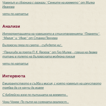
Човекът в сборника с разкази “Сенките на времето” от Милка
Иванова
чети по-нататък
Анализи
Интерпретацията на човешкото в стихотворенията “Планети”,
“Магия” и “Икар” от Станка Пенчева
Български пера по света – събудете ни!..
“Панихида за поета П. К. Яворов” от Гео Милев – среща на двама
титани в полето на българската модерна поезия
чети по-нататък
Интервюта
Емигрантството е съдба и мисия, с която човекът на изкуството
трябва да се научи да живее
С библейски взор по пътищата на времето...
Чони Чонев: По пътя на солената реалност...