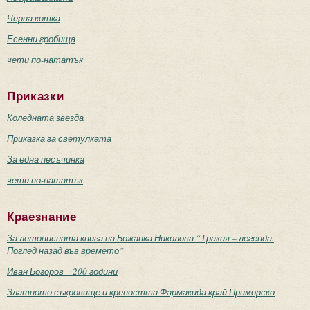
Черна котка
Есенни гробища
чети по-нататък
Приказки
Коледната звезда
Приказка за светулката
За една песъчинка
чети по-нататък
Краезнание
За летописната книга на Божанка Николова “Тракия – легенда.
Поглед назад във времето”
Иван Богоров – 200 години
Златното съкровище и крепостта Фармакида край Приморско