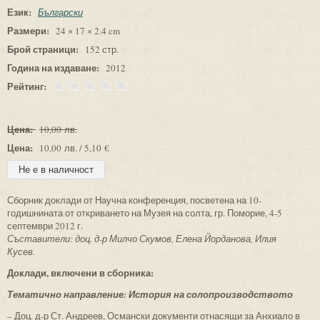
Език:
Български
Размери:
24 × 17 × 2.4 cm
Брой страници:
152 стр.
Година на издаване:
2012
Рейтинг:
Цена:
10,00 лв.
Цена:
10,00 лв. / 5,10 €
Сборник доклади от Научна конференция, посветена на 10-
годишнината от откриването на Музея на солта, гр. Поморие, 4-5
септември 2012 г.
Съставители: доц. д-р Милчо Скумов, Елена Йорданова, Илия
Кусев.
Доклади, включени в сборника:
Тематично направление: История на солопроизводството
– Доц. д-р Ст. Андреев, Османски документи отнасящи за Анхиало в