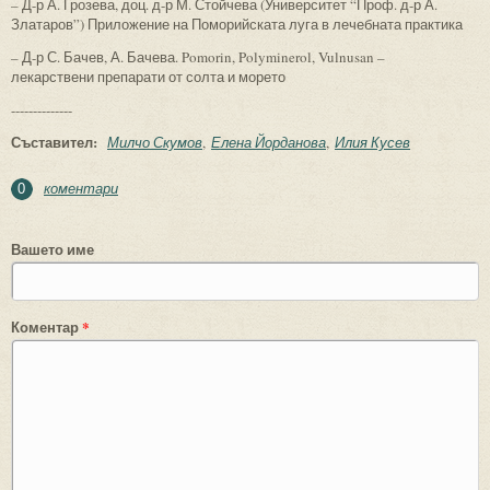
– Д-р А. Грозева, доц. д-р М. Стойчева (Университет “Проф. д-р А.
Златаров”) Приложение на Поморийската луга в лечебната практика
– Д-р С. Бачев, А. Бачева. Pomorin, Polyminerol, Vulnusan –
лекарствени препарати от солта и морето
--------------
Съставител:
Милчо Скумов
Елена Йорданова
Илия Кусев
коментари
0
Вашето име
Коментар
*