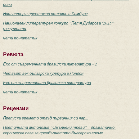
село
Наш автор с престижно отличие в Хамбург
Национален литературен конкурс “Петя Дубарова ‘2025”
(резултати)
чети по-нататък
Ревюта
Ехо от съвременната бразилска литература – 2
Четвърт век българска култура в Лондон
Ехо от съвременната бразилска литература
чети по-нататък
Рецензии
Препуска времето отвъд първичния си чар...
Поетичната антология “Омълнени треви” – драматично-
героическа сага за преобърнатото българско време