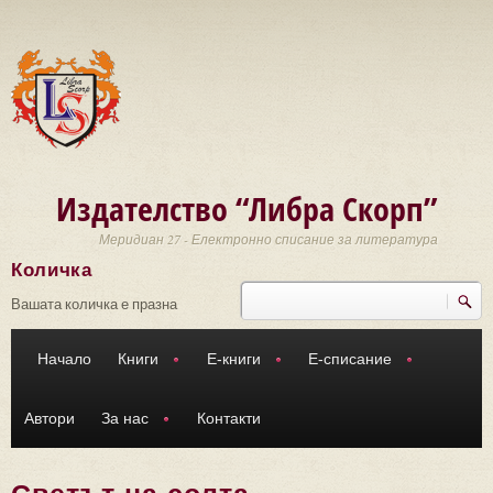
Премини към основното съдържание
Издателство “Либра Скорп”
Меридиан 27 - Електронно списание за литература
Количка
Търси
Форма за търсене
Вашата количка е празна
Начало
Книги
Е-книги
Е-списание
Автори
За нас
Контакти