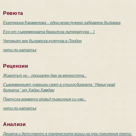
Ревюта
Екатерина Каравелова – една незаслужено забравена българка
Ехо от съвременната бразилска литература – 2
Четвърт век българска култура в Лондон
чети по-нататък
Рецензии
Животът ни – прощален дар за вечността...
Съвременният човешки свят в стихосбирката “Нарисувай
болката” от Хайри Хамдан
Препуска времето отвъд първичния си чар...
чети по-нататък
Анализи
Децата и детството в творческите визии на три поколения поети: