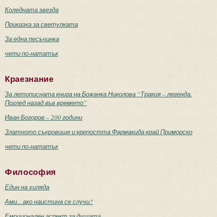
Коледната звезда
Приказка за светулката
За една песъчинка
чети по-нататък
Краезнание
За летописната книга на Божанка Николова “Тракия – легенда.
Поглед назад във времето”
Иван Богоров – 200 години
Златното съкровище и крепостта Фармакида край Приморско
чети по-нататък
Философия
Един на хиляда
Ами... ако наистина се случи?
Емоционален аспект за душата