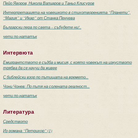
Пейо Яворов, Никола Вапцаров и Таньо Клисуров
Интерпретацията на човешкото в стихотворенията “Планети”,
“Магия” и “Икар” от Станка Пенчева
Български пера по света – събудете ни!..
чети по-нататък
Интервюта
Емигрантството е съдба и мисия, с която човекът на изкуството
трябва да се научи да живее
С библейски взор по пътищата на времето...
Чони Чонев: По пътя на солената реалност...
чети по-нататък
Литература
Средството
Из романа “Петрихор” (1)