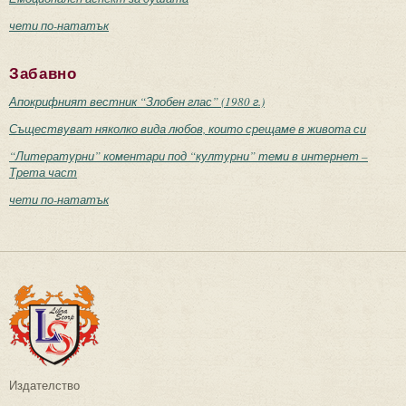
чети по-нататък
Забавно
Апокрифният вестник “Злобен глас” (1980 г.)
Съществуват няколко вида любов, които срещаме в живота си
“Литературни” коментари под “културни” теми в интернет –
Трета част
чети по-нататък
Издателство