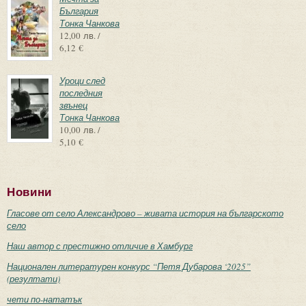
България
Тонка Чанкова
12,00 лв. /
6,12 €
Уроци след
последния
звънец
Тонка Чанкова
10,00 лв. /
5,10 €
Новини
Гласове от село Александрово – живата история на българското
село
Наш автор с престижно отличие в Хамбург
Национален литературен конкурс “Петя Дубарова ‘2025”
(резултати)
чети по-нататък