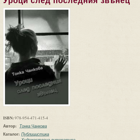
Уроци след последния звънец
ISBN:
978-954-471-415-4
Автор:
Тонка Чанкова
Каталог:
Публицистика
Художествена литература