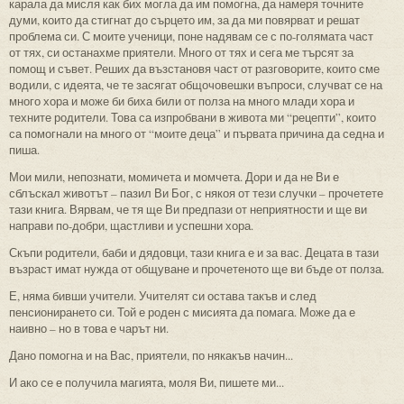
карала да мисля как бих могла да им помогна, да намеря точните
думи, които да стигнат до сърцето им, за да ми повярват и решат
проблема си. С моите ученици, поне надявам се с по-голямата част
от тях, си останахме приятели. Много от тях и сега ме търсят за
помощ и съвет. Реших да възстановя част от разговорите, които сме
водили, с идеята, че те засягат общочовешки въпроси, случват се на
много хора и може би биха били от полза на много млади хора и
техните родители. Това са изпробвани в живота ми “рецепти”, които
са помогнали на много от “моите деца” и първата причина да седна и
пиша.
Мои мили, непознати, момичета и момчета. Дори и да не Ви е
сблъскал животът – пазил Ви Бог, с някоя от тези случки – прочетете
тази книга. Вярвам, че тя ще Ви предпази от неприятности и ще ви
направи по-добри, щастливи и успешни хора.
Скъпи родители, баби и дядовци, тази книга е и за вас. Децата в тази
възраст имат нужда от общуване и прочетеното ще ви бъде от полза.
Е, няма бивши учители. Учителят си остава такъв и след
пенсионирането си. Той е роден с мисията да помага. Може да е
наивно – но в това е чарът ни.
Дано помогна и на Вас, приятели, по някакъв начин...
И ако се е получила магията, моля Ви, пишете ми...