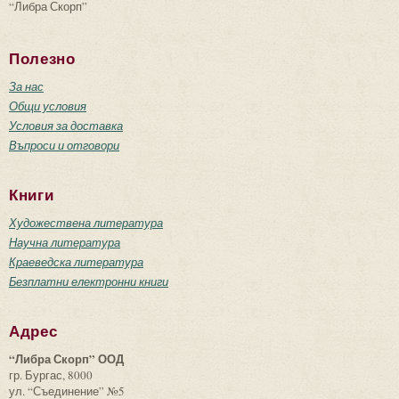
“Либра Скорп”
Полезно
За нас
Общи условия
Условия за доставка
Въпроси и отговори
Книги
Художествена литература
Научна литература
Краеведска литература
Безплатни електронни книги
Адрес
“Либра Скорп” ООД
гр. Бургас, 8000
ул. “Съединение” №5