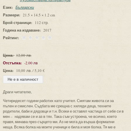
Език:
Български
Размери:
21.5 × 14.5 × 1.2 cm
Брой страници:
112 стр.
Година на издаване:
2017
Рейтинг:
Цена:
12,00 лв.
Отстъпка:
-2.00 лв
Цена:
10,00 лв. / 5,10 €
Драги читателю,
Четиридесет години работих като учител. Смятам живота си за
пълен и смислен. Съдбата ме срещна с хиляди деца, техните
родители, баби и дядовци и т.н. Всеки е оставял частица от себе си в
мен – надявам се и аз в тях. Така съм устроена, че всичко, което
правя, минава през сърцето ми. Аз не мога да върша формални
неща. Всяка болка на моите ученици е била и моя болка. Тя ме е