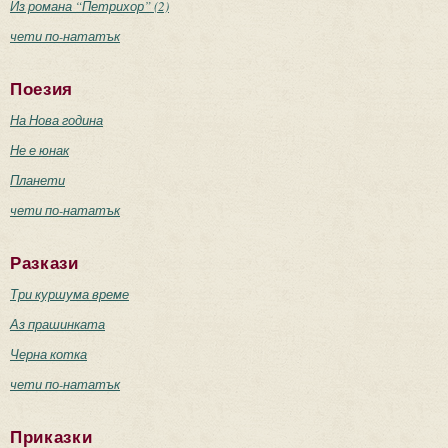
Из романа “Петрихор” (2)
чети по-нататък
Поезия
На Нова година
Не е юнак
Планети
чети по-нататък
Разкази
Три куршума време
Аз прашинката
Черна котка
чети по-нататък
Приказки