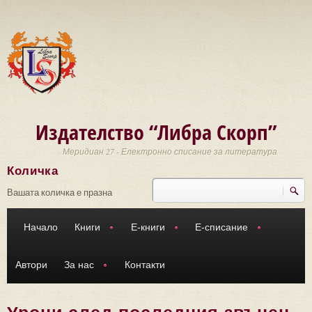
Премини към основното съдържание
Издателство “Либра Скорп”
Меридиан 27 - Електронно списание за литература
Количка
Търси
Форма за търсене
Вашата количка е празна
Начало
Книги
Е-книги
Е-списание
Автори
За нас
Контакти