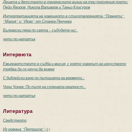
Децата и детството в творческите визии на три поколения поети:
Пейо Яворов, Никола Вапцаров и Таньо Клисуров
Интерпретацията на човешкото в стихотворенията “Планети”,
“Магия” и “Икар” от Станка Пенчева
Български пера по света – събудете ни!..
чети по-нататък
Интервюта
Емигрантството е съдба и мисия, с която човекът на изкуството
трябва да се научи да живее
С библейски взор по пътищата на времето...
Чони Чонев: По пътя на солената реалност...
чети по-нататък
Литература
Средството
Из романа “Петрихор” (1)