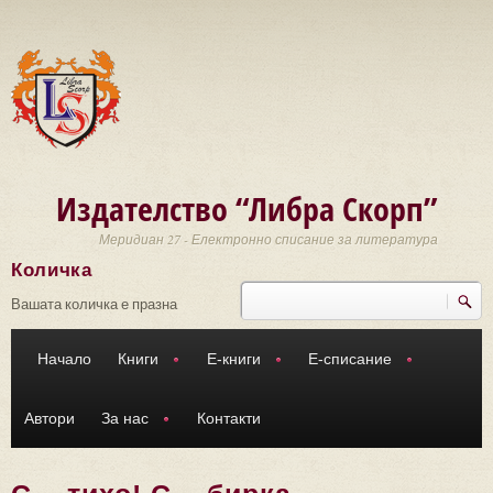
Премини към основното съдържание
Издателство “Либра Скорп”
Меридиан 27 - Електронно списание за литература
Количка
Търси
Форма за търсене
Вашата количка е празна
Начало
Книги
Е-книги
Е-списание
Автори
За нас
Контакти