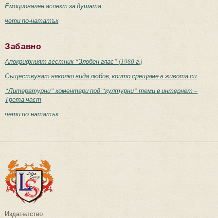
Емоционален аспект за душата
чети по-нататък
Забавно
Апокрифният вестник “Злобен глас” (1980 г.)
Съществуват няколко вида любов, които срещаме в живота си
“Литературни” коментари под “културни” теми в интернет –
Трета част
чети по-нататък
Издателство