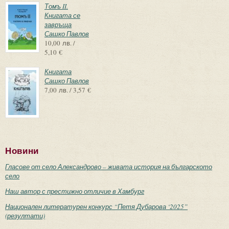
Томъ II.
Книгата се
завръща
Сашко Павлов
10,00 лв. /
5,10 €
Книгата
Сашко Павлов
7,00 лв. / 3,57 €
Новини
Гласове от село Александрово – живата история на българското
село
Наш автор с престижно отличие в Хамбург
Национален литературен конкурс “Петя Дубарова ‘2025”
(резултати)