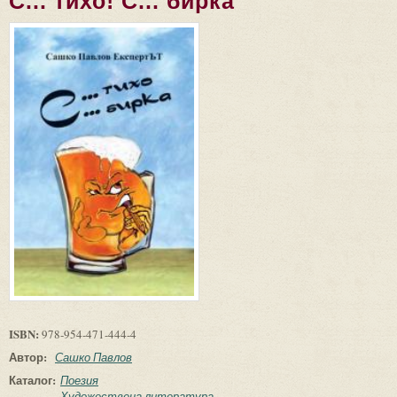
С... тихо! С... бирка
ISBN:
978-954-471-444-4
Автор:
Сашко Павлов
Каталог:
Поезия
Художествена литература