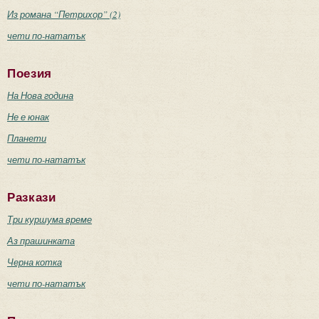
Из романа “Петрихор” (2)
чети по-нататък
Поезия
На Нова година
Не е юнак
Планети
чети по-нататък
Разкази
Три куршума време
Аз прашинката
Черна котка
чети по-нататък