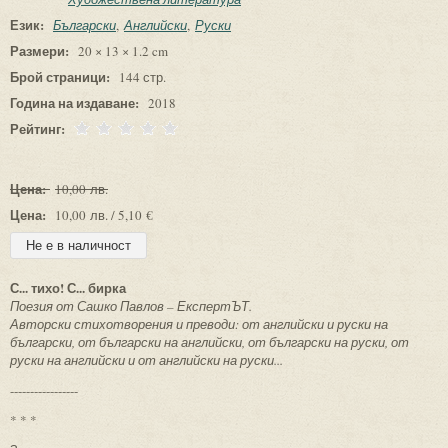
Език:
Български
Английски
Руски
Размери:
20 × 13 × 1.2 cm
Брой страници:
144 стр.
Година на издаване:
2018
Рейтинг:
Цена:
10,00 лв.
Цена:
10,00 лв. / 5,10 €
С... тихо! С... бирка
Поезия от Сашко Павлов – ЕкспертЪТ.
Авторски стихотворения и преводи: от английски и руски на
български, от български на английски, от български на руски, от
руски на английски и от английски на руски...
-----------------
* * *