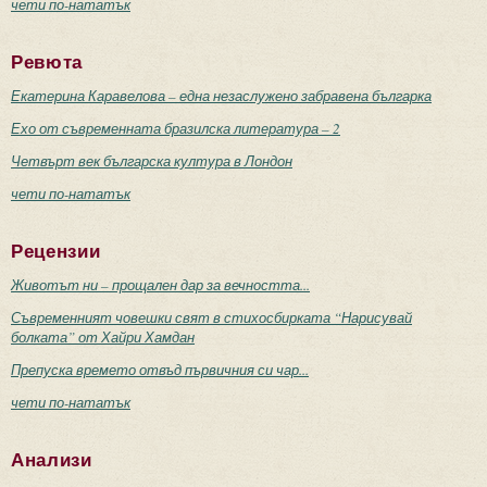
чети по-нататък
Ревюта
Екатерина Каравелова – една незаслужено забравена българка
Ехо от съвременната бразилска литература – 2
Четвърт век българска култура в Лондон
чети по-нататък
Рецензии
Животът ни – прощален дар за вечността...
Съвременният човешки свят в стихосбирката “Нарисувай
болката” от Хайри Хамдан
Препуска времето отвъд първичния си чар...
чети по-нататък
Анализи