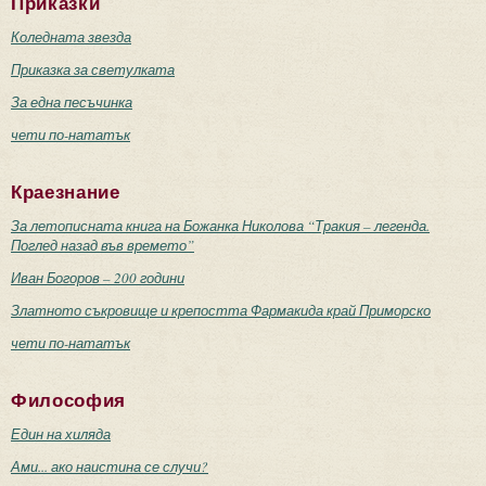
Приказки
Коледната звезда
Приказка за светулката
За една песъчинка
чети по-нататък
Краезнание
За летописната книга на Божанка Николова “Тракия – легенда.
Поглед назад във времето”
Иван Богоров – 200 години
Златното съкровище и крепостта Фармакида край Приморско
чети по-нататък
Философия
Един на хиляда
Ами... ако наистина се случи?