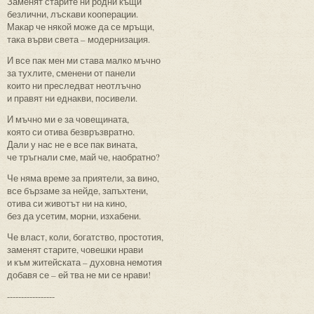
Заменят старите ни родни къщи
безлични, лъскави кооперации.
Макар че някой може да се мръщи,
така върви света – модернизация.
И все пак мен ми става малко мъчно
за тухлите, сменени от панели
които ни преследват неотлъчно
и правят ни еднакви, посивели.
И мъчно ми е за човещината,
която си отива безвръзвратно.
Дали у нас не е все пак вината,
че тръгнали сме, май че, наобратно?
Че няма време за приятели, за вино,
все бързаме за нейде, запъхтени,
отива си животът ни на кино,
без да усетим, морни, изхабени.
Че власт, коли, богатство, простотия,
заменят старите, човешки нрави
и към житейската – духовна немотия
добавя се – ей тва не ми се нрави!
-----------------