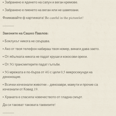
• Забранено е яденето на сапун и веган кремове.
• Забранено е пиенето на веган или не шампоани.
Фнимавайте ф картинката! Be careful in the picturelet!
-----------
Законите на Сашко Павлов:
• Боклукът никога не свършва.
• Ако от твоя телефон набираш твоя номер, винаги дава заето.
• От ябълката никога не падат круши и кокосови орехи.
• От 5G трансмитерите падат гълъби.
• 5G мрежата е по-бърза от 4G с цели 0,5 микросекунди на
денонощие.
• Всички изчезнали животни – динозаври, мамути и прочие са
изчезнали от Ковид 19.
• Храната е спасила човечеството от гладна смърт.
Да си таковат таковата таквизите!
-----------