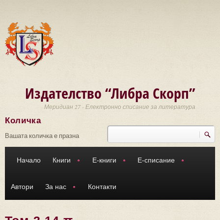
Премини към основното съдържание
Издателство “Либра Скорп”
Меридиан 27 - Електронно списание за литература
Количка
Търси
Форма за търсене
Вашата количка е празна
Начало
Книги
Е-книги
Е-списание
Автори
За нас
Контакти