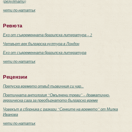
(резултати)
чети по-нататък
Ревюта
Ехо от съвременната бразилска литература – 2
Четвърт век българска култура в Лондон
Ехо от съвременната бразилска литература
чети по-нататък
Рецензии
Препуска времето отвъд първичния си чар...
Поетичната антология “Омълнени треви” – драматично-
героическа сага за преобърнатото българско време
Човекът в сборника с разкази “Сенките на времето” от Милка
Иванова
чети по-нататък