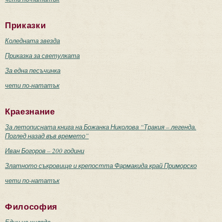
Приказки
Коледната звезда
Приказка за светулката
За една песъчинка
чети по-нататък
Краезнание
За летописната книга на Божанка Николова “Тракия – легенда.
Поглед назад във времето”
Иван Богоров – 200 години
Златното съкровище и крепостта Фармакида край Приморско
чети по-нататък
Философия
Един на хиляда