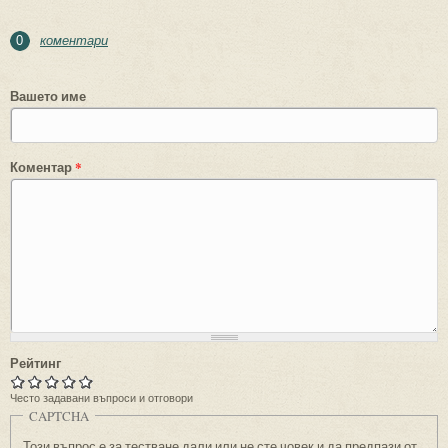
коментари
0
Вашето име
Коментар
*
Рейтинг
Често задавани въпроси и отговори
CAPTCHA
Този въпрос е за тестване дали или не сте човек и да предпази от