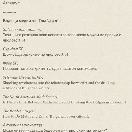
Авторът
-----------
Водещи медии за “Том 3,14 π”:
Забавна математика:
Тази книга разкрива нови аспекти за това какво можем да правим с
числото 3.14.
Скандал БГ:
Шокиращи разкрития за числото 3,14.
Фрог БГ:
Невероятните разкрития на един писател-математик.
Scientific GreatBritisher:
Shocking revelations into the relationship between π and the drinking
attitudes of Bulgarian writers.
The North American Math Society:
Is There a Link Between Mathematics and Drinking (the Bulgarian approach)
The Reader’s Digest:
How to Do Maths and Drink (Bulgarian observations).
Анонимни алкохолици:
Може ли пияницата да бъде хем лингвист, хем математик?