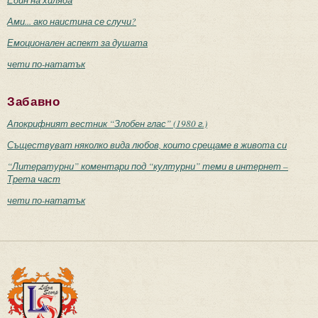
Ами... ако наистина се случи?
Емоционален аспект за душата
чети по-нататък
Забавно
Апокрифният вестник “Злобен глас” (1980 г.)
Съществуват няколко вида любов, които срещаме в живота си
“Литературни” коментари под “културни” теми в интернет –
Трета част
чети по-нататък