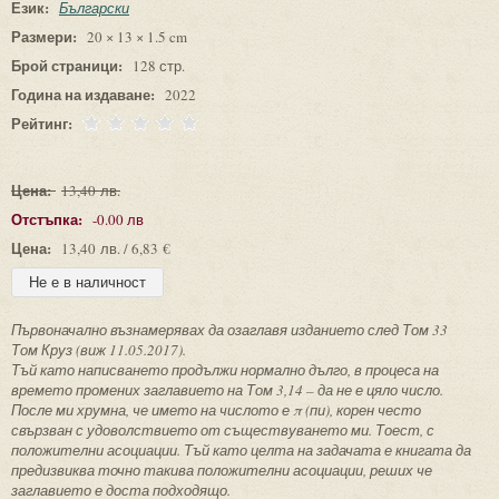
Език:
Български
Размери:
20 × 13 × 1.5 cm
Брой страници:
128 стр.
Година на издаване:
2022
Рейтинг:
Цена:
13,40 лв.
Отстъпка:
-0.00 лв
Цена:
13,40 лв. / 6,83 €
Първоначално възнамерявах да озаглавя изданието след Том 33
Том Круз (виж 11.05.2017).
Тъй като написването продължи нормално дълго, в процеса на
времето промених заглавието на Том 3,14 – да не е цяло число.
После ми хрумна, че името на числото е π (пи), корен често
свързван с удоволствието от съществуването ми. Тоест, с
положителни асоциации. Тъй като целта на задачата е книгата да
предизвиква точно такива положителни асоциации, реших че
заглавието е доста подходящо.