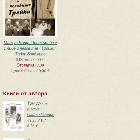
Маркус Волф. Човекът без/
с лице и неговите “Тройки”
Тодор Бояджиев
0,00 лв. / 0,00 €
Отстъпка:
0,00
Цена
0,00 лв. / 0,00 €
Книги от автора
Том 22/7 π
forever
Сашко Павлов
12,27 лв. /
6,26 €