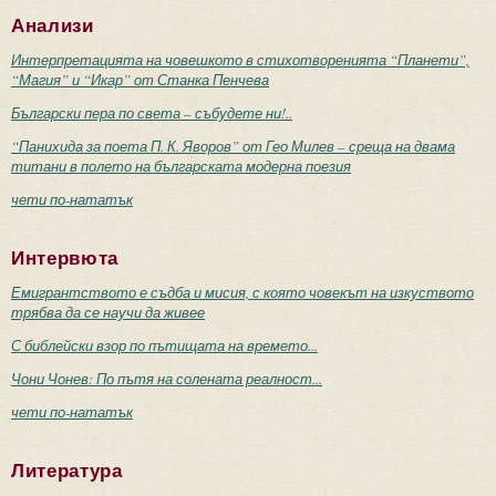
Анализи
Интерпретацията на човешкото в стихотворенията “Планети”,
“Магия” и “Икар” от Станка Пенчева
Български пера по света – събудете ни!..
“Панихида за поета П. К. Яворов” от Гео Милев – среща на двама
титани в полето на българската модерна поезия
чети по-нататък
Интервюта
Емигрантството е съдба и мисия, с която човекът на изкуството
трябва да се научи да живее
С библейски взор по пътищата на времето...
Чони Чонев: По пътя на солената реалност...
чети по-нататък
Литература