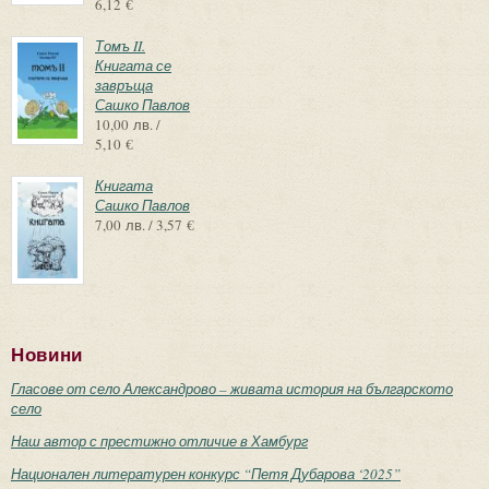
6,12 €
Томъ II.
Книгата се
завръща
Сашко Павлов
10,00 лв. /
5,10 €
Книгата
Сашко Павлов
7,00 лв. / 3,57 €
Новини
Гласове от село Александрово – живата история на българското
село
Наш автор с престижно отличие в Хамбург
Национален литературен конкурс “Петя Дубарова ‘2025”