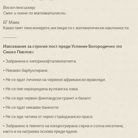
Весел пенсионер:
Смях и пиене по математически.
БГ Мама:
Какво пият пенсионерите-англицисти с математически наклонности.
-----------
Изисквания за строгия пост преди Успение Богородично (по
Сашко Павлов):
• Забранена е хипоринофталмопатията.
• Никакво барбуклиране.
• Не се ядат личинки на червени африкански мравояди.
• Не се пие неразредена вулканска лава.
• Не се яде червен финландски гранит и базалт.
• Не се ядат никакви банкноти.
• Не се яде четина от черно странджанско прасе.
• Забранено е пиенето на концентрирана сярна и солна киселина,
както и на натриева основа преди ядене.