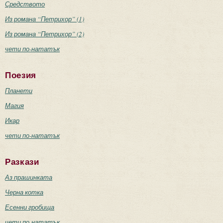
Средството
Из романа “Петрихор” (1)
Из романа “Петрихор” (2)
чети по-нататък
Поезия
Планети
Магия
Икар
чети по-нататък
Разкази
Аз прашинката
Черна котка
Есенни гробища
чети по-нататък