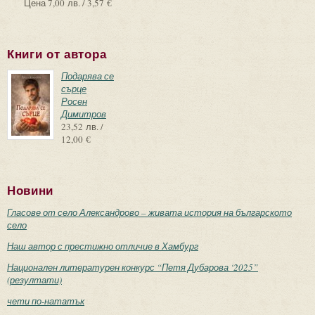
Цена
7,00 лв. / 3,57 €
Книги от автора
Подарява се
сърце
Росен
Димитров
23,52 лв. /
12,00 €
Новини
Гласове от село Александрово – живата история на българското
село
Наш автор с престижно отличие в Хамбург
Национален литературен конкурс “Петя Дубарова ‘2025”
(резултати)
чети по-нататък