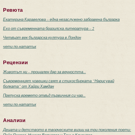
Ревюта
Екатерина Каравелова – една незаслужено забравена българка
Ехо от съвременната бразилска литература – 2
Четвърт век българска култура в Лондон
чети по-нататък
Рецензии
Животът ни – прощален дар за вечността...
Съвременният човешки свят в стихосбирката “Нарисувай
болката” от Хайри Хамдан
Препуска времето отвъд първичния си чар...
чети по-нататък
Анализи
Децата и детството в творческите визии на три поколения поети:
Пейо Яворов, Никола Вапцаров и Таньо Клисуров