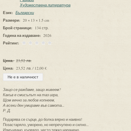
Художествена литература
Език:
Български
Размери:
20 × 13 × 1.5 cm
Брой страници:
134 стр.
Година на издаване:
2026
Рейтинг:
Цена:
23,52 лв.
Цена:
23,52 лв. / 12,00 €
Защо се раждаме, защо живеем?
Какъв е смисълът на таз игра,
Щом вечно за любов копнеем,
А всеки ден умираме във самота...
Р. Д.
Подарява се сърце, до болка вярно и наивно!
Позастаряло, уморено, но непречупено и силно...
Измъчвано, кървяло, често тежко наранено,