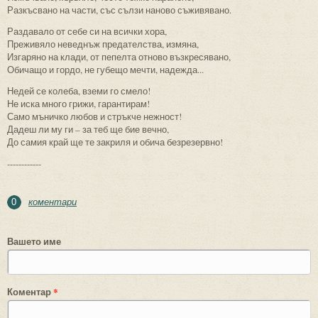
Разкъсвано на части, със сълзи наново съживявано.
Раздавало от себе си на всички хора,
Преживяло неведнъж предателства, измяна,
Изгаряно на клади, от пепелта отново възкресявано,
Обичащо и гордо, не губещо мечти, надежда...
Недей се колеба, вземи го смело!
Не иска много грижи, гарантирам!
Само мъничко любов и стръкче нежност!
Дадеш ли му ги – за теб ще бие вечно,
До самия край ще те закриля и обича безрезервно!
------------
коментари
0
Вашето име
Коментар
*