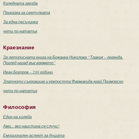
Коледната звезда
Приказка за светулката
За една песъчинка
чети по-нататък
Краезнание
За летописната книга на Божанка Николова “Тракия – легенда.
Поглед назад във времето”
Иван Богоров – 200 години
Златното съкровище и крепостта Фармакида край Приморско
чети по-нататък
Философия
Един на хиляда
Ами... ако наистина се случи?
Емоционален аспект за душата