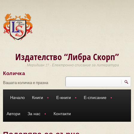
Премини към основното съдържание
Издателство “Либра Скорп”
Меридиан 27 - Електронно списание за литература
Количка
Търси
Форма за търсене
Вашата количка е празна
Начало
Книги
Е-книги
Е-списание
Автори
За нас
Контакти