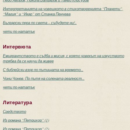
Интерпретацията на човешкото в стихотворенията “Планети”,
“Магия” и “Икар” от Станка Пенчева
Български пера по света – събудете ни!..
чети по-нататък
Интервюта
Емигрантството е съдба и мисия, с която човекът на изкуството
трябва да се научи да живее
С библейски взор по пътищата на времето...
Чони Чонев: По пътя на солената реалност...
чети по-нататък
Литература
Средството
Из романа “Петрихор” (1)
Из романа “Петрихор” (2)