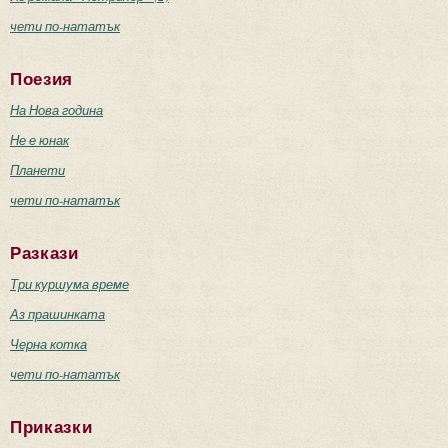
чети по-нататък
Поезия
На Нова година
Не е юнак
Планети
чети по-нататък
Разкази
Три куршума време
Аз прашинката
Черна котка
чети по-нататък
Приказки