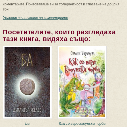
коментарите. Призоваваме ви за толерантност и спазване на добрия
тон.
Условия за ползване на коментарите
Посетителите, които разгледаха
тази книга, видяха също:
Ба
Как се вари клоунска чорба