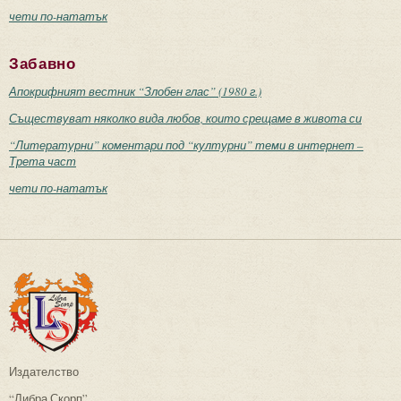
чети по-нататък
Забавно
Апокрифният вестник “Злобен глас” (1980 г.)
Съществуват няколко вида любов, които срещаме в живота си
“Литературни” коментари под “културни” теми в интернет –
Трета част
чети по-нататък
Издателство
“Либра Скорп”