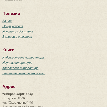
Полезно
За нас
Общи условия
Условия за доставка
Въпроси и отговори
Книги
Художествена литература
Научна литература
Краеведска литература
Безплатни електронни книги
Адрес
“Либра Скорп” ООД
гр. Бургас, 8000
ул. “Съединение” №5
Бизнес център “Елена”, ет. 4