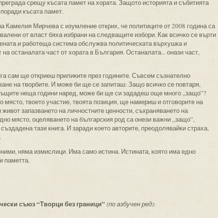
преграда срещу късата памет на хората. Защото историята и събитията
 поради късата памет.
 на Камелия Мирчева с изумление открих, че политиците от 2008 година са
 свалени от власт бяха избрани на следващите избори. Как всичко се върти
адената и работеща система обслужва политическата върхушка и
а останалата част от хората в България. Останалата... онази част,
ига сам ще откриеш приликите през годините. Съвсем съзнателно
ване на творбите. И може би ще се запиташ: Защо всичко се повтаря,
ъщите неща години наред, може би ще си зададеш още много „защо”?
о място, твоето участие, твоята позиция, ще намериш и отговорите на
и живот запазването на личностните ценности, съхраняването на
едно място, оцеляването на българския род са онези важни „защо”,
 създадена тази книга. И заради което авторите, преодолявайки страха,
.
оними, няма измислици. Има само истина. Истината, която има едно
и паметта.
чески съюз “Творци без граници”
(по азбучен ред)
: