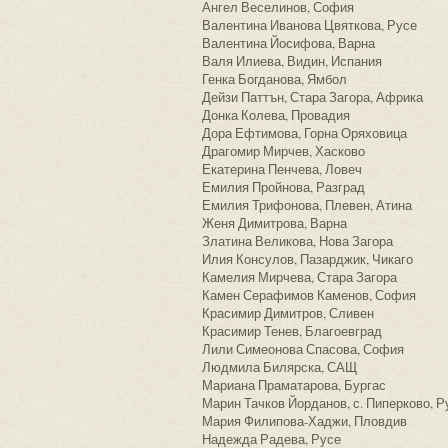
Ангел Веселинов, София
Валентина Иванова Цвяткова, Русе
Валентина Йосифова, Варна
Валя Илиева, Видин, Испания
Генка Богданова, Ямбол
Дейзи Паттън, Стара Загора, Африка
Донка Колева, Провадия
Дора Ефтимова, Горна Оряховица
Драгомир Мирчев, Хасково
Екатерина Пенчева, Ловеч
Емилия Пройнова, Разград
Емилия Трифонова, Плевен, Атина
Женя Димитрова, Варна
Златина Великова, Нова Загора
Илия Консулов, Пазарджик, Чикаго
Камелия Мирчева, Стара Загора
Камен Серафимов Каменов, София
Красимир Димитров, Сливен
Красимир Тенев, Благоевград
Лили Симеонова Спасова, София
Людмила Билярска, САЩ
Мариана Праматарова, Бургас
Марин Тачков Йорданов, с. Пиперково, Р
Мария Филипова-Хаджи, Пловдив
Надежда Радева, Русе