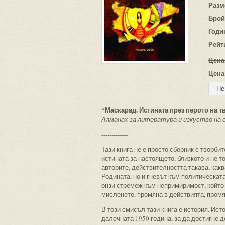
Разм
Брой
Годи
Рейт
Цена
Цена
“Маскарад. Истината през перото на т
Алманах за литература и изкуство на
-------------
Тази книга не е просто сборник с творби
истината за настоящето, близкото и не т
авторите, действителността такава, какв
Родината, но и гневът към политическата
онзи стремеж към непримиримост, който
мисленето, промяна в действията, промя
В този смисъл тази книга е история. Ист
далечната 1950 година, за да достигне д