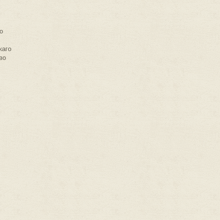
о
каго
во