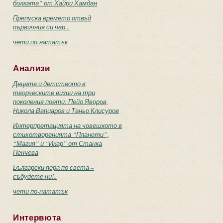
болката” от Хайри Хамдан
Препуска времето отвъд
първичния си чар...
чети по-нататък
Анализи
Децата и детството в
творческите визии на три
поколения поети: Пейо Яворов,
Никола Вапцаров и Таньо Клисуров
Интерпретацията на човешкото в
стихотворенията “Планети”,
“Магия” и “Икар” от Станка
Пенчева
Български пера по света –
събудете ни!..
чети по-нататък
Интервюта