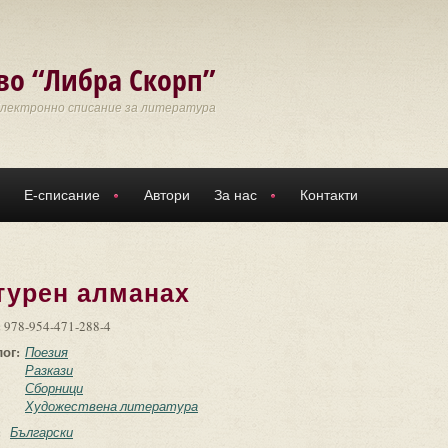
во “Либра Скорп”
Електронно списание за литература
Е-списание
Автори
За нас
Контакти
турен алманах
:
978-954-471-288-4
лог:
Поезия
Разкази
Сборници
Художествена литература
:
Български