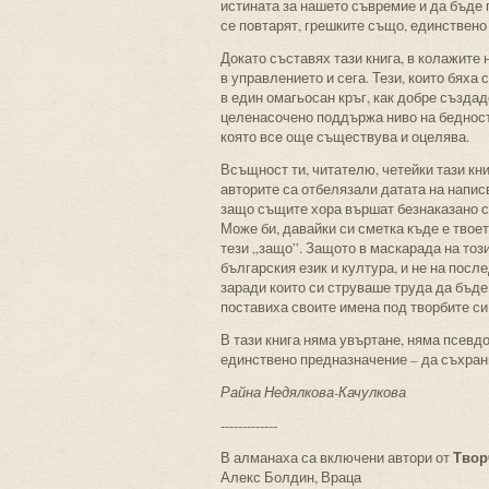
истината за нашето съвремие и да бъде 
се повтарят, грешките също, единствено
Докато съставях тази книга, в колажите
в управлението и сега. Тези, които бяха
в един омагьосан кръг, как добре създ
целенасочено поддържа ниво на бедност н
която все още съществува и оцелява.
Всъщност ти, читателю, четейки тази кн
авторите са отбелязали датата на напис
защо същите хора вършат безнаказано с
Може би, давайки си сметка къде е твоет
тези „защо”. Защото в маскарада на тоз
българския език и култура, и не на посл
заради които си струваше труда да бъде
поставиха своите имена под творбите си
В тази книга няма увъртане, няма псевд
единствено предназначение – да съхран
Райна Недялкова-Качулкова
-------------
Твор
В алманаха са включени автори от
Алекс Болдин, Враца