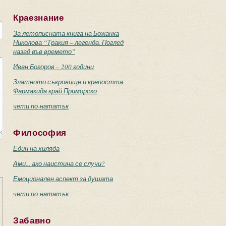
Краезнание
За летописната книга на Божанка
Николова “Тракия – легенда. Поглед
назад във времето”
Иван Богоров – 200 години
Златното съкровище и крепостта
Фармакида край Приморско
чети по-нататък
Философия
Един на хиляда
Ами... ако наистина се случи?
Емоционален аспект за душата
чети по-нататък
Забавно