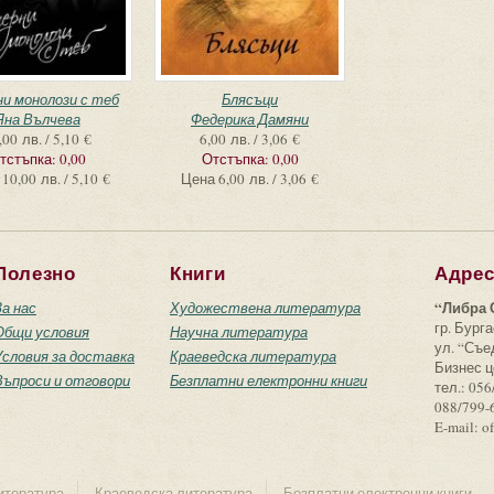
и монолози с теб
Блясъци
Яна Вълчева
Федерика Дамяни
,00 лв. / 5,10 €
6,00 лв. / 3,06 €
тстъпка:
0,00
Отстъпка:
0,00
10,00 лв. / 5,10 €
Цена
6,00 лв. / 3,06 €
Полезно
Книги
Адре
“Либра 
За нас
Художествена литература
гр. Бурга
Общи условия
Научна литература
ул. “Съ
Условия за доставка
Краеведска литература
Бизнес ц
Въпроси и отговори
Безплатни електронни книги
тел.: 056
088/799-
E-mail: o
итература
Краеведска литература
Безплатни електронни книги