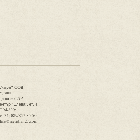
с
Скорп” ООД
с, 8000
единение” №5
ентър “Елена”, ет. 4
/994-809;
64-34; 089/837-85-50
ffice@meridian27.com