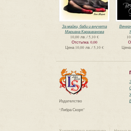
За майки, баби и внучета
Вечерн
Мариана Караиванова
10,00 лв. / 5,10 €
10
Отстъпка:
0,00
О
Цена
10,00 лв. / 5,10 €
Цена
Издателство
“Либра Скорп”
Художествена литература
Научна л