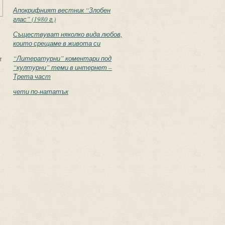
Апокрифният вестник “Злобен
глас” (1980 г.)
Съществуват няколко вида любов,
които срещаме в живота си
“Литературни” коментари под
т
“културни” теми в интернет –
Трета част
чети по-нататък