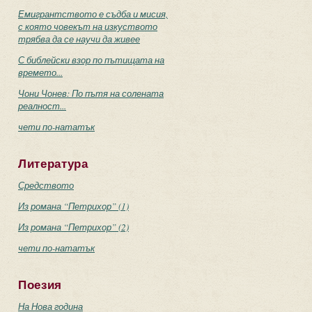
Емигрантството е съдба и мисия,
с която човекът на изкуството
трябва да се научи да живее
С библейски взор по пътищата на
времето...
Чони Чонев: По пътя на солената
реалност...
чети по-нататък
Литература
Средството
Из романа “Петрихор” (1)
Из романа “Петрихор” (2)
чети по-нататък
Поезия
На Нова година