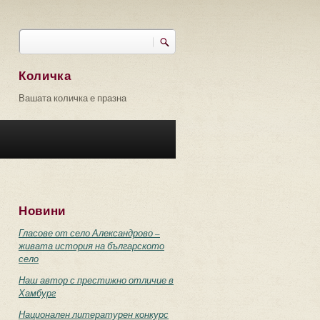
Търси
Форма за търсене
Количка
Вашата количка е празна
Новини
Гласове от село Александрово –
живата история на българското
село
Наш автор с престижно отличие в
Хамбург
Национален литературен конкурс