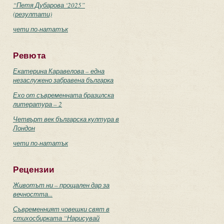
“Петя Дубарова ‘2025”
(резултати)
чети по-нататък
Ревюта
Екатерина Каравелова – една
незаслужено забравена българка
Ехо от съвременната бразилска
литература – 2
Четвърт век българска култура в
Лондон
чети по-нататък
Рецензии
Животът ни – прощален дар за
вечността...
Съвременният човешки свят в
стихосбирката “Нарисувай