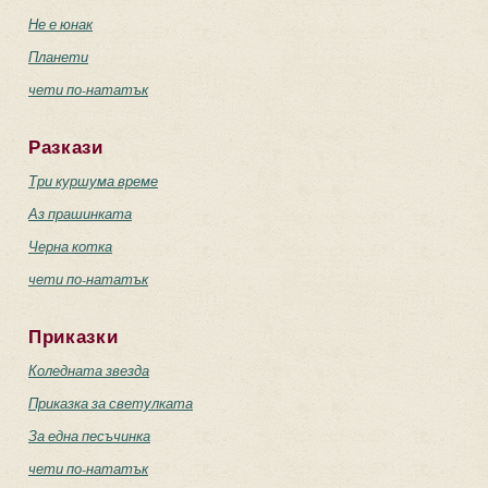
Не е юнак
Планети
чети по-нататък
Разкази
Три куршума време
Аз прашинката
Черна котка
чети по-нататък
Приказки
Коледната звезда
Приказка за светулката
За една песъчинка
чети по-нататък