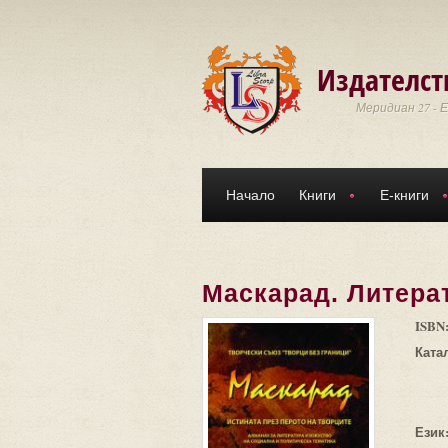
Премини към основното съдържание
Издателст
Меридиан 27 - 
Начало
Книги
Е-книги
Маскарад. Литера
ISBN
Ката
Език