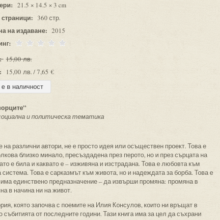
ери:
21.5 × 14.5 × 3 cm
 страници:
360 стр.
на на издаване:
2015
инг:
:
15,00 лв.
:
15,00 лв. / 7,65 €
ворците”
 социална и политическа тематика
те на различни автори, не е просто идея или осъществен проект. Това е
олкова близко минало, пресъздадена през перото, но и през сърцата на
ато е била и каквато е – изживяна и изстрадана. Това е любовта към
 система. Това е сарказмът към живота, но и надеждата за борба. Това е
 има единствено предназначение – да извърши промяна: промяна в
на в начина ни на живот.
ория, която започва с поемите на Илия Консулов, които ни връщат в
о събитията от последните години. Тази книга има за цел да съхрани