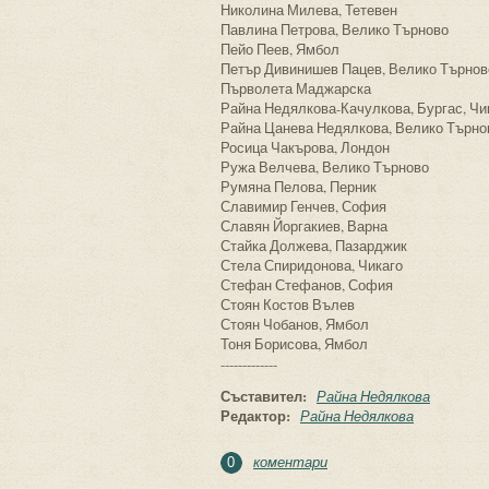
Николина Милева, Тетевен
Павлина Петрова, Велико Търново
Пейо Пеев, Ямбол
Петър Дивинишев Пацев, Велико Търнов
Първолета Маджарска
Райна Недялкова-Качулкова, Бургас, Чи
Райна Цанева Недялкова, Велико Търно
Росица Чакърова, Лондон
Ружа Велчева, Велико Търново
Румяна Пелова, Перник
Славимир Генчев, София
Славян Йоргакиев, Варна
Стайка Должева, Пазарджик
Стела Спиридонова, Чикаго
Стефан Стефанов, София
Стоян Костов Вълев
Стоян Чобанов, Ямбол
Тоня Борисова, Ямбол
-------------
Съставител:
Райна Недялкова
Редактор:
Райна Недялкова
коментари
0