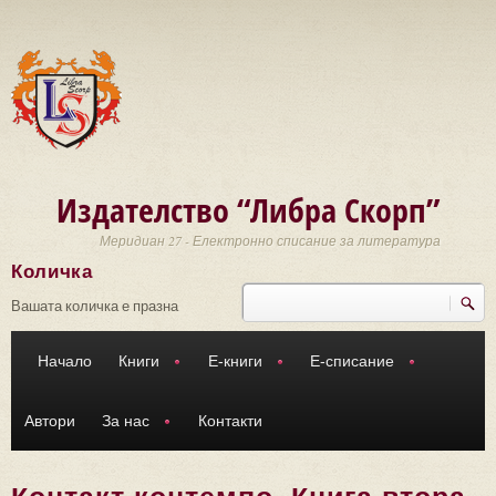
Премини към основното съдържание
Издателство “Либра Скорп”
Меридиан 27 - Електронно списание за литература
Количка
Търси
Форма за търсене
Вашата количка е празна
Начало
Книги
Е-книги
Е-списание
Автори
За нас
Контакти