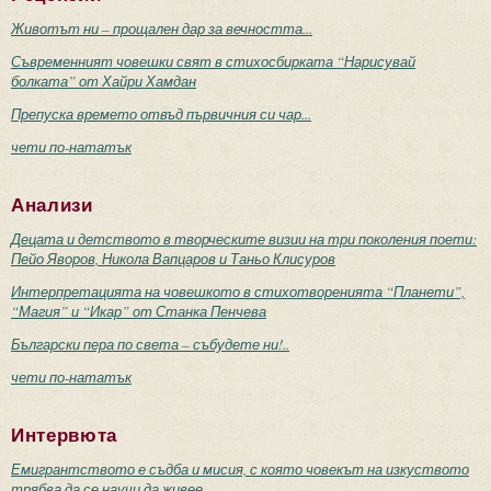
Животът ни – прощален дар за вечността...
Съвременният човешки свят в стихосбирката “Нарисувай
болката” от Хайри Хамдан
Препуска времето отвъд първичния си чар...
чети по-нататък
Анализи
Децата и детството в творческите визии на три поколения поети:
Пейо Яворов, Никола Вапцаров и Таньо Клисуров
Интерпретацията на човешкото в стихотворенията “Планети”,
“Магия” и “Икар” от Станка Пенчева
Български пера по света – събудете ни!..
чети по-нататък
Интервюта
Емигрантството е съдба и мисия, с която човекът на изкуството
трябва да се научи да живее