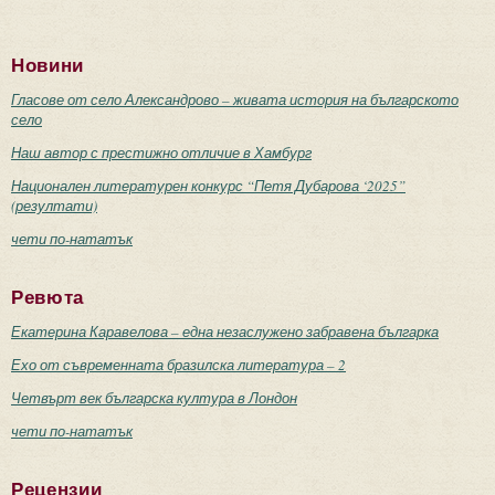
Новини
Гласове от село Александрово – живата история на българското
село
Наш автор с престижно отличие в Хамбург
Национален литературен конкурс “Петя Дубарова ‘2025”
(резултати)
чети по-нататък
Ревюта
Екатерина Каравелова – една незаслужено забравена българка
Ехо от съвременната бразилска литература – 2
Четвърт век българска култура в Лондон
чети по-нататък
Рецензии