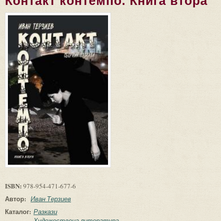
Контакт контемпо. Книга втора
ISBN:
978-954-471-677-6
Автор:
Иван Терзиев
Каталог:
Разкази
Художествена литература