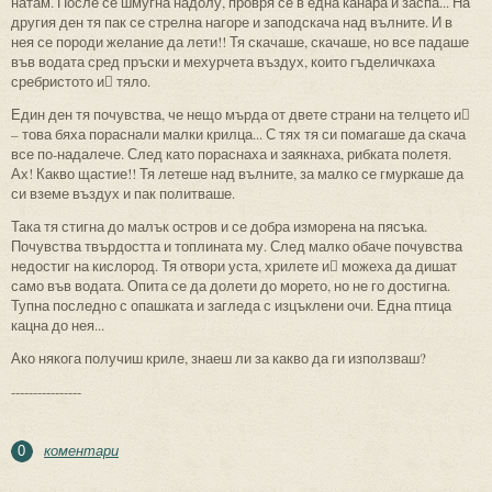
натам. После се шмугна надолу, провря се в една канара и заспа... На
другия ден тя пак се стрелна нагоре и заподскача над вълните. И в
нея се породи желание да лети!! Тя скачаше, скачаше, но все падаше
във водата сред пръски и мехурчета въздух, които гъделичкаха
сребристото и тяло.
Един ден тя почувства, че нещо мърда от двете страни на телцето и
– това бяха пораснали малки крилца... С тях тя си помагаше да скача
все по-надалече. След като пораснаха и заякнаха, рибката полетя.
Ах! Какво щастие!! Тя летеше над вълните, за малко се гмуркаше да
си вземе въздух и пак политваше.
Така тя стигна до малък остров и се добра изморена на пясъка.
Почувства твърдостта и топлината му. След малко обаче почувства
недостиг на кислород. Тя отвори уста, хрилете и можеха да дишат
само във водата. Опита се да долети до морето, но не го достигна.
Тупна последно с опашката и загледа с изцъклени очи. Една птица
кацна до нея...
Ако някога получиш криле, знаеш ли за какво да ги използваш?
----------------
коментари
0