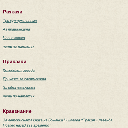
Разкази
Три куршума време
Аз прашинката
Черна котка
чети по-нататък
Приказки
Коледната звезда
Приказка за светулката
За една песъчинка
чети по-нататък
Краезнание
За летописната книга на Божанка Николова “Тракия – легенда.
Поглед назад във времето”