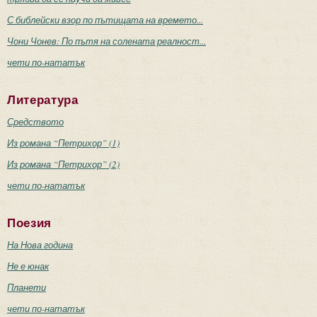
С библейски взор по пътищата на времето...
Чони Чонев: По пътя на солената реалност...
чети по-нататък
Литература
Средството
Из романа “Петрихор” (1)
Из романа “Петрихор” (2)
чети по-нататък
Поезия
На Нова година
Не е юнак
Планети
чети по-нататък