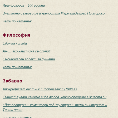
Иван Богоров – 200 години
Златното съкровище и крепостта Фармакида край Приморско
чети по-нататък
Философия
Един на хиляда
Ами... ако наистина се случи?
Емоционален аспект за душата
чети по-нататък
Забавно
Апокрифният вестник “Злобен глас” (1980 г.)
Съществуват няколко вида любов, които срещаме в живота си
“Литературни” коментари под “културни” теми в интернет –
Трета част
чети по-нататък