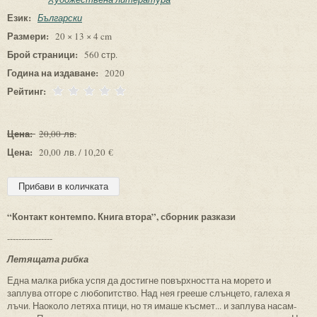
Език:
Български
Размери:
20 × 13 × 4 cm
Брой страници:
560 стр.
Година на издаване:
2020
Рейтинг:
Цена:
20,00 лв.
Цена:
20,00 лв. / 10,20 €
“Контакт контемпо. Книга втора”, сборник разкази
----------------
Летящата рибка
Една малка рибка успя да достигне повърхността на морето и
заплува отгоре с любопитство. Над нея грееше слънцето, галеха я
лъчи. Наоколо летяха птици, но тя имаше късмет... и заплува насам-