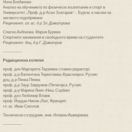
Нина Богданова
Анализ на обучението по физическо възпитание и спорт в
Университет „Проф. д-р Асен Златаров“ – Бургас и насоки за
неговото подобряване
Рецензент: гл. ас. д-р Зл. Димитрова
Спаска Андонова, Мария Бурева
Спортните занимания в свободното време на студентите
Рецензент: доц. д-р Г. Димитров
----------------
Редакционна колегия
проф. дпн Маргарита Терзиева (главен редактор)
проф. д-р Валентина Терентиева (Красноярск, Русия)
доц. д-р Пенка Пеева
проф. д-р Заур Заврумов (Пятигорск, Русия)
проф. д-р Марина Янич (Ниш, Сърбия)
проф. дхн Любомир Влаев
проф. Йордан Ников (Лил, Франция)
гл. ас. Иван Соколов
Технически сътрудник: инж. Илиана Ишмериева
----------------