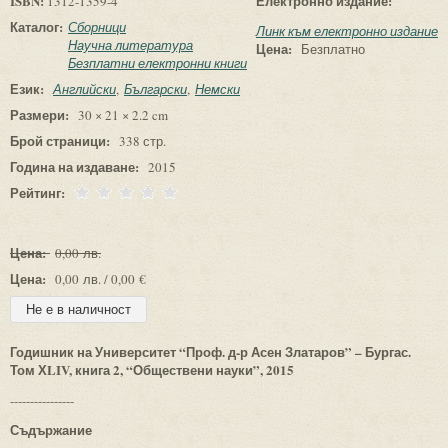
ISBN:
Електронно издание:
1312-1359-4
Каталог:
Сборници
Линк към електронно издание
Научна литература
Цена:
Безплатно
Безплатни електронни книги
Език:
Английски
Български
Немски
Размери:
30 × 21 × 2.2 cm
Брой страници:
338 стр.
Година на издаване:
2015
Рейтинг:
Цена:
0,00 лв.
Цена:
0,00 лв. / 0,00 €
Годишник на Университет “Проф. д-р Асен Златаров” – Бургас.
Том ХLIV, книга 2, “Обществени науки”, 2015
----------------
Съдържание