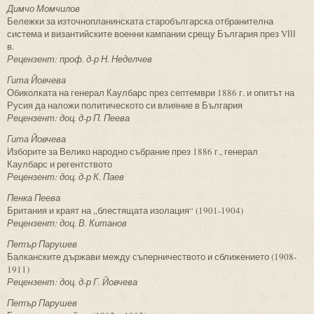
Димчо Момчилов
Бележки за източнопланинската старобългарска отбранителна
система и византийските военни кампании срещу България през VІІІ
в.
Рецензент: проф. д-р Н. Неделчев
Гита Йовчева
Обиколката на генерал Каулбарс през септември 1886 г. и опитът на
Русия да наложи политическото си влияние в България
Рецензент: доц. д-р П. Пеева
Гита Йовчева
Изборите за Велико народно събрание през 1886 г., генерал
Каулбарс и регентството
Рецензент: доц. д-р К. Паев
Пенка Пеева
Британия и краят на „блестящата изолация“ (1901-1904)
Рецензент: доц. В. Китанов
Петър Парушев
Балканските държави между съперничеството и сближението (1908-
1911)
Рецензент: доц. д-р Г. Йовчева
Петър Парушев