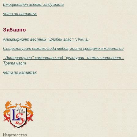
Емоционален аспект за душата
чети по-нататък
Забавно
Апокрифният вестник “Злобен глас” (1980 г.)
Съществуват няколко вида любов, които срещаме в живота си
“Литературни” коментари под “културни” теми в интернет –
Трета част
чети по-нататък
Издателство