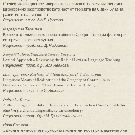
Специфика на диагностицирането на психопатологичния феномен
шизофренно разстройство като част от теорията на Сидни Блат за
развитието на личността
Рецензент: гл. ас. д-р Б. Цонкова
Маргарита Терзиева
Кратките фолклорни жанрове в община Средец – опит за фолклорно-
историческа реконструкция
Рецензент: проф. дин Д. Радойнова
Katya Nikolova, Stanimira Taneva-Shopova
Lexical Approach – Reviewing the Role of Lexis in Language Teaching
Рецензент: проф. д-р Неля Иванова
Inna Tytarenko-Kachura, Svitlana Melnyk, H. S. Skovoroda
Linguistic Means of Realization of the Category of Continuum in
Descriptive Contexts in “Anna Karenina” by Leo Tolstoy
Рецензент: гл. ас. д-р И. Иванова
Dobrinka Toteva
Aufforderungsmodalität im Deutschen und Bulgarischen (Ansatzpunkte für
eine Vergleichende Linguistische Untersuchung)
Рецензент: проф. дфн М. Грозева-Минкова
Иван Соколов
За компетентностите и хуморната компетентност при владеенето на