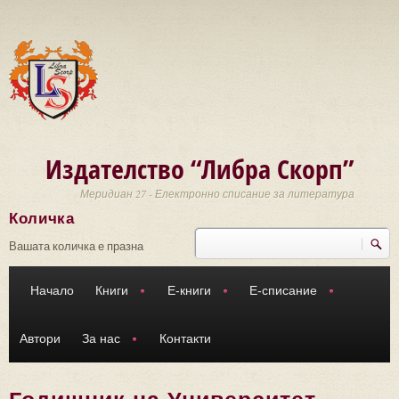
Премини към основното съдържание
Издателство “Либра Скорп”
Меридиан 27 - Електронно списание за литература
Количка
Търси
Форма за търсене
Вашата количка е празна
Начало
Книги
Е-книги
Е-списание
Автори
За нас
Контакти