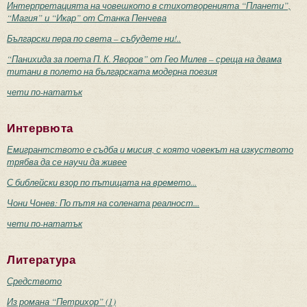
Интерпретацията на човешкото в стихотворенията “Планети”,
“Магия” и “Икар” от Станка Пенчева
Български пера по света – събудете ни!..
“Панихида за поета П. К. Яворов” от Гео Милев – среща на двама
титани в полето на българската модерна поезия
чети по-нататък
Интервюта
Емигрантството е съдба и мисия, с която човекът на изкуството
трябва да се научи да живее
С библейски взор по пътищата на времето...
Чони Чонев: По пътя на солената реалност...
чети по-нататък
Литература
Средството
Из романа “Петрихор” (1)