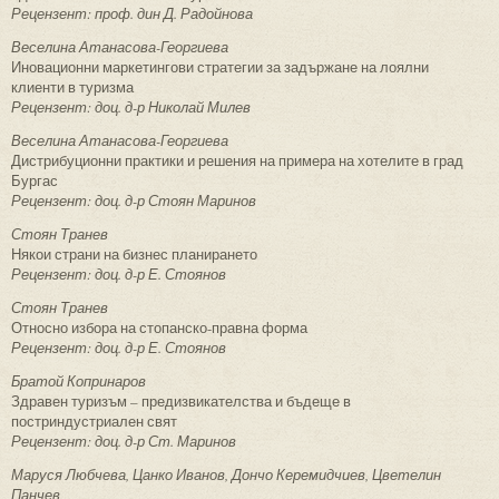
Рецензент: проф. дин Д. Радойнова
Веселина Атанасова-Георгиева
Иновационни маркетингови стратегии за задържане на лоялни
клиенти в туризма
Рецензент: доц. д-р Николай Милев
Веселина Атанасова-Георгиева
Дистрибуционни практики и решения на примера на хотелите в град
Бургас
Рецензент: доц. д-р Стоян Маринов
Стоян Транев
Някои страни на бизнес планирането
Рецензент: доц. д-р Е. Стоянов
Стоян Транев
Относно избора на стопанско-правна форма
Рецензент: доц. д-р Е. Стоянов
Братой Копринаров
Здравен туризъм – предизвикателства и бъдеще в
постриндустриален свят
Рецензент: доц. д-р Ст. Маринов
Маруся Любчева, Цанко Иванов, Дончо Керемидчиев, Цветелин
Панчев