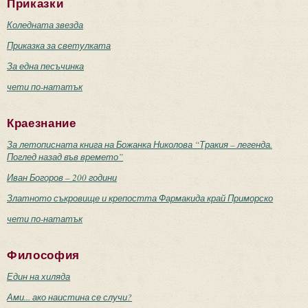
Приказки
Коледната звезда
Приказка за светулката
За една песъчинка
чети по-нататък
Краезнание
За летописната книга на Божанка Николова “Тракия – легенда.
Поглед назад във времето”
Иван Богоров – 200 години
Златното съкровище и крепостта Фармакида край Приморско
чети по-нататък
Философия
Един на хиляда
Ами... ако наистина се случи?