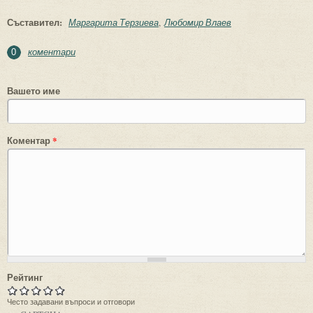
Съставител:
Маргарита Терзиева
Любомир Влаев
коментари
0
Вашето име
Коментар
*
Рейтинг
Често задавани въпроси и отговори