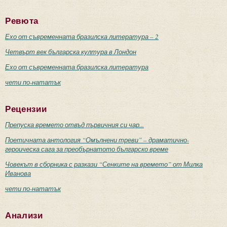
Ревюта
Ехо от съвременната бразилска литература – 2
Четвърт век българска култура в Лондон
Ехо от съвременната бразилска литература
чети по-нататък
Рецензии
Препуска времето отвъд първичния си чар...
Поетичната антология “Омълнени треви” – драматично-
героическа сага за преобърнатото българско време
Човекът в сборника с разкази “Сенките на времето” от Милка
Иванова
чети по-нататък
Анализи