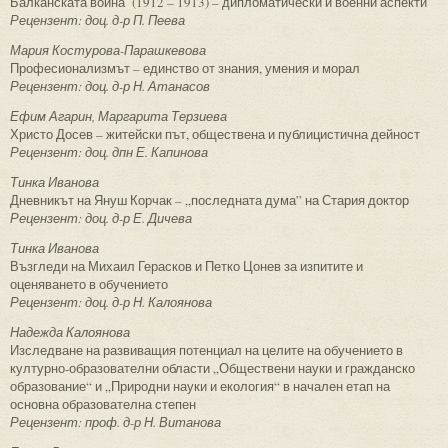
Балканската война (1912 – 1913) – дипломатически и военни аспекти
Рецензент: доц. д-р П. Пеева
Мария Костурова-Парашкевова
Професионализмът – единство от знания, умения и морал
Рецензент: доц. д-р Н. Атанасов
Ефим Агарин, Маргарита Терзиева
Христо Досев – житейски път, обществена и публицистична дейност
Рецензент: доц. дпн Е. Капинова
Тинка Иванова
Дневникът на Януш Корчак – „последната дума” на Стария доктор
Рецензент: доц. д-р Е. Дичева
Тинка Иванова
Възгледи на Михаил Герасков и Петко Цонев за изпитите и
оценяването в обучението
Рецензент: доц. д-р Н. Калоянова
Надежда Калоянова
Изследване на развиващия потенциал на целите на обучението в
културно-образователни области „Обществени науки и гражданско
образование“ и „Природни науки и екология“ в начален етап на
основна образователна степен
Рецензент: проф. д-р Н. Витанова