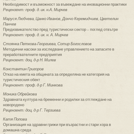
Необходимост и възможност за въвеждане на иновационни практики
Рецензент: проф. д. ик. н.А. Мирчев
Маруся Любчева, Цанко Иванов, Дончо Керемидчиев, Цветелин
Панчев
Предизвикателство пред туристически сектор – поглед отвътре
Рецензент: проф. д. ик. н. А. Мирчев
Стоянка Петкова-Георгиева, Сотир Богословов
Методични насоки за изследване управлението на запасите в
преработвателните предприятия
Рецензент: доц. д-р Н. Милев
Константин Григоров
Отказ на кмета на общината за определяна не категория на
туристическия обект
Рецензент: проф. д-р Г. Минкова
Моника Обрейкова
Здравната култура на бременни и родилки за отглеждане на
новородено
Рецензент: доц. д-р Г. Терзиева
Катя Попова
Организация на здравни грижи при възрастни и стари хора в
домашна среда