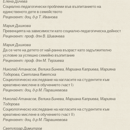
Елена Дичева
Социално-педагогически проблеми във възпитанието на
единственото дете в семейството
Рецензент: доц. д-р Т. Иванова
Мария Дишкова
Превенцията на зависимости като социално-педагогическа дейност
Рецензент: проф. дпн В. Шивачева
Мария Дишкова
Да се чете на детето от най-ранна възраст като задължително
условие за успешно семейно възпитание
Рецензент: проф. дпн М. Терзиева
Николай Атанасов, Велика Бинева, Мариана Каприева, Марияна
Тодорова, Светлана Кметска
Социологическо изследване на нагласите на студентите към
креативно мислене в обучението (част І)
Рецензент: доц. д-р М. Парашкевова
Николай Атанасов, Велика Бинева, Мариана Каприева, Марияна
Тодорова
Социологическо изследване на нагласите на студентите към
креативно мислене в обучението (част ІІ)
Рецензент: доц. д-р М. Парашкевова
Светлозар Димитров