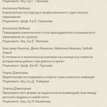
Рецензент: доц. д-р Г. Терзиева
Антонина Недкова
Компетентностен подход в професионалното туристическо
образование
Рецензент: проф. д-р Е. Георгиева
Антонина Недкова
Повишаване компетентността на преподавателя в колежанското
образование по туризъм
Рецензент: доц. д-р Е. Петкова
Красимир Николов, Дечко Игнатов, Неделина Иванова, Хабибе
Хамид
Естетическо и екологично възпитание на ученици в условия на
интерактивна дейност при работа по проект
Рецензент: проф. дпн М. Терзиева
Георги Димитров
Маркетингови изследвания в спортно-туристическата анимация
Рецензент: доц. д-р Д. Тодорова
Златка Димитрова
Празниците като форма за педагогическо взаимодействие между
детската градина и семейството
Рецензент: доц. д-р Н. Калоянова