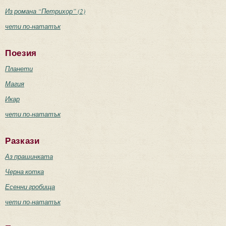
Из романа “Петрихор” (2)
чети по-нататък
Поезия
Планети
Магия
Икар
чети по-нататък
Разкази
Аз прашинката
Черна котка
Есенни гробища
чети по-нататък