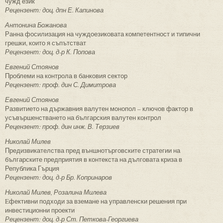
чужд език
Рецензент: доц. дпн Е. Капинова
Антонина Божанова
Ранна фосилизация на чуждоезиковата компетентност и типични
грешки, които я съпътстват
Рецензент: доц. д-р К. Попова
Евгений Стоянов
Проблеми на контрола в банковия сектор
Рецензент: проф. дин С. Димитрова
Евгений Стоянов
Развитието на държавния валутен монопол – ключов фактор в
усъвършенстването на българския валутен контрол
Рецензент: проф. дин инж. В. Терзиев
Николай Милев
Предизвикателства пред външнотърговските стратегии на
българските предприятия в контекста на дълговата криза в
Република Гърция
Рецензент: доц. д-р Бр. Копринаров
Николай Милев, Розалина Милева
Eфективни подходи за вземане на управленски решения при
инвестиционни проекти
Рецензент: доц. д-р Ст. Петкова-Георгиева