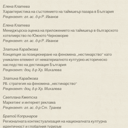
Елена Клатева
Характеристика на състоянието на таймшеър пазара в България
Рецензент: гл. ас. д-р Р. Иванов
Елена Клатева
Мениджърска оценка на приложението на таймшеър в българското
хотелиерство по Южното Черноморие
Рецензент: гл. ас. д-р Р. Иванов
Златина Караджова
Концепция за позициониране на феномена „нестинарство“ като
уникален елемент от нематериалното културно-историческо
наследство на дестинация България
Рецензент: доц. д-р Хр. Михалева
Златина Караджова
PR- стратегия на феномена „нестинарство“
Рецензент: доц. д-р Хр. Михалева
Светлана Кметска
Маркетинг и интернет реклама
Рецензент: гл. ас. д-р Ст. Транев
Братой Копринаров
Регионалната контекстуализация на националната културна
идентичност и глобалния туризъм