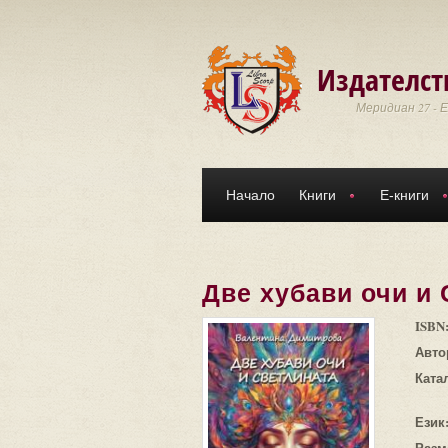
Премини към основното съдържание
Издателст
Меридиан 27 - 
Начало
Книги
Е-книги
Две хубави очи и
ISBN
Авто
Ката
Език
Разм