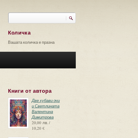
Търси
Форма за търсене
Количка
Вашата количка е празна
Книги от автора
Две хубави очи
и Светлината
Валентина
Димитрова
20,00 лв. /
10,20 €