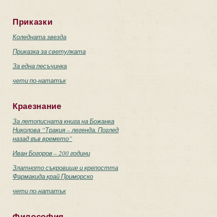
Приказки
Коледната звезда
Приказка за светулката
За една песъчинка
чети по-нататък
Краезнание
За летописната книга на Божанка
Николова “Тракия – легенда. Поглед
назад във времето”
Иван Богоров – 200 години
Златното съкровище и крепостта
Фармакида край Приморско
чети по-нататък
Философия