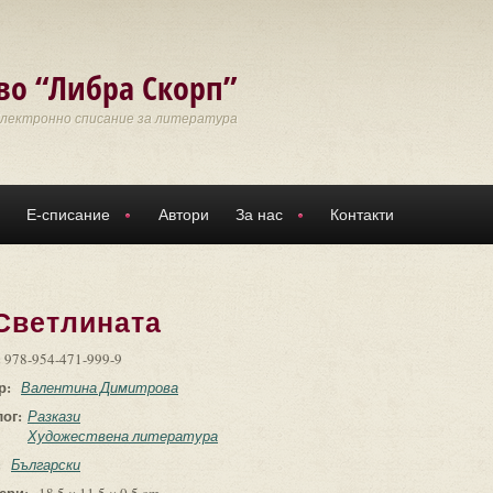
во “Либра Скорп”
Електронно списание за литература
Е-списание
Автори
За нас
Контакти
 Светлината
:
978-954-471-999-9
р:
Валентина Димитрова
лог:
Разкази
Художествена литература
:
Български
ери: