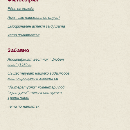
Един на хиляда
Ами... ако наистина се случи?
Емоционален аспект за душата
чети по-нататък
Забавно
Апокрифният вестник “Злобен
глас” (1980 г.)
Съществуват няколко вида любов,
които срещаме в живота си
“Литературни” коментари под
“културни” теми в интернет –
Трета част
чети по-нататък