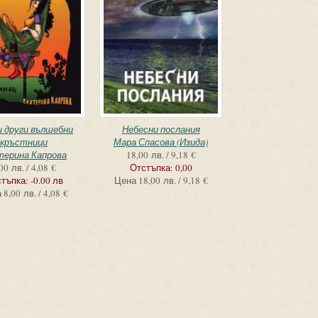
и други вълшебни
Небесни послания
кръстници
Мара Спасова (Изида)
терина Капрова
18,00 лв. / 9,18 €
00 лв. / 4,08 €
Отстъпка:
0,00
тъпка:
-0.00 лв
Цена
18,00 лв. / 9,18 €
а
8,00 лв. / 4,08 €