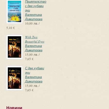
Приятелство
с две хубави
очи
Валентина
Димитрова
10,00 лв. /
5,10 €
With Two
Beautiful Eyes
Валентина
Димитрова
15,00 лв. /
7,65 €
С две хубави
очи
Валентина
Димитрова
15,00 лв. /
7,65 €
Новини