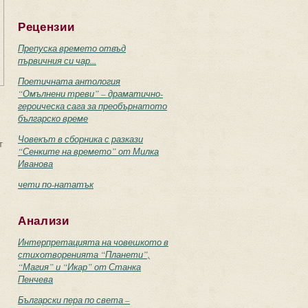
Рецензии
Препуска времето отвъд
първичния си чар...
Поетичната антология
“Омълнени треви” – драматично-
героическа сага за преобърнатото
българско време
Човекът в сборника с разкази
т
“Сенките на времето” от Милка
Иванова
чети по-нататък
Анализи
Интерпретацията на човешкото в
стихотворенията “Планети”,
“Магия” и “Икар” от Станка
Пенчева
Български пера по света –