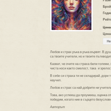
Брой
Годи
Рейт
Цена
Цена
Любов и страх ръка в ръка вървят. В душ
са твоите учители, но и твоите пътеводи
Казват, че очите на страха били големи,
чиста носи както смелост, така и зрелос
В себе си страха ти не складирай, дори т
научил.
Любов и страх са най-добрите ни учители
Това, ако успееш да проумееш, оценка о
победим, когато ние в сърцето безусло
Авторът