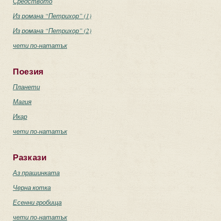
Средството
Из романа “Петрихор” (1)
Из романа “Петрихор” (2)
чети по-нататък
Поезия
Планети
Магия
Икар
чети по-нататък
Разкази
Аз прашинката
Черна котка
Есенни гробища
чети по-нататък