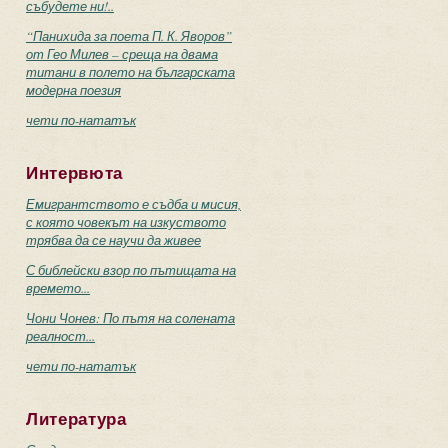
събудете ни!..
“Панихида за поета П. К. Яворов”
от Гео Милев – среща на двама
титани в полето на българската
модерна поезия
чети по-нататък
Интервюта
Емигрантството е съдба и мисия,
с която човекът на изкуството
трябва да се научи да живее
С библейски взор по пътищата на
времето...
Чони Чонев: По пътя на солената
реалност...
чети по-нататък
Литература