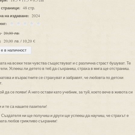
18.5 × 11.5 × 0.5 cm
 страници:
48 стр.
на на издаване:
2024
инг:
:
20,00 лв.
:
20,00 лв. / 10,20 €
ата на всеки тези чувства съществуват и с различна страст бушуват. Те
тели. Успееш ли детето в теб да съхраниш, страха в мига ще отстраниш.
 затова и възрастните се страхуват и забравят, че любовта по детски
т.
ой да се появи! А него остави като учебник, за туй, което вече в живота си
 и те са нашите пазители!
т Създателя ни ще получиш и други ще успееш да научиш, че страхът е
вната любов грижливо съхраним!