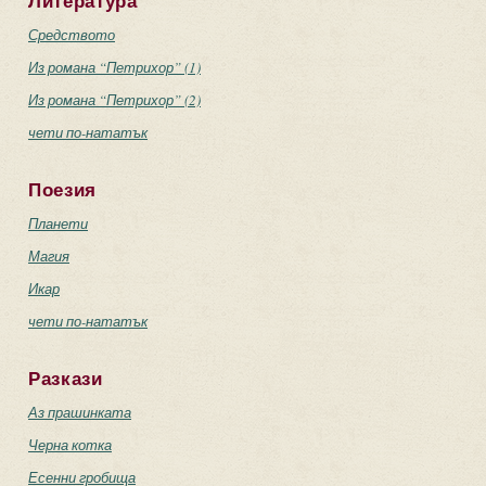
Литература
Средството
Из романа “Петрихор” (1)
Из романа “Петрихор” (2)
чети по-нататък
Поезия
Планети
Магия
Икар
чети по-нататък
Разкази
Аз прашинката
Черна котка
Есенни гробища