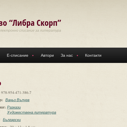
во “Либра Скорп”
Електронно списание за литература
Е-списание
Автори
За нас
Контакти
о
:
978-954-471-386-7
р:
Ваньо Вълчев
лог:
Разкази
Художествена литература
:
Български
ери: