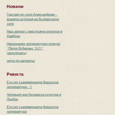
Новини
Гласове от село Александрово –
живата история на българското
село
Наш автор с престижно отличие в
Хамбург
Национален литературен конкурс
“Петя Дубарова ‘2025”
(резултати)
чети по-нататък
Ревюта
Ехо от съвременната бразилска
литература – 2
Четвърт век българска култура в
Лондон
Ехо от съвременната бразилска
литература