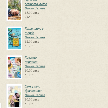
земното кълбо
Ваньо Вълчев
15,00 лв. /
7,65 €
Като шило у
торба
Ваньо Вълчев
12,00 лв. /
6,12 €
Кога ще
порасна?
Ваньо Вълчев
10,00 лв. /
5,10 €
Сексуални
бракониери
Ваньо Вълчев
10,00 лв. /
5,10 €