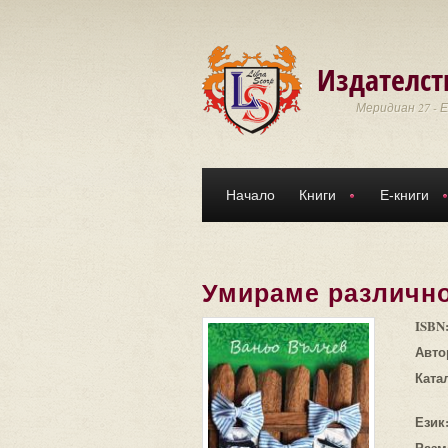
Премини към основното съдържание
Издателст
Меридиан 27 - 
Начало
Книги
Е-книги
Умираме различн
ISBN
Авто
Ката
Език
Разм