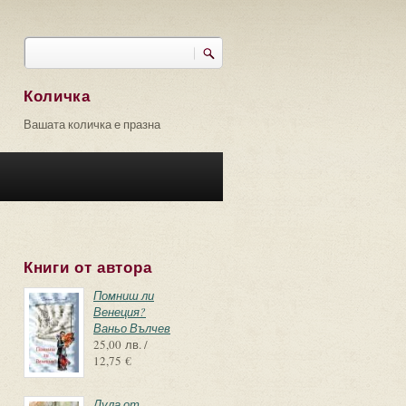
Търси
Форма за търсене
Количка
Вашата количка е празна
Книги от автора
Помниш ли
Венеция?
Ваньо Вълчев
25,00 лв. /
12,75 €
Лула от