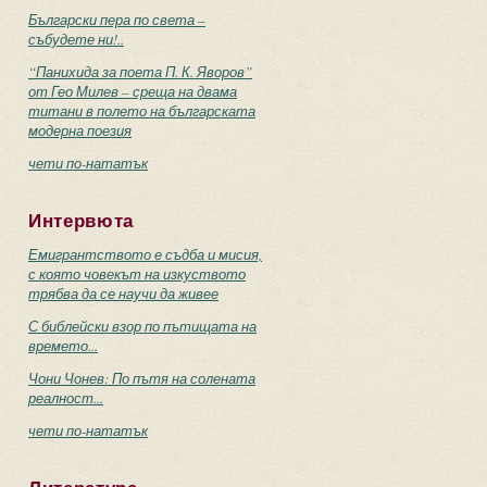
Български пера по света –
събудете ни!..
“Панихида за поета П. К. Яворов”
от Гео Милев – среща на двама
титани в полето на българската
модерна поезия
чети по-нататък
Интервюта
Емигрантството е съдба и мисия,
с която човекът на изкуството
трябва да се научи да живее
С библейски взор по пътищата на
времето...
Чони Чонев: По пътя на солената
реалност...
чети по-нататък