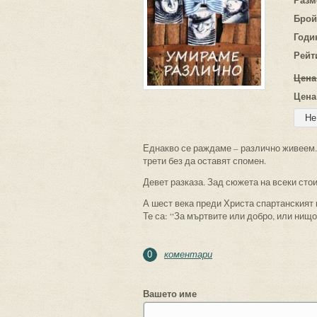
Брой
Годи
Рейт
Цена
Цена
Еднакво се раждаме – различно живеем. 
трети без да оставят спомен.
Девет разказа. Зад сюжета на всеки стои
А шест века преди Христа спартанският 
Те са: “За мъртвите или добро, или нищо
коментари
0
Вашето име