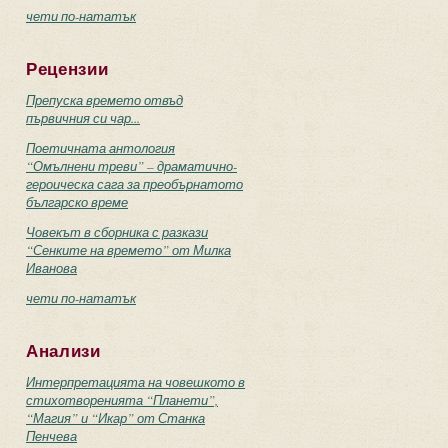
чети по-нататък
Рецензии
Препуска времето отвъд
първичния си чар...
Поетичната антология
“Омълнени треви” – драматично-
героическа сага за преобърнатото
българско време
Човекът в сборника с разкази
“Сенките на времето” от Милка
Иванова
чети по-нататък
Анализи
Интерпретацията на човешкото в
стихотворенията “Планети”,
“Магия” и “Икар” от Станка
Пенчева