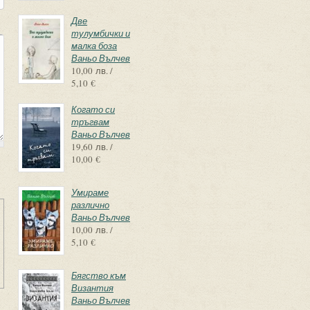
Две
тулумбички и
малка боза
Ваньо Вълчев
10,00 лв. /
5,10 €
Когато си
тръгвам
Ваньо Вълчев
19,60 лв. /
10,00 €
Умираме
различно
Ваньо Вълчев
10,00 лв. /
5,10 €
Бягство към
Византия
Ваньо Вълчев