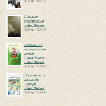
8,00 лв. / 4,08 €
т
Ангелски
грехопадения
Ваньо Вълчев
4,00 лв. / 2,04 €
Усмихвай се,
все ще ядосаш
някого
Динко Павлов
,
Ваньо Вълчев
8,00 лв. / 4,08 €
Посещенията
на съседа
Ставри
Ваньо Вълчев
8,00 лв. / 4,08 €