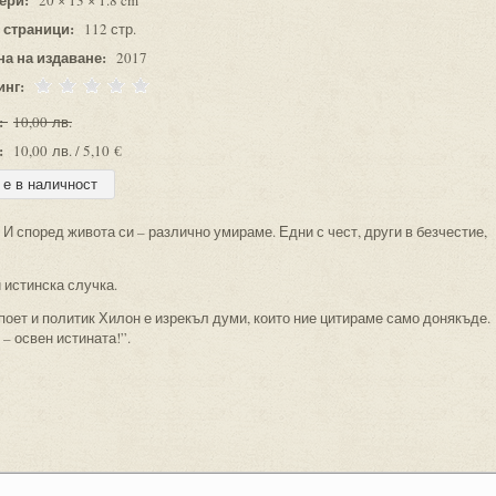
20 × 13 × 1.8 cm
 страници:
112 стр.
на на издаване:
2017
инг:
:
10,00 лв.
:
10,00 лв. / 5,10 €
И според живота си – различно умираме. Едни с чест, други в безчестие,
 истинска случка.
поет и политик Хилон е изрекъл думи, които ние цитираме само донякъде.
 – освен истината!”.