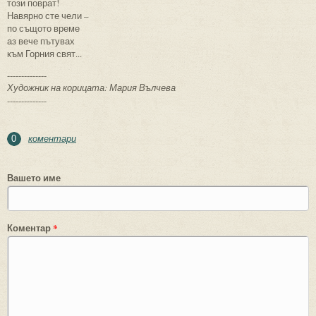
този поврат!
Навярно сте чели –
по същото време
аз вече пътувах
към Горния свят...
--------------
Художник на корицата: Мария Вълчева
--------------
коментари
0
Вашето име
Коментар
*