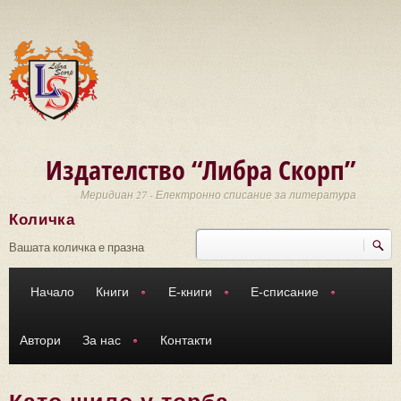
Премини към основното съдържание
Издателство “Либра Скорп”
Меридиан 27 - Електронно списание за литература
Количка
Търси
Форма за търсене
Вашата количка е празна
Начало
Книги
Е-книги
Е-списание
Автори
За нас
Контакти