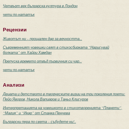
Четвърт век българска култура в Лондон
чети по-нататък
Рецензии
Животът ни – прощален дар за вечността...
Съвременният човешки свят в стихосбирката “Нарисувай
болката” от Хайри Хамдан
Препуска времето отвъд първичния си чар...
чети по-нататък
Анализи
Децата и детството в творческите визии на три поколения поети:
Пейо Яворов, Никола Вапцаров и Таньо Клисуров
Интерпретацията на човешкото в стихотворенията “Планети”,
“Магия” и “Икар” от Станка Пенчева
Български пера по света – събудете ни!..