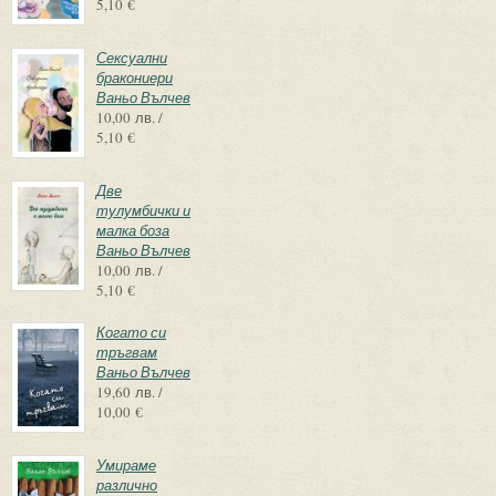
5,10 €
Сексуални
бракониери
Ваньо Вълчев
10,00 лв. /
5,10 €
Две
тулумбички и
малка боза
Ваньо Вълчев
10,00 лв. /
5,10 €
Когато си
тръгвам
Ваньо Вълчев
19,60 лв. /
10,00 €
Умираме
различно