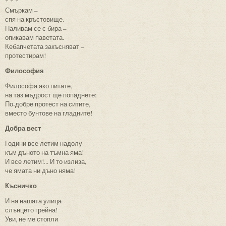
* * *
Смъркам –
спя на кръстовище.
Наливам се с бира –
опикавам паветата.
Кебапчетата закъсняват –
протестирам!
Философия
Философа ако питате,
на таз мъдрост ще попаднете:
По-добре протест на ситите,
вместо бунтове на гладните!
Добра вест
Години все летим надолу
към дъното на тъмна яма!
И все летим!... И то излиза,
че ямата ни дъно няма!
Късничко
И на нашата улица
слънцето грейна!
Уви, не ме стопли