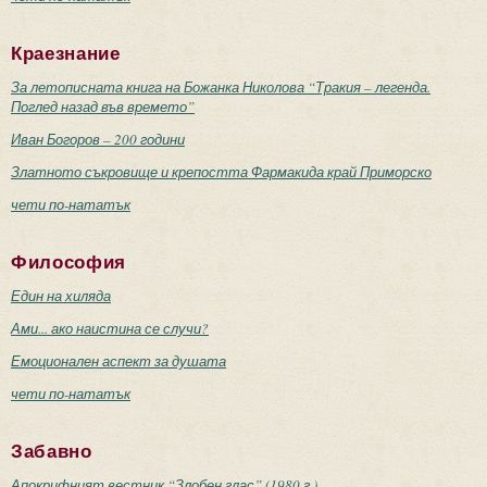
Краезнание
За летописната книга на Божанка Николова “Тракия – легенда.
Поглед назад във времето”
Иван Богоров – 200 години
Златното съкровище и крепостта Фармакида край Приморско
чети по-нататък
Философия
Един на хиляда
Ами... ако наистина се случи?
Емоционален аспект за душата
чети по-нататък
Забавно
Апокрифният вестник “Злобен глас” (1980 г.)