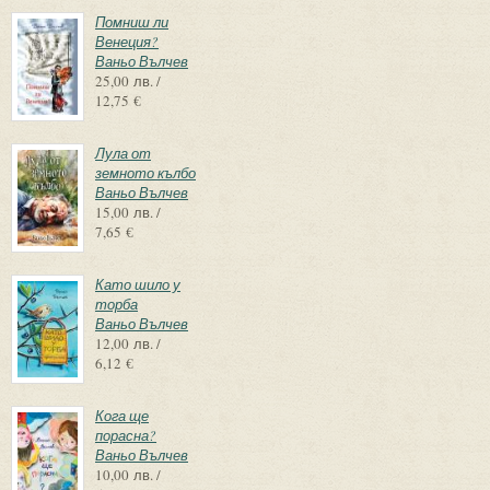
Помниш ли
Венеция?
Ваньо Вълчев
25,00 лв. /
12,75 €
Лула от
земното кълбо
Ваньо Вълчев
15,00 лв. /
7,65 €
Като шило у
торба
Ваньо Вълчев
12,00 лв. /
6,12 €
Кога ще
порасна?
Ваньо Вълчев
10,00 лв. /