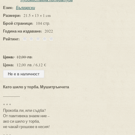
Език:
Български
Размери:
21.5 × 13 × 1 cm
Брой страници:
104 стр.
Година на издаване:
2022
Рейтинг:
Цена:
12,00 лв.
Цена:
12,00 лв. / 6,12 €
Като шило у торба. Мушитрънчета
--------------
* * *
Прокоба ли, или съдба?
От памтивека знаем ние –
ако си шило у торба,
не чакай грошове в кесия!