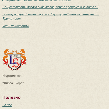
Съществуват няколко вида любов, които срещаме в живота си
“Литературни” коментари под “културни” теми в интернет –
Трета част
чети по-нататък
Издателство
“Либра Скорп”
Полезно
За нас