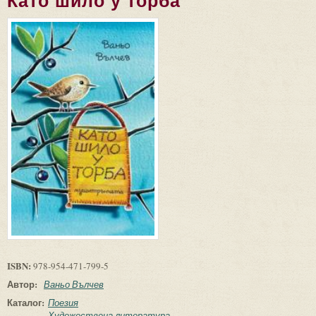
Като шило у торба
ISBN:
978-954-471-799-5
Автор:
Ваньо Вълчев
Каталог:
Поезия
Художествена литература