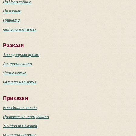
На Нова година
Не е юнак
Планети
чети по-нататък
Разкази
Три куршума време
Аз прашинката
Черна котка
чети по-нататък
Приказки
Коледната звезда
Приказка за светулката
За една песъчинка
чети по-нататък