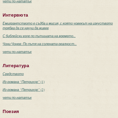
чети по-нататък
Интервюта
Емигрантството е съдба и мисия, с която човекът на изкуството
трябва да се научи да живее
С библейски взор по пътищата на времето...
Чони Чонев: По пътя на солената реалност...
чети по-нататък
Литература
Средството
Из романа “Петрихор” (1)
Из романа “Петрихор” (2)
чети по-нататък
Поезия