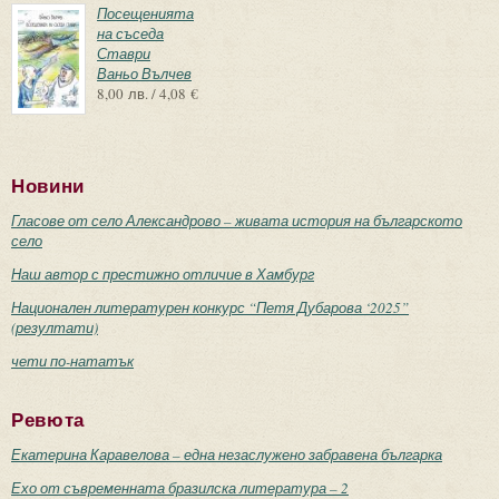
Посещенията
на съседа
Ставри
Ваньо Вълчев
8,00 лв. / 4,08 €
Новини
Гласове от село Александрово – живата история на българското
село
Наш автор с престижно отличие в Хамбург
Национален литературен конкурс “Петя Дубарова ‘2025”
(резултати)
чети по-нататък
Ревюта
Екатерина Каравелова – една незаслужено забравена българка
Ехо от съвременната бразилска литература – 2