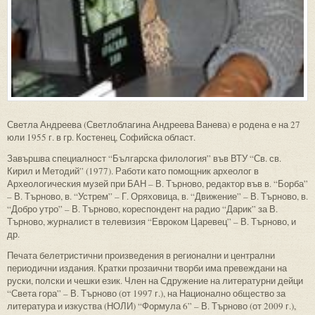
Светла Андреева (Светлоблагина Андреева Ванева) е родена е на 27
юли 1955 г. в гр. Костенец, Софийска област.
Завършва специалност “Българска филология” във ВТУ “Св. св.
Кирил и Методий” (1977). Работи като помощник археолог в
Археологическия музей при БАН – В. Търново, редактор във в. “Борба”
– В. Търново, в. “Устрем” – Г. Оряховица, в. “Движение” – В. Търново, в.
“Добро утро” – В. Търново, кореспондент на радио “Дарик” за В.
Търново, журналист в телевизия “Евроком Царевец” – В. Търново, и
др.
Печата белетристични произведения в регионални и централни
периодични издания. Кратки прозаични творби има превеждани на
руски, полски и чешки език. Член на Сдружение на литературни дейци
“Света гора” – В. Търново (от 1997 г.), на Национално общество за
литература и изкуства (НОЛИ) “Формула 6” – В. Търново (от 2009 г.),