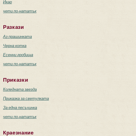
Икар
чети по-нататък
Разкази
Аз прашинката
Черна котка
Есенни гробища
чети по-нататък
Приказки
Коледната звезда
Приказка за светулката
За една песъчинка
чети по-нататък
Краезнание