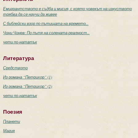
Емигрантството е съдба и мисия, с която човекът на изкуството
трябва да се научи да живее
С библейски взор по пътищата на времето...
Чони Чонев: По пътя на солената реалност...
чети по-нататък
Литература
Средството
Из романа “Петрихор” (1)
Из романа “Петрихор” (2)
чети по-нататък
Поезия
Планети
Магия