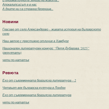
Апокалипсисът е в нас
А дните ни са странна броеница...
Новини
Гласове от село Александрово – живата история на българското
село
Наш автор с престижно отличие в Хамбург
Национален литературен конкурс “Петя Дубарова ‘2025”
(резултати)
чети по-нататък
Ревюта
Ехо от съвременната бразилска литература – 2
Четвърт век българска култура в Лондон
Ехо от съвременната бразилска литература
чети по-нататък