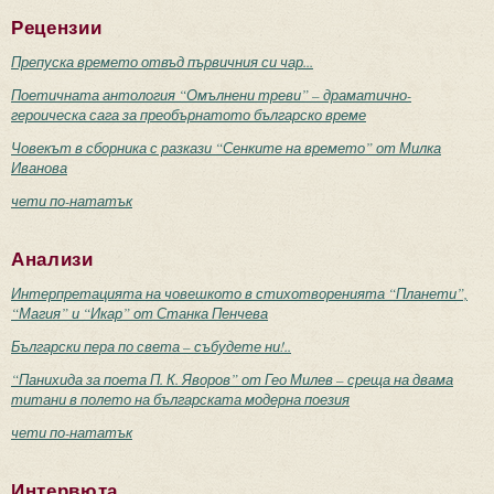
Рецензии
Препуска времето отвъд първичния си чар...
Поетичната антология “Омълнени треви” – драматично-
героическа сага за преобърнатото българско време
Човекът в сборника с разкази “Сенките на времето” от Милка
Иванова
чети по-нататък
Анализи
Интерпретацията на човешкото в стихотворенията “Планети”,
“Магия” и “Икар” от Станка Пенчева
Български пера по света – събудете ни!..
“Панихида за поета П. К. Яворов” от Гео Милев – среща на двама
титани в полето на българската модерна поезия
чети по-нататък
Интервюта