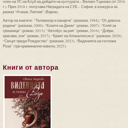
член на УС на Клуб на дейците на културата – Велико Търново (от 2016
г.). През 2018 г. получава Наградата на СУБ – София, в конкурса за
разказ “Атанас Липчев” (Варна).
Автор на книгите: “Телевизор и канарче” (разкази, 1984); “От дявола
родени” (разкази, 2000); “Козите на Джим” (роман, 2007); “Хляб за
грешници” (роман, 2013); “Автобус за рая” (роман, 2016); “Добри,
красиви, зли” (роман, 2017); “Краят на Апокалипсиса” (разкази, 2020),
“Смърт преди Рождество” (разкази, 2023), “Виденията на госпожа
Роза” (три криминални новели, 2025).
Книги от автора