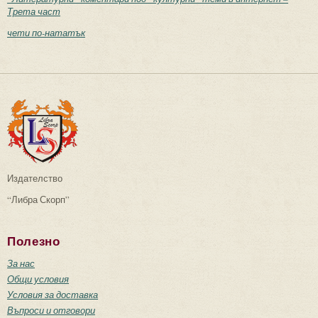
Трета част
чети по-нататък
Издателство
“Либра Скорп”
Полезно
За нас
Общи условия
Условия за доставка
Въпроси и отговори