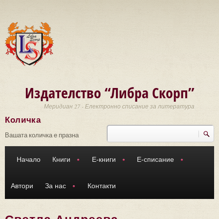
Премини към основното съдържание
Издателство “Либра Скорп”
Меридиан 27 - Електронно списание за литература
Количка
Търси
Форма за търсене
Вашата количка е празна
Начало
Книги
Е-книги
Е-списание
Автори
За нас
Контакти