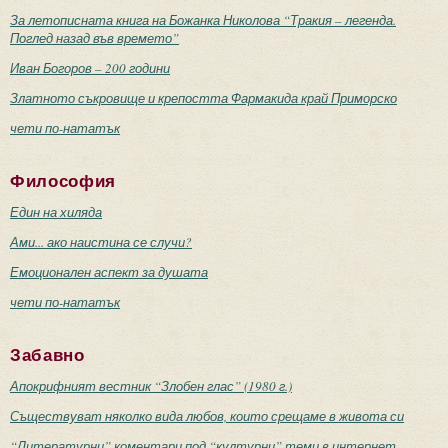
За летописната книга на Божанка Николова “Тракия – легенда.
Поглед назад във времето”
Иван Богоров – 200 години
Златното съкровище и крепостта Фармакида край Приморско
чети по-нататък
Философия
Един на хиляда
Ами... ако наистина се случи?
Емоционален аспект за душата
чети по-нататък
Забавно
Апокрифният вестник “Злобен глас” (1980 г.)
Съществуват няколко вида любов, които срещаме в живота си
“Литературни” коментари под “културни” теми в интернет –