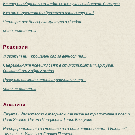
Екатерина Каравелова – една незаслужено забравена българка
Ехо от съвременната бразилска литература – 2
Четвърт век българска култура в Лондон
чети по-нататък
Рецензии
Животът ни – прощален дар за вечността...
Съвременният човешки свят в стихосбирката “Нарисувай
болката” от Хайри Хамдан
Препуска времето отвъд първичния си чар...
чети по-нататък
Анализи
Децата и детството в творческите визии на три поколения поети:
Пейо Яворов, Никола Вапцаров и Таньо Клисуров
Интерпретацията на човешкото в стихотворенията “Планети”,
“Магия” и “Икар” от Станка Пенчева