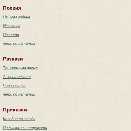
Поезия
На Нова година
Не е юнак
Планети
чети по-нататък
Разкази
Три куршума време
Аз прашинката
Черна котка
чети по-нататък
Приказки
Коледната звезда
Приказка за светулката