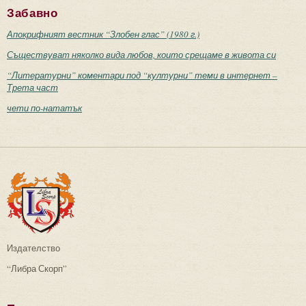
Забавно
Апокрифният вестник “Злобен глас” (1980 г.)
Съществуват няколко вида любов, които срещаме в живота си
“Литературни” коментари под “културни” теми в интернет –
Трета част
чети по-нататък
Издателство
“Либра Скорп”