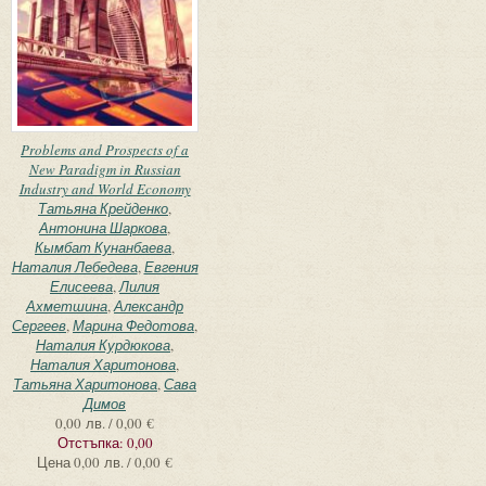
Problems and Prospects of a
New Paradigm in Russian
Industry and World Economy
Татьяна Крейденко
,
Антонина Шаркова
,
Кымбат Кунанбаева
,
Наталия Лебедева
,
Евгения
Елисеева
,
Лилия
Ахметшина
,
Александр
Сергеев
,
Марина Федотова
,
Наталия Курдюкова
,
Наталия Харитонова
,
Татьяна Харитонова
,
Сава
Димов
0,00 лв. / 0,00 €
Отстъпка:
0,00
Цена
0,00 лв. / 0,00 €