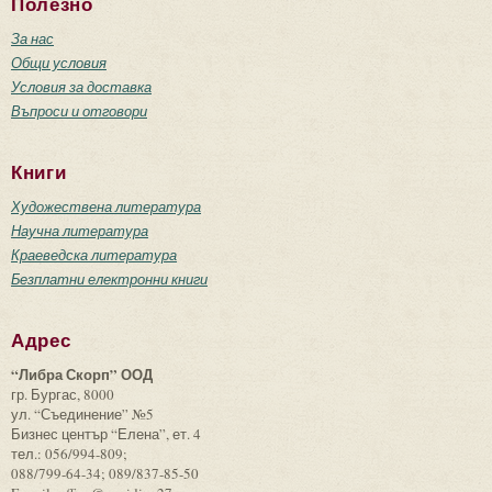
Полезно
За нас
Общи условия
Условия за доставка
Въпроси и отговори
Книги
Художествена литература
Научна литература
Краеведска литература
Безплатни електронни книги
Адрес
“Либра Скорп” ООД
гр. Бургас, 8000
ул. “Съединение” №5
Бизнес център “Елена”, ет. 4
тел.: 056/994-809;
088/799-64-34; 089/837-85-50