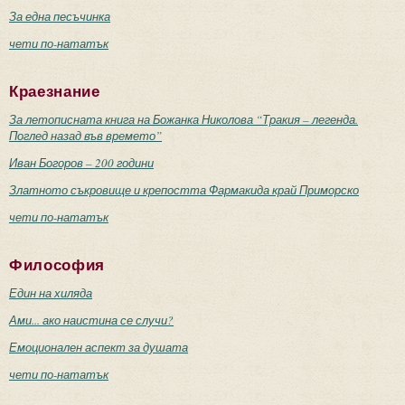
За една песъчинка
чети по-нататък
Краезнание
За летописната книга на Божанка Николова “Тракия – легенда.
Поглед назад във времето”
Иван Богоров – 200 години
Златното съкровище и крепостта Фармакида край Приморско
чети по-нататък
Философия
Един на хиляда
Ами... ако наистина се случи?
Емоционален аспект за душата
чети по-нататък