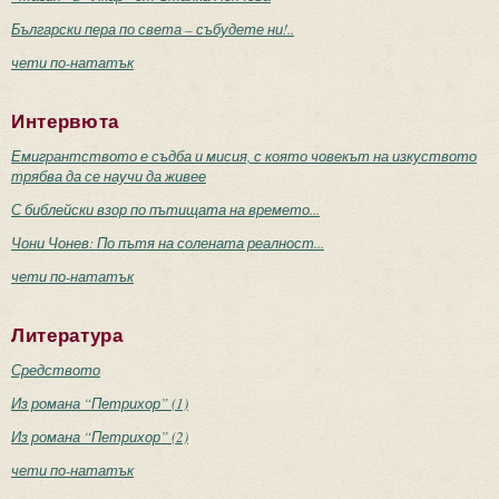
Български пера по света – събудете ни!..
чети по-нататък
Интервюта
Емигрантството е съдба и мисия, с която човекът на изкуството
трябва да се научи да живее
С библейски взор по пътищата на времето...
Чони Чонев: По пътя на солената реалност...
чети по-нататък
Литература
Средството
Из романа “Петрихор” (1)
Из романа “Петрихор” (2)
чети по-нататък