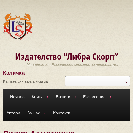
Премини към основното съдържание
Издателство “Либра Скорп”
Меридиан 27 - Електронно списание за литература
Количка
Търси
Форма за търсене
Вашата количка е празна
Начало
Книги
Е-книги
Е-списание
Автори
За нас
Контакти