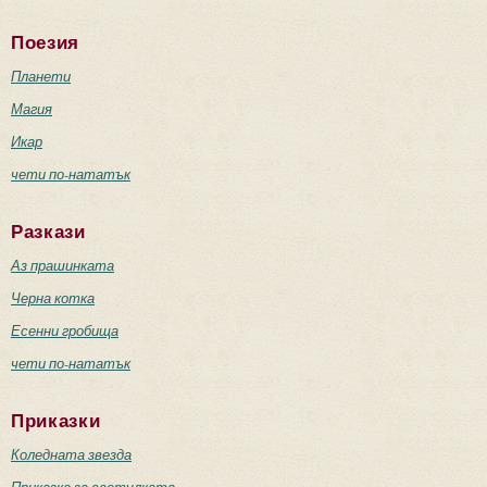
Поезия
Планети
Магия
Икар
чети по-нататък
Разкази
Аз прашинката
Черна котка
Есенни гробища
чети по-нататък
Приказки
Коледната звезда
Приказка за светулката