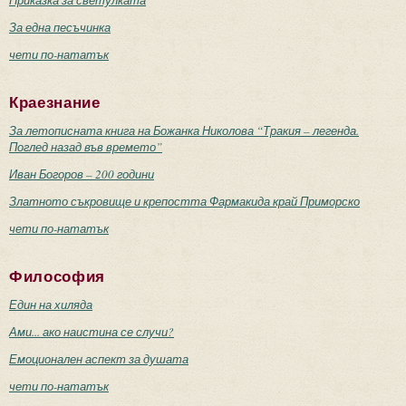
За една песъчинка
чети по-нататък
Краезнание
За летописната книга на Божанка Николова “Тракия – легенда.
Поглед назад във времето”
Иван Богоров – 200 години
Златното съкровище и крепостта Фармакида край Приморско
чети по-нататък
Философия
Един на хиляда
Ами... ако наистина се случи?
Емоционален аспект за душата
чети по-нататък