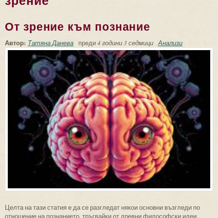
зрение
От зрение към познание
Автор:
Татяна Данева
преди
4 години 3 седмици
Анализи
Целта на тази статия е да се разгледат някои основни възгледи по
отношение на познанието, тръгвайки от древни философски идеи,