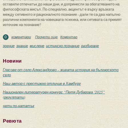
оставили отпечатък до наши дни, и допринесли за обогатяването на
философската мисъл. По-специално, акцентът е върху връзката
между сетивното и рационалното познание –дали те са два напълно
различни компонента на човешката психика, или сетивата са прекият
източник на познание?
коментари
Прочети още
about От зрение към познание
Коментар
0
зрение
знание
мислене
истинско познание
разбиране
Новини
Гласове от село Александрово – живата история на българското
село
Наш автор с престижно отличие в Хамбург
Национален литературен конкурс “Петя Дубарова ‘2025”
(резултати)
чети по-нататък
Ревюта