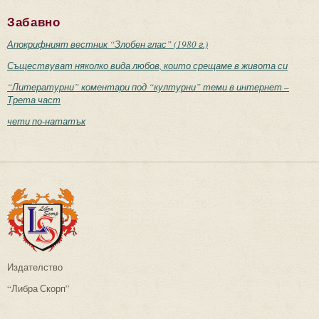
Забавно
Апокрифният вестник “Злобен глас” (1980 г.)
Съществуват няколко вида любов, които срещаме в живота си
“Литературни” коментари под “културни” теми в интернет –
Трета част
чети по-нататък
Издателство
“Либра Скорп”