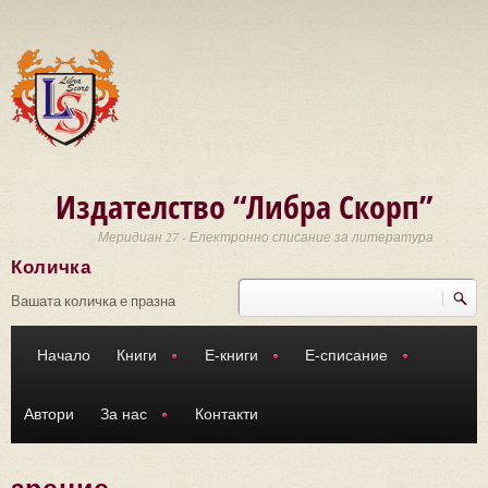
Премини към основното съдържание
Издателство “Либра Скорп”
Меридиан 27 - Електронно списание за литература
Количка
Търси
Форма за търсене
Вашата количка е празна
Начало
Книги
Е-книги
Е-списание
Автори
За нас
Контакти