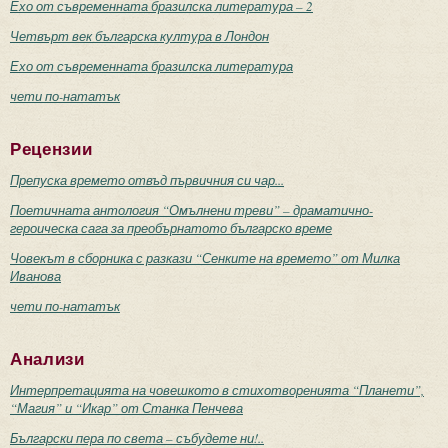
Ехо от съвременната бразилска литература – 2
Четвърт век българска култура в Лондон
Ехо от съвременната бразилска литература
чети по-нататък
Рецензии
Препуска времето отвъд първичния си чар...
Поетичната антология “Омълнени треви” – драматично-
героическа сага за преобърнатото българско време
Човекът в сборника с разкази “Сенките на времето” от Милка
Иванова
чети по-нататък
Анализи
Интерпретацията на човешкото в стихотворенията “Планети”,
“Магия” и “Икар” от Станка Пенчева
Български пера по света – събудете ни!..