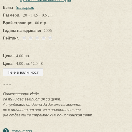
Език:
Български
Размери:
20 × 14.5 × 0.6 cm
Брой страници:
80 стр.
Година на издаване:
2006
Рейтинг:
Цена:
4,00 лв.
Цена:
4,00 лв. / 2,04 €
* * *
Оникаквеното Небе
се пъчи със землистия си цвят.
А трябваше отдавна да докаже на земята,
че е по-чисто от нея, че е по-свято от нея,
(че отдавна) се стремим към по-истинския свят.
коментари
0