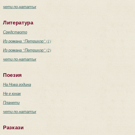
чети по-нататък
Литература
Средството
Из романа “Петрихор” (1)
Из романа “Петрихор” (2)
чети по-нататък
Поезия
На Нова година
Не е юнак
Планети
чети по-нататък
Разкази