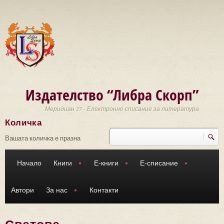
Премини към основното съдържание
Издателство “Либра Скорп”
Меридиан 27 - Електронно списание за литература
Количка
Търси
Форма за търсене
Вашата количка е празна
Начало
Книги
Е-книги
Е-списание
Автори
За нас
Контакти