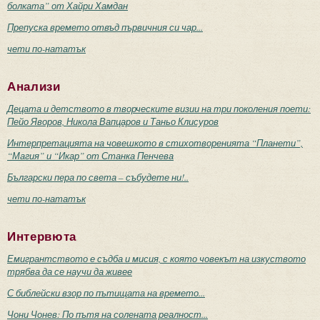
болката” от Хайри Хамдан
Препуска времето отвъд първичния си чар...
чети по-нататък
Анализи
Децата и детството в творческите визии на три поколения поети:
Пейо Яворов, Никола Вапцаров и Таньо Клисуров
Интерпретацията на човешкото в стихотворенията “Планети”,
“Магия” и “Икар” от Станка Пенчева
Български пера по света – събудете ни!..
чети по-нататък
Интервюта
Емигрантството е съдба и мисия, с която човекът на изкуството
трябва да се научи да живее
С библейски взор по пътищата на времето...
Чони Чонев: По пътя на солената реалност...