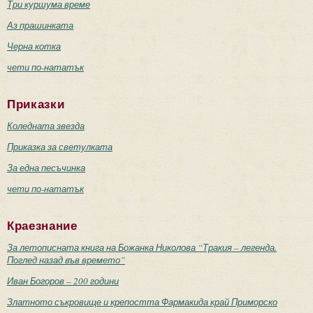
Три куршума време
Аз прашинката
Черна котка
чети по-нататък
Приказки
Коледната звезда
Приказка за светулката
За една песъчинка
чети по-нататък
Краезнание
За летописната книга на Божанка Николова “Тракия – легенда.
Поглед назад във времето”
Иван Богоров – 200 години
Златното съкровище и крепостта Фармакида край Приморско