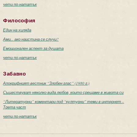
чети по-нататък
Философия
Един на хиляда
Ами... ако наистина се случи?
Емоционален аспект за душата
чети по-нататък
Забавно
Апокрифният вестник “Злобен глас” (1980 г.)
Съществуват няколко вида любов, които срещаме в живота си
“Литературни” коментари под “културни” теми в интернет –
Трета част
чети по-нататък