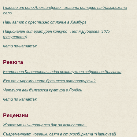
Гласове от село Александрово – живата история на българското
село
Наш автор с престижно отличие в Хамбург
Национален литературен конкурс “Петя Дубарова ‘2025”
(резултати)
чети по-нататък
Ревюта
Екатерина Каравелова – една незаслужено забравена българка
Ехо от съвременната бразилска литература – 2
Четвърт век българска култура в Лондон
чети по-нататък
Рецензии
Животът ни – прощален дар за вечността...
Съвременният човешки свят в стихосбирката “Нарисувай