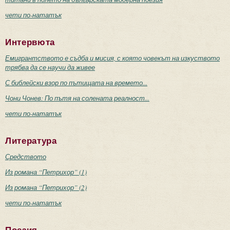
чети по-нататък
Интервюта
Емигрантството е съдба и мисия, с която човекът на изкуството
трябва да се научи да живее
С библейски взор по пътищата на времето...
Чони Чонев: По пътя на солената реалност...
чети по-нататък
Литература
Средството
Из романа “Петрихор” (1)
Из романа “Петрихор” (2)
чети по-нататък