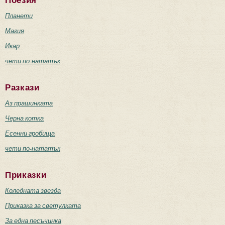
Поезия
Планети
Магия
Икар
чети по-нататък
Разкази
Аз прашинката
Черна котка
Есенни гробища
чети по-нататък
Приказки
Коледната звезда
Приказка за светулката
За една песъчинка