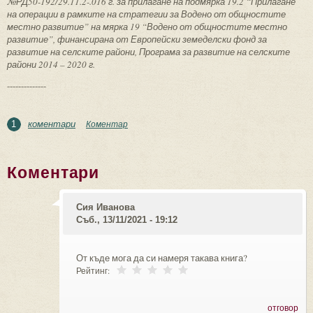
№РД50-192/29.11.2-.016 г. за прилагане на подмярка 19.2 “Прилагане
на операции в рамките на стратегии за Водено от общностите
местно развитие” на мярка 19 “Водено от общностите местно
развитие”, финансирана от Европейски земеделски фонд за
развитие на селските райони, Програма за развитие на селските
райони 2014 – 2020 г.
--------------
коментари
Коментар
1
Коментари
Сия Иванова
Съб., 13/11/2021 - 19:12
От къде мога да си намеря такава книга?
Рейтинг:
отговор