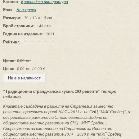
Каталог:
Краеведска литература
Език:
Български
Размери:
20 × 13 × 1.5 cm
Брой страници:
148 стр.
Година на издаване:
2021
Рейтинг:
Цена:
0,00 лв.
Цена:
0,00 лв. / 0,00 €
“Традиционна странджанска кухня. 203 рецепти”
(второ
издание)
Книгата е създадена в рамките на Стратегия за местно
развитие, програмен период 2007 – 2013 г. на СНЦ “МИГ Средец”, и
се преиздава в рамките на Стратегията за Водено от
общностите местно развитие на СНЦ “МИГ Средец”,
Споразумение за изпълнение на Стратегия за Водено от
общностите местно развитие 2014 – 2020 г. на “МИГ Средец”