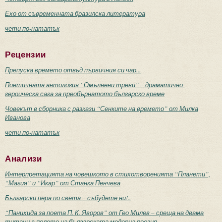
Ехо от съвременната бразилска литература
чети по-нататък
Рецензии
Препуска времето отвъд първичния си чар...
Поетичната антология “Омълнени треви” – драматично-
героическа сага за преобърнатото българско време
Човекът в сборника с разкази “Сенките на времето” от Милка
Иванова
чети по-нататък
Анализи
Интерпретацията на човешкото в стихотворенията “Планети”,
“Магия” и “Икар” от Станка Пенчева
Български пера по света – събудете ни!..
“Панихида за поета П. К. Яворов” от Гео Милев – среща на двама
титани в полето на българската модерна поезия