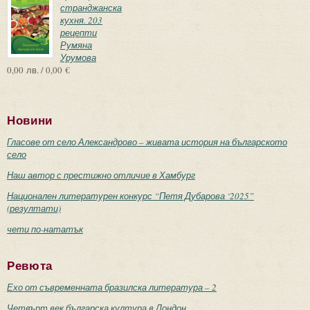
странджанска
кухня. 203
рецепти
Румяна
Урумова
0,00 лв. / 0,00 €
Новини
Гласове от село Александрово – живата история на българското
село
Наш автор с престижно отличие в Хамбург
Национален литературен конкурс “Петя Дубарова ‘2025”
(резултати)
чети по-нататък
Ревюта
Ехо от съвременната бразилска литература – 2
Четвърт век българска култура в Лондон