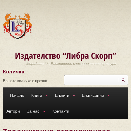
Премини към основното съдържание
Издателство “Либра Скорп”
Меридиан 27 - Електронно списание за литература
Количка
Търси
Форма за търсене
Вашата количка е празна
Начало
Книги
Е-книги
Е-списание
Автори
За нас
Контакти