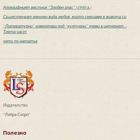
Апокрифният вестник “Злобен глас” (1980 г.)
Съществуват няколко вида любов, които срещаме в живота си
“Литературни” коментари под “културни” теми в интернет –
Трета част
чети по-нататък
Издателство
“Либра Скорп”
Полезно