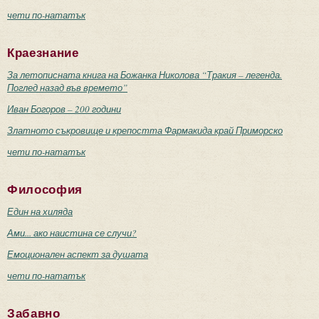
чети по-нататък
Краезнание
За летописната книга на Божанка Николова “Тракия – легенда.
Поглед назад във времето”
Иван Богоров – 200 години
Златното съкровище и крепостта Фармакида край Приморско
чети по-нататък
Философия
Един на хиляда
Ами... ако наистина се случи?
Емоционален аспект за душата
чети по-нататък
Забавно