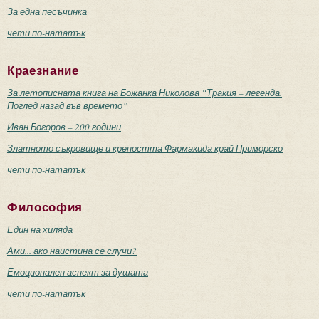
За една песъчинка
чети по-нататък
Краезнание
За летописната книга на Божанка Николова “Тракия – легенда.
Поглед назад във времето”
Иван Богоров – 200 години
Златното съкровище и крепостта Фармакида край Приморско
чети по-нататък
Философия
Един на хиляда
Ами... ако наистина се случи?
Емоционален аспект за душата
чети по-нататък