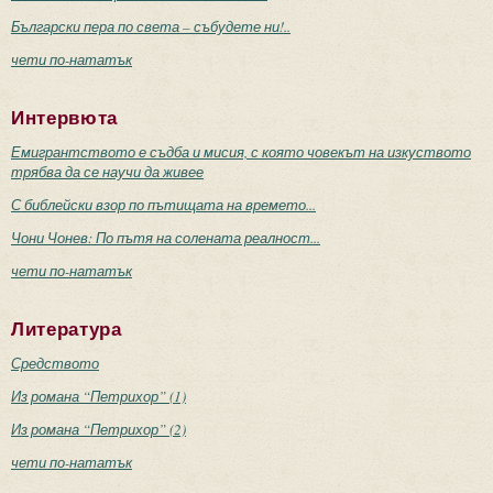
Български пера по света – събудете ни!..
чети по-нататък
Интервюта
Емигрантството е съдба и мисия, с която човекът на изкуството
трябва да се научи да живее
С библейски взор по пътищата на времето...
Чони Чонев: По пътя на солената реалност...
чети по-нататък
Литература
Средството
Из романа “Петрихор” (1)
Из романа “Петрихор” (2)
чети по-нататък