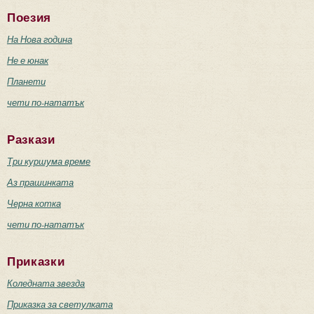
Поезия
На Нова година
Не е юнак
Планети
чети по-нататък
Разкази
Три куршума време
Аз прашинката
Черна котка
чети по-нататък
Приказки
Коледната звезда
Приказка за светулката