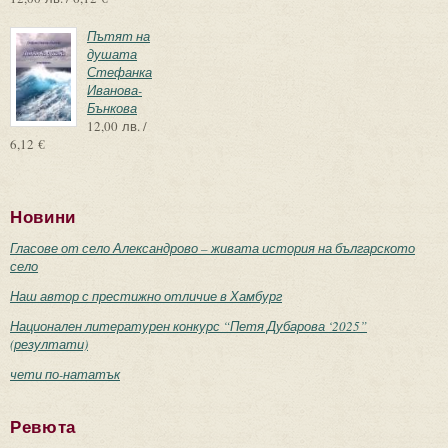
Пътят на
душата
Стефанка
Иванова-
Бънкова
12,00 лв. /
6,12 €
Новини
Гласове от село Александрово – живата история на българското
село
Наш автор с престижно отличие в Хамбург
Национален литературен конкурс “Петя Дубарова ‘2025”
(резултати)
чети по-нататък
Ревюта