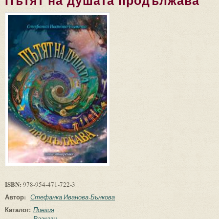
Пътят на душата продължава
ISBN:
978-954-471-722-3
Автор:
Стефанка Иванова-Бънкова
Каталог:
Поезия
Разкази