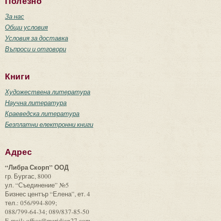
Полезно
За нас
Общи условия
Условия за доставка
Въпроси и отговори
Книги
Художествена литература
Научна литература
Краеведска литература
Безплатни електронни книги
Адрес
“Либра Скорп” ООД
гр. Бургас, 8000
ул. “Съединение” №5
Бизнес център “Елена”, ет. 4
тел.: 056/994-809;
088/799-64-34; 089/837-85-50
E-mail: office@meridian27.com