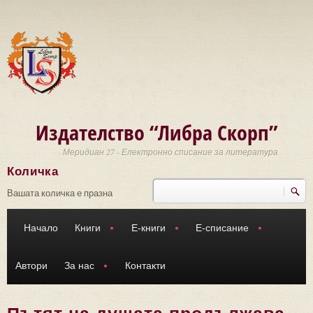
Премини към основното съдържание
Издателство “Либра Скорп”
Меридиан 27 - Електронно списание за литература
Количка
Търси
Форма за търсене
Вашата количка е празна
Начало
Книги
Е-книги
Е-списание
Автори
За нас
Контакти