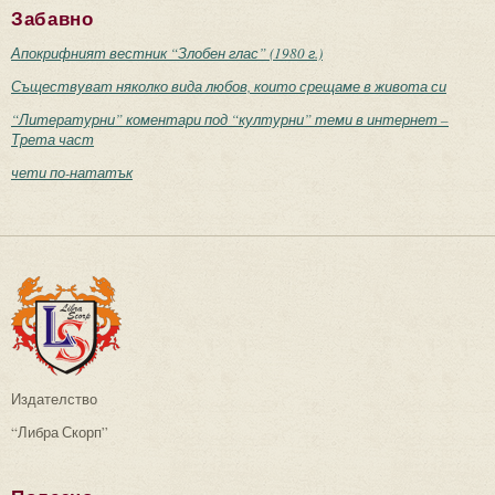
Забавно
Апокрифният вестник “Злобен глас” (1980 г.)
Съществуват няколко вида любов, които срещаме в живота си
“Литературни” коментари под “културни” теми в интернет –
Трета част
чети по-нататък
Издателство
“Либра Скорп”