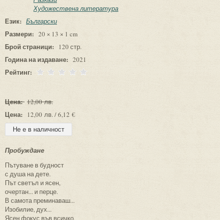
Художествена литература
Език:
Български
Размери:
20 × 13 × 1 cm
Брой страници:
120 стр.
Година на издаване:
2021
Рейтинг:
Цена:
12,00 лв.
Цена:
12,00 лв. / 6,12 €
Пробуждане
Пътуване в будност
с душа на дете.
Път светъл и ясен,
очертан... и перце.
В самота преминаваш...
Изобилие, дух...
Ясен фокус във всичко,