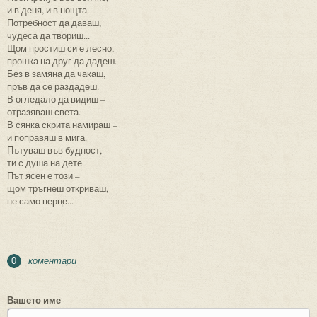
и в деня, и в нощта.
Потребност да даваш,
чудеса да твориш...
Щом простиш си е лесно,
прошка на друг да дадеш.
Без в замяна да чакаш,
пръв да се раздадеш.
В огледало да видиш –
отразяваш света.
В сянка скрита намираш –
и поправяш в мига.
Пътуваш във будност,
ти с душа на дете.
Път ясен е този –
щом тръгнеш откриваш,
не само перце...
------------
коментари
0
Вашето име