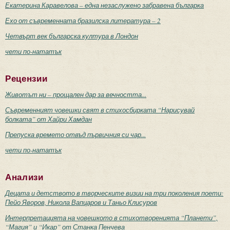
Екатерина Каравелова – една незаслужено забравена българка
Ехо от съвременната бразилска литература – 2
Четвърт век българска култура в Лондон
чети по-нататък
Рецензии
Животът ни – прощален дар за вечността...
Съвременният човешки свят в стихосбирката “Нарисувай
болката” от Хайри Хамдан
Препуска времето отвъд първичния си чар...
чети по-нататък
Анализи
Децата и детството в творческите визии на три поколения поети:
Пейо Яворов, Никола Вапцаров и Таньо Клисуров
Интерпретацията на човешкото в стихотворенията “Планети”,
“Магия” и “Икар” от Станка Пенчева