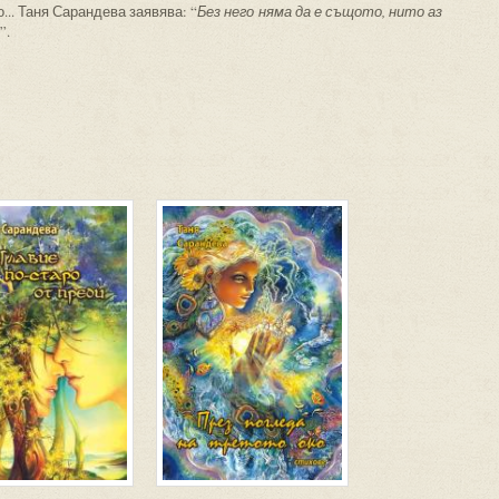
... Таня Сарандева заявява: “
Без него няма да е същото, нито аз
”.