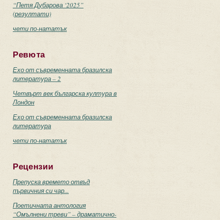
“Петя Дубарова ‘2025”
(резултати)
чети по-нататък
Ревюта
Ехо от съвременната бразилска
литература – 2
Четвърт век българска култура в
Лондон
Ехо от съвременната бразилска
литература
чети по-нататък
Рецензии
Препуска времето отвъд
първичния си чар...
Поетичната антология
“Омълнени треви” – драматично-