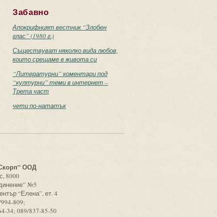
Забавно
Апокрифният вестник “Злобен
глас” (1980 г.)
Съществуват няколко вида любов,
които срещаме в живота си
“Литературни” коментари под
“културни” теми в интернет –
Трета част
чети по-нататък
с
Скорп” ООД
с, 8000
единение” №5
ентър “Елена”, ет. 4
/994-809;
64-34; 089/837-85-50