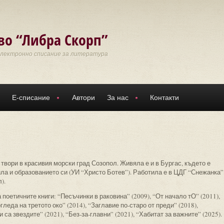
во “Либра Скорп”
Електронно списание за литература
Е-списание
Автори
За нас
Контакти
твори в красивия морски град Созопол. Живяла е и в Бургас, където е
ла и образованието си (УИ “Христо Ботев”). Работила е в ЦДГ “Снежанка”
).
 поетичните книги: “Песъчинки в раковина” (2009), “От начало тО” (2011),
гледа на третото око” (2014), “Заглавие по-старо от преди” (2018),
 са звездите” (2021), “Без-за-главни” (2021), “Хабитат за важните” (2025).