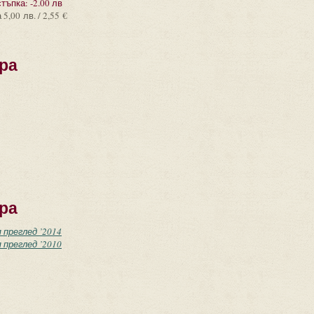
тъпка:
-2.00 лв
а
5,00 лв. / 2,55 €
ра
ра
 преглед ’2014
 преглед ’2010