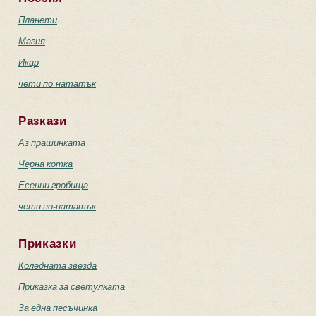
Планети
Магия
Икар
чети по-нататък
Разкази
Аз прашинката
Черна котка
Есенни гробища
чети по-нататък
Приказки
Коледната звезда
Приказка за светулката
За една песъчинка