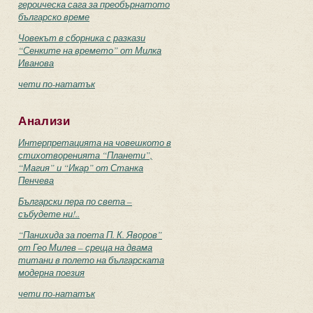
героическа сага за преобърнатото
българско време
Човекът в сборника с разкази
“Сенките на времето” от Милка
Иванова
чети по-нататък
Анализи
Интерпретацията на човешкото в
стихотворенията “Планети”,
“Магия” и “Икар” от Станка
Пенчева
Български пера по света –
събудете ни!..
“Панихида за поета П. К. Яворов”
от Гео Милев – среща на двама
титани в полето на българската
модерна поезия
чети по-нататък