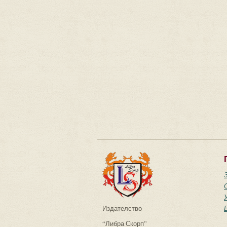
Издателство
“Либра Скорп”