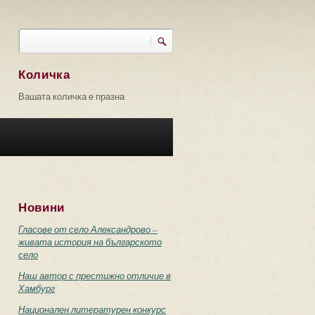
Търси
Форма за търсене
Количка
Вашата количка е празна
Новини
Гласове от село Александрово –
живата история на българското
село
Наш автор с престижно отличие в
Хамбург
Национален литературен конкурс