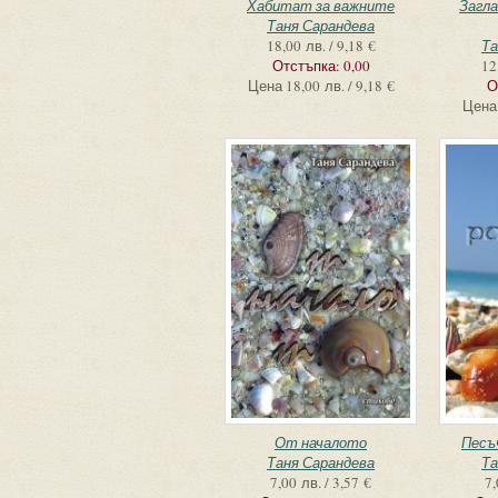
Хабитат за важните
Загла
Таня Сарандева
18,00 лв. / 9,18 €
Та
Отстъпка:
0,00
12
Цена
18,00 лв. / 9,18 €
О
Цена
От началото
Песъ
Таня Сарандева
Та
7,00 лв. / 3,57 €
7,