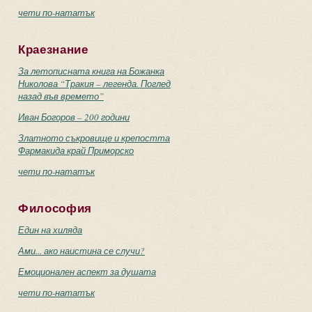
чети по-нататък
Краезнание
За летописната книга на Божанка
Николова “Тракия – легенда. Поглед
назад във времето”
Иван Богоров – 200 години
Златното съкровище и крепостта
Фармакида край Приморско
чети по-нататък
Философия
Един на хиляда
Ами... ако наистина се случи?
Емоционален аспект за душата
чети по-нататък