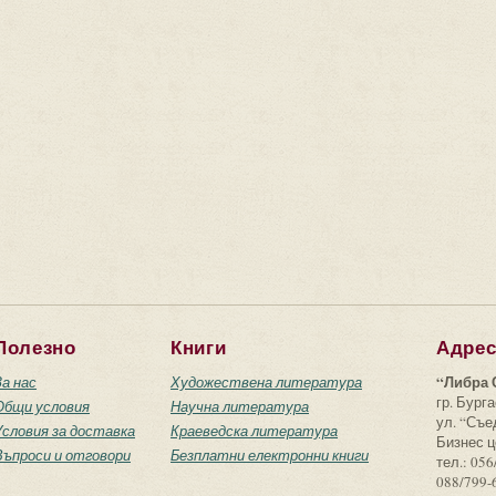
Полезно
Книги
Адре
“Либра 
За нас
Художествена литература
гр. Бурга
Общи условия
Научна литература
ул. “Съ
Условия за доставка
Краеведска литература
Бизнес ц
Въпроси и отговори
Безплатни електронни книги
тел.: 056
088/799-