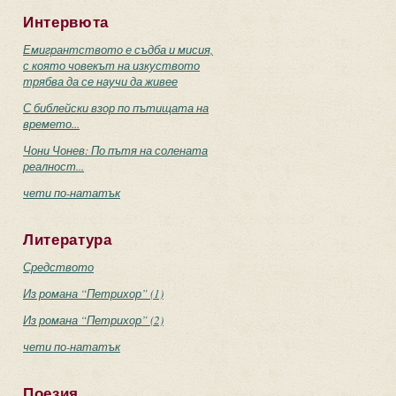
Интервюта
Емигрантството е съдба и мисия,
с която човекът на изкуството
трябва да се научи да живее
С библейски взор по пътищата на
времето...
Чони Чонев: По пътя на солената
реалност...
чети по-нататък
Литература
Средството
Из романа “Петрихор” (1)
Из романа “Петрихор” (2)
чети по-нататък
Поезия