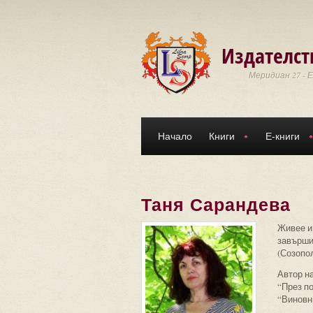
Премини към основното съдържание
Издателст
Меридиан 27 - 
Начало
Книги
Е-книги
Таня Сарандева
Живее и 
завърши
(Созопол
Автор на
“През по
“Виновни