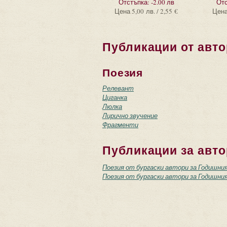
Отстъпка:
-2.00 лв
Отс
Цена
5,00 лв. / 2,55 €
Цен
Публикации от авто
Поезия
Релевант
Циганка
Люлка
Лирично звучение
Фрагменти
Публикации за авто
Поезия от бургаски автори за Годишния
Поезия от бургаски автори за Годишния