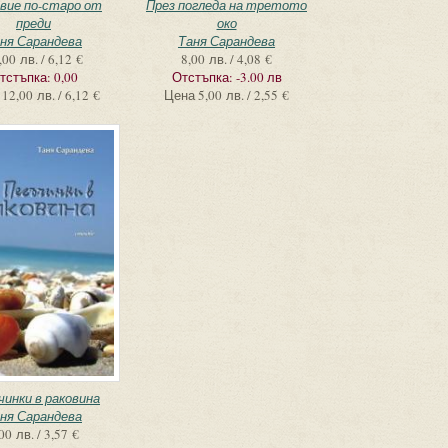
вие по-старо от
През погледа на третото
преди
око
ня Сарандева
Таня Сарандева
,00 лв. / 6,12 €
8,00 лв. / 4,08 €
тстъпка:
0,00
Отстъпка:
-3.00 лв
12,00 лв. / 6,12 €
Цена
5,00 лв. / 2,55 €
чинки в раковина
ня Сарандева
00 лв. / 3,57 €