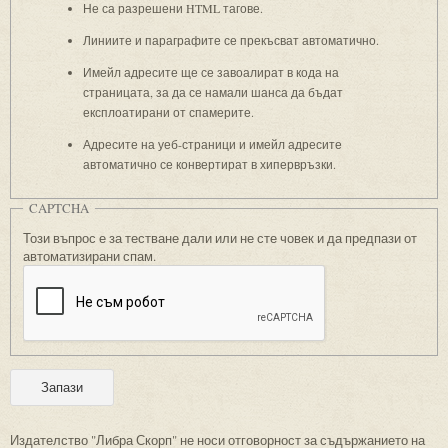
Не са разрешени HTML тагове.
Линиите и параграфите се прекъсват автоматично.
Имейл адресите ще се завоалират в кода на
страницата, за да се намали шанса да бъдат
експлоатирани от спамерите.
Адресите на уеб-страници и имейл адресите
автоматично се конвертират в хипервръзки.
CAPTCHA
Този въпрос е за тестване дали или не сте човек и да предпази от
автоматизирани спам.
Издателство "Либра Скорп" не носи отговорност за съдържанието на