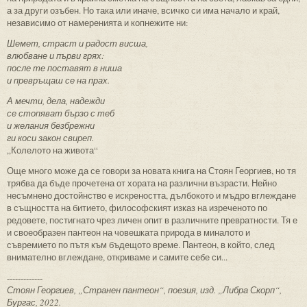
а за други озъбен. Но така или иначе, всичко си има начало и край,
независимо от намеренията и копнежите ни:
Шемет, страст и радост висша,
влюбване и първи грях:
после те поставят в ниша
и превръщаш се на прах.
А мечти, дела, надежди
се стопяват бързо с теб
и желания безбрежни
ги коси закон свиреп.
„Колелото на живота“
Още много може да се говори за новата книга на Стоян Георгиев, но тя
трябва да бъде прочетена от хората на различни възрасти. Нейно
несъмнено достойнство е искреността, дълбокото и мъдро вглеждане
в същността на битието, философският изказ на изреченото по
редовете, постигнато чрез личен опит в различните превратности. Тя е
и своеобразен пантеон на човешката природа в миналото и
съвремието по пътя към бъдещото време. Пантеон, в който, след
внимателно вглеждане, откриваме и самите себе си...
-------------
Стоян Георгиев, „Странен пантеон“, поезия, изд. „Либра Скорп“,
Бургас, 2022.