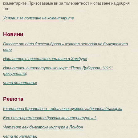
коментарите. Призоваваме ви за толерантност и спазване на добрия
тон.
Условия за ползване на коментарите
Новини
Гласове от село Александрово – живата история на българското
село
Наш автор с престижно отличие в Хамбург
Национален литературен конкурс “Петя Дубарова ‘2025”
(резултати)
чети по-нататък
Ревюта
Екатерина Каравелова – една незаслужено забравена българка
Ехо от съвременната бразилска литература – 2
Четвърт век българска култура в Лондон
чети по-нататък