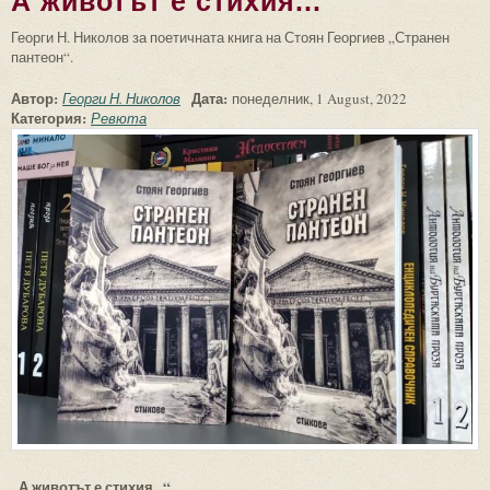
А животът е стихия...
Георги Н. Николов за поетичната книга на Стоян Георгиев „Странен
пантеон“.
Автор:
Дата:
Георги Н. Николов
понеделник, 1 August, 2022
Категория:
Ревюта
„А животът е стихия...“