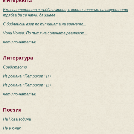
Интервюта
Емигрантството е съдба и мисия, с която човекът на изкуството
трябва да се научи да живее
С библейски взор по пътищата на времето...
Чони Чонев: По пътя на солената реалност...
чети по-нататък
Литература
Средството
Из романа “Петрихор” (1)
Из романа “Петрихор” (2)
чети по-нататък
Поезия
На Нова година
Не е юнак