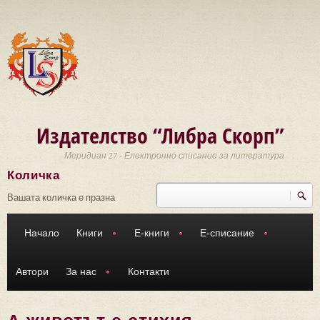
Премини към основното съдържание
Издателство “Либра Скорп”
Меридиан 27 - Електронно списание за литература
Количка
Търси
Форма за търсене
Вашата количка е празна
Начало
Книги
Е-книги
Е-списание
Автори
За нас
Контакти