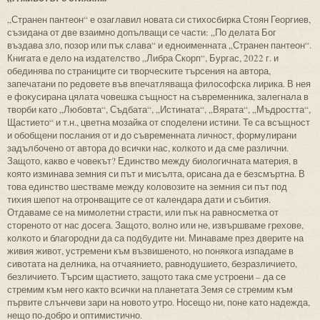
„Странен пантеон“ е озаглавил новата си стихосбирка Стоян Георгиев,
съзидана от две взаимно допълващи се части: „По делата Бог
въздава зло, позор или пък слава“ и едноименната „Странен пантеон“.
Книгата е дело на издателство „Либра Скорп“, Бургас, 2022 г. и
обединява по страниците си творческите търсения на автора,
запечатани по редовете във впечатляваща философска лирика. В нея
е фокусирана цялата човешка същност на съвременника, залегнала в
творби като „Любовта“, Съдбата“, „Истината“, „Вярата“, „Мъдростта“,
Щастието“ и т.н., цветна мозайка от споделени истини. Те са всъщност
и обобщени послания от и до съвременната личност, формулирани
задълбочено от автора до всички нас, колкото и да сме различни.
Защото, какво е човекът? Единство между биологичната материя, в
която изминава земния си път и мисълта, орисана да е безсмъртна. В
това единство шестваме между коловозите на земния си път под
тихия шепот на отронващите се от календара дати и събития.
Отдаваме се на мимолетни страсти, или пък на равносметка от
стореното от нас досега. Защото, волно или не, извършваме грехове,
колкото и благородни да са подбудите ни. Минаваме през дверите на
живия живот, устремени към възвишеното, но понякога изпадаме в
сивотата на делника, на отчаянието, равнодушието, безразличието,
безличието. Търсим щастието, защото така сме устроени – да се
стремим към него както всички на планетата Земя се стремим към
първите слънчеви зари на новото утро. Носещо ни, поне като надежда,
нещо по-добро и оптимистично.