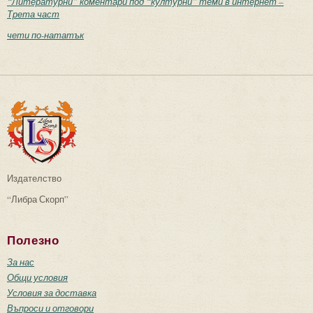
“Литературни” коментари под “културни” теми в интернет –
Трета част
чети по-нататък
Издателство
“Либра Скорп”
Полезно
За нас
Общи условия
Условия за доставка
Въпроси и отговори