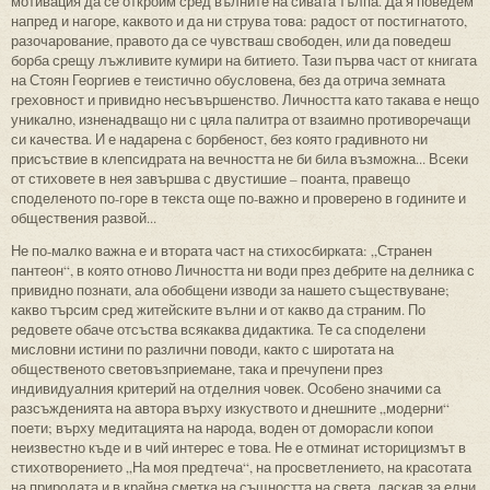
мотивация да се откроим сред вълните на сивата тълпа. Да я поведем
напред и нагоре, каквото и да ни струва това: радост от постигнатото,
разочарование, правото да се чувстваш свободен, или да поведеш
борба срещу лъжливите кумири на битието. Тази първа част от книгата
на Стоян Георгиев е теистично обусловена, без да отрича земната
греховност и привидно несъвършенство. Личността като такава е нещо
уникално, изненадващо ни с цяла палитра от взаимно противоречащи
си качества. И е надарена с борбеност, без която градивното ни
присъствие в клепсидрата на вечността не би била възможна... Всеки
от стиховете в нея завършва с двустишие – поанта, правещо
споделеното по-горе в текста още по-важно и проверено в годините и
обществения развой...
Не по-малко важна е и втората част на стихосбирката: „Странен
пантеон“, в която отново Личността ни води през дебрите на делника с
привидно познати, ала обобщени изводи за нашето съществуване;
какво търсим сред житейските вълни и от какво да страним. По
редовете обаче отсъства всякаква дидактика. Те са споделени
мисловни истини по различни поводи, както с широтата на
общественото световъзприемане, така и пречупени през
индивидуалния критерий на отделния човек. Особено значими са
разсъжденията на автора върху изкуството и днешните „модерни“
поети; върху медитацията на народа, воден от доморасли копои
неизвестно къде и в чий интерес е това. Не е отминат историцизмът в
стихотворението „На моя предтеча“, на просветлението, на красотата
на природата и в крайна сметка на същността на света, ласкав за едни,