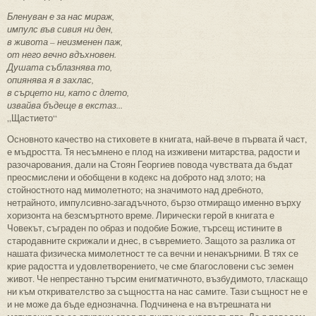
Бленуван е за нас мираж,
импулс във сивия ни ден,
в живота – неизменен паж,
от него вечно вдъхновен.
Душата съблазнява то,
опиянява я в захлас,
в сърцето ни, като с длето,
извайва бъдеще в екстаз...
„Щастието“
Основното качество на стиховете в книгата, най-вече в първата й част,
е мъдростта. Тя несъмнено е плод на изживени митарства, радости и
разочарования, дали на Стоян Георгиев повода чувствата да бъдат
преосмислени и обобщени в кодекс на доброто над злото; на
стойностното над мимолетното; на значимото над дребното,
нетрайното, импулсивно-загадъчното, бързо отмиращо именно върху
хоризонта на безсмъртното време. Лирически герой в книгата е
Човекът, съграден по образ и подобие Божие, търсещ истините в
стародавните скрижали и днес, в съвремието. Защото за разлика от
нашата физическа мимолетност те са вечни и ненакърними. В тях се
крие радостта и удовлетворението, че сме благословени със земен
живот. Че непрестанно търсим енигматичното, възбудимото, тласкащо
ни към откривателство за същността на нас самите. Тази същност не е
и не може да бъде еднозначна. Подчинена е на вътрешната ни