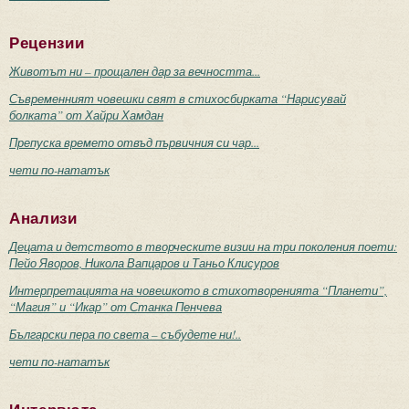
Рецензии
Животът ни – прощален дар за вечността...
Съвременният човешки свят в стихосбирката “Нарисувай
болката” от Хайри Хамдан
Препуска времето отвъд първичния си чар...
чети по-нататък
Анализи
Децата и детството в творческите визии на три поколения поети:
Пейо Яворов, Никола Вапцаров и Таньо Клисуров
Интерпретацията на човешкото в стихотворенията “Планети”,
“Магия” и “Икар” от Станка Пенчева
Български пера по света – събудете ни!..
чети по-нататък