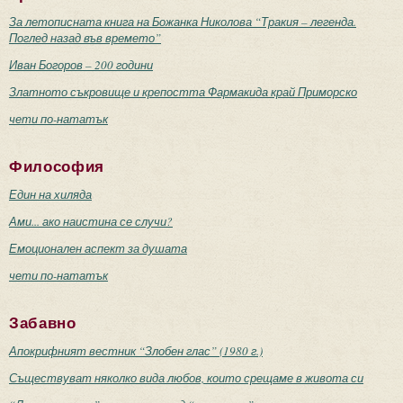
За летописната книга на Божанка Николова “Тракия – легенда.
Поглед назад във времето”
Иван Богоров – 200 години
Златното съкровище и крепостта Фармакида край Приморско
чети по-нататък
Философия
Един на хиляда
Ами... ако наистина се случи?
Емоционален аспект за душата
чети по-нататък
Забавно
Апокрифният вестник “Злобен глас” (1980 г.)
Съществуват няколко вида любов, които срещаме в живота си