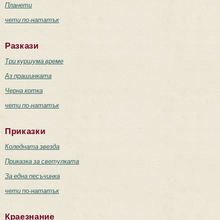
Планети
чети по-нататък
Разкази
Три куршума време
Аз прашинката
Черна котка
чети по-нататък
Приказки
Коледната звезда
Приказка за светулката
За една песъчинка
чети по-нататък
Краезнание