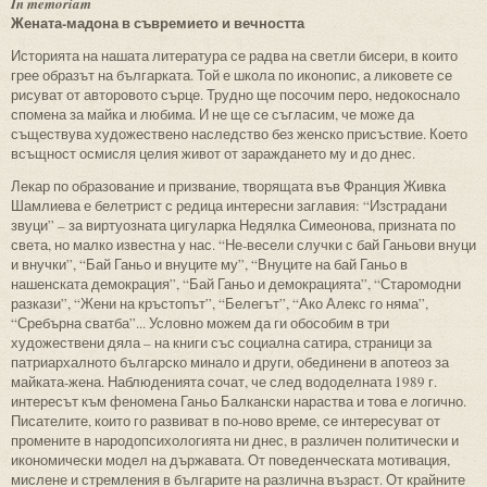
In memoriam
Жената-мадона в съвремието и вечността
Историята на нашата литература се радва на светли бисери, в които
грее образът на българката. Той е школа по иконопис, а ликовете се
рисуват от авторовото сърце. Трудно ще посочим перо, недокоснало
спомена за майка и любима. И не ще се съгласим, че може да
съществува художествено наследство без женско присъствие. Което
всъщност осмисля целия живот от зараждането му и до днес.
Лекар по образование и призвание, творящата във Франция Живка
Шамлиева е белетрист с редица интересни заглавия: “Изстрадани
звуци” – за виртуозната цигуларка Недялка Симеонова, призната по
света, но малко известна у нас. “Не-весели случки с бай Ганьови внуци
и внучки”, “Бай Ганьо и внуците му”, “Внуците на бай Ганьо в
нашенската демокрация”, “Бай Ганьо и демокрацията”, “Старомодни
разкази”, “Жени на кръстопът”, “Белегът”, “Ако Алекс го няма”,
“Сребърна сватба”... Условно можем да ги обособим в три
художествени дяла – на книги със социална сатира, страници за
патриархалното българско минало и други, обединени в апотеоз за
майката-жена. Наблюденията сочат, че след вододелната 1989 г.
интересът към феномена Ганьо Балкански нараства и това е логично.
Писателите, които го развиват в по-ново време, се интересуват от
промените в народопсихологията ни днес, в различен политически и
икономически модел на държавата. От поведенческата мотивация,
мислене и стремления в българите на различна възраст. От крайните