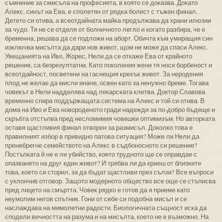
съмнение за смисъла на професията, в която се доказва. Докато
Алекс, синът на Ева, е сполетян от рядка болест с тъжен финал.
Детето си отива, а всеотдайната майка продължава да храни илюзии
за чудо. Тя не се отделя от болничното легло и когато разбира, че е
бременна, решава да се подложи на аборт. Обичта към умиращия син
изключва мисълта да дари нов живот, щом не може да спаси Алекс.
Увещанията на Иво, Жорес, Нели да се откаже Ева от крайното
решение, са безрезултатни. Като поколения жени тя носи борбеност и
всеотдайност, посветени на гаснещия крехък живот. За неродения
плод не желае да мисли иначе, освен като за ненужно бреме. Тогава
човекът в Нели надделява над лекарската клетва. Доктор Славова
временно спира поддържащата система на Алекс и той си отива. В
дома на Иво и Ева новороденото гради надежди за по-добро бъдеще и
скръбта отстъпва пред несломимия човешки оптимизъм. Но авторката
оставя щастливия финал отворен за размисъл. Доколко това е
правилният избор в привидно патова ситуация? Може ли Нели да
пренебрегне семейството на Алекс в съдбоносното си решение?
Постъпката й не е ли убийство, което трудното ще се оправдае с
опазването на друг един живот? И трябва ли да криеш от близките
това, което си сторил, за да бъдат щастливи през сълзи? Все въпроси
с уклончив отговор. Защото модерното общество все още се стъписва
пред лицето на смъртта. Човек рядко е готов да я приеме като
неумолим негов спътник. Гони от себе си подобна мисъл и се
наслаждава на мимолетни радости. Биологичната същност иска да
сподели вечността на разума и на мисълта, което не е възможно. На