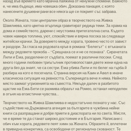
назад във времето като мрачна паяжина от ненужни спомени. Важното
е, че има бъдеще, има човешка обич. Доказана панацея, с която
нанесените душевни рани все някога ще се покрият със забрава.
Около Жената, този централен образ в творчеството на Живка
Шамлиева, като цветна огърлица гравитират редица теми. За храма на
дома и семейството, дарени с неустоима притегателна сила. Където
човек намира топлина, уют, спокойствие и вярна посока за следващи
житейски крачки. За доверието между хората, тровено често от завист
и раздори. За гласа на родовата кръв в романа “Белегът” с втъканата
между редовете прокоба – “Срещнаха се и не се познаха”. Сирачетата
Лили и Ема, разделени от съдбата, поемат в различни посоки. След
много години любовен триъгълник противопоставя двете жени една на
друга без да знаят, че са сестри. Ема убива Лили и по белег на гърба й
разбира на кого е посегнала. Странна версия на Каин и Авел в иначе
класическа ситуация на ревността. Съперницата вече я няма. Нейното
място заемат угризенията на съвестта. Някъде далеч в разбитото
щастие на Ема-Бети се размива образът на Ромео, останал неподелен
в огъня на егоистични чувства...
Творчеството на Живка Шамлиева е недостатъчно познато у нас. Със
съдействие на Държавната агенция за българите в чужбина нейни
книги са разпращани и добре приети в диаспората ни по света. Мисля,
че е време те да станат широко достояние и в България. Написани с
обич към хората, редовете пеят химн за Жената. Образите й, вплетени
в привидна конкретика, са освободени от регионална скованост. Те