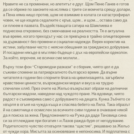
Нравите не са променени, но апетитът е друг. Щом Пеню Ганев е готов
да се обреже по законите на исляма с трите си момчета срещу долари,
а Пена няма нищо против, щом не взимаме в колата си катастрофирал
човек, че ще изцапа седалките с кръв, щом... и щом..., остава само да
си плюем в пазвата. Въздействащата сатира на Шамлиева е
поднесена откровено, без смекчаване на реалността. Тя е актуална
във време, когато преходът у нас се превърна в трайно олицетворение
за държавност без промени и социални надежди. Верен коректив на
истини, забулвани често с неясни обещания за гражданско добруване.
И посадени някъде в мъгляво бъдеще с дъх на европейски одеколон.
За който, впрочем, не всички сме молили...
Върху този фон “Старомодни разкази” е сборник, чиято цел е да
съживи спомени за патриархалното българско време. Да върне
читателя в години без спорните блага на цивилизацията, загърбили
нравствени ценности, възрожденски морал и вкуса на трудно
спечелен хляб. През очите на Жельо възкръсват образи на делнични
български мадони, наведени над чуждото пране. На вдовици, чиято
радост е съизмерима само с добруването на децата. Кунка Зъбчето се
хвърля в огъня на чужда къща и спасява бебето на Лила. Така образът
й на самотница е осмислен за всичките сиви години в очакване някой
да я поиска за жена. Предложението на Ружа да даде Тачовица сина
си за отглеждане при богатия г-н Лазов ражда буря от негодувание.
Родителското чувство отхвърля такова “щастие”, решавано за Жельо
от чужди хора. Мисълта за осиновяване е непоносима. И подплатена с