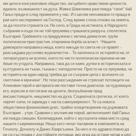
им цели в консумативно общество, загърбило нравствени ценности,
идеали, възвишеност на духа. Живка Шамлиева разглежда “своя” бай
Ганьо преди и след промените у нас. И съвсем неочаквано го праща в
рая като експеримент на Господ. След време слиза отново на земята,
за да посети страната си. На село, в Града на истината, в Народното
събрание и къде ли не той проумява страшната разруха, сполетяла
България. Грабежите са придружени с евтина демагогия, груби
политически пристрастия, откровена борба за власт. “Нашите
демократи направиха неща, които никъде по света не се правят –
разсъждава русоляво журналистче – Те заличиха от историята ни, от
литературата ни всичко, което по чисто политически причини не им
беше по угодата. Направиха, така да се каже, дупки в историческата и
културната ни тъкан, тъкана с хилядолетия. Просто не се проумява, че
историята на един народ трябва да се съхрани цяла с всичките си
светлини и мрачини”. Но тези разсъждения не стряскат потомците на
Алековия герой и авторката им поставя точна диагноза: за чудовищно
его, агресия в постигане на целите, безгръбначие пред
висшестоящите, нищожество на духа. Социалната гротеска, от която
черпят сили, ги зарежда с нагла самоувереност. Те са новата
обществена физиономия днес, трайно олицетворение на държавата
България – утре. Сравнен с мътния им порой, автентичният бай Ганьо
изглежда смешен. Келепирджия, който с мускалите няма място сред
нашите съвременници. Нещо като чепат палавник в компанията на
Гочоолу, Дочоолу и Данко Хаирсъзина. За него е по-здравословно да
не се състезава с достойните потомци, ако иска да остане читав и цял.