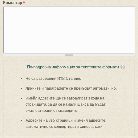
Коментар
*
По-подробна информация за текстовите формати
Не са разрешени HTML тагове.
Линиите и параграфите се прекъсват автоматично.
Имейл адресите ще се завоалират в кода на
страницата, за да се намали шанса да бъдат
експлоатирани от спамерите.
Адресите на уеб-страници и имейл адресите
автоматично се конвертират в хипервръзки.