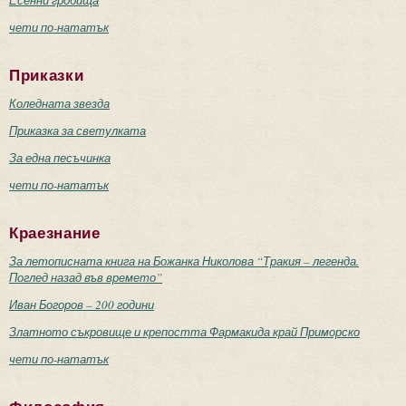
Есенни гробища
чети по-нататък
Приказки
Коледната звезда
Приказка за светулката
За една песъчинка
чети по-нататък
Краезнание
За летописната книга на Божанка Николова “Тракия – легенда.
Поглед назад във времето”
Иван Богоров – 200 години
Златното съкровище и крепостта Фармакида край Приморско
чети по-нататък