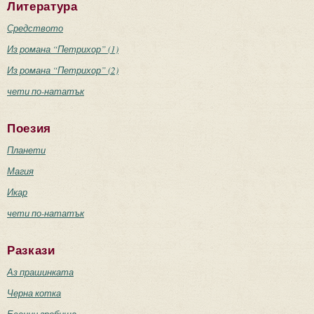
Литература
Средството
Из романа “Петрихор” (1)
Из романа “Петрихор” (2)
чети по-нататък
Поезия
Планети
Магия
Икар
чети по-нататък
Разкази
Аз прашинката
Черна котка