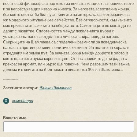
носят свой философски подтекст за вечната младост на човечеството
и за непресъхващия извор на живота. За неговата всеотдайна жрица,
без която светът би бил пуст. Книгите на авторката са и отрицание на
уж модерното битуване без семейство. Без отговорности, към каквито
сме призвани от законите на обществото. Самотниците не могат да го
дарят с развитие. Сплотеността между поколенията върви с
усъвършенстване на отделната личност спираловидно нагоре.
Сборниците на Шамлиева са споделени размисли за поведенческа
нагласа в противоречивия политически живот. За целите на хората в
отредения им земен път. За вечната борба между доброто и злото, в
която щастието пуска корени и цвят. От нас зависи то да ни радва с
прекрасен аромат, или бързо ще повехне. Нека разрешим тази важна
дилема и с книгите на българската писателка Живка Шамлиева...
------------
Засегнати автори:
Живка Шамлиева
коментари
0
Вашето име