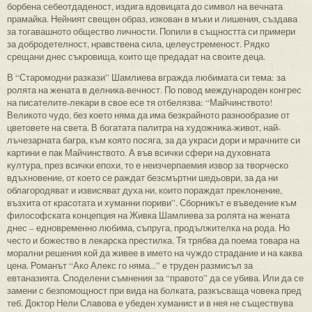
борбена себеотдаденост, издига вдовицата до символ на вечната
прамайка. Нейният свещен образ, изкован в мъки и лишения, създава
за тогавашното общество личности. Попили в същността си примери
за добродетелност, нравствена сила, целеустременост. Рядко
срещани днес съкровища, които ще предадат на своите деца.
В “Старомодни разкази” Шамлиева вгражда любимата си тема: за
ролята на жената в делника-вечност. По повод международен конгрес
на писателите-лекари в свое есе тя отбелязва: “Майчинството!
Великото чудо, без което няма да има безкрайното разнообразие от
цветовете на света. В богатата палитра на художника-живот, най-
лъчезарната багра, към която посяга, за да украси дори и мрачните си
картини е пак Майчинството. А във всички сфери на духовната
култура, през всички епохи, то е неизчерпаемия извор за творческо
вдъхновение, от което се раждат безсмъртни шедьоври, за да ни
облагородяват и извисяват духа ни, които пораждат преклонение,
възхита от красотата и хуманни пориви”. Сборникът е въведение към
философската концепция на Живка Шамлиева за ролята на жената
днес – едновременно любима, съпруга, продължителка на рода. Но
често и божество в лекарска престилка. Тя трябва да поема товара на
морални решения кой да живее в името на чуждо страдание и на каква
цена. Романът “Ако Алекс го няма...” е труден размисъл за
евтаназията. Споделени съмнения за “правото” да се убива. Или да се
замени с безпомощност при вида на болката, разкъсваща човека пред
теб. Доктор Нели Славова е убеден хуманист и в нея не съществува