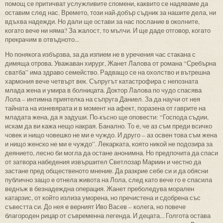
помощ се притичват услужливите спомени, каквито се надяваме да
оставим след нас. Времето, този най-добър съдник за нашите дела, ни
вдъхва надежди. Но дали ще остави за нас послание в околните,
когато вече ни няма? За жалост, то мълчи. И ще даде отговор, когато
прекрачим в отвъдното...
Но понякога избързва, за да изпием не в уречения час стакана с
димяща отрова. Уважаван хирург, Жанет Лалова от романа “Сребърна
сватба” има здраво семейство. Радващо се на охолство и вътрешна
хармония вече четвърт век. Съпругът катастрофира с непозната
млада жена и умира в болницата. Доктор Лалова по чудо спасява
Лола – интимна приятелка на съпруга Даниел. За да научи от нея
тайната на изневярата и в момент на афект, поразена от гаврите на
младата жена, да я задуши. По-късно ще оповести: “Господа съдии,
искам да ви кажа нещо накрая. Банално. То е, че аз съм преди всичко
човек и нищо човешко не ми е чуждо. И друго – аз освен това съм жена
и нищо женско не ми е чуждо”. Лекарката, която никой не подозира за
деянието, лесно би могла да остане анонимна. Но предпочита да спаси
от затвора набедения извършител Светлозар Мариин и честно да
застане пред общественото мнение. Да разкрие себе си и да обясни
публично защо е отнела живота на Лола, след като вече го е спасила
веднъж в безнадеждна операция. Жанет преболедува морален
катарзис, от който излиза уморена, но пречистена и сдобрена със
съвестта си. До нея е верният Иво Васев – колега, но повече
благороден рицар от съвременна легенда. И децата... Голгота остава