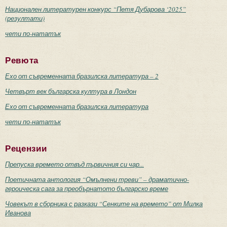
Национален литературен конкурс “Петя Дубарова ‘2025”
(резултати)
чети по-нататък
Ревюта
Ехо от съвременната бразилска литература – 2
Четвърт век българска култура в Лондон
Ехо от съвременната бразилска литература
чети по-нататък
Рецензии
Препуска времето отвъд първичния си чар...
Поетичната антология “Омълнени треви” – драматично-
героическа сага за преобърнатото българско време
Човекът в сборника с разкази “Сенките на времето” от Милка
Иванова