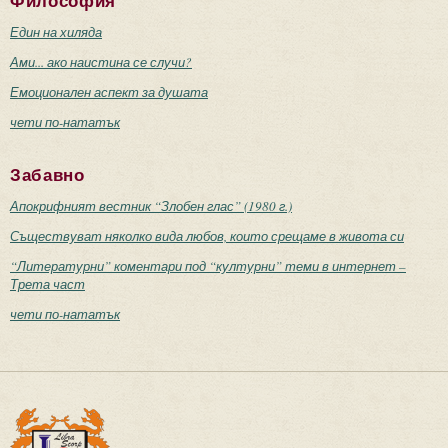
Философия
Един на хиляда
Ами... ако наистина се случи?
Емоционален аспект за душата
чети по-нататък
Забавно
Апокрифният вестник “Злобен глас” (1980 г.)
Съществуват няколко вида любов, които срещаме в живота си
“Литературни” коментари под “културни” теми в интернет –
Трета част
чети по-нататък