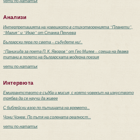
чети по-нататък
Анализи
Интерпретацията на човешкото в стихотворенията “Планети”,
“Магия” и “Икар” от Станка Пенчева
Български пера по света – събудете ни!..
“Панихида за поета П. К. Яворов” от Гео Милев – среща на двама
титани в полето на българската модерна поезия
чети по-нататък
Интервюта
Емигрантството е съдба и мисия, с която човекът на изкуството
трябва да се научи да живее
С библейски взор по пътищата на времето...
Чони Чонев: По пътя на солената реалност...
чети по-нататък