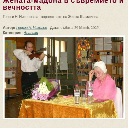
Жената-мадона в съвремието и
вечността
Георги Н. Николов за творчеството на Живка Шамлиева.
Автор:
Дата:
Георги Н. Николов
събота, 29 March, 2025
Категория:
Анализи