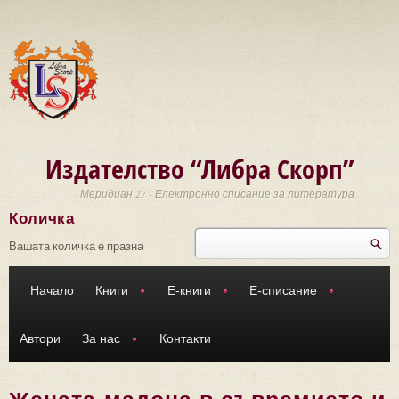
Премини към основното съдържание
Издателство “Либра Скорп”
Меридиан 27 - Електронно списание за литература
Количка
Търси
Форма за търсене
Вашата количка е празна
Начало
Книги
Е-книги
Е-списание
Автори
За нас
Контакти