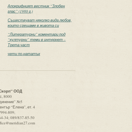
Апокрифният вестник “Злобен
глас” (1980 г.)
Съществуват няколко вида любов,
които срещаме в живота си
“Литературни” коментари под
“културни” теми в интернет –
Трета част
чети по-нататък
с
Скорп” ООД
с, 8000
единение” №5
ентър “Елена”, ет. 4
/994-809;
64-34; 089/837-85-50
ffice@meridian27.com