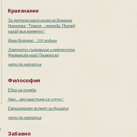
Краезнание
За летописната книга на Божанка
Николова “Тракия – легенда. Поглед
назад във времето”
Иван Богоров – 200 години
Златното съкровище и крепостта
Фармакида край Приморско
чети по-нататък
Философия
Един на хиляда
Ами... ако наистина се случи?
Емоционален аспект за душата
чети по-нататък
т
Забавно