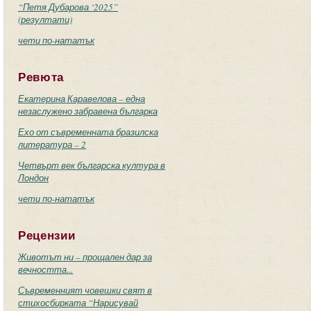
“Петя Дубарова ‘2025”
(резултати)
чети по-нататък
Ревюта
Екатерина Каравелова – една
незаслужено забравена българка
Ехо от съвременната бразилска
литература – 2
Четвърт век българска култура в
Лондон
чети по-нататък
Рецензии
Животът ни – прощален дар за
вечността...
Съвременният човешки свят в
стихосбирката “Нарисувай