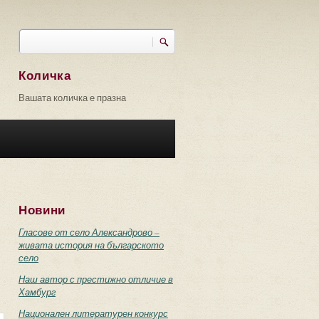
Търси
Форма за търсене
Количка
Вашата количка е празна
Новини
Гласове от село Александрово –
живата история на българското
село
Наш автор с престижно отличие в
Хамбург
Национален литературен конкурс