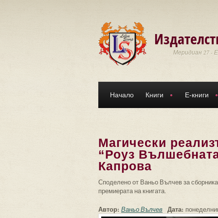
Премини към основното съдържание
Издателст
Меридиан 27 - 
Начало
Книги
Е-книги
Магически реализ
“Роуз Вълшебната
Капрова
Споделено от Ваньо Вълчев за сборника
премиерата на книгата.
Автор:
Дата:
Ваньо Вълчев
понеделник,