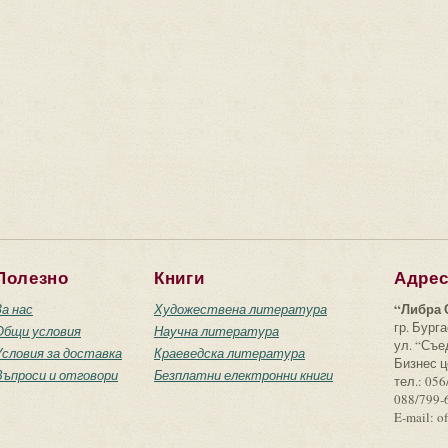
Полезно
Книги
Адре
“Либра 
За нас
Художествена литература
гр. Бурга
Общи условия
Научна литература
ул. “Съ
Условия за доставка
Краеведска литература
Бизнес ц
Въпроси и отговори
Безплатни електронни книги
тел.: 056
088/799-
E-mail: o