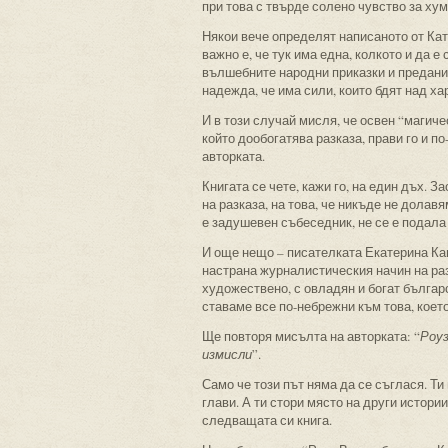
при това с твърде солено чувство за хум
Някои вече определят написаното от Катя
важно е, че тук има една, колкото и да 
вълшебните народни приказки и предания
надежда, че има сили, които бдят над х
И в този случай мисля, че освен “магич
който дообогатява разказа, прави го и п
авторката.
Книгата се чете, кажи го, на един дъх. 
на разказа, на това, че никъде не долав
е задушевен събеседник, не се е подала 
И още нещо – писателката Екатерина Ка
настрана журналистическия начин на ра
художествено, с овладян и богат българс
ставаме все по-небрежни към това, коет
Ще повторя мисълта на авторката: “
Роуз
измисли
”.
Само че този път няма да се съглася. Ти 
глави. А ти стори място на други истории
следващата си книга.