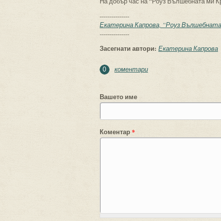
На добър час на “Роуз Вълшебната ми К
---------------
Екатерина Капрова, “Роуз Вълшебната 
---------------
Засегнати автори:
Екатерина Капрова
коментари
0
Вашето име
Коментар
*