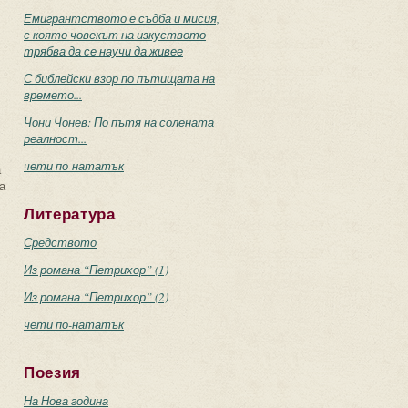
Емигрантството е съдба и мисия,
с която човекът на изкуството
трябва да се научи да живее
С библейски взор по пътищата на
времето...
Чони Чонев: По пътя на солената
реалност...
чети по-нататък
а
а
Литература
Средството
Из романа “Петрихор” (1)
Из романа “Петрихор” (2)
чети по-нататък
Поезия
На Нова година