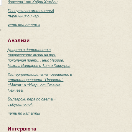
болката” от Хайри Хамдан
Препуска времето отвъд
м
първичния си чар...
чети по-нататък
и
Анализи
Децата и детството в
творческите визии на три
поколения поети: Пейо Яворов,
Никола Вапцаров и Таньо Клисуров
Интерпретацията на човешкото в
стихотворенията “Планети”,
“Магия” и “Икар” от Станка
Пенчева
Български пера по света –
събудете ни!..
чети по-нататък
,
Интервюта