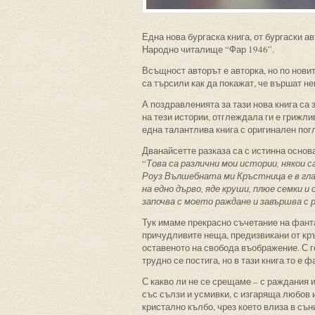
Една нова бургаска книга, от бургаски а
Народно читалище “Фар 1946”.
Всъщност авторът е авторка, но по нови
са търсили как да покажат, че вършат н
А поздравленията за тази нова книга са 
на тези истории, отглеждала ги е грижли
една талантлива книга с оригинален пог
Дванайсетте разказа са с истинна основа
“
Това са различни мои истории, някои с
Роуз Вълшебната ми Кръстница е в глав
на едно дърво, яде круши, плюе семки и
започва с моето раждане и завършва с 
Тук имаме прекрасно съчетание на фанта
причудливите неща, предизвикани от кръ
оставеното на свобода въображение. С г
трудно се постига, но в тази книга то е ф
С какво ли не се срещаме – с раждания и 
със сълзи и усмивки, с изгаряща любов 
кристално кълбо, чрез което влиза в съ