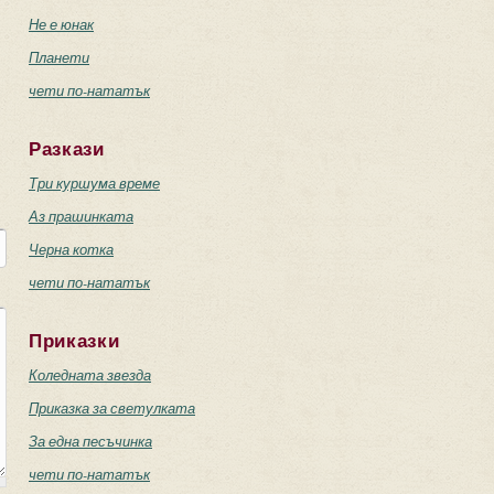
Не е юнак
Планети
чети по-нататък
Разкази
Три куршума време
Аз прашинката
Черна котка
чети по-нататък
Приказки
Коледната звезда
Приказка за светулката
За една песъчинка
чети по-нататък