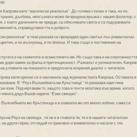
ор.
 Капрова като “магически реализъм”. До голяма степен е така, но по-
е странно, дълбока, неосъзната може би вродена връзка с нашия фолклор, с
, с които далечните ни предци, са обяснявали света и са подхранвали
армонията, справедливостта и доброто.
ески реализъм” в тези разкази се прокрадва един светъл лъч романтизъм,
о-цветен, и по-вълнуващ, и по-близък. И това също е постижение на
Заслугата е на сюжетите и осмислянето им. Но също така и на спонтанностт
яме дори намек за фалш и претенциозност. Разказът е увлекателен, Капров
на уловките на показното и предпочита искрения диалог с читателя.
прова категорично се е наложила над журналистката Капрова. Оставила е
зказване. В “Роуз Вълшебната ми Кръстница” тя разказва наистина
ки език. Подчертавам го, защото това е почти екзотика във време, когато
о някога дядо Вазов нарече “Език свещен”.
 Вълшебната ми Кръстница е в главата ми от много години, сама се
пусна Роуз на свобода , тя не е в главата ти, тя е в нашите читателски
, на други герои, отгледай ги грижовно и внимателно и насели с тях