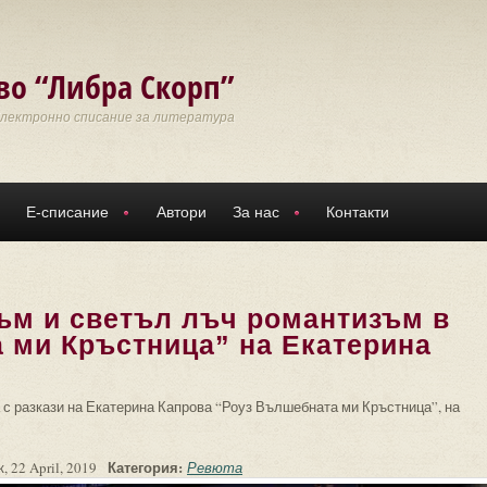
во “Либра Скорп”
Електронно списание за литература
Е-списание
Автори
За нас
Контакти
ъм и светъл лъч романтизъм в
 ми Кръстница” на Екатерина
 с разкази на Екатерина Капрова “Роуз Вълшебната ми Кръстница”, на
Категория:
 22 April, 2019
Ревюта