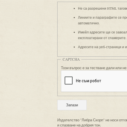
Не са разрешени HTML тагов
Линиите и параграфите се пр
автоматично.
Имейл адресите ще се завоали
експлоатирани от спамерите.
Адресите на уеб-страници и 
CAPTCHA
Този въпрос е за тестване дали или не
Издателство "Либра Скорп" не носи отго
и спазване на добрия тон.