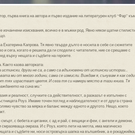
втор, първа книга на автора и първо издание на литературен клуб “Фар” къ
те изчанчени изисквания, всичко е в мъжки род. Явно някои щатни стилист
ещо.
за Екатерина Капрова. Тя явно твърде дълго е носила в себе си сюжетите
во и сега, когато е решила да ги сподели с читателите, ние се срещаме с
лед върху нещата и съдбите на героите.
. Както казва авторката:
а истински, други не са, а само са вдъхновени от истински истории...
ата ми от много години, сама се измисли. Виждам я, сънувам я как седи
 от тях израстват цветя. И сега тя си намери място в тази книга. Тя
раждането на сина ми.
”
зия и реалност, случките са действителност, а разказът е изпълнен с
стницата Роуз. Имаме точен поглед и наблюдателност и от друга страна
олямо чувство за мярка и баланс между едното и другото. Нещо, което
акт.
смърт, с бебета и циганки, с ад и рай, с вещици и феи, с ангели и демони,
и смразяваща омраза. И с Роуз, която лети на метла, има магическо
нищата и съдбите ни, носи островърха шапка на вълшебник, а е рокаджийка