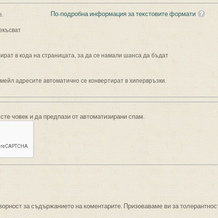
По-подробна информация за текстовите формати
е.
екъсват
рат в кода на страницата, за да се намали шанса да бъдат
имейл адресите автоматично се конвертират в хипервръзки.
 сте човек и да предпази от автоматизирани спам.
ворност за съдържанието на коментарите. Призоваваме ви за толерантнос