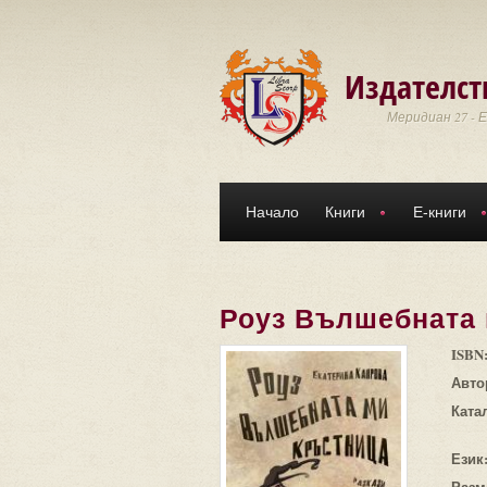
Премини към основното съдържание
Издателст
Меридиан 27 - 
Начало
Книги
Е-книги
Роуз Вълшебната 
ISBN
Авто
Ката
Език
Разм