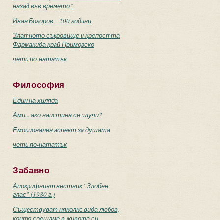
назад във времето”
Иван Богоров – 200 години
Златното съкровище и крепостта
Фармакида край Приморско
чети по-нататък
Философия
Един на хиляда
Ами... ако наистина се случи?
Емоционален аспект за душата
чети по-нататък
Забавно
Апокрифният вестник “Злобен
глас” (1980 г.)
Съществуват няколко вида любов,
които срещаме в живота си