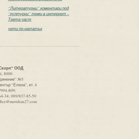
“Литературни” коментари под
“културни” теми в интернет –
Трета част
чети по-нататък
с
Скорп” ООД
с, 8000
единение” №5
ентър “Елена”, ет. 4
/994-809;
64-34; 089/837-85-50
ffice@meridian27.com