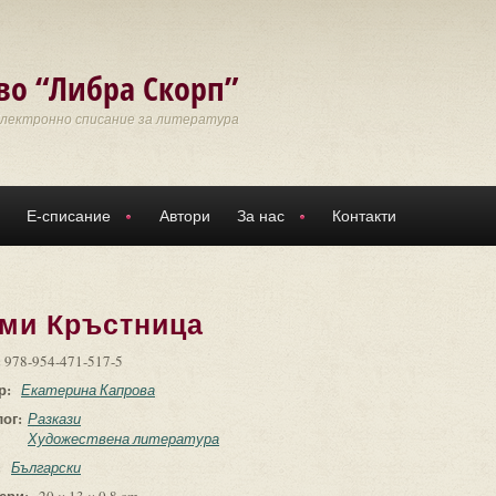
во “Либра Скорп”
Електронно списание за литература
Е-списание
Автори
За нас
Контакти
ми Кръстница
:
978-954-471-517-5
р:
Екатерина Капрова
лог:
Разкази
Художествена литература
:
Български
ери: