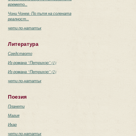
времето...
Чони Чонев: По пътя на солената
реалност...
чети по-нататък
Литература
Средството
Из романа “Петрихор” (1)
Из романа “Петрихор” (2)
чети по-нататък
Поезия
Планети
Магия
Икар
чети по-нататък