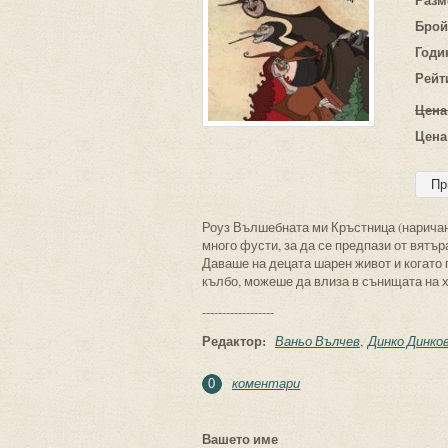
Брой
Годи
Рейт
Цена
Цена
Роуз Вълшебната ми Кръстница (наричан
много фусти, за да се предпази от вятър
Даваше на децата шарен живот и когато 
кълбо, можеше да влиза в сънищата на х
------------------
Редактор:
Ваньо Вълчев
Динко Динко
коментари
0
Вашето име