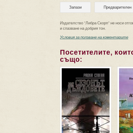
Издателство "Либра Скорп" не носи отго
и спазване на добрия тон.
Условия за ползване на коментарите
Посетителите, които
също: