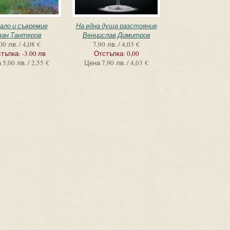
ало и съвремие
На една душа разстояние
ван Тантеров
Венцислав Димитров
00 лв. / 4,08 €
7,90 лв. / 4,03 €
тъпка:
-3.00 лв
Отстъпка:
0,00
а
5,00 лв. / 2,55 €
Цена
7,90 лв. / 4,03 €