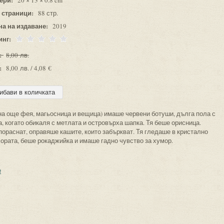
20 × 13 × 0.8 cm
 страници:
88 стр.
на на издаване:
2019
инг:
:
8,00 лв.
:
8,00 лв. / 4,08 €
а още фея, магьосница и вещица) имаше червени ботуши, дълга пола с
а, когато обикаля с метлата и островърха шапка. Тя беше орисница.
пораснат, оправяше кашите, които забъркват. Тя гледаше в кристално
ората, беше рокаджийка и имаше гадно чувство за хумор.
в