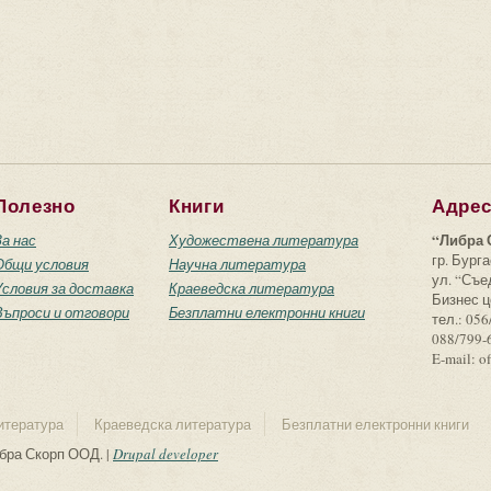
Полезно
Книги
Адре
“Либра 
За нас
Художествена литература
гр. Бурга
Общи условия
Научна литература
ул. “Съ
Условия за доставка
Краеведска литература
Бизнес ц
Въпроси и отговори
Безплатни електронни книги
тел.: 056
088/799-
E-mail: o
итература
Краеведска литература
Безплатни електронни книги
ибра Скорп ООД. |
Drupal developer