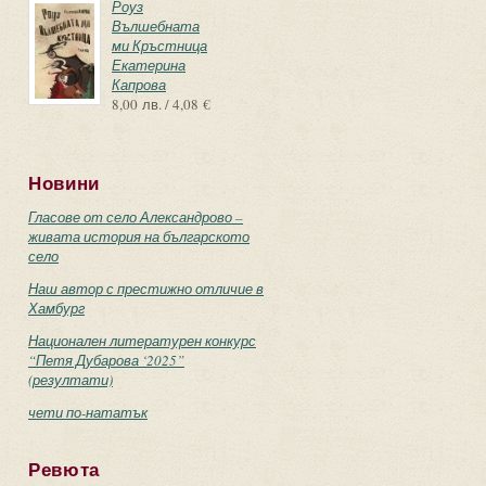
Роуз
Вълшебната
ми Кръстница
Екатерина
Капрова
8,00 лв. / 4,08 €
Новини
Гласове от село Александрово –
живата история на българското
село
Наш автор с престижно отличие в
Хамбург
Национален литературен конкурс
“Петя Дубарова ‘2025”
(резултати)
чети по-нататък
Ревюта