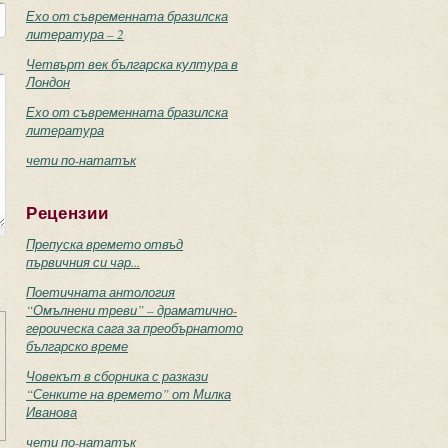
Ехо от съвременната бразилска
литература – 2
Четвърт век българска култура в
Лондон
Ехо от съвременната бразилска
литература
чети по-нататък
Рецензии
Препуска времето отвъд
първичния си чар...
Поетичната антология
“Омълнени треви” – драматично-
героическа сага за преобърнатото
българско време
Човекът в сборника с разкази
“Сенките на времето” от Милка
Иванова
чети по-нататък