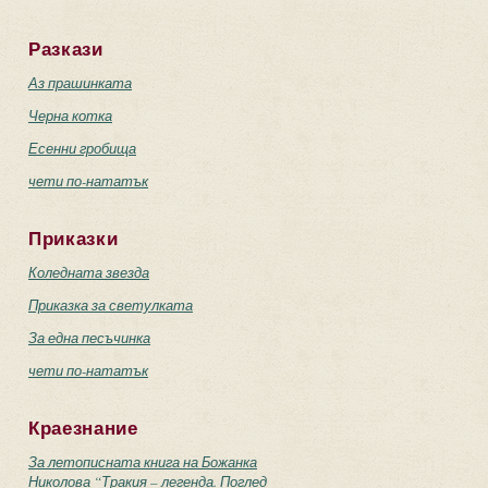
Разкази
Аз прашинката
Черна котка
Есенни гробища
чети по-нататък
Приказки
Коледната звезда
Приказка за светулката
За една песъчинка
чети по-нататък
Краезнание
За летописната книга на Божанка
Николова “Тракия – легенда. Поглед