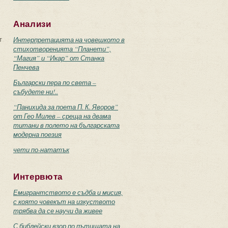
Анализи
т
Интерпретацията на човешкото в
стихотворенията “Планети”,
“Магия” и “Икар” от Станка
Пенчева
Български пера по света –
събудете ни!..
“Панихида за поета П. К. Яворов”
от Гео Милев – среща на двама
титани в полето на българската
модерна поезия
чети по-нататък
Интервюта
Емигрантството е съдба и мисия,
с която човекът на изкуството
трябва да се научи да живее
С библейски взор по пътищата на