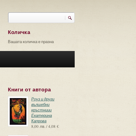
Търси
Форма за търсене
Количка
Вашата количка е празна
Книги от автора
Роуз и други
вълшебни
кръстници
Екатерина
Капрова
8,00 лв. / 4,08 €