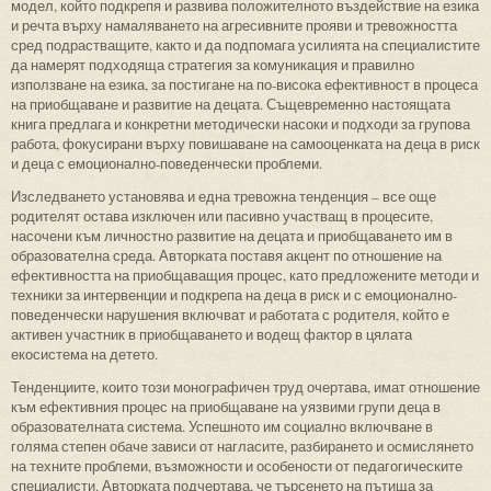
модел, който подкрепя и развива положителното въздействие на езика
и речта върху намаляването на агресивните прояви и тревожността
сред подрастващите, както и да подпомага усилията на специалистите
да намерят подходяща стратегия за комуникация и правилно
използване на езика, за постигане на по-висока ефективност в процеса
на приобщаване и развитие на децата. Същевременно настоящата
книга предлага и конкретни методически насоки и подходи за групова
работа, фокусирани върху повишаване на самооценката на деца в риск
и деца с емоционално-поведенчески проблеми.
Изследването установява и една тревожна тенденция – все още
родителят остава изключен или пасивно участващ в процесите,
насочени към личностно развитие на децата и приобщаването им в
образователна среда. Авторката поставя акцент по отношение на
ефективността на приобщаващия процес, като предложените методи и
техники за интервенции и подкрепа на деца в риск и с емоционално-
поведенчески нарушения включват и работата с родителя, който е
активен участник в приобщаването и водещ фактор в цялата
екосистема на детето.
Тенденциите, които този монографичен труд очертава, имат отношение
към ефективния процес на приобщаване на уязвими групи деца в
образователната система. Успешното им социално включване в
голяма степен обаче зависи от нагласите, разбирането и осмислянето
на техните проблеми, възможности и особености от педагогическите
специалисти. Авторката подчертава, че търсенето на пътища за