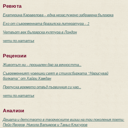
Ревюта
Екатерина Каравелова – една незаслужено забравена българка
Ехо от съвременната бразилска литература – 2
Четвърт век българска култура в Лондон
чети по-нататък
Рецензии
Животът ни – прощален дар за вечността...
Съвременният човешки свят в стихосбирката “Нарисувай
болката” от Хайри Хамдан
Препуска времето отвъд първичния си чар...
чети по-нататък
Анализи
Децата и детството в творческите визии на три поколения поети:
Пейо Яворов, Никола Вапцаров и Таньо Клисуров