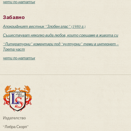
чети по-нататък
Забавно
Апокрифният вестник “Злобен глас” (1980 г.)
Съществуват няколко вида любов, които срещаме в живота си
“Литературни” коментари под “културни” теми в интернет –
Трета част
чети по-нататък
Издателство
“Либра Скорп”