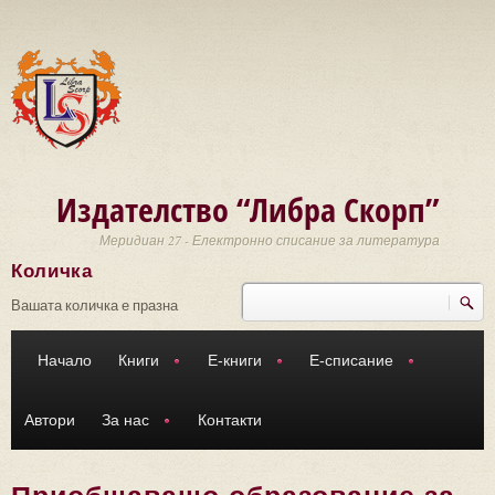
Премини към основното съдържание
Издателство “Либра Скорп”
Меридиан 27 - Електронно списание за литература
Количка
Търси
Форма за търсене
Вашата количка е празна
Начало
Книги
Е-книги
Е-списание
Автори
За нас
Контакти