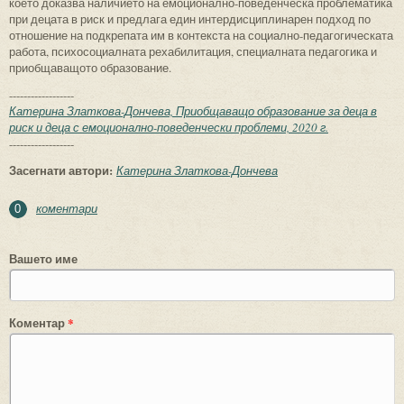
което доказва наличието на емоционално-поведенческа проблематика
при децата в риск и предлага един интердисциплинарен подход по
отношение на подкрепата им в контекста на социално-педагогическата
работа, психосоциалната рехабилитация, специалната педагогика и
приобщаващото образование.
------------------
Катерина Златкова-Дончева, Приобщаващо образование за деца в
риск и деца с емоционално-поведенчески проблеми, 2020 г.
------------------
Засегнати автори:
Катерина Златкова-Дончева
коментари
0
Вашето име
Коментар
*