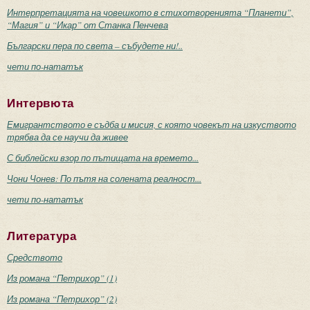
Интерпретацията на човешкото в стихотворенията “Планети”,
“Магия” и “Икар” от Станка Пенчева
Български пера по света – събудете ни!..
чети по-нататък
Интервюта
Емигрантството е съдба и мисия, с която човекът на изкуството
трябва да се научи да живее
С библейски взор по пътищата на времето...
Чони Чонев: По пътя на солената реалност...
чети по-нататък
Литература
Средството
Из романа “Петрихор” (1)
Из романа “Петрихор” (2)