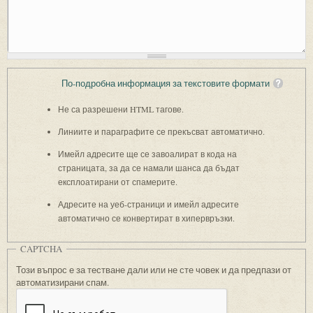
По-подробна информация за текстовите формати
Не са разрешени HTML тагове.
Линиите и параграфите се прекъсват автоматично.
Имейл адресите ще се завоалират в кода на
страницата, за да се намали шанса да бъдат
експлоатирани от спамерите.
Адресите на уеб-страници и имейл адресите
автоматично се конвертират в хипервръзки.
CAPTCHA
Този въпрос е за тестване дали или не сте човек и да предпази от
автоматизирани спам.