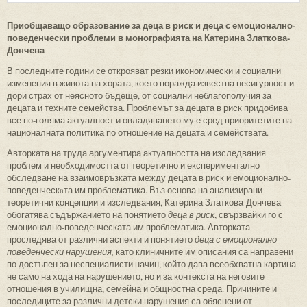
Приобщаващо образование за деца в риск и деца с емоционално-
поведенчески проблеми в монографията на Катерина Златкова-
Дончева
В последните години се открояват резки икономически и социални
изменения в живота на хората, което поражда известна несигурност и
дори страх от неясното бъдеще, от социални неблагополучия за
децата и техните семейства. Проблемът за децата в риск придобива
все по-голяма актуалност и овладяването му е сред приоритетите на
националната политика по отношение на децата и семействата.
Авторката на труда аргументира актуалността на изследвания
проблем и необходимостта от теоретично и експериментално
обследване на взаимовръзката между децата в риск и емоционално-
поведенческaта им проблематика. Въз основа на анализирани
теоретични концепции и изследвания, Катерина Златкова-Дончева
обогатява съдържанието на понятието
деца в риск
, свързвайки го с
емоционално-поведенческата им проблематика. Авторката
проследява от различни аспекти и понятието
деца с емоционално-
поведенчески нарушения,
като клиничните им описания са направени
по достъпен за неспециалисти начин, който дава всеобхватна картина
не само на хода на нарушението, но и за контекста на неговите
отношения в училищна, семейна и общностна среда. Причините и
последиците за различни детски нарушения са обяснени от