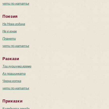
чети по-нататък
Поезия
На Нова година
Не е юнак
Планети
чети по-нататък
Разкази
Три куршума време
Аз прашинката
Черна котка
чети по-нататък
Приказки
Коледната звезда