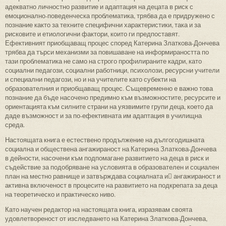
адекватно личностно развитие и адаптация на децата в риск с
емоционално-поведенческа проблематика, трябва да е придружено с
познание както за техните специфични характеристики, така и за
рисковите и етиологични фактори, които ги предпоставят.
Ефективният приобщаващ процес според Катерина Златкова-Дончева
трябва да търси механизми за повишаване на информираността по
тази проблематика не само на строго профилираните кадри, като
социални педагози, социални работници, психолози, ресурсни учители
и специални педагози, но и на учителите като субекти на
образователния и приобщаващ процес. Същевременно е важно това
познание да бъде насочено предимно към възможностите, ресурсите и
ориентацията към силните страни на уязвимите групи деца, което да
даде възможност и за по-ефективната им адаптация в училищна
среда.
Настоящата книга е естествено продължение на дългогодишната
социална и обществена ангажираност на Катерина Златкова-Дончева
в дейности, насочени към подпомагане развитието на деца в риск и
съдействие за подобряване на условията в образователен и социален
план на местно равнище и затвърждава социалната и ангажираност и
активна включеност в процесите на развитието на подкрепата за деца
на теоретическо и практическо ниво.
Като научен редактор на настоящата книга, изразявам своята
удовлетвореност от изследването на Катерина Златкова-Дончева,