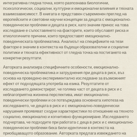
интегративна гледна точка, която разпознава биологични,
психологически, социални, културни и емоционални влияния и тяхната
взаимозависимост. В книгата е представен съвременен преглед на
европейските и световни научни концепции за децата с емоционално-
поведенчески проблеми и децата в риск, като значим принос на това
изследване е съпоставянето на факторите, които обуславят риска и
етиологичните причини, които предпоставят емоционално-
поведенческата проблематика. Анализът на спецификите на тези
фактори е значим в контекста на бъдещи образователни и социални
политики и тяхната ефективност от гледна точка на постигането на
конкретни резултати.
Авторката анализира специфичните особености, емоционално-
поведенческа проблематика и затруднения при децата в риск, въз
основа на проведено експериментално изследване за възможният
ефект от подходящата употреба на езика. Резултатите от
изследването демонстрират, че голяма част от децата в риск и с
неблагоприятна жизнена перспектива, имат емоционално-
поведенчески проблеми и се потвърждава основната хипотеза на
изследването, че децата в риск и с емоционално-поведенчески
нарушения проявяват сходни характеристики по отношение на тяхното
социално, емоционално и когнитивно функциониране. Изследването
подчертава, че подходите при работата с деца в риск и с емоционално-
поведенчески проблеми биха били идентични в контекста на
приобщаващото образование. Авторката предлага извеждането на