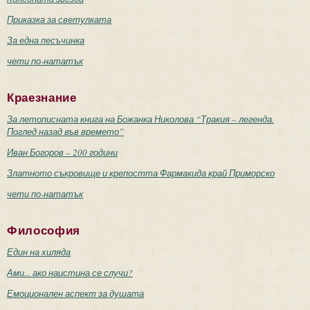
Приказка за светулката
За една песъчинка
чети по-нататък
Краезнание
За летописната книга на Божанка Николова “Тракия – легенда.
Поглед назад във времето”
Иван Богоров – 200 години
Златното съкровище и крепостта Фармакида край Приморско
чети по-нататък
Философия
Един на хиляда
Ами... ако наистина се случи?
Емоционален аспект за душата