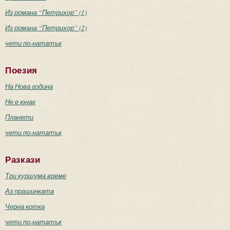
Из романа “Петрихор” (1)
Из романа “Петрихор” (2)
чети по-нататък
Поезия
На Нова година
Не е юнак
Планети
чети по-нататък
Разкази
Три куршума време
Аз прашинката
Черна котка
чети по-нататък