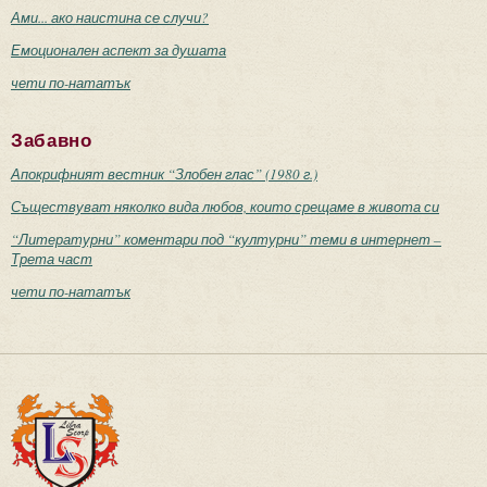
Ами... ако наистина се случи?
Емоционален аспект за душата
чети по-нататък
Забавно
Апокрифният вестник “Злобен глас” (1980 г.)
Съществуват няколко вида любов, които срещаме в живота си
“Литературни” коментари под “културни” теми в интернет –
Трета част
чети по-нататък