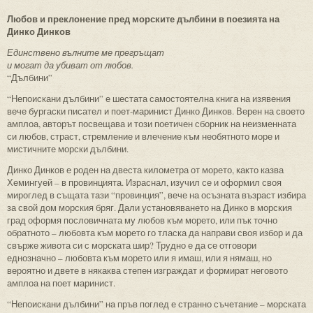
Любов и преклонение пред морските дълбини в поезията на
Динко Динков
Единствено вълните ме прегръщат
и могат да убиват от любов.
“Дълбини”
“Непоискани дълбини” е шестата самостоятелна книга на изявения
вече бургаски писател и поет-маринист Динко Динков. Верен на своето
амплоа, авторът посвещава и този поетичен сборник на неизменната
си любов, страст, стремление и влечение към необятното море и
мистичните морски дълбини.
Динко Динков е роден на двеста километра от морето, както казва
Хемингуей – в провинцията. Израснал, изучил се и оформил своя
мироглед в същата тази “провинция”, вече на осъзната възраст избира
за свой дом морския бряг. Дали установяването на Динко в морския
град оформя пословичната му любов към морето, или пък точно
обратното – любовта към морето го тласка да направи своя избор и да
свърже живота си с морската шир? Трудно е да се отговори
еднозначно – любовта към морето или я имаш, или я нямаш, но
вероятно и двете в някаква степен изграждат и формират неговото
амплоа на поет маринист.
“Непоискани дълбини” на пръв поглед е странно съчетание – морската