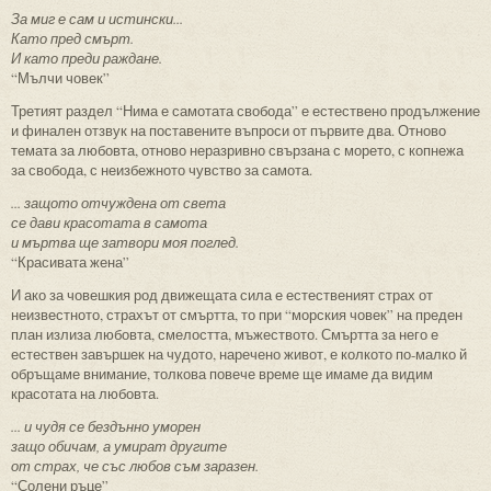
За миг е сам и истински...
Като пред смърт.
И като преди раждане.
“Мълчи човек”
Третият раздел “Нима е самотата свобода” е естествено продължение
и финален отзвук на поставените въпроси от първите два. Отново
темата за любовта, отново неразривно свързана с морето, с копнежа
за свобода, с неизбежното чувство за самота.
... защото отчуждена от света
се дави красотата в самота
и мъртва ще затвори моя поглед.
“Красивата жена”
И ако за човешкия род движещата сила е естественият страх от
неизвестното, страхът от смъртта, то при “морския човек” на преден
план излиза любовта, смелостта, мъжеството. Смъртта за него е
естествен завършек на чудото, наречено живот, е колкото по-малко й
обръщаме внимание, толкова повече време ще имаме да видим
красотата на любовта.
... и чудя се бездънно уморен
защо обичам, а умират другите
от страх, че със любов съм заразен.
“Солени ръце”