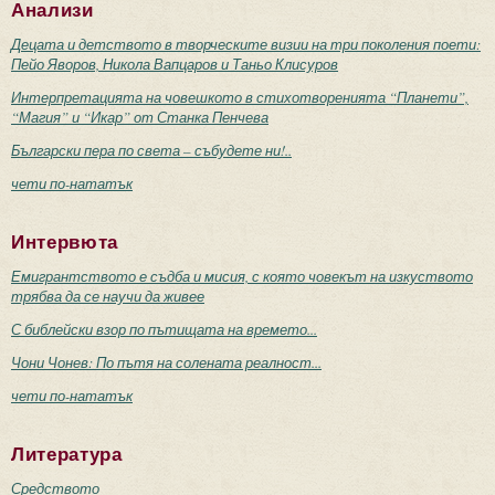
Анализи
Децата и детството в творческите визии на три поколения поети:
Пейо Яворов, Никола Вапцаров и Таньо Клисуров
Интерпретацията на човешкото в стихотворенията “Планети”,
“Магия” и “Икар” от Станка Пенчева
Български пера по света – събудете ни!..
чети по-нататък
Интервюта
Емигрантството е съдба и мисия, с която човекът на изкуството
трябва да се научи да живее
С библейски взор по пътищата на времето...
Чони Чонев: По пътя на солената реалност...
чети по-нататък
Литература
Средството