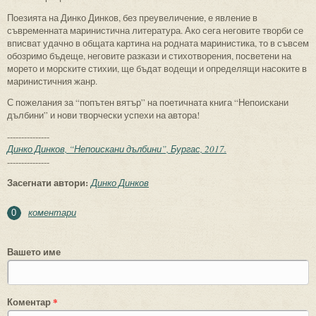
Поезията на Динко Динков, без преувеличение, е явление в
съвременната маринистична литература. Ако сега неговите творби се
вписват удачно в общата картина на родната маринистика, то в съвсем
обозримо бъдеще, неговите разкази и стихотворения, посветени на
морето и морските стихии, ще бъдат водещи и определящи насоките в
маринистичния жанр.
С пожелания за “попътен вятър” на поетичната книга “Непоискани
дълбини” и нови творчески успехи на автора!
---------------
Динко Динков, “Непоискани дълбини”, Бургас, 2017.
---------------
Засегнати автори:
Динко Динков
коментари
0
Вашето име
Коментар
*