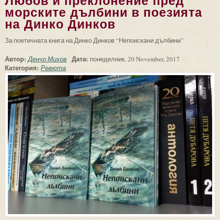
Любов и преклонение пред
морските дълбини в поезията
на Динко Динков
За поетичната книга на Динко Динков “Непоискани дълбини”
Автор:
Дата:
Денчо Михов
понеделник, 20 November, 2017
Категория:
Ревюта