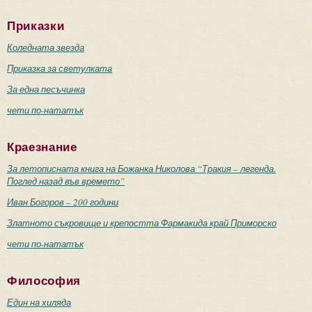
Приказки
Коледната звезда
Приказка за светулката
За една песъчинка
чети по-нататък
Краезнание
За летописната книга на Божанка Николова “Тракия – легенда.
Поглед назад във времето”
Иван Богоров – 200 години
Златното съкровище и крепостта Фармакида край Приморско
чети по-нататък
Философия
Един на хиляда