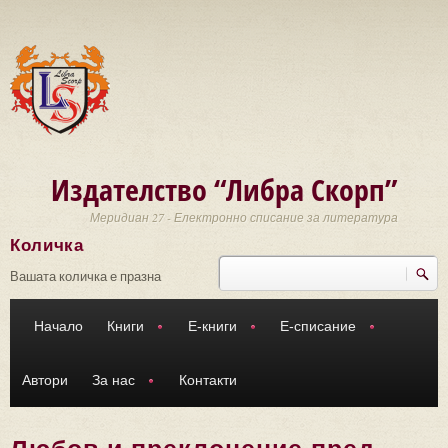
Премини към основното съдържание
Издателство “Либра Скорп”
Меридиан 27 - Електронно списание за литература
Количка
Търси
Форма за търсене
Вашата количка е празна
Начало
Книги
Е-книги
Е-списание
Автори
За нас
Контакти