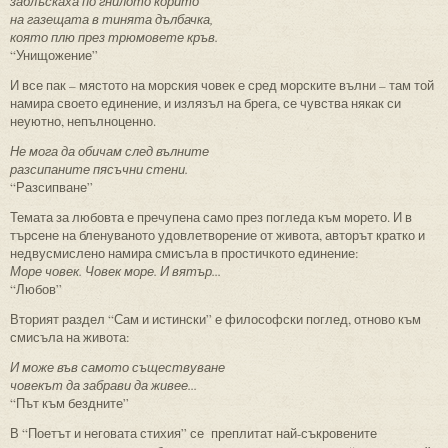
заблъскаха по гнилото корито
на газещата в тинята дълбачка,
която плю през трюмовете кръв.
“Унищожение”
И все пак – мястото на морския човек е сред морските вълни – там той
намира своето единение, и излязъл на брега, се чувства някак си
неуютно, непълноценно.
Не мога да обичам след вълните
разсипаните пясъчни стени.
“Разсипване”
Темата за любовта е пречупена само през погледа към морето. И в
търсене на бленуваното удовлетворение от живота, авторът кратко и
недвусмислено намира смисъла в простичкото единение:
Море човек. Човек море. И вятър...
“Любов”
Вторият раздел “Сам и истински” е философски поглед, отново към
смисъла на живота:
И може във самото съществуване
човекът да забрави да живее...
“Път към бездните”
В “Поетът и неговата стихия” се преплитат най-съкровените