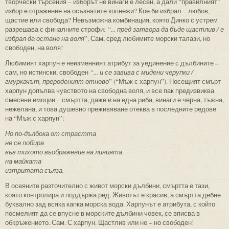
творчески търсения – изборът не винаги е лесен, а дали “правилният”
избор е отражение на осъзнатите копнежи? Кое би избрал – любов,
щастие или свобода? Невъзможна комбинация, която Динко с устрем
разрешава с финалните строфи:
“... пред затвора да бъде щастлив / е
избрал да остане на воля
”. Сам, сред любимите морски талази, но
свободен, на воля!
Любимият харпун е неизменният атрибут за уединение с дълбините –
сам, но истински, свободен
“... и се завива с мидени черупки /
гмуркачът, прероденият отново
” (“Мъж с харпун”). Носещият смърт
харпун допълва чувството на свободна воля, и все пак предизвиква
смесени емоции – смъртта, даже и на една риба, винаги е черна, тъжна,
нежелана, и това душевно преживяване отеква в последните редове
на “Мъж с харпун”:
Но по-дълбока от страстта
не се побира
във тихото въображение на линията
на майката
изтритата сълза.
В осеяните разточително с живот морски дълбини, смъртта е тази,
която контролира и поддържа ред. Животът е красив, а смъртта дебне
буквално зад всяка капка морска вода. Харпунът е атрибута, с който
посмелият да се впусне в морските дълбини човек, се вписва в
обкръжението. Сам. С харпун. Щастлив или не – но свободен!