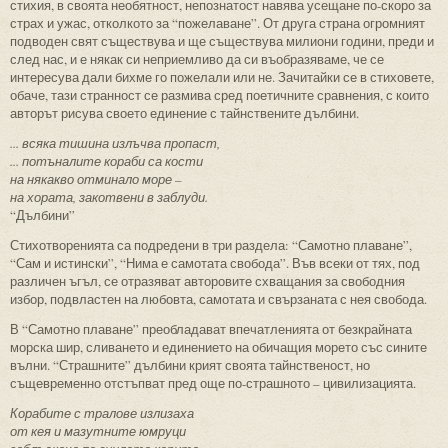
стихия, в своята необятност, непознатост навява усещане по-скоро за
страх и ужас, отколкото за “пожелаване”. От друга страна огромният
подводен свят съществува и ще съществува милиони години, преди и
след нас, и е някак си неприемливо да си въобразяваме, че се
интересува дали бихме го пожелали или не. Зачитайки се в стиховете,
обаче, тази странност се размива сред поетичните сравнения, с които
авторът рисува своето единение с тайнствените дълбини.
... всяка тишина излъчва пропаст,
... потъналите кораби са кости
на някакво отминало море –
на хората, закотвени в заблуди.
“Дълбини”
Стихотворенията са подредени в три раздела: “Самотно плаване”,
“Сам и истински”, “Нима е самотата свобода”. Във всеки от тях, под
различен ъгъл, се отразяват авторовите схващания за свободния
избор, подвластен на любовта, самотата и свързаната с нея свобода.
В “Самотно плаване” преобладават впечатленията от безкрайната
морска шир, сливането и единението на обичащия морето със сините
вълни. “Страшните” дълбини крият своята тайнственост, но
същевременно отстъпват пред още по-страшното – цивилизацията.
Корабите с тралове излизаха
от кея и мазутните юмруци