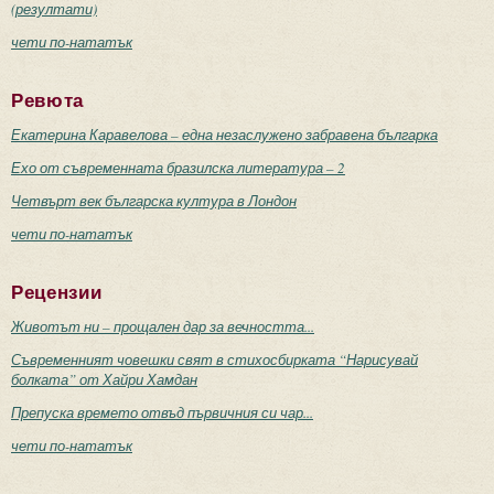
(резултати)
чети по-нататък
Ревюта
Екатерина Каравелова – една незаслужено забравена българка
Ехо от съвременната бразилска литература – 2
Четвърт век българска култура в Лондон
чети по-нататък
Рецензии
Животът ни – прощален дар за вечността...
Съвременният човешки свят в стихосбирката “Нарисувай
болката” от Хайри Хамдан
Препуска времето отвъд първичния си чар...
чети по-нататък