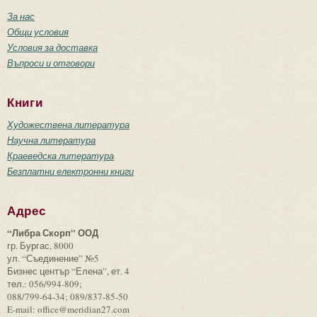
За нас
Общи условия
Условия за доставка
Въпроси и отговори
Книги
Художествена литература
Научна литература
Краеведска литература
Безплатни електронни книги
Адрес
“Либра Скорп” ООД
гр. Бургас, 8000
ул. “Съединение” №5
Бизнес център “Елена”, ет. 4
тел.: 056/994-809;
088/799-64-34; 089/837-85-50
E-mail: office@meridian27.com