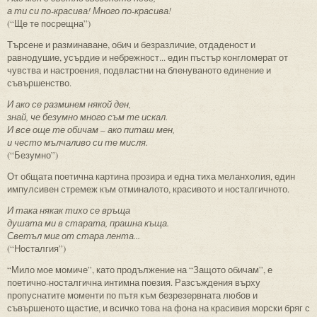
а ти си по-красива! Много по-красива!
(“Ще те посрещна”)
Търсене и разминаване, обич и безразличие, отдаденост и
равнодушие, усърдие и небрежност... един пъстър конгломерат от
чувства и настроения, подвластни на бленуваното единение и
съвършенство.
И ако се разминем някой ден,
знай, че безумно много съм те искал.
И все още те обичам – ако питаш мен,
и често мълчаливо си те мисля.
(“Безумно”)
От общата поетична картина прозира и една тиха меланхолия, един
импулсивен стремеж към отминалото, красивото и носталгичното.
И така някак тихо се връща
душата ми в старата, прашна къща.
Светъл миг от стара лента...
(“Носталгия”)
“Мило мое момиче”, като продължение на “Защото обичам”, е
поетично-носталгична интимна поезия. Разсъждения върху
пропуснатите моменти по пътя към безрезервната любов и
съвършеното щастие, и всичко това на фона на красивия морски бряг с