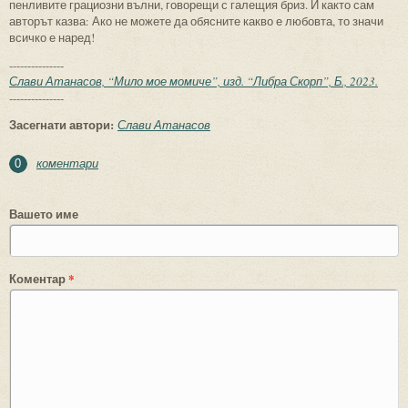
пенливите грациозни вълни, говорещи с галещия бриз. И както сам
авторът казва: Ако не можете да обясните какво е любовта, то значи
всичко е наред!
---------------
Слави Атанасов, “Мило мое момиче”, изд. “Либра Скорп”, Б., 2023.
---------------
Засегнати автори:
Слави Атанасов
коментари
0
Вашето име
Коментар
*