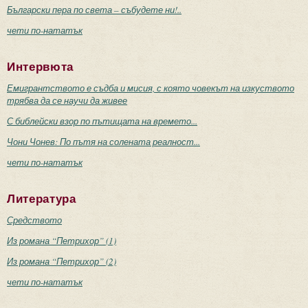
Български пера по света – събудете ни!..
чети по-нататък
Интервюта
Емигрантството е съдба и мисия, с която човекът на изкуството
трябва да се научи да живее
С библейски взор по пътищата на времето...
Чони Чонев: По пътя на солената реалност...
чети по-нататък
Литература
Средството
Из романа “Петрихор” (1)
Из романа “Петрихор” (2)
чети по-нататък