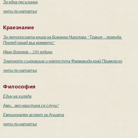
За една песъчинка
чети по-нататък
Краезнание
За летописната книга на Божанка Николова “Тракия – легенда.
Поглед назад във времето”
Иван Богоров – 200 години
Златното съкровище и крепостта Фармакида край Приморско
чети по-нататък
Философия
Един на хиляда
Ами... ако наистина се случи?
Емоционален аспект за душата
чети по-нататък