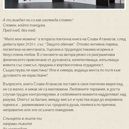
А ти виждал ли си как изглежда спомен?
Спомен, който танцува.
Пред теб, без теб.
“Мило мое момиче” е втората поетична книга на Слави Атанасов, след
дебюта през 2020 г. със “Защото обичам”. Отново интимна лирика,
посветена на мечтаната, търсена и труднодостижима искрена и
безусловна любов. В стиховете на автора рязко се разграничава
физическото привличане от духовната, изпепеляваща, изпълваща
живота със смисъл, предана и жертвоготовна отдаденост.
Съществува ли наистина? Или е химера, водеща мечта по пътя към
духовното ни израстване?
Въпросите, които Слави Атанасов поставя в своя поетичен мироглед,
не са малко, и никак не са маловажни. Любовните терзания, в доста
случаи трудно контролируеми, в сюблимните моменти надделяват над
разума. Опитът за баланс между мисъл и чувства води до изкривена
оценка и ... разминаване със сродната душа, понякога по причина
неправилно или зле осъзнато поведение.
Слънцето в очите ти
направи лъжите
да изглеждат