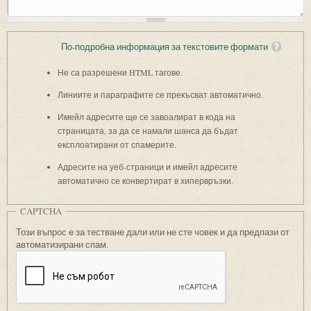
По-подробна информация за текстовите формати
Не са разрешени HTML тагове.
Линиите и параграфите се прекъсват автоматично.
Имейл адресите ще се завоалират в кода на
страницата, за да се намали шанса да бъдат
експлоатирани от спамерите.
Адресите на уеб-страници и имейл адресите
автоматично се конвертират в хипервръзки.
CAPTCHA
Този въпрос е за тестване дали или не сте човек и да предпази от
автоматизирани спам.