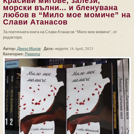
Красиви мигове, залези,
морски вълни... и бленувана
любов в “Мило мое момиче” на
Слави Атанасов
За поетичната книга на Слави Атанасов “Мило мое момиче”, от
редактора.
Автор:
Дата:
Денчо Михов
неделя, 16 April, 2023
Категория:
Ревюта