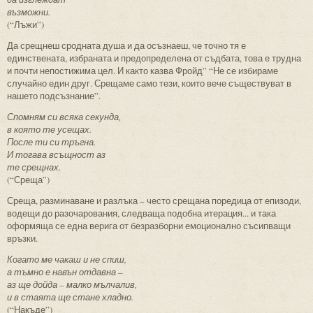
възможни.
(“Лъжи”)
Да срещнеш сродната душа и да осъзнаеш, че точно тя е
единствената, избраната и предопределена от съдбата, това е трудна
и почти непостижима цел. И както казва Фройд” “Не се избираме
случайно един друг. Срещаме само тези, които вече съществуват в
нашето подсъзнание”.
Спомням си всяка секунда,
в която те усещах.
После ти си тръгна.
И тогава всъщност аз
те срещнах.
(“Среща”)
Среща, разминаване и разлъка – често срещана поредица от епизоди,
водещи до разочарования, следваща подобна итерация... и така
оформяща се една верига от безразборни емоционално съсипващи
връзки.
Когато ме чакаш и не спиш,
а тъмно е навън отдавна –
аз ще дойда – малко мълчалив,
и в стаята ще стане хладно.
(“Накъде”)