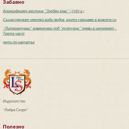
Забавно
Апокрифният вестник “Злобен глас” (1980 г.)
Съществуват няколко вида любов, които срещаме в живота си
“Литературни” коментари под “културни” теми в интернет –
Трета част
чети по-нататък
Издателство
“Либра Скорп”
Полезно