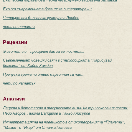
Екатерина Каравелова – една незаслужено забравена българка
Ехо от съвременната бразилска литература – 2
Четвърт век българска култура в Лондон
чети по-нататък
Рецензии
Животът ни – прощален дар за вечността...
Съвременният човешки свят в стихосбирката “Нарисувай
болката” от Хайри Хамдан
Препуска времето отвъд първичния си чар...
чети по-нататък
Анализи
Децата и детството в творческите визии на три поколения поети:
Пейо Яворов, Никола Вапцаров и Таньо Клисуров
Интерпретацията на човешкото в стихотворенията “Планети”,
“Магия” и “Икар” от Станка Пенчева