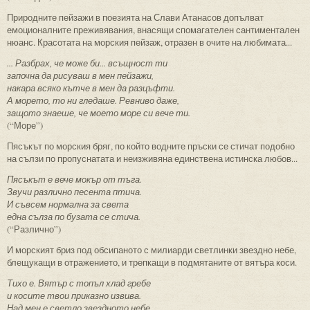
Природните пейзажи в поезията на Слави Атанасов допълват
емоционалните преживявания, внасящи спомагателен сантиментален
нюанс. Красотата на морския пейзаж, отразен в очите на любимата...
... Разбрах, че може би... всъщност ти
започна да рисуваш в мен пейзажи,
накара всяко кътче в мен да разцъфти.
А морето, то ни гледаше. Ревниво даже,
защото знаеше, че моето море си вече ти.
(“Море”)
Пясъкът по морския бряг, по който водните пръски се стичат подобно
на сълзи по пропуснатата и неизживяна единствена истинска любов...
Пясъкът е вече мокър от тъга.
Звучи различно песента птича.
И съвсем нормална за света
една сълза по бузата се стича.
(“Различно”)
И морският бриз под обсипаното с милиарди светлинки звездно небе,
блещукащи в отражението, и трепкащи в подмятаните от вятъра коси.
Тихо е. Вятър с топъл хлад гребе
и косите твои приказно извива.
Над мен е светло звездното небе,