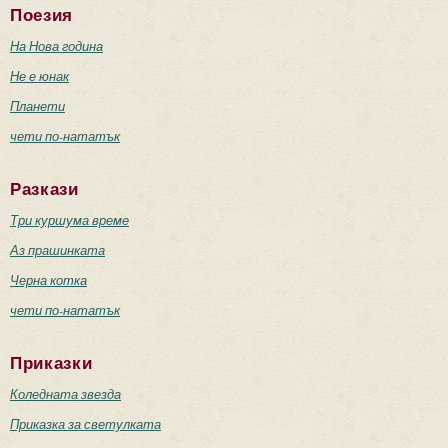
Поезия
На Нова година
Не е юнак
Планети
чети по-нататък
Разкази
Три куршума време
Аз прашинката
Черна котка
чети по-нататък
Приказки
Коледната звезда
Приказка за светулката