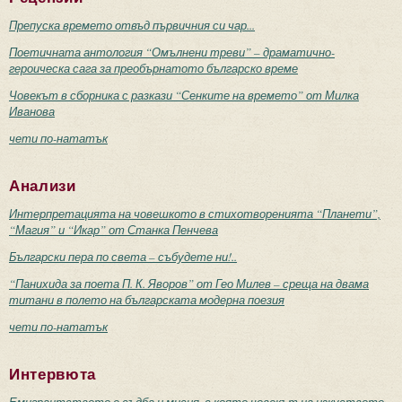
Препуска времето отвъд първичния си чар...
Поетичната антология “Омълнени треви” – драматично-
героическа сага за преобърнатото българско време
Човекът в сборника с разкази “Сенките на времето” от Милка
Иванова
чети по-нататък
Анализи
Интерпретацията на човешкото в стихотворенията “Планети”,
“Магия” и “Икар” от Станка Пенчева
Български пера по света – събудете ни!..
“Панихида за поета П. К. Яворов” от Гео Милев – среща на двама
титани в полето на българската модерна поезия
чети по-нататък
Интервюта
Емигрантството е съдба и мисия, с която човекът на изкуството