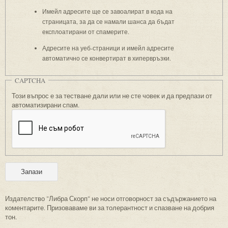
Имейл адресите ще се завоалират в кода на
страницата, за да се намали шанса да бъдат
експлоатирани от спамерите.
Адресите на уеб-страници и имейл адресите
автоматично се конвертират в хипервръзки.
CAPTCHA
Този въпрос е за тестване дали или не сте човек и да предпази от
автоматизирани спам.
Издателство "Либра Скорп" не носи отговорност за съдържанието на
коментарите. Призоваваме ви за толерантност и спазване на добрия
тон.