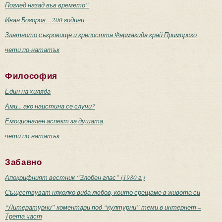
Поглед назад във времето”
Иван Богоров – 200 години
Златното съкровище и крепостта Фармакида край Приморско
чети по-нататък
Философия
Един на хиляда
Ами... ако наистина се случи?
Емоционален аспект за душата
чети по-нататък
Забавно
Апокрифният вестник “Злобен глас” (1980 г.)
Съществуват няколко вида любов, които срещаме в живота си
“Литературни” коментари под “културни” теми в интернет –
Трета част