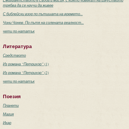
трябва да се научи да живее
С библейски взор по пътищата на времето...
Чони Чонев: По пътя на солената реалност...
чети по-нататък
Литература
Средството
Из романа “Петрихор” (1)
Из романа “Петрихор” (2)
чети по-нататък
Поезия
Планети
Магия
Икар