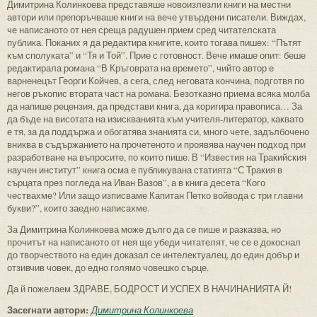
Димитрина Колинкоева представяше новоизлезли книги на местни
автори или препоръчваше книги на вече утвърдени писатели. Виждах,
че написаното от нея среща радушен прием сред читателската
публика. Поканих я да редактира книгите, които тогава пишех: “Пътят
към сполуката” и “Тя и Той”. Прие с готовност. Вече имаше опит: беше
редактирала романа “В Кръговрата на времето”, чийто автор е
варненецът Георги Койчев, а сега, след неговата кончина, подготвя по
негов ръкопис втората част на романа. Безотказно приема всяка молба
да напише рецензия, да представи книга, да коригира правописа… За
да бъде на висотата на изискванията към учителя-литератор, каквато
е тя, за да поддържа и обогатява знанията си, много чете, задълбочено
вниква в съдържанието на прочетеното и проявява научен подход при
разработване на въпросите, по които пише. В “Известия на Тракийския
научен институт” книга осма е публикувана статията “С Тракия в
сърцата през погледа на Иван Вазов”, а в книга десета “Кого
чествахме? Или защо изписваме Капитан Петко войвода с три главни
букви?”, които заедно написахме.
За Димитрина Колинкоева може дълго да се пише и разказва, но
прочитът на написаното от нея ще убеди читателят, че се е докоснал
до творчеството на един доказал се интелектуалец, до един добър и
отзивчив човек, до едно голямо човешко сърце.
Да й пожелаем ЗДРАВЕ, БОДРОСТ И УСПЕХ В НАЧИНАНИЯТА Й!
Засегнати автори:
Димитрина Колинкоева