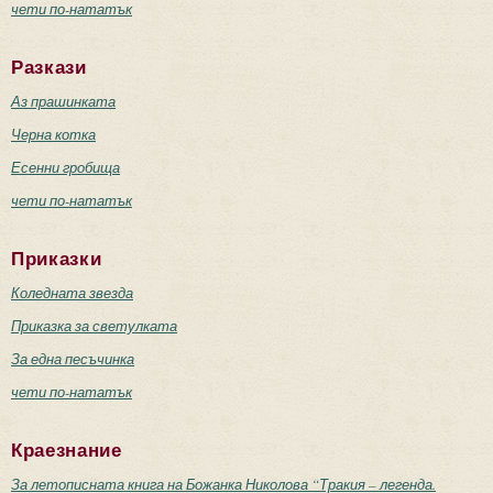
чети по-нататък
Разкази
Аз прашинката
Черна котка
Есенни гробища
чети по-нататък
Приказки
Коледната звезда
Приказка за светулката
За една песъчинка
чети по-нататък
Краезнание
За летописната книга на Божанка Николова “Тракия – легенда.