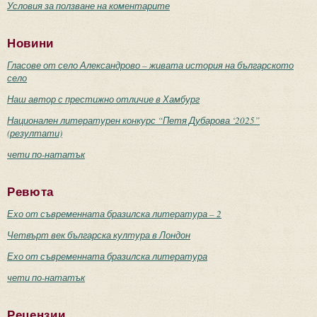
Условия за ползване на коментарите
Новини
Гласове от село Александрово – живата история на българското
село
Наш автор с престижно отличие в Хамбург
Национален литературен конкурс “Петя Дубарова ‘2025”
(резултати)
чети по-нататък
Ревюта
Ехо от съвременната бразилска литература – 2
Четвърт век българска култура в Лондон
Ехо от съвременната бразилска литература
чети по-нататък
Рецензии