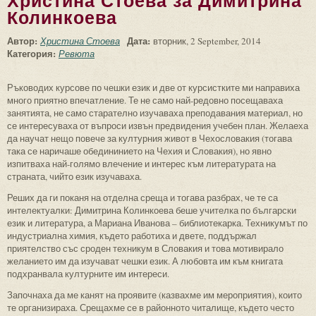
Христина Стоева за Димитрина
Колинкоева
Автор:
Дата:
Христина Стоева
вторник, 2 September, 2014
Категория:
Ревюта
Ръководих курсове по чешки език и две от курсистките ми направиха
много приятно впечатление. Те не само най-редовно посещаваха
занятията, не само старателно изучаваха преподавания материал, но
се интересуваха от въпроси извън предвидения учебен план. Желаеха
да научат нещо повече за културния живот в Чехословакия (тогава
така се наричаше обедининието на Чехия и Словакия), но явно
изпитваха най-голямо влечение и интерес към литературата на
страната, чийто език изучаваха.
Реших да ги поканя на отделна среща и тогава разбрах, че те са
интелектуалки: Димитрина Колинкоева беше учителка по български
език и литература, а Мариана Иванова – библиотекарка. Техникумът по
индустриална химия, където работиха и двете, поддържал
приятелство със сроден техникум в Словакия и това мотивирало
желанието им да изучават чешки език. А любовта им към книгата
подхранвала културните им интереси.
Започнаха да ме канят на проявите (казвахме им мероприятия), които
те организираха. Срещахме се в районното читалище, където често