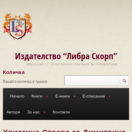
Премини към основното съдържание
Издателство “Либра Скорп”
Меридиан 27 - Електронно списание за литература
Количка
Търси
Форма за търсене
Вашата количка е празна
Начало
Книги
Е-книги
Е-списание
Автори
За нас
Контакти