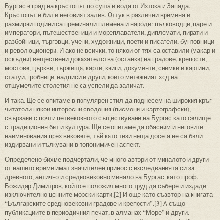
Бургас е град на кръстопът по суша и вода от Изтока и Запада.
Кръстопът е бил и неговият залив. Оттук в различни времена и
размирни години са преминали племена и народи: пълководци, царе и
императори, пътешественици и мореплаватели, дипломати, пирати и
разбойници, търговци, учени, художници, поети и писатели, бунтовници
и революционери. И ако не всички, то някои от тях са оставили (макар и
оскъдни) веществени доказателства (останки) на градове, крепости,
мостове, църкви, тържища, карти, книги, документи, снимки и картини,
статуи, гробници, надписи и други, които метежният ход на
отшумелите столетия не са успели да заличат.
И така. Ще се опитаме в популярен стил да поднесем на широкия кръг
читатели някои интересни сведения (писмени и картографски),
свързани с почти петвековното съществуване на Бургас като селище
с традиционен бит и култура. Ще се опитаме да обясним и неговите
наименования през вековете, тъй като тези неща досега не са били
издирвани и тълкувани в топонимичен аспект.
Определено бихме подчертали, че много автори от миналото и други
от нашето време имат значителен принос с изследванията си за
древното, антично и средновековно минало на Бургас, като проф.
Божидар Димитров, който е положил много труд да събере и издаде
изключително ценните морски карти.[2] И още като съавтор на книгата
“Българските средновековни градове и крепости”.[3] А също
публикациите в периодичния печат, в алманах “Море” и други.