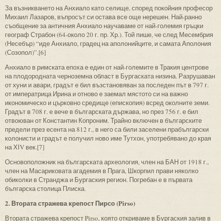
За възникването на Анхиало като селище, според покойния професор
Михаил Лазаров, въпросът си остава все още нерешен. Най-ранно
съобщение за античния Анхиало научаваме от най-големия гръцки
географ Страбон (64-около 20 г. пр. Хр.). Той пише, че след Месембрия
(Несебър) “иде Анхиало, градец на аполонийците, и самата Аполония
(Созопол)”.[6]
Анхиало в римската епоха е един от най-големите в Тракия центрове
на плодородната черноземна област в Бургаската низина. Разрушаван
от хуни и авари, градът е бил възстановяван за последен път в 797 г.
от императрица Ирина и отново е заемал мястото си на важно
икономическо и църковно средище (епископия) всред околните земи.
Градът в 708 г. е вече в българската държава, но през 756 г. е бил
отвоюван от Константин Копроним. Трайно включен в българските
предели през есента на 812 г., в него са били заселени прабългарски
колонисти и градът е получил ново име Тутхон, употребявано до края
на ХІV век.[7]
Основоположник на българската археология, член на БАН от 1918 г.,
член на Масариковата агадемия в Прага, Шкорпил прави няколко
обиколки в Странджа и Бургаския регион. Погребан е в първата
българска столица Плиска.
2. Втората стражева крепост Пирсо (Pirso)
Втората стражева крепост Pirso, която откриваме в Бургаския залив в