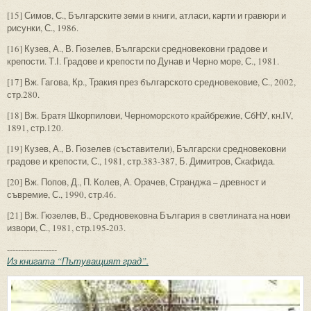
[15] Симов, С., Българските земи в книги, атласи, карти и гравюри и
рисунки, С., 1986.
[16] Кузев, А., В. Гюзелев, Български средновековни градове и
крепости. Т.І. Градове и крепости по Дунав и Черно море, С., 1981.
[17] Вж. Гагова, Кр., Тракия през българското средновековие, С., 2002,
стр.280.
[18] Вж. Братя Шкорпилови, Черноморското крайбрежие, СбНУ, кн.ІV,
1891, стр.120.
[19] Кузев, А., В. Гюзелев (съставители), Български средновековни
градове и крепости, С., 1981, стр.383-387, Б. Димитров, Скафида.
[20] Вж. Попов, Д., П. Колев, А. Орачев, Странджа – древност и
съвремие, С., 1990, стр.46.
[21] Вж. Гюзелев, В., Средновековна България в светлината на нови
извори, С., 1981, стр.195-203.
------------------
Из книгата “Пътуващият град”.