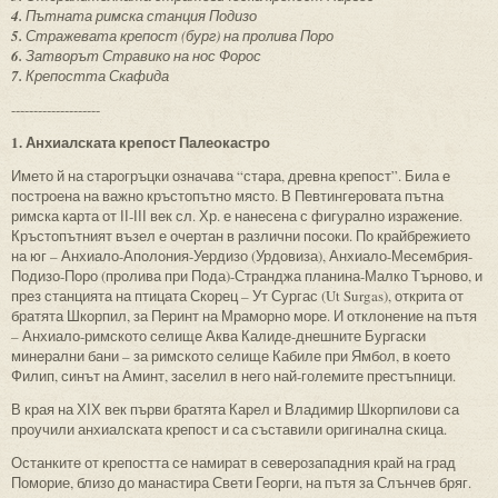
4.
Пътната римска станция Подизо
5.
Стражевата крепост (бург) на пролива Поро
6.
Затворът Стравико на нос Форос
7.
Крепостта Скафида
--------------------
1. Анхиалската крепост Палеокастро
Името й на старогръцки означава “стара, древна крепост”. Била е
построена на важно кръстопътно място. В Певтингеровата пътна
римска карта от ІІ-ІІІ век сл. Хр. е нанесена с фигурално изражение.
Кръстопътният възел е очертан в различни посоки. По крайбрежието
на юг – Анхиало-Аполония-Уердизо (Урдовиза), Анхиало-Месембрия-
Подизо-Поро (пролива при Пода)-Странджа планина-Малко Търново, и
през станцията на птицата Скорец – Ут Сургас (Ut Surgas), открита от
братята Шкорпил, за Перинт на Мраморно море. И отклонение на пътя
– Анхиало-римското селище Аква Калиде-днешните Бургаски
минерални бани – за римското селище Кабиле при Ямбол, в което
Филип, синът на Аминт, заселил в него най-големите престъпници.
В края на ХІХ век първи братята Карел и Владимир Шкорпилови са
проучили анхиалската крепост и са съставили оригинална скица.
Останките от крепостта се намират в северозападния край на град
Поморие, близо до манастира Свети Георги, на пътя за Слънчев бряг.