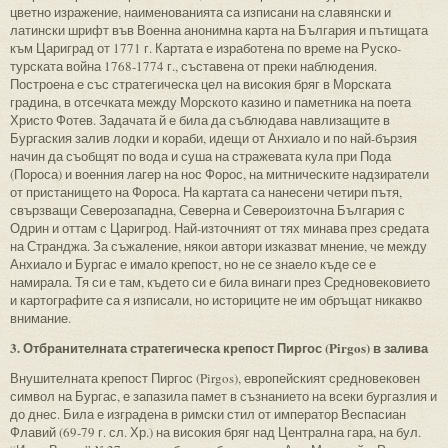
цветно изражение, наименованията са изписани на славянски и
латински шрифт във Военна анонимна карта на България и пътищата
към Цариград от 1771 г. Картата е изработена по време на Руско-
турската война 1768-1774 г., съставена от преки наблюдения.
Построена е със стратегическа цел на високия бряг в Морската
градина, в отсечката между Морското казино и паметника на поета
Христо Фотев. Задачата й е била да съблюдава навлизащите в
Бургаския залив лодки и кораби, идещи от Анхиало и по най-бързия
начин да съобщят по вода и суша на стражевата кула при Пода
(Пороса) и военния лагер на нос Форос, на митническите надзиратели
от пристанището на Фороса. На картата са нанесени четири пътя,
свързващи Северозападна, Северна и Североизточна България с
Одрин и оттам с Царигрод. Най-източният от тях минава през средата
на Странджа. За съжаление, някои автори изказват мнение, че между
Анхиало и Бургас е имало крепост, но не се знаело къде се е
намирала. Тя си е там, където си е била винаги през Средновековието
и картографите са я изписали, но историците не им обръщат никакво
внимание.
3. Отбранителната стратегическа крепост Пиргос (Pirgos) в залива
Внушителната крепост Пиргос (Pirgos), европейският средновековен
символ на Бургас, е запазила памет в съзнанието на всеки бургазлия и
до днес. Била е изградена в римски стил от император Веспасиан
Флавий (69-79 г. сл. Хр.) на високия бряг над Централна гара, на бул.