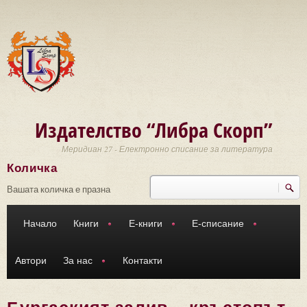
Премини към основното съдържание
Издателство “Либра Скорп”
Меридиан 27 - Електронно списание за литература
Количка
Търси
Форма за търсене
Вашата количка е празна
Начало
Книги
Е-книги
Е-списание
Автори
За нас
Контакти