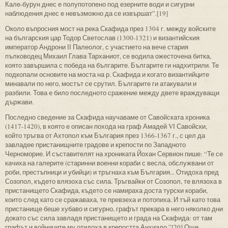
Кале-бурун днес е полупотопено под езерните води и сигурни
наблюдения днес е невъзможно да се извършат”.[19]
Около въпросния мост на река Скафида през 1304 г. между войските
на българския цар Тодор Светослав (1300-1321) и византийския
император Андрони ІІ Палеолог, с участието на вече стария
пълководец Михаил Глава Тарханиот, се водила ожесточена битка,
която завършила с победа на българите. Българите ги надхитрили. Те
подкопали основите на моста на р. Скафида и когато византийците
минавали по него, мостът се срутил. Българите ги атакували и
разбили. Това е било последното сражение между двете враждуващи
държави.
Последно сведение за Скафида научаваме от Савойската хроника
(1417-1420), в която е описан похода на граф Амадей VІ Савойски,
който тръгва от Ахтопол към България през 1366-1367 г., с цел да
завладее пристанищните градове и крепости по Западното
Черноморие. И съставителят на хрониката Йохан Сервион пише: “Те се
качиха на галерите (старинни военни кораби с весла, обслужвани от
роби, престъпници и убийци) и тръгнаха към България... Отидоха пред
Созопол, където влязоха със сила. Тръгвайки от Созопол, те влязоха в
пристанището Скафида, където се намираха доста турски кораби,
които след като се сражаваха, те превзеха и потопиха. И тъй като това
пристанище беше хубаво и сигурно, графът прекара в него няколко дни
докато със сила завладя пристанището и града на Скафида: от там
графът и войниците му отидоха в крепостта Анхиало.”[20] Още