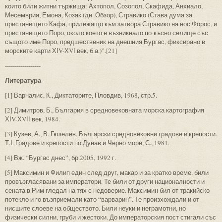
които били житни тържища: Ахтопол, Созопол, Скафида, Анхиало,
Месемврия, Емона, Козяк (дн. Обзор), Стравико (Става дума за
пристанището Кафа, прилежащо към затвора Стравико на нос Форос, и
пристанището Поро, около което е възникнало по-късно селище със
същото име Поро, предшественик на днешния Бургас, фиксирано в
морските карти ХІV-ХVІ век, б.а.)”.[21]
------------------
Литература
[1] Варналис, К., Диктаторите, Пловдив, 1968, стр.5.
[2] Димитров, Б., България в средновековната морска картография
ХІV-ХVІІ век, 1984.
[3] Кузев, А., В. Гюзелев, Български средновековни градове и крепости.
Т.І. Градове и крепости по Дунав и Черно море, С., 1981.
[4] Вж. “Бургас днес”, бр.2005, 1992 г.
[5] Максимин и Филип един след друг, макар и за кратко време, били
провъзгласявани за императори. Те били от други националности и
сената в Рим гледал на тях с недоверие. Максимин бил от тракийско
потекло и го възприемали като “варварин”. Те произхождали и от
нисшите слоеве на обществото. Били неуки и неграмотни, но
физически силни, груби и жестоки. До императорския пост стигали със