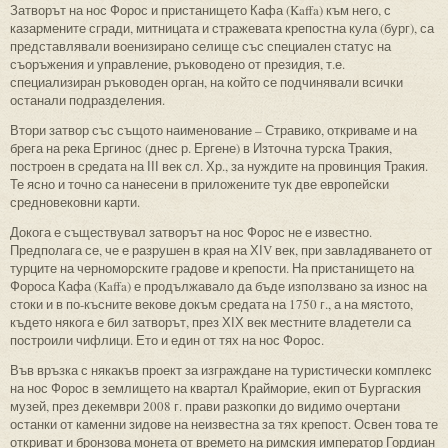
Затворът на нос Форос и пристанището Кафа (Kaffa) към него, с
казармените сгради, митницата и стражевата крепостна кула (бург), са
представлявали военизирано селище със специален статус на
съоръжения и управление, ръководено от президия, т.е.
специализиран ръководен орган, на който се подчинявали всички
останали подразделения.
Втори затвор със същото наименование – Стравико, откриваме и на
брега на река Ергинос (днес р. Ергене) в Източна турска Тракия,
построен в средата на ІІІ век сл. Хр., за нуждите на провинция Тракия.
Те ясно и точно са нанесени в приложените тук две европейски
средновековни карти.
Докога е съществувал затворът на нос Форос не е известно.
Предполага се, че е разрушен в края на ХІV век, при завладяването от
турците на черноморските градове и крепости. На пристанището на
Фороса Кафа (Kaffa) е продължавало да бъде използвано за износ на
стоки и в по-късните векове докъм средата на 1750 г., а на мястото,
където някога е бил затворът, през ХІХ век местните владетели са
построили чифлици. Ето и един от тях на нос Форос.
Във връзка с някакъв проект за изграждане на туристически комплекс
на нос Форос в землището на квартал Крайморие, екип от Бургаския
музей, през декември 2008 г. прави разкопки до видимо очертани
останки от каменни зидове на неизвестна за тях крепост. Освен това те
откриват и бронзова монета от времето на римския император Гордиан