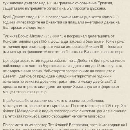
тук започва дългото над 160 км гранично съоръжение Еркисия,
защитавало вътрешните области на Българската държава.
Край Дебелт след 816 г. е разположена митница, в която близо 200
години императорите на Византия са плащали ежегодния данък на
българските владетели.
Тук княз Борис-Михаил (852-889 г.) е посрещнал делегацията от
Константинопол през 865 г, дошла да покръсти българите. Той е приел
от личния пратеник на кръстника си император Михаил ІІІ – Теоктист
(министър на финансите/ лоотет на Геника/ на Византия) новата вяра.
До преди шестстотин години районът на с. Дебелт е бил пристанище в
най-западната част на Бургаския залив, достигащ до 18 км в сушата,
от съвременния залив. Най-старото запазено име на селището е
Девелт – датира от преди две хиляди и четиристотин години и
означава по езика на древните траки “място между две блата”. В
средата на първото хилядолетие преди Христа тук се е формирал
мощен стопански център.
В района са били развити селското стопанство, риболова,
металургията, занаятите и търговията. По тези места през 339 г. пр. Хр.
Филип І Македонски е водил преговори със скитския цар и се е оженил
за гетската принцеса, както съобщават неговите биографи
По времето на император Тит Флавий Веспасиан, през 70-те години на І