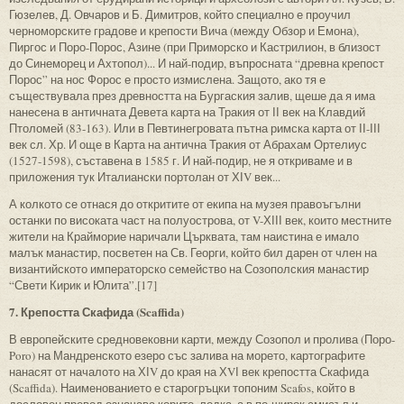
Гюзелев, Д. Овчаров и Б. Димитров, който специално е проучил
черноморските градове и крепости Вича (между Обзор и Емона),
Пиргос и Поро-Порос, Азине (при Приморско и Кастрилион, в близост
до Синеморец и Ахтопол)... И най-подир, въпросната “древна крепост
Порос” на нос Форос е просто измислена. Защото, ако тя е
съществувала през древността на Бургаския залив, щеше да я има
нанесена в античната Девета карта на Тракия от ІІ век на Клавдий
Птоломей (83-163). Или в Певтинегровата пътна римска карта от ІІ-ІІІ
век сл. Хр. И още в Карта на антична Тракия от Абрахам Ортелиус
(1527-1598), съставена в 1585 г. И най-подир, не я откриваме и в
приложения тук Италиански портолан от ХІV век...
А колкото се отнася до откритите от екипа на музея правоъгълни
останки по високата част на полуострова, от V-ХІІІ век, които местните
жители на Крайморие наричали Църквата, там наистина е имало
малък манастир, посветен на Св. Георги, който бил дарен от член на
византийското императорско семейство на Созополския манастир
“Свети Кирик и Юлита”.[17]
7. Крепостта Скафида (Scaffida)
В европейските средновековни карти, между Созопол и пролива (Поро-
Poro) на Мандренското езеро със залива на морето, картографите
нанасят от началото на ХІV до края на ХVІ век крепостта Скафида
(Scaffida). Наименованието е старогръцки топоним Scafos, който в