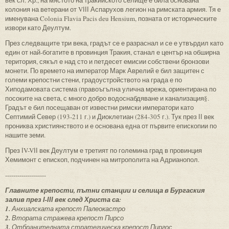
век сл. Хр., на мястото на тракийското селище е била основана
колония на ветерани от VІІІ Аспарухов легион на римската армия. Тя е
именувана Colonia Flavia Pacis deu Hensium, позната от историческите
извори като Деултум.
През следващите три века, градът се е разраснал и се е утвърдил като
един от най-богатите в провинция Тракия, станал е център на обширна
територия, сякъл е над сто и петдесет емисии собствени бронзови
монети. По времето на император Марк Аврелий е бил защитен с
големи крепостни стени, градоустройството на града е по
Хиподамовата система (правоъгълна улична мрежа, ориентирана по
посоките на света, с много добро водоснабдяване и канализация§.
Градът е бил посещаван от известни римски императори като
Септимий Север (193-211 г.) и Диоклетиан (284-305 г.). Тук през ІІ век
прониква християнството и е основана една от първите епископии по
нашите земи.
През ІV-VІІ век Деултум е третият по големина град в провинция
Хемимонт с епископ, подчинен на митрополита на Адрианопол.
--------------------
Главните крепости, пътни станции и селища в Бургаския
залив през І-ІІІ век след Христа са:
1.
Анхиалската крепост Палеокастро
2.
Втората стражева крепост Пирсо
3.
Отбранителната стратегическа крепост Пиргос