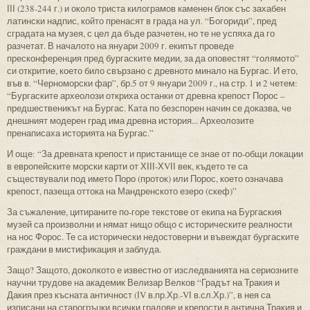
ІІІ (238-244 г.) и около триста килограмов каменен блок със захабен
латински надпис, който пренасят в града на ул. “Богориди”, пред
сградата на музея, с цел да бъде разчетен, но те не успяха да го
разчетат. В началото на януари 2009 г. екипът проведе
пресконференция пред бургаските медии, за да оповестят “голямото”
си откритие, което било свързано с древното минало на Бургас. И ето,
във в. “Черноморски фар”, бр.5 от 9 януари 2009 г., на стр. 1 и 2 четем:
“Бургаските археолози откриха останки от древна крепост Порос –
предшественикът на Бургас. Ката по безспорен начин се доказва, че
днешният модерен град има древна история... Археолозите
пренаписаха историята на Бургас.”
И още: “За древната крепост и пристанище се знае от по-общи локации
в европейските морски карти от ХІІІ-ХVІІ век, където те са
съществували под името Поро (проток) или Порос, което означава
крепост, пазеща оттока на Мандренското езеро (скеф)”
За съжаление, цитираните по-горе текстове от екипа на Бургаския
музей са произволни и нямат нищо общо с историческите реалности
на нос Форос. Те са исторически недостоверни и въвеждат бургаските
граждани в мистификация и заблуда.
Защо? Защото, доколкото е известно от изследванията на сериозните
научни трудове на академик Велизар Велков “Градът на Тракия и
Дакия през късната античност (ІV в.пр.Хр.-VІ в.сл.Хр.)”, в нея са
изписани на старогръцки всички градове и крепости в антична Тракия и