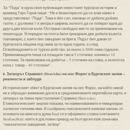
За “Пода” в една своя публикация известният бургаски историк и
краевед Горо Горов пише: “Не е безинтересно да се знае какво е
представлявал “Пода”. Това е бил сал, изкован от дебели дъбови
талпи, с дължина 7-8 метра и ширина, колкото да се поберат една до
друга две волски коли. Отстрани свободно място за преминаване на
пешеходци. Успоредно на плота били прокарани две дебели въжета
(паламари), с които бил завързан за брега. Подът бил даван от
бургаската община под наем за по една година, а след
Освобождението от турско робство, за около 4-5000 лева годишно.
Преминаващите пеша са плащали такса 5 стотинки, конникът 10
стотинки. За превозване на добитък – 5 стотинки на глава, а за волска
кола с товар – 40 стотинки”.
6. Затворът Стравико (Stravicho) на нос Форос в Бургаския залив –
реалности и заблуди
Историческият обект в Бургаския залив на нос Форос, на който никой
не е обръщал внимание досега в средновековните европейски карти, е
затворът за тежки престъпления Стравико (Stravicho).
Етимологическият анализ показва, че наименованието е немцизиран
латински топоним-име. И съобразно лексикалните езикови закони, от
основата на немската дума Straf се е оформило словосъчетанието
Straf(an)Stalt, което в дословен превод на български език означава
“наказателно заведение, затвор”.