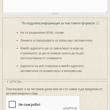
По-подробна информация за текстовите формати
Не са разрешени HTML тагове.
Линиите и параграфите се прекъсват автоматично.
Имейл адресите ще се завоалират в кода на
страницата, за да се намали шанса да бъдат
експлоатирани от спамерите.
Адресите на уеб-страници и имейл адресите
автоматично се конвертират в хипервръзки.
CAPTCHA
Този въпрос е за тестване дали или не сте човек и да предпази от
автоматизирани спам.