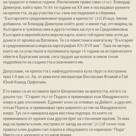
на тридесет и повече години. Изключение прави само ст.н.с. Божидар
Димитров, който през 70-80-те години на ХХ век е посещавал руините
на крепостта, за да участва със свои изследвания в сборника
“Българските средновековни градове и крепости”.[10] И още, бихме
добавили, че Божидар Димитров (който днес е министър, отговарящ за
българите в чужбина) има и друга голяма заслуга за Средновековна
България в европейските морски карти, които той единствен успя да
донесе от архива на Ватикана. Те са поместени в книгата му “България
в средновековната морска картография ХІV-ХVІІ век”. Така че автори,
които не са участвали в полемиката преди 18 години за историческите
обекти в Бургаския залив, сега трудно ще влязат в някои точни
подробности за същността и значението им.
Допускаме, че крепостта с наблюдателната кула (бург) е построена
през І-ІІ век сл. Хр. от римските императори Веспасиан Флавий и Гай
Юлий Комод Орфитиян.
Ето какво са ни оставили братя Шкорпилови за крепостта, когато са
дошли тук: “Старият път от Подизо е преминавал към Мандренското
езеро в две отклонения. Единият клон се отбивал за Дебелт, а другият,
откъм Пороса, е преминавал през широкото устие на Мандренското
езеро. Тук се е намирала една мостена подпора, по която се
преминавало от единия към другия бряг на стеснения пролив. Тя има
вид на правоъгълник, построен от запад на изток”.[11] И точно този
правоъгълен дървен сал хората в общуването си наричали “Пода”.
Името се е запазило и до наше време.