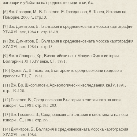
заговори и убийства на предшествениците си, б.а.
[6] Вж. Лазаров, М., В. Гюзелев, Е. Грозданова, В. Тонев, История на
Поморие, 2000 г., стр.13.
[7] Вж. Димитров, Б., България в средновековната морска картография
ХІV-ХVІІ век, 1984 г., стр.18-19.
[8] Вж. Димитров, Б., България в средновековната морска картография
ХІV-ХVІІ век, 1984 г., стр.18.
[9] Вж. в Лопарев, Хр., Византийски поэт Мануил Фил к истории
Болгарии в ХІІІ-ХІV веке, СП, 1891.
[10] Кузев, А., В. Гюзелев, Българските средновековни градове и
крепости. Т.І., С., 1981.
[11] Вж. Бр. Шкорпилови, Археологически изследвания, кн.ІV, 1891,
стр.119-120.
[12] Гюзелев, В., Средновековна България в светлината на нови
извори”, С., 1981, стр.195-203.
[13] Вж. Гюзелев, В., Средновековна България в светлината на нови
извори”, С., 1981, стр.199.
[14] Димитров, Б., България в средновековната морска картография
ХІV-ХVІІ век, 1984.