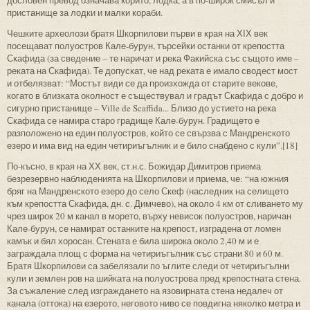
дословен превод означава корито, лодка, а в по-широк смисъл и
пристанище за лодки и малки кораби.
Чешките археолози братя Шкорпилови първи в края на ХІХ век
посещават полуостров Кале-бурун, търсейки останки от крепостта
Скафида (за сведение – те наричат и река Факийска със същото име –
реката на Скафида). Те допускат, че над реката е имало сводест мост
и отбелязват: “Мостът види се да произхожда от старите векове,
когато в близката околност е съществувал и градът Скафида с добро и
сигурно пристанище – Ville de Scaffida... Близо до устието на река
Скафида се намира старо градище Кале-бурун. Градището е
разположено на един полуостров, който се свързва с Мандренското
езеро и има вид на един четириъгълник и е било снабдено с кули”.[18]
По-късно, в края на ХХ век, ст.н.с. Божидар Димитров приема
безрезервно наблюденията на Шкорпилови и приема, че: “на южния
бряг на Мандренското езеро до село Скеф (наследник на селището
към крепостта Скафида, дн. с. Димчево), на около 4 км от сливането му
чрез широк 20 м канал в морето, върху невисок полуостров, наричан
Кале-бурун, се намират останките на крепост, изградена от ломен
камък и бял хоросан. Стената е била широка около 2,40 м и е
заграждала площ с форма на четириъгълник със страни 80 и 60 м.
Братя Шкорпилови са забелязали по ъглите следи от четириъгълни
кули и землен ров на шийката на полуострова пред крепостната стена.
За съжаление след изграждането на язовирната стена недалеч от
канала (оттока) на езерото, неговото ниво се повдигна няколко метра и