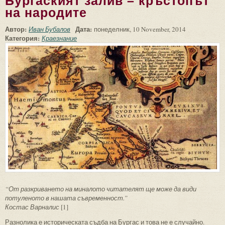
Бургаският залив – кръстопът
на народите
Автор:
Дата:
Иван Бубалов
понеделник, 10 November, 2014
Категория:
Краезнание
“От разкриването на миналото читателят ще може да види
потуленото в нашата съвременност.”
Костас Варналис
[1]
Разнолика е историческата съдба на Бургас и това не е случайно.