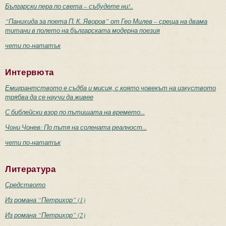
Български пера по света – събудете ни!..
“Панихида за поета П. К. Яворов” от Гео Милев – среща на двама
титани в полето на българската модерна поезия
чети по-нататък
Интервюта
Емигрантството е съдба и мисия, с която човекът на изкуството
трябва да се научи да живее
С библейски взор по пътищата на времето...
Чони Чонев: По пътя на солената реалност...
чети по-нататък
Литература
Средството
Из романа “Петрихор” (1)
Из романа “Петрихор” (2)