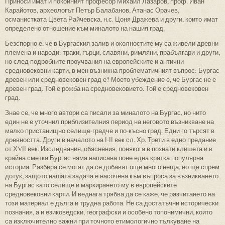
Приноси имат и покойният професор Михаил Лазаров, проф. Иван
Карайотов, археологът Петър Балабанов, Атанас Орачев,
османистката Цвета Райчевска, н.с. Цоня Дражева и други, които имат
определено отношение към миналото на нашия град.
Безспорно е, че в Бургаския залив и околностите му са живели древни
племена и народи: траки, гърци, славяни, римляни, прабългари и други,
но след подробните проучвания на европейските и антични
средновековни карти, в мен възникна проблематичният въпрос: Бургас
древен или средновековен град е? Моето убеждение е, че Бургас не е
древен град. Той е рожба на средновековието. Той е средновековен
град.
Знае се, че много автори са писали за миналото на Бургас, но нито
един не е уточнил приблизителния период на неговото възникване на
малко пристанищно селище-градче и по-късно град. Едни го търсят в
древността. Други в началото на І-ІІ век сл. Хр. Трети в едно предание
от ХVІІ век. Изследвания, обяснения, понякога в познати клишета и в
крайна сметка Бургас няма написана поне една кратка популярна
история. Разбира се могат да се добавят още много неща, но ще спрем
дотук, защото нашата задача е насочена към въпроса за възникването
на Бургас като селище и маркирането му в европейските
средновековни карти. И веднага трябва да се каже, че разчитането на
този материал е дълга и трудна работа. Не са достатъчни исторически
познания, а и езиковедски, географски и особено топонимични, които
са изключително важни при точното етимологично тълкуване на