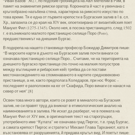
“Иван Вазов” №27, по подобие гробницата на Авл Метелий в Рим, в
памет на знаменития римски оратор. Коронната й част е увенчана с
кръгообразно назъбена стена, характерна за римското изкуство по
това време. Тя е една от първите крепости в Бургаския залив в І в. сл.
Хр., запазила се до края на ХІV век, опоетизирана от византийския поет
Мануил Фил (1275-1345). Около нея, в посока пристанището, след 1502
г. е възникнало малкото пристанищно селище Поро (Poro),
предшественикът на днешния Бургас.
В подкрепа на нашето становище професор Божидар Димитров пише:
“В морските карти в дъното на Бургаския залив почти винаги се
означава пристанищно селище Поро... Считаме, че на територията на
днешното бургаско пристанище (по-точно на малкия полуостров
между въглищния и рибарския кей) трябва да се постави
местонахождението на споменаваното в картите средновековно
пристанище, а не, както предполага Коледаров, при нос Форос –
последният е разположен на юг от Скафида, Поро винаги се нанася на
север от нея”.[8]
Освен това много автори, които се ровят в миналото на Бугаския
залив, не си правят труд да вникнат в етимологическия анализ на
наименованията в залива. Не искат да разберат, че в поемата на
Мануил Фил от ХІV век, в оригиналния текст на старогръцки,
употребеното име “Кулата” не означава град Пиргос, т.е. град Бургас,
а самата крепост Пиргос и стратегът Михаил Глава Тарханиот, като я
възстановява от разрушенията, й придава кръгъл вид. И поетът пише: