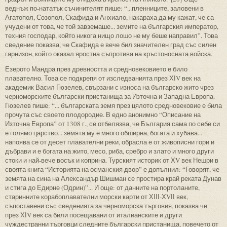
веднъж по-нататък съчинителят пише: “...пленниците, заловени в
Агатопол, Созопол, Скафида и Анхиало, накараха да му кажат, че са
учудени от това, че той завземаше... земите на българския император,
техния господар, който никога нищо лошо не му беше направил”. Това
сведение показва, че Скафида е вече бил значителен град със силен
гарнизон, който оказал яростна съпротива на кръстоносната войска.
Езерото Мандра през древността и средновековието е било
плавателно. Това се подкрепя от изследванията през ХІV век на
академик Васил Гюзелев, свързани с износа на българско жито чрез
черноморските български пристанища за Източна и Западна Европа.
Гюзелев пише: “... българската земя през цялото средновековие е била
прочута със своето плодородие. В едно анонимно “Описание на
Източна Европа” от 1308 г., се отбелязва, че България сама по себе си
е голямо царство... земята му е много обширна, богата и хубава...
напоява се от десет плавателни реки, обрасла е от живописни гори и
дъбрави и е богата на жито, месо, риба, сребро и злато и много други
стоки и най-вече восък и коприна. Турският историк от ХV век Нешри в
своята книга “Историята на османския двор” е допълнил: “Говорят, че
земята на сина на Александър Шишман се простира край реката Дунав
и стига до Едирне (Одрин)”... И още: от данните на портоланите,
старинните корабоплавателни морски карти от ХІІІ-ХVІІ век,
съпоставени със сведенията за черноморска търговия, показва че
през ХІV век са били посещавани от италианските и други
чуждестранни търговци следните български пристанища, повечето от