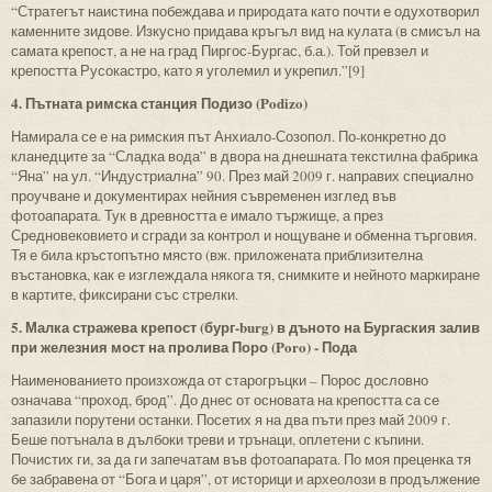
“Стратегът наистина побеждава и природата като почти е одухотворил
каменните зидове. Изкусно придава кръгъл вид на кулата (в смисъл на
самата крепост, а не на град Пиргос-Бургас, б.а.). Той превзел и
крепостта Русокастро, като я уголемил и укрепил.”[9]
4. Пътната римска станция Подизо (Podizo)
Намирала се е на римския път Анхиало-Созопол. По-конкретно до
кланедците за “Сладка вода” в двора на днешната текстилна фабрика
“Яна” на ул. “Индустриална” 90. През май 2009 г. направих специално
проучване и документирах нейния съвременен изглед във
фотоапарата. Тук в древността е имало тържище, а през
Средновековието и сгради за контрол и нощуване и обменна търговия.
Тя е била кръстопътно място (вж. приложената приблизителна
въстановка, как е изглеждала някога тя, снимките и нейното маркиране
в картите, фиксирани със стрелки.
5. Малка стражева крепост (бург-burg) в дъното на Бургаския залив
при железния мост на пролива Поро (Poro) - Пода
Наименованието произхожда от старогръцки – Порос дословно
означава “проход, брод”. До днес от основата на крепостта са се
запазили порутени останки. Посетих я на два пъти през май 2009 г.
Беше потънала в дълбоки треви и трънаци, оплетени с къпини.
Почистих ги, за да ги запечатам във фотоапарата. По моя преценка тя
бе забравена от “Бога и царя”, от историци и археолози в продължение