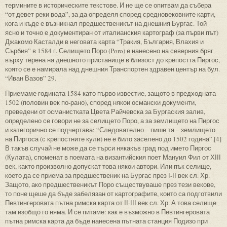
термините в историческите текстове. И не ще се опитвам да събера
“от девет реки вода”, за да определя според средновековните карти,
кога и къде е възникнал предшественикът на днешния Бургас. Той
ясно и точно е документиран от италианския картограф (за първи път)
Джакомо Касталди в неговата карта “Тракия, България, Влахия и
Сърбия” в 1584 г. Селището Поро (Poro) е нанесено на северния бряг
върху терена на днешното пристанище в близост до крепостта Пиргос,
която се е намирала над днешния Транспортен здравен център на бул.
“Иван Вазов” 29.
Приемаме годината 1584 като първо известие, защото в предходната
1502 (половин век по-рано), според някои османски документи,
преведени от османистката Цвета Райчевска за Бургаския залив,
определено се говори не за селището Поро, а за землището на Пиргос
и категорично се подчертава: “Следователно – пише тя – землището
на Пиргоса (с крепостните кули) не е било заселено до 1502 година”.[4]
В такъв случай не може да се търси някакъв град под името Пиргос
(Кулата), споменат в поемата на византийския поет Мануил Фил от ХІІІ
век, както произволно допускат това някои автори. Или пък селище,
което да се приема за предшественик на Бургас през І-ІІ век сл. Хр.
Защото, ако предшественикът Поро съществуваше през тези векове,
то поне щеше да бъде забелязан от картографите, които са подготвили
Певтингеровата пътна римска карта от ІІ-ІІІ век сл. Хр. А това селище
там изобщо го няма. И се питаме: как е възможно в Певтингеровата
пътна римска карта да бъде нанесена пътната станция Подизо при