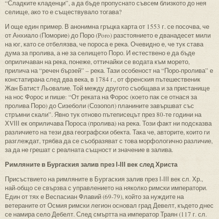
“Сладките кладенци”, а да бъде пропуснато съвсем близкото до нея
селище, ако то е съществувало тогава?
И още един пример. В анонимна гръцка карта от 1553 г. се посочва, че
от Анхиало (Поморие) до Поро (Poro) разстоянието е дванадесет мили
на юг, като се отбелязва, че пороса е река. Очевидно е, че тук става
дума за пролива, а не за селището Поро. И естествено е да бъде
оприличаван на река, понеже, оттичайки се водата към морето,
прилича на “речен бързей” – река. Тази особеност на “Поро-пролива” е
констатирана след два века, в 1784 г., от френския пътешественик
Жан Батист Льовалие. Той между другото съобщава и за пристанище
на нос Форос и пише: “От реката на Форос (което пак се отнася за
пролива Поро) до Сизеболи (Созопол) планините завършват със
стръмни скали”. Явно тук отново пътеписецът през 80-те години на
ХVІІІ ек оприличава Пороса (пролива) на река. Този факт ни подсказва
различието на тези два географски обекта. Така че, авторите, които ги
разглеждат, трябва да се съобразяват с това морфологично различие,
за да не грешат с реалната същност и значение в залива.
Римляните в Бургаския залив през І-ІІІ век след Христа
Присъствието на римляните в Бургаския залив през І-ІІІ век сл. Хр.,
най-общо се свързва с управлението на няколко римски императори.
Един от тях е Веспасиан Флавий (69-79), който за нуждите на
ветераните от Осмия римски легион основал град Девелт, където днес
се намира село Дебелт. След смъртта на император Траян (117 г. сл.