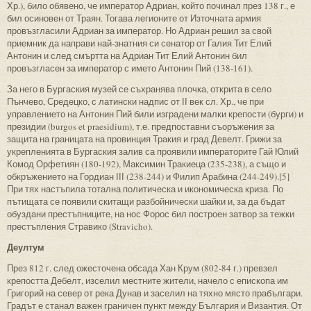
Хр.), било обявено, че император Адриан, който починал през 138 г., е
бил осиновен от Траян. Тогава легионите от Източната армия
провъзгласили Адриан за император. Но Адриан решил за свой
приемник да направи най-знатния си сенатор от Галия Тит Елий
Антонин и след смъртта на Адриан Тит Елий Антонин бил
провъзгласен за император с името Антонин Пий (138-161).
За него в Бургаския музей се съхранява плочка, открита в село
Пънчево, Средецко, с латински надпис от ІІ век сл. Хр., че при
управлението на Антонин Пий били изградени малки крепости (бурги) и
президии (burgos et praesidium), т.е. предпоставни съоръжения за
защита на границата на провинция Тракия и град Девелт. Грижи за
укрепленията в Бургаския залив са проявили императорите Гай Юлий
Комод Орфетиян (180-192), Максимин Тракиеца (235-238), а също и
обкръжението на Гордиан ІІІ (238-244) и Филип Арабина (244-249).[5]
При тях настъпила тотална политическа и икономическа криза. По
пътищата се появили скитащи разбойнически шайки и, за да бъдат
обуздани престъпниците, на нос Форос бил построен затвор за тежки
престъпления Стравико (Stravicho).
Деултум
През 812 г. след ожесточена обсада Хан Крум (802-84 г.) превзел
крепостта Дебелт, изселил местните жители, начело с епископа им
Григорий на север от река Дунав и заселил на тяхно място прабългари.
Градът е станал важен граничен пункт между България и Византия. От