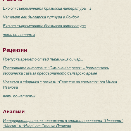
Ехо от съвременната бразилска литература – 2
Четвърт век българска култура в Лондон
Ехо от съвременната бразилска литература
чети по-нататък
Рецензии
Препуска времето отвъд първичния си чар...
Поетичната антология “Омълнени треви” – драматично-
героическа сага за преобърнатото българско време
Човекът в сборника с разкази “Сенките на времето” от Милка
Иванова
чети по-нататък
Анализи
Интерпретацията на човешкото в стихотворенията “Планети”,
“Магия” и “Икар” от Станка Пенчева