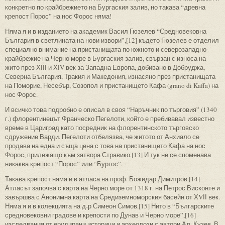
конкретно по крайбрежието на Бургаския залив, но такава “древна
крепост Порос” на нос Форос няма!
Няма я и в изданието на академик Васил Гюзелев “Средновековна
България в светлината на нови извори”,[12] където Гюзелев е отделил
специално внимание на пристанищата по южното и северозападно
крайбрежие на Черно море в Бургаския залив, свързан с износа на
жито през ХІІІ и ХІV век за Западна Европа, добивано в Добруджа,
Северна България, Тракия и Македония, изнасяно през пристанищата
на Поморие, Несебър, Созопол и пристанището Кафа (grano di Kaffa) на
нос Форос.
И всичко това подробно е описал в своя “Наръчник по търговия” (1340
г.) флорентинецът Франческо Пегелоти, който е пребивавал известно
време в Цариград като посредник на флорентинското търговско
сдружение Варди. Пегелоти отбелязва, че житото от Анхиало се
продава на една и съща цена с това на пристанището Кафа на нос
Форос, прилежащо към затвора Стравико.[13] И тук не се споменава
никаква крепост “Порос” или “Бургос”.
Такава крепост няма и в атласа на проф. Божидар Димитров.[14]
Атласът започва с карта на Черно море от 1318 г. на Петрос Висконте и
завършва с Анонимна карта на Средиземноморския басейн от ХVІІ век.
Няма я и в колекцията на д-р Симеон Симов.[15] Нито в “Българските
средновековни градове и крепости по Дунав и Черно море”,[16]
изследвания от ерудирани историци и археолози с автори Ал. Кузев, В.