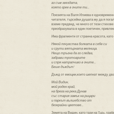
аз съм звездата,
която грее в очите ти...
Поезията на Валя Илиева е едновременно 
читателя, търсейки душата му да я пога
вземе предвид, че много от тези стихове
преобразувала в един поетичен, привлек
Има фрагменти от странна красота, като
Някой почувства болката в себе си
и срути вятърната мелница.
Нещо тръгна да го следва,
забрави тротоарите
и спря натрапчиво в очите...
Беше дъждът!
Дъжд от емоции,които шепнат между дват
Мой Видин,
мой роден край,
на брега на река Дунав
със стария замък на рицари
и паркът вълшебство от
безкрайни цветове...
Земята на Видин, като тази на Taрa, гра