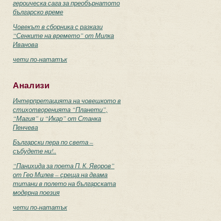
героическа сага за преобърнатото
българско време
Човекът в сборника с разкази
“Сенките на времето” от Милка
Иванова
чети по-нататък
Анализи
Интерпретацията на човешкото в
стихотворенията “Планети”,
“Магия” и “Икар” от Станка
Пенчева
Български пера по света –
събудете ни!..
“Панихида за поета П. К. Яворов”
от Гео Милев – среща на двама
титани в полето на българската
модерна поезия
чети по-нататък