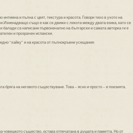
интимна и пълна с цвят, текстура и красота. Говори тихо в ухото на
ли.Изненадващо също е как се движи с лекота между двата езика, като се
 и балади са написани първоначално на български и самата авторка ги е
ателен и прозрачен испански.
 едно “хайку” и на красота от пълнокръвни усещания:
а бряга на неговото съществуване. Това – ясно и просто – е поезията.
бва човешкото същество, остава отпечатана в душата и паметта. Но от