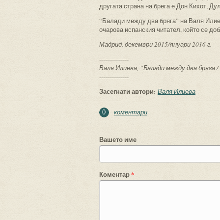
другата страна на брега е Дон Кихот, Ду
“Балади между два бряга” на Валя Илие
очарова испанския читател, който се до
Мадрид, декември 2015/януари 2016 г.
---------------
Валя Илиева, “Балади между два бряга / Bal
---------------
Засегнати автори:
Валя Илиева
коментари
0
Вашето име
Коментар
*