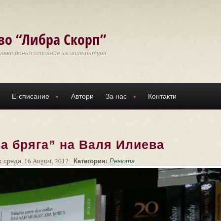
во “Либра Скорп”
Електронно списание за литература
Е-списание
Автори
За нас
Контакти
а бряга” на Валя Илиева
:
Категория:
сряда, 16 August, 2017
Ревюта