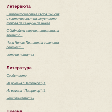
Интервюта
Емигрантството е съдба и мисия,
с която човекът на изкуството
трябва да се научи да живее
С библейски взор по пътищата на
времето...
Чони Чонев: По пътя на солената
реалност...
чети по-нататък
Литература
Средството
Из романа “Петрихор” (1)
Из романа “Петрихор” (2)
чети по-нататък
Поезия