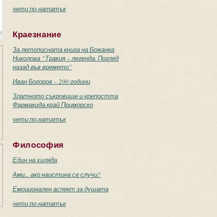
чети по-нататък
Краезнание
За летописната книга на Божанка
Николова “Тракия – легенда. Поглед
назад във времето”
Иван Богоров – 200 години
Златното съкровище и крепостта
Фармакида край Приморско
чети по-нататък
Философия
Един на хиляда
Ами... ако наистина се случи?
Емоционален аспект за душата
чети по-нататък