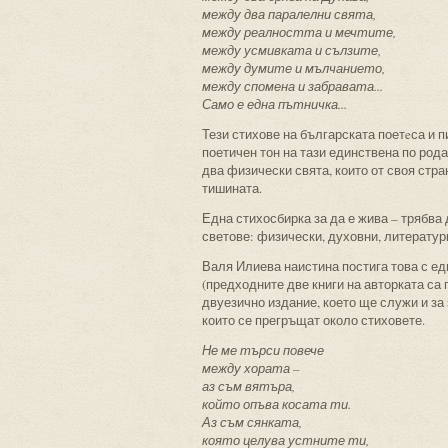
между два паралелни свята,
между реалността и мечтите,
между усмивката и сълзите,
между думите и мълчанието,
между спомена и забравата...
Само е една пътничка...
Тези стихове на българската поетeса и 
поетичен тон на тази единствена по род
два физически свята, които от своя стр
тишината.
Една стихосбирка за да е жива – трябва 
светове: физически, духовни, литератур
Валя Илиева наистина постига това с едн
(предходните две книги на авторката са 
двуезично издание, което ще служи и за
които се прегръщат около стиховете.
Не ме търси повече
между хората –
аз съм вятъра,
който опъва косата ти.
Аз съм сянката,
която целува устните ти,