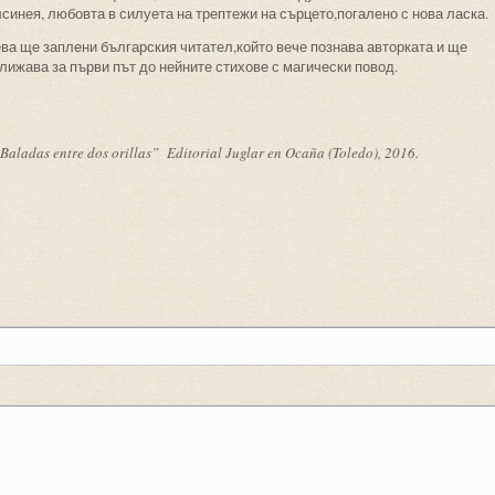
лсинея, любовта в силуета на трептежи на сърцето,погалено с нова ласка.
ва ще заплени българския читател,който вече познава авторката и ще
ближава за първи път до нейните стихове с магически повод.
adas entre dos orillas” Editorial Juglar en Ocaña (Toledo), 2016.