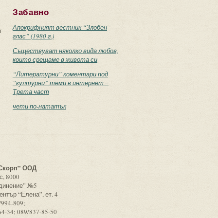
Забавно
Апокрифният вестник “Злобен
т
глас” (1980 г.)
Съществуват няколко вида любов,
които срещаме в живота си
“Литературни” коментари под
“културни” теми в интернет –
Трета част
чети по-нататък
с
Скорп” ООД
с, 8000
единение” №5
ентър “Елена”, ет. 4
/994-809;
64-34; 089/837-85-50