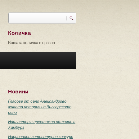
Търси
Форма за търсене
Количка
Вашата количка е празна
Новини
Гласове от село Александрово –
живата история на българското
село
Наш автор с престижно отличие в
Хамбург
Национален литературен конкурс