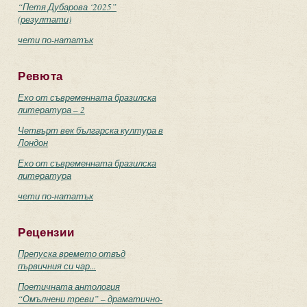
“Петя Дубарова ‘2025”
(резултати)
чети по-нататък
Ревюта
Ехо от съвременната бразилска
литература – 2
Четвърт век българска култура в
Лондон
Ехо от съвременната бразилска
литература
чети по-нататък
Рецензии
Препуска времето отвъд
първичния си чар...
Поетичната антология
“Омълнени треви” – драматично-