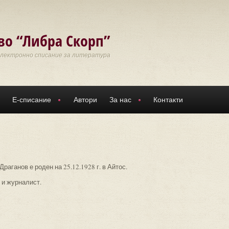
во “Либра Скорп”
Електронно списание за литература
Е-списание
Автори
За нас
Контакти
раганов е роден на 25.12.1928 г. в Айтос.
 и журналист.