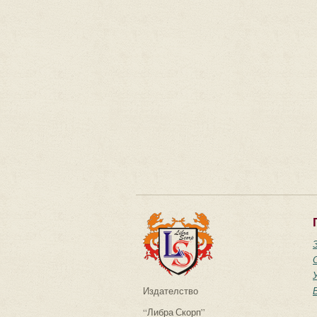
Издателство
“Либра Скорп”