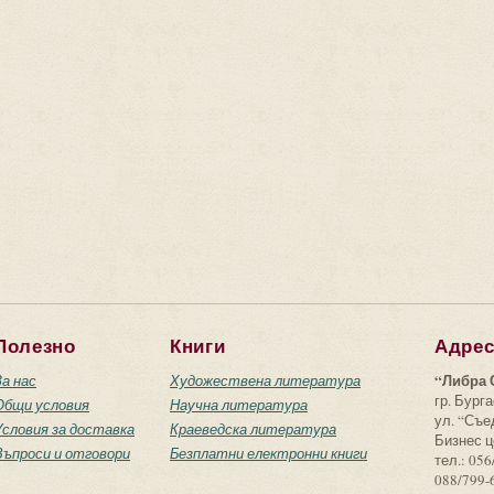
Полезно
Книги
Адре
“Либра 
За нас
Художествена литература
гр. Бурга
Общи условия
Научна литература
ул. “Съ
Условия за доставка
Краеведска литература
Бизнес ц
Въпроси и отговори
Безплатни електронни книги
тел.: 056
088/799-