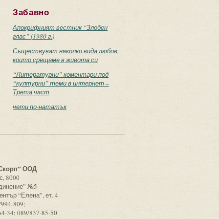
Забавно
Апокрифният вестник “Злобен
глас” (1980 г.)
Съществуват няколко вида любов,
които срещаме в живота си
“Литературни” коментари под
“културни” теми в интернет –
Трета част
чети по-нататък
с
Скорп” ООД
с, 8000
единение” №5
ентър “Елена”, ет. 4
/994-809;
64-34; 089/837-85-50