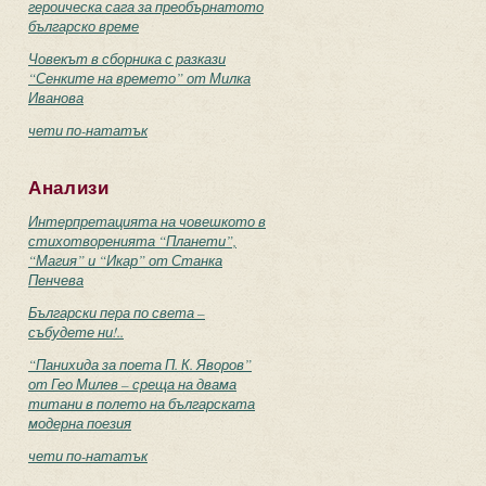
героическа сага за преобърнатото
българско време
Човекът в сборника с разкази
“Сенките на времето” от Милка
Иванова
чети по-нататък
Анализи
Интерпретацията на човешкото в
стихотворенията “Планети”,
“Магия” и “Икар” от Станка
Пенчева
Български пера по света –
събудете ни!..
“Панихида за поета П. К. Яворов”
от Гео Милев – среща на двама
титани в полето на българската
модерна поезия
чети по-нататък