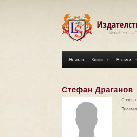
Премини към основното съдържание
Издателст
Меридиан 27 - 
Начало
Книги
Е-книги
Стефан Драганов
Стефан Д
Писател