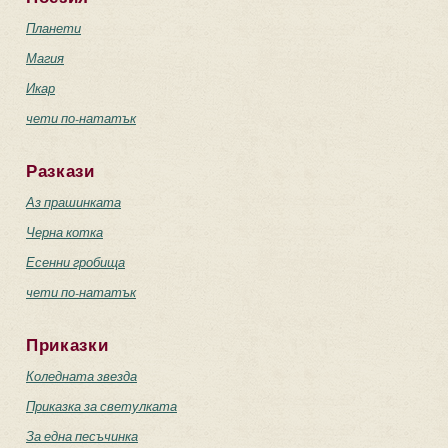
Планети
Магия
Икар
чети по-нататък
Разкази
Аз прашинката
Черна котка
Есенни гробища
чети по-нататък
Приказки
Коледната звезда
Приказка за светулката
За една песъчинка