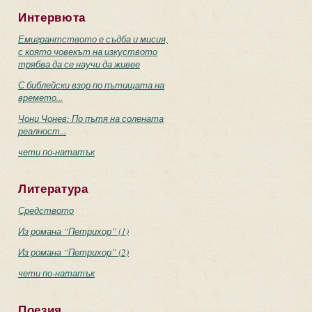
Интервюта
Емигрантството е съдба и мисия,
с която човекът на изкуството
трябва да се научи да живее
С библейски взор по пътищата на
времето...
Чони Чонев: По пътя на солената
реалност...
чети по-нататък
Литература
Средството
Из романа “Петрихор” (1)
Из романа “Петрихор” (2)
чети по-нататък
Поезия