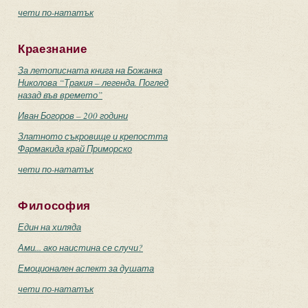
чети по-нататък
Краезнание
За летописната книга на Божанка
Николова “Тракия – легенда. Поглед
назад във времето”
Иван Богоров – 200 години
Златното съкровище и крепостта
Фармакида край Приморско
чети по-нататък
Философия
Един на хиляда
Ами... ако наистина се случи?
Емоционален аспект за душата
чети по-нататък